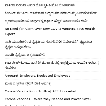
ಫಾತಿಮಾ ರಲಿಯಾ ಅವರ ಹೊಸ ಕೃತಿ ಕೀಮೋ ಲೋಕಾರ್ಪಣೆ
ಕೋವಿಡ್ ಸಮಿತಿಯ ಅಸಮರ್ಪಕ ಅಧ್ಯಯನದ ವರದಿಯನ್ನು ಹಿಂಪಡೆಯಬೇಕು
ಹೃದಯಾಘಾತದಿಂದ ಸಾವುಗಳಲ್ಲಿ ದಿಢೀರ್ ಹೆಚ್ಚಳ: ವಾರ್ತಾಭಾರತಿ ಚರ್ಚೆ
No Need for Alarm Over New COVID Variants, Says Health
Expert
ಮತೀಯವಾದಿಗಳಿಂದ ವೈದ್ಯಕೀಯ ಸಂಘಟನೆಗಳ ವಿಮೋಚನೆಗೆ ಪ್ರಜ್ಞಾವಂತ
ವೈದ್ಯರು ಒಗ್ಗೂಡಬೇಕು
ಮಾದರಿ ವೈದ್ಯೆ ಡಾ. ಅಕ್ಕಮಹಾದೇವಿ
ಕಾರ್ಪರೇಟ್-ಕೋಮುವಾದಗಳ ಜೋಡಾಟದಲ್ಲಿ ಅಪ್ಪಚ್ಚಿಯಾದ ಆಧುನಿಕ ಆರೋಗ್ಯ
ಸೇವೆಗಳು
Arrogant Employers, Neglected Employees
ಮೆಟಾ ನ್ಯೂಮೋ ವೈರಸ್ ಭೀತಿ ಅನಗತ್ಯ
Corona Vaccination – Truth of AEFI Unravelled
Corona Vaccines – Were they Needed and Proven Safe?