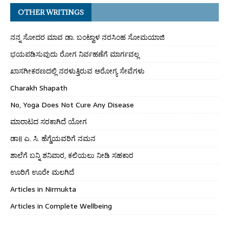
OTHER WRITINGS
ನನ್ನ ಸೋದರ ಮಾವ ಡಾ. ಬಂಟ್ವಾಳ ನರಸಿಂಹ ಸೋಮಯಾಜಿ
ಭಯಪಡಿಸುವುದು ರೋಗ ನಿರ್ವಹಣೆಗೆ ಮಾರ್ಗವಲ್ಲ
ಖಾಸಗೀಕರಣದಲ್ಲಿ ನರಳುತ್ತಿರುವ ಆರೋಗ್ಯ ಸೇವೆಗಳು
Charakh Shapath
No, Yoga Does Not Cure Any Disease
ಮಾರಾಟದ ಸರಕಾಗಿದೆ ಯೋಗ
ಡಾ॥ ಎ. ಸಿ. ಹೆಗ್ಡೆಯವರಿಗೆ ನಮನ
ಶಾಲೆಗೆ ಬನ್ನಿ ಶನಿವಾರ, ಕಲಿಯಲು ನೀಡಿ ಸಹಕಾರ
ಊರಿಗೆ ಊರೇ ಮಲಗಿದೆ
Articles in Nirmukta
Articles in Complete Wellbeing