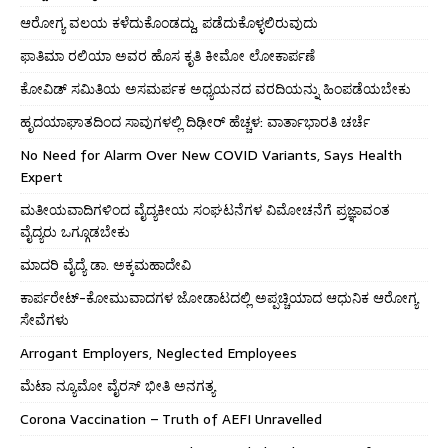
ಆರೋಗ್ಯ ವಲಯ ಕಳೆದುಕೊಂಡದ್ದು, ಪಡೆದುಕೊಳ್ಳಲಿರುವುದು
ಫಾತಿಮಾ ರಲಿಯಾ ಅವರ ಹೊಸ ಕೃತಿ ಕೀಮೋ ಲೋಕಾರ್ಪಣೆ
ಕೋವಿಡ್ ಸಮಿತಿಯ ಅಸಮರ್ಪಕ ಅಧ್ಯಯನದ ವರದಿಯನ್ನು ಹಿಂಪಡೆಯಬೇಕು
ಹೃದಯಾಘಾತದಿಂದ ಸಾವುಗಳಲ್ಲಿ ದಿಢೀರ್ ಹೆಚ್ಚಳ: ವಾರ್ತಾಭಾರತಿ ಚರ್ಚೆ
No Need for Alarm Over New COVID Variants, Says Health
Expert
ಮತೀಯವಾದಿಗಳಿಂದ ವೈದ್ಯಕೀಯ ಸಂಘಟನೆಗಳ ವಿಮೋಚನೆಗೆ ಪ್ರಜ್ಞಾವಂತ
ವೈದ್ಯರು ಒಗ್ಗೂಡಬೇಕು
ಮಾದರಿ ವೈದ್ಯೆ ಡಾ. ಅಕ್ಕಮಹಾದೇವಿ
ಕಾರ್ಪರೇಟ್-ಕೋಮುವಾದಗಳ ಜೋಡಾಟದಲ್ಲಿ ಅಪ್ಪಚ್ಚಿಯಾದ ಆಧುನಿಕ ಆರೋಗ್ಯ
ಸೇವೆಗಳು
Arrogant Employers, Neglected Employees
ಮೆಟಾ ನ್ಯೂಮೋ ವೈರಸ್ ಭೀತಿ ಅನಗತ್ಯ
Corona Vaccination – Truth of AEFI Unravelled