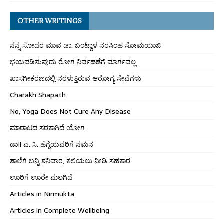
OTHER WRITINGS
ನನ್ನ ಸೋದರ ಮಾವ ಡಾ. ಬಂಟ್ವಾಳ ನರಸಿಂಹ ಸೋಮಯಾಜಿ
ಭಯಪಡಿಸುವುದು ರೋಗ ನಿರ್ವಹಣೆಗೆ ಮಾರ್ಗವಲ್ಲ
ಖಾಸಗೀಕರಣದಲ್ಲಿ ನರಳುತ್ತಿರುವ ಆರೋಗ್ಯ ಸೇವೆಗಳು
Charakh Shapath
No, Yoga Does Not Cure Any Disease
ಮಾರಾಟದ ಸರಕಾಗಿದೆ ಯೋಗ
ಡಾ॥ ಎ. ಸಿ. ಹೆಗ್ಡೆಯವರಿಗೆ ನಮನ
ಶಾಲೆಗೆ ಬನ್ನಿ ಶನಿವಾರ, ಕಲಿಯಲು ನೀಡಿ ಸಹಕಾರ
ಊರಿಗೆ ಊರೇ ಮಲಗಿದೆ
Articles in Nirmukta
Articles in Complete Wellbeing