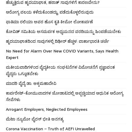
ಹೆಚ್ಚುತ್ತಿರುವ ಹೃದಯಾಘಾತ, ಹಠಾತ್ ಸಾವುಗಳಿಗೆ ಕಾರಣವೇನು?
ಆರೋಗ್ಯ ವಲಯ ಕಳೆದುಕೊಂಡದ್ದು, ಪಡೆದುಕೊಳ್ಳಲಿರುವುದು
ಫಾತಿಮಾ ರಲಿಯಾ ಅವರ ಹೊಸ ಕೃತಿ ಕೀಮೋ ಲೋಕಾರ್ಪಣೆ
ಕೋವಿಡ್ ಸಮಿತಿಯ ಅಸಮರ್ಪಕ ಅಧ್ಯಯನದ ವರದಿಯನ್ನು ಹಿಂಪಡೆಯಬೇಕು
ಹೃದಯಾಘಾತದಿಂದ ಸಾವುಗಳಲ್ಲಿ ದಿಢೀರ್ ಹೆಚ್ಚಳ: ವಾರ್ತಾಭಾರತಿ ಚರ್ಚೆ
No Need for Alarm Over New COVID Variants, Says Health
Expert
ಮತೀಯವಾದಿಗಳಿಂದ ವೈದ್ಯಕೀಯ ಸಂಘಟನೆಗಳ ವಿಮೋಚನೆಗೆ ಪ್ರಜ್ಞಾವಂತ
ವೈದ್ಯರು ಒಗ್ಗೂಡಬೇಕು
ಮಾದರಿ ವೈದ್ಯೆ ಡಾ. ಅಕ್ಕಮಹಾದೇವಿ
ಕಾರ್ಪರೇಟ್-ಕೋಮುವಾದಗಳ ಜೋಡಾಟದಲ್ಲಿ ಅಪ್ಪಚ್ಚಿಯಾದ ಆಧುನಿಕ ಆರೋಗ್ಯ
ಸೇವೆಗಳು
Arrogant Employers, Neglected Employees
ಮೆಟಾ ನ್ಯೂಮೋ ವೈರಸ್ ಭೀತಿ ಅನಗತ್ಯ
Corona Vaccination – Truth of AEFI Unravelled