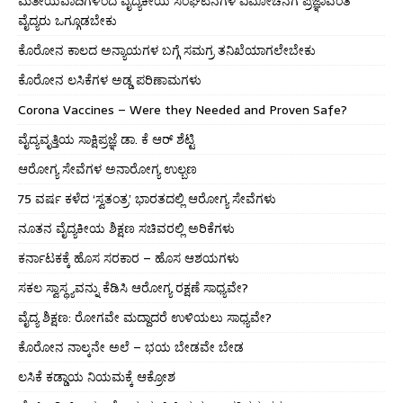
ಮತೀಯವಾದಿಗಳಿಂದ ವೈದ್ಯಕೀಯ ಸಂಘಟನೆಗಳ ವಿಮೋಚನೆಗೆ ಪ್ರಜ್ಞಾವಂತ
ವೈದ್ಯರು ಒಗ್ಗೂಡಬೇಕು
ಕೊರೋನ ಕಾಲದ ಅನ್ಯಾಯಗಳ ಬಗ್ಗೆ ಸಮಗ್ರ ತನಿಖೆಯಾಗಲೇಬೇಕು
ಕೊರೋನ ಲಸಿಕೆಗಳ ಅಡ್ಡ ಪರಿಣಾಮಗಳು
Corona Vaccines – Were they Needed and Proven Safe?
ವೈದ್ಯವೃತ್ತಿಯ ಸಾಕ್ಷಿಪ್ರಜ್ಞೆ ಡಾ. ಕೆ ಆರ್ ಶೆಟ್ಟಿ
ಆರೋಗ್ಯ ಸೇವೆಗಳ ಅನಾರೋಗ್ಯ ಉಲ್ಬಣ
75 ವರ್ಷ ಕಳೆದ ‘ಸ್ವತಂತ್ರ’ ಭಾರತದಲ್ಲಿ ಆರೋಗ್ಯ ಸೇವೆಗಳು
ನೂತನ ವೈದ್ಯಕೀಯ ಶಿಕ್ಷಣ ಸಚಿವರಲ್ಲಿ ಅರಿಕೆಗಳು
ಕರ್ನಾಟಕಕ್ಕೆ ಹೊಸ ಸರಕಾರ – ಹೊಸ ಆಶಯಗಳು
ಸಕಲ ಸ್ವಾಸ್ಥ್ಯವನ್ನು ಕೆಡಿಸಿ ಆರೋಗ್ಯ ರಕ್ಷಣೆ ಸಾಧ್ಯವೇ?
ವೈದ್ಯ ಶಿಕ್ಷಣ: ರೋಗವೇ ಮದ್ದಾದರೆ ಉಳಿಯಲು ಸಾಧ್ಯವೇ?
ಕೊರೋನ ನಾಲ್ಕನೇ ಅಲೆ – ಭಯ ಬೇಡವೇ ಬೇಡ
ಲಸಿಕೆ ಕಡ್ಡಾಯ ನಿಯಮಕ್ಕೆ ಆಕ್ರೋಶ