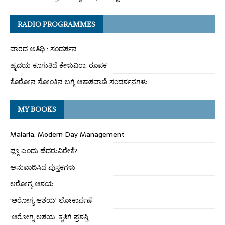
RADIO PROGRAMMES
ವಾರದ ಅತಿಥಿ : ಸಂದರ್ಶನ
ಹೃದಯ ಕೂಗುತಿದೆ ಕೇಳುವಿರಾ: ರೂಪಕ
ಕೊರೋನ ಸೋಂಕಿನ ಬಗ್ಗೆ ಆಕಾಶವಾಣಿ ಸಂದರ್ಶನಗಳು
MY BOOKS
Malaria: Modern Day Management
ಫ್ಲೂ ಎಂದು ಹೆದರುವಿರೇಕೆ?
ಅನುವಾದಿಸಿದ ಪುಸ್ತಕಗಳು
ಆರೋಗ್ಯ ಆಶಯ
‘ಆರೋಗ್ಯ ಆಶಯ’ ಲೋಕಾರ್ಪಣೆ
‘ಆರೋಗ್ಯ ಆಶಯ’ ಕೃತಿಗೆ ಪ್ರಶಸ್ತಿ