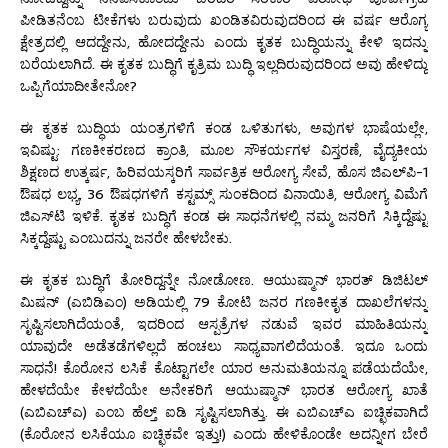
ಪೀಡಿತನೆಂಬ ಟೀಕೆಗಳು ಬರುವುದು ಖಂಡಿತವಿರುವುದರಿಂದ ಈ ವರ್ಷ ಆರೊಗ್ಯ
ಕ್ಷೇತ್ರದಲ್ಲಿ ಆದದ್ದೇನು, ಹೋದದ್ದೇನು ಎಂದು ಕೃತಕ ಬುದ್ಧಿಯನ್ನು ಕೇಳಿ ಇದನ್ನು
ಬರೆಯಲಾಗಿದೆ. ಈ ಕೃತಕ ಬುದ್ಧಿಗೆ ಕೃತ್ರಿಮ ಬುದ್ಧಿ ಇಲ್ಲದಿರುವುದರಿಂದ ಅವು ಹೇಳಿದ್ದು
ಒಪ್ಪಿಗೆಯಾದೀತೇನೋ?
ಈ ಕೃತಕ ಬುದ್ಧಿಯ ಯಂತ್ರಗಳಿಗೆ ಕಂಡ ಒಳಿತುಗಳು, ಅವುಗಳ ಭಾಷೆಯಲ್ಲೇ,
ಇವಿಷ್ಟು: ಗಣಕೀಕರಣದ ಕ್ರಾಂತಿ, ಮೂಲ ಸೌಕರ್ಯಗಳ ವಿಸ್ತರಣೆ, ವೈದ್ಯಕೀಯ
ಶಿಕ್ಷಣದ ಉತ್ಕರ್ಷ, ಹಿರಿವಯಸ್ಕರಿಗೆ ಸಾರ್ವತ್ರಿಕ ಆರೋಗ್ಯ ಸೇವೆ, ಹೊಸ ಜಿಎಲ್‌ಪಿ-1
ಔಷಧ ಲಭ್ಯ, 36 ಔಷಧಗಳಿಗೆ ಕಸ್ಟಮ್ಸ್ ಸುಂಕದಿಂದ ವಿನಾಯಿತಿ, ಆರೋಗ್ಯ ವಿಮೆಗೆ
ಜಿಎಸ್‌ಟಿ ಇಳಿಕೆ. ಕೃತಕ ಬುದ್ಧಿಗೆ ಕಂಡ ಈ ಸಾಧನೆಗಳಲ್ಲಿ ನಮ್ಮ ಜನರಿಗೆ ಸಿಕ್ಕಿದ್ದೆಷ್ಟು
ಸಿಕ್ಕದ್ದೆಷ್ಟು ಎಂಬುದನ್ನು ಜನರೇ ಹೇಳಬೇಕು.
ಈ ಕೃತಕ ಬುದ್ಧಿಗೆ ತೋರಿದ್ದನ್ನೇ ನೋಡೋಣ. ಆಯುಷ್ಮಾನ್ ಭಾರತ್ ಡಿಜಿಟಲ್
ಮಿಷನ್ (ಎಬಿಡಿಎಂ) ಅಡಿಯಲ್ಲಿ 79 ಕೋಟಿ ಜನರ ಗಣಕೀಕೃತ ದಾಖಲೆಗಳನ್ನು
ಸೃಷ್ಟಿಸಲಾಗಿದೆಯಂತೆ, ಇದರಿಂದ ಆಸ್ಪತ್ರೆಗಳ ನಡುವೆ ಇವರ ಮಾಹಿತಿಯನ್ನು
ಯಾವುದೇ ಅಡೆತಡೆಗಳಿಲ್ಲದೆ ಹಂಚಲು ಸಾಧ್ಯವಾಗಲಿದೆಯಂತೆ. ಇದೂ ಒಂದು
ಸಾಧನೆ! ಕೊರೋನ ಲಸಿಕೆ ಕೊಟ್ಟಾಗಲೇ ಯಾರ ಅನುಮತಿಯನ್ನೂ ಪಡೆಯದೆಯೇ,
ಹೇಳದೆಯೇ ಕೇಳದೆಯೇ ಅನೇಕರಿಗೆ ಆಯುಷ್ಮಾನ್ ಭಾರತ ಆರೋಗ್ಯ ಖಾತೆ
(ಎಬಿಎಚ್ಎ) ಎಂಬ ಹೆಲ್ತ್ ಐಡಿ ಸೃಷ್ಟಿಸಲಾಗಿತ್ತು. ಈ ಎಬಿಎಚ್ಎ ಐಚ್ಛಿಕವಾಗಿದೆ
(ಕೊರೋನ ಲಸಿಕೆಯೂ ಐಚ್ಛಿಕವೇ ಇತ್ತು!) ಎಂದು ಹೇಳಿಕೊಂಡೇ ಅದನ್ನೀಗ ಬೇರೆ