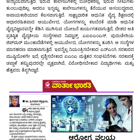
ಅನ್ಯಾಯವಾಗುತ್ತಿದೆ. ಇರುವ ಕಾಲೇಜುಗಳಲ್ಲಿ ಬೋಧಕರಿಲ್ಲ, ಇರುವ ಸೀಟುಗಳು
ತುಂಬುವುದಿಲ್ಲ, ಆದರೂ ಇನ್ನಷ್ಟು ಕಾಲೇಜುಗಳನ್ನು ತೆರೆಯುವ ಅಸಂಬದ್ಧವಾದ,
ಅಪಾಯಕಾರಿಯಾದ ಕೆಲಸವಾಗುತ್ತಿದೆ. ಸಾಕ್ಷ್ಯಾಧಾರಿತ ಆಧುನಿಕ ವೈದ್ಯ ಶಿಕ್ಷಣದಲ್ಲಿ
ಆಧಾರರಹಿತವಾದ ಆಯುರ್ವೇದ, ಯೋಗಗಳನ್ನು ಕಲಬೆರಕೆ ಮಾಡಿ ಆಧುನಿಕ
ವೈದ್ಯವಿಜ್ಞಾನವನ್ನೇ ಕೆಡಿಸಿ ಮುಗಿಸುವ ಯೋಜನೆ ಕಾರ್ಯಗತವಾಗುತ್ತಿದೆ, ದೇಶದ ಅತಿ
ಪ್ರತಿಷ್ಠಿತ ವೈದ್ಯಕೀಯ ಸಂಸ್ಥೆಗಳಾದ ನಿಮ್ಹಾನ್ಸ್, ಎಐಐಎಂಎಸ್, ಪುದುಚೇರಿಯ
ಜಿಪ್‌ಮರ್ ಮುಂತಾದೆಡೆಗಳಲ್ಲಿ ಆಯುರ್ವೇದ, ಯೋಗಗಳನ್ನು ತೂರಿಸಿ ಆ ಸಂಸ್ಥೆಗಳ
ಮಾನಹರಣ ಮಾಡಲಾಗುತ್ತಿದೆ. ಇವನ್ನೆಲ್ಲ ನಿಯಂತ್ರಿಸಬೇಕಾದ ಎನ್‌ಎಂಸಿ ಸರಕಾರದ
ಮುಷ್ಠಿಯೊಳಗೇ ಇದೆ, ಪ್ರಶ್ನಿಸಬೇಕಾದ ಐಎಂಎ ಮತ್ತಿತರ ಸಂಘಟನೆಗಳು ಸರಕಾರಕ್ಕೆ
ಚಪ್ಪಾಳೆ ತಟ್ಟುವುದರಲ್ಲೇ ವ್ಯಕ್ತವಾಗಿವೆ, ವಿರೋಧಿಸಬೇಕಾದ ವಿದ್ಯಾರ್ಥಿಗಳು ಮತ್ತು
ಹೆತ್ತವರು ತೆಪ್ಪಗಿದ್ದಾರೆ.