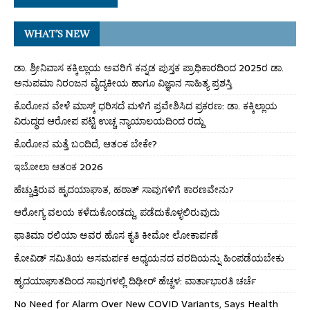
WHAT’S NEW
ಡಾ. ಶ್ರೀನಿವಾಸ ಕಕ್ಕಿಲ್ಲಾಯ ಅವರಿಗೆ ಕನ್ನಡ ಪುಸ್ತಕ ಪ್ರಾಧಿಕಾರದಿಂದ 2025ರ ಡಾ.
ಅನುಪಮಾ ನಿರಂಜನ ವೈದ್ಯಕೀಯ ಹಾಗೂ ವಿಜ್ಞಾನ ಸಾಹಿತ್ಯ ಪ್ರಶಸ್ತಿ
ಕೊರೋನ ವೇಳೆ ಮಾಸ್ಕ್ ಧರಿಸದೆ ಮಳಿಗೆ ಪ್ರವೇಶಿಸಿದ ಪ್ರಕರಣ: ಡಾ. ಕಕ್ಕಿಲ್ಲಾಯ
ವಿರುದ್ಧದ ಆರೋಪ ಪಟ್ಟಿ ಉಚ್ಚ ನ್ಯಾಯಾಲಯದಿಂದ ರದ್ದು
ಕೊರೋನ ಮತ್ತೆ ಬಂದಿದೆ, ಆತಂಕ ಬೇಕೇ?
ಇಬೋಲಾ ಆತಂಕ 2026
ಹೆಚ್ಚುತ್ತಿರುವ ಹೃದಯಾಘಾತ, ಹಠಾತ್ ಸಾವುಗಳಿಗೆ ಕಾರಣವೇನು?
ಆರೋಗ್ಯ ವಲಯ ಕಳೆದುಕೊಂಡದ್ದು, ಪಡೆದುಕೊಳ್ಳಲಿರುವುದು
ಫಾತಿಮಾ ರಲಿಯಾ ಅವರ ಹೊಸ ಕೃತಿ ಕೀಮೋ ಲೋಕಾರ್ಪಣೆ
ಕೋವಿಡ್ ಸಮಿತಿಯ ಅಸಮರ್ಪಕ ಅಧ್ಯಯನದ ವರದಿಯನ್ನು ಹಿಂಪಡೆಯಬೇಕು
ಹೃದಯಾಘಾತದಿಂದ ಸಾವುಗಳಲ್ಲಿ ದಿಢೀರ್ ಹೆಚ್ಚಳ: ವಾರ್ತಾಭಾರತಿ ಚರ್ಚೆ
No Need for Alarm Over New COVID Variants, Says Health