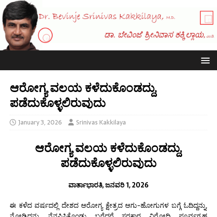
ಆರೋಗ್ಯ ವಲಯ ಕಳೆದುಕೊಂಡದ್ದು,
ಪಡೆದುಕೊಳ್ಳಲಿರುವುದು
January 3, 2026
Srinivas Kakkilaya
ಆರೋಗ್ಯ ವಲಯ ಕಳೆದುಕೊಂಡದ್ದು,
ಪಡೆದುಕೊಳ್ಳಲಿರುವುದು
ವಾರ್ತಾಭಾರತಿ, ಜನವರಿ 1, 2026
ಈ ಕಳೆದ ವರ್ಷದಲ್ಲಿ ದೇಶದ ಆರೋಗ್ಯ ಕ್ಷೇತ್ರದ ಆಗು-ಹೋಗುಗಳ ಬಗ್ಗೆ ಓದಿದ್ದನ್ನು,
ನೋಡಿದ್ದನ್ನು ನೆನಪಿಸಿಕೊಂಡು ಬರೆದರೆ ಸರಕಾರ ವಿರೋಧಿ ಪೂರ್ವಗ್ರಹ