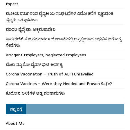
Expert
ಮತೀಯವಾದಿಗಳಿಂದ ವೈದ್ಯಕೀಯ ಸಂಘಟನೆಗಳ ವಿಮೋಚನೆಗೆ ಪ್ರಜ್ಞಾವಂತ
ವೈದ್ಯರು ಒಗ್ಗೂಡಬೇಕು
ಮಾದರಿ ವೈದ್ಯೆ ಡಾ. ಅಕ್ಕಮಹಾದೇವಿ
ಕಾರ್ಪರೇಟ್-ಕೋಮುವಾದಗಳ ಜೋಡಾಟದಲ್ಲಿ ಅಪ್ಪಚ್ಚಿಯಾದ ಆಧುನಿಕ ಆರೋಗ್ಯ
ಸೇವೆಗಳು
Arrogant Employers, Neglected Employees
ಮೆಟಾ ನ್ಯೂಮೋ ವೈರಸ್ ಭೀತಿ ಅನಗತ್ಯ
Corona Vaccination – Truth of AEFI Unravelled
Corona Vaccines – Were they Needed and Proven Safe?
ಕೊರೋನ ಲಸಿಕೆಗಳ ಅಡ್ಡ ಪರಿಣಾಮಗಳು
ನನ್ನ ಬಗ್ಗೆ
About Me