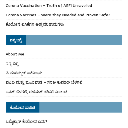
Corona Vaccination – Truth of AEFI Unravelled
Corona Vaccines – Were they Needed and Proven Safe?
ಕೊರೋನ ಲಸಿಕೆಗಳ ಅಡ್ಡ ಪರಿಣಾಮಗಳು
ನನ್ನ ಬಗ್ಗೆ
About Me
ನನ್ನ ಬಗ್ಗೆ
ಪಿ ಮಹಮ್ಮದ್ ಕಾರ್ಟೂನು
ಮುಖ ಮತ್ತು ಮುಖವಾಡ – ಸನತ್ ಕುಮಾರ್ ಬೆಳಗಲಿ
ಸನತ್ ಬೆಳಗಲಿ, ರಹಮತ್ ತರಿಕೆರೆ ಕಂಡಂತೆ
ಕೊರೋನ ಮಾಹಿತಿ
ಒಮೈಕ್ರಾನ್ ಕೊರೋನ ಏನು?