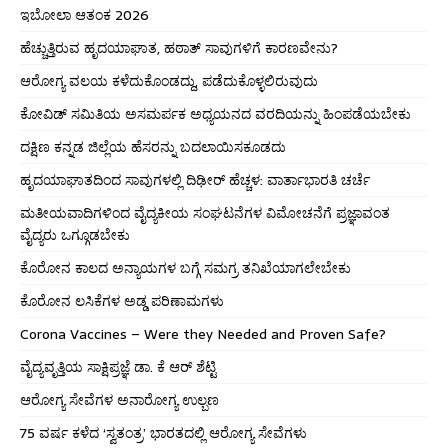
ಇಬೋಲಾ ಆತಂಕ 2026
ಹೆಚ್ಚುತ್ತಿರುವ ಹೃದಯಾಘಾತ, ಹಠಾತ್ ಸಾವುಗಳಿಗೆ ಕಾರಣವೇನು?
ಆರೋಗ್ಯ ವಲಯ ಕಳೆದುಕೊಂಡದ್ದು, ಪಡೆದುಕೊಳ್ಳಲಿರುವುದು
ಕೋವಿಡ್ ಸಮಿತಿಯ ಅಸಮರ್ಪಕ ಅಧ್ಯಯನದ ವರದಿಯನ್ನು ಹಿಂಪಡೆಯಬೇಕು
ದಕ್ಷಿಣ ಕನ್ನಡ ಜಿಲ್ಲೆಯ ಹೆಸರನ್ನು ಬದಲಾಯಿಸಕೂಡದು
ಹೃದಯಾಘಾತದಿಂದ ಸಾವುಗಳಲ್ಲಿ ದಿಢೀರ್ ಹೆಚ್ಚಳ: ವಾರ್ತಾಭಾರತಿ ಚರ್ಚೆ
ಮತೀಯವಾದಿಗಳಿಂದ ವೈದ್ಯಕೀಯ ಸಂಘಟನೆಗಳ ವಿಮೋಚನೆಗೆ ಪ್ರಜ್ಞಾವಂತ
ವೈದ್ಯರು ಒಗ್ಗೂಡಬೇಕು
ಕೊರೋನ ಕಾಲದ ಅನ್ಯಾಯಗಳ ಬಗ್ಗೆ ಸಮಗ್ರ ತನಿಖೆಯಾಗಲೇಬೇಕು
ಕೊರೋನ ಲಸಿಕೆಗಳ ಅಡ್ಡ ಪರಿಣಾಮಗಳು
Corona Vaccines – Were they Needed and Proven Safe?
ವೈದ್ಯವೃತ್ತಿಯ ಸಾಕ್ಷಿಪ್ರಜ್ಞೆ ಡಾ. ಕೆ ಆರ್ ಶೆಟ್ಟಿ
ಆರೋಗ್ಯ ಸೇವೆಗಳ ಅನಾರೋಗ್ಯ ಉಲ್ಬಣ
75 ವರ್ಷ ಕಳೆದ ‘ಸ್ವತಂತ್ರ’ ಭಾರತದಲ್ಲಿ ಆರೋಗ್ಯ ಸೇವೆಗಳು