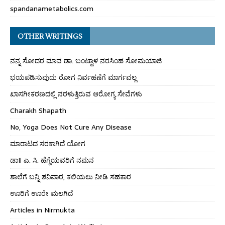
spandanametabolics.com
OTHER WRITINGS
ನನ್ನ ಸೋದರ ಮಾವ ಡಾ. ಬಂಟ್ವಾಳ ನರಸಿಂಹ ಸೋಮಯಾಜಿ
ಭಯಪಡಿಸುವುದು ರೋಗ ನಿರ್ವಹಣೆಗೆ ಮಾರ್ಗವಲ್ಲ
ಖಾಸಗೀಕರಣದಲ್ಲಿ ನರಳುತ್ತಿರುವ ಆರೋಗ್ಯ ಸೇವೆಗಳು
Charakh Shapath
No, Yoga Does Not Cure Any Disease
ಮಾರಾಟದ ಸರಕಾಗಿದೆ ಯೋಗ
ಡಾ॥ ಎ. ಸಿ. ಹೆಗ್ಡೆಯವರಿಗೆ ನಮನ
ಶಾಲೆಗೆ ಬನ್ನಿ ಶನಿವಾರ, ಕಲಿಯಲು ನೀಡಿ ಸಹಕಾರ
ಊರಿಗೆ ಊರೇ ಮಲಗಿದೆ
Articles in Nirmukta