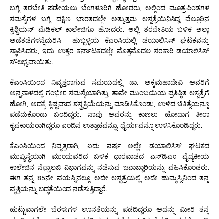
ಬಗ್ಗೆ ತರಬೇತಿ ಪಡೇಯಲು ಬೆಂಗಳೂರಿಗೆ ಹೋದರು, ಅಲ್ಲಿಂದ ಮೂತ್ರಪಿಂಡಗಳ
ಸಮಸ್ಯೆಗಳ ಬಗ್ಗೆ ದಕ್ಷಿಣ ಭಾರತದಲ್ಲೇ ಅತ್ಯುತ್ತಮ ಆಸ್ಪತ್ರೆಯಿನಿಸಿದ್ದ ವೆಲ್ಲೂರಿನ
ಕ್ರಿಶ್ಚಿಯನ್ ಮೆಡಿಕಲ್ ಕಾಲೇಜಿಗೂ ಹೋದರು. ಅಲ್ಲಿ ತರಬೇತಿಯ ಬಳಿಕ ಅಲ್ಲಾ
ಅಡೆತಡೆಗಳನ್ನೆದುರಿಸಿ ಹುಬ್ಬಳ್ಳಿಯ ಕೆಎಂಸಿಯಲ್ಲಿ ಡಯಾಲಿಸಿಸ್ ಘಟಕವನ್ನು
ಸ್ಥಾಪಿಸಿದರು, ಇದು ಉತ್ತರ ಕರ್ನಾಟಕದಲ್ಲೇ ಮೊತ್ತಮೊದಲ ಸರಕಾರಿ ಡಯಾಲಿಸಿಸ್
ಸೌಲಭ್ಯವಾಯಿತು.
ಕೆಎಂಸಿಯಿಂದ ನಿವೃತ್ತರಾಗುವ ಸಮಯದಲ್ಲಿ ಡಾ. ಅಕ್ಕಮಹಾದೇವಿ ಅವರಿಗೆ
ಅನ್ನನಾಳದಲ್ಲಿ ಗಂಭೀರ ಸಮಸ್ಯೆಯಾಗಿತ್ತು. ತಾವೇ ಮುಂಬಯಿಯ ಪ್ರತಿಷ್ಠಿತ ಆಸ್ಪತ್ರೆಗೆ
ಹೋಗಿ, ಅದಕ್ಕೆ ಕ್ಲಿಷ್ಟವಾದ ಶಸ್ತ್ರಕ್ರಿಯೆಯನ್ನು ಮಾಡಿಸಿಕೊಂಡು, ಉಳಿದ ಚಿಕಿತ್ಸೆಯನ್ನೂ
ಪಡೆದುಕೊಂಡು ಬಂದಿದ್ದರು. ನಾವು ಅವರನ್ನು ಕಾಣಲು ಹೋದಾಗ ತೀರಾ
ಕೃಷಕಾಯರಾಗಿದ್ದರೂ ಎಂದಿನ ಉತ್ಸಾಹವನ್ನೂ, ಧೈರ್ಯವನ್ನೂ ಉಳಿಸಿಕೊಂಡಿದ್ದರು.
ಕೆಎಂಸಿಯಿಂದ ನಿವೃತ್ತರಾಗಿ, ಐದು ವರ್ಷ ಅಲ್ಲೇ ಡಯಾಲಿಸಿಸ್ ಘಟಕದ
ಮುಖ್ಯಸ್ಥೆಯಾಗಿ ಮುಂದುವರಿದ ಬಳಿಕ ಧಾರವಾಡದ ಎಸ್‌ಡಿಎಂ ವೈದ್ಯಕೀಯ
ಕಾಲೇಜಿನ ನೆಫ್ರಾಲಜಿ ವಿಭಾಗವನ್ನು ನಡೆಸುವ ಜವಾಬ್ದಾರಿಯನ್ನು ವಹಿಸಿಕೊಂಡರು.
ಈಗ ತನ್ನ 85ನೇ ವಯಸ್ಸಿನಲ್ಲೂ ಅದೇ ಆಸ್ಪತ್ರೆಯಲ್ಲಿ ಅದೇ ಹುಮ್ಮಸ್ಸಿನಿಂದ ತನ್ನ
ವೃತ್ತಿಯನ್ನು ಬದ್ಧತೆಯಿಂದ ನಡೆಸುತ್ತಿದ್ದಾರೆ.
ಹುಟ್ಟುವಾಗಲೇ ಬೆರಳುಗಳ ಊನತೆಯನ್ನು ಪಡೆದಿದ್ದರೂ ಅದನ್ನು ಮೀರಿ ತನ್ನ