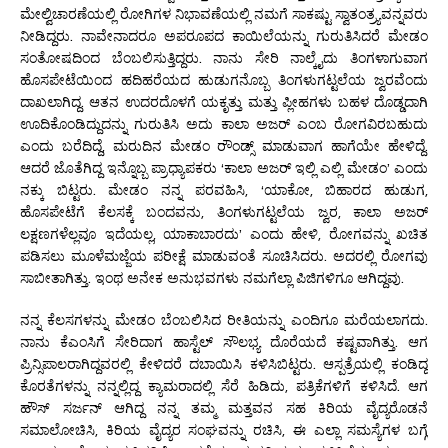
ಮೇಲ್ವಿಚಾರಣೆಯಲ್ಲಿ ರೋಗಿಗಳ ನಿಭಾವಣೆಯಲ್ಲಿ ನಮಗೆ ಸಾಕಷ್ಟು ಸ್ವಾತಂತ್ರ್ಯವನ್ನವರು
ನೀಡಿದ್ದರು. ನಾವೇನಾದರೂ ಅಪರೂಪದ ಕಾಯಿಲೆಯನ್ನು ಗುರುತಿಸಿದರೆ ಮೇಡಂ
ಸಂತೋಷದಿಂದ ಬೆಂಬಲಿಸುತ್ತಿದ್ದರು. ನಾನು ಸೇರಿ ನಾಲ್ಕೈದು ತಿಂಗಳಾಗುವಾಗ
ಹೊಸಪೇಟೆಯಿಂದ ಹದಿಹರೆಯದ ಹುಡುಗನೊಬ್ಬ ತಿಂಗಳುಗಟ್ಟಲೆಯ ಜ್ವರವೆಂದು
ದಾಖಲಾಗಿದ್ದ. ಆತನ ಉದರದೊಳಗೆ ಯಕೃತ್ತು ಮತ್ತು ಪ್ಲೀಹಗಳು ಬಹಳ ದೊಡ್ಡದಾಗಿ
ಊದಿಕೊಂಡಿದ್ದುದನ್ನು ಗುರುತಿಸಿ ಅದು ಕಾಲಾ ಅಜರ್ ಎಂಬ ರೋಗವಿರಬಹುದು
ಎಂದು ಬರೆದಿದ್ದೆ, ಮರುದಿನ ಮೇಡಂ ರೌಂಡ್ಸ್ ಮಾಡುವಾಗ ಹಾಗೆಯೇ ಹೇಳಿದ್ದೆ.
ಆದರೆ ಜೊತೆಗಿದ್ದ ಇನ್ನೊಬ್ಬ ಪ್ರಾಧ್ಯಾಪಕರು ‘ಕಾಲಾ ಅಜರ್ ಇಲ್ಲಿ ಎಲ್ಲಿ ಮೇಡಂ’ ಎಂದು
ನಕ್ಕು ಬಿಟ್ಟರು. ಮೇಡಂ ನನ್ನ ಪರವಹಿಸಿ, ‘ಯಾಕೋ, ಬಿಹಾರದ ಹುಡುಗ,
ಹೊಸಪೇಟೆಗೆ ಕೆಲಸಕ್ಕೆ ಬಂದವನು, ತಿಂಗಳುಗಟ್ಟಲೆಯ ಜ್ವರ, ಕಾಲಾ ಅಜರ್
ಲಕ್ಷಣಗಳೆಲ್ಲವೂ ಇದೆಯಲ್ಲ, ಯಾಕಾಬಾರದು’ ಎಂದು ಹೇಳಿ, ರೋಗವನ್ನು ಖಚಿತ
ಪಡಿಸಲು ಮೂಳೆಮಜ್ಜೆಯ ಪರೀಕ್ಷೆ ಮಾಡುವಂತೆ ಸೂಚಿಸಿದರು. ಅದರಲ್ಲಿ ರೋಗವು
ಸಾಬೀತಾಗಿತ್ತು. ಇಂಥ ಅನೇಕ ಅನುಭವಗಳು ನಮಗೆಲ್ಲಾ ಪಿಜಿಗಳಿಗೂ ಆಗಿದ್ದವು.
ನನ್ನ ಕೆಲಸಗಳನ್ನು ಮೇಡಂ ಬೆಂಬಲಿಸಿದ ರೀತಿಯನ್ನು ಎಂದಿಗೂ ಮರೆಯಲಾಗದು.
ನಾನು ಕೆಎಂಸಿಗೆ ಸೇರಿದಾಗ ಹಾಸ್ಟೆಲ್ ಸೌಲಭ್ಯ ದೊರೆಯದೆ ಕಷ್ಟವಾಗಿತ್ತು. ಆಗ
ಪ್ರಿನ್ಸಿಪಾಲರಾಗಿದ್ದವರಲ್ಲಿ ಕೇಳಿದರೆ ದಬಾಯಿಸಿ ಕಳಿಸಿಬಿಟ್ಟರು. ಆಸ್ಪತ್ರೆಯಲ್ಲಿ ಕಂಡಿದ್ದ
ಕೊರತೆಗಳನ್ನು ನನ್ನಲ್ಲಿದ್ದ ಕ್ಯಾಮರಾದಲ್ಲಿ ಸೆರೆ ಹಿಡಿದು, ಪತ್ರಿಕೆಗಳಿಗೆ ಕಳಿಸಿದೆ. ಆಗ
ಹೌಸ್ ಸರ್ಜನ್ ಆಗಿದ್ದ ನನ್ನ ತಮ್ಮ ಮತ್ತವನ ಸಹ ಕಿರಿಯ ವೈದ್ಯರೊಡನೆ
ಸಮಾಲೋಚಿಸಿ, ಕಿರಿಯ ವೈದ್ಯರ ಸಂಘವನ್ನು ರಚಿಸಿ, ಈ ಎಲ್ಲಾ ಸಮಸ್ಯೆಗಳ ಬಗ್ಗೆ