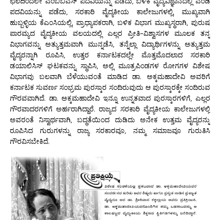
ಛಲದಿಂದಲೇ ಎಂಬಿಬಿಎಸ್ ಪದವಿಯನ್ನು ಪಡೆದು, ಬಳಿಕ ವೈದ್ಯವಿಜ್ಞಾನದಲ್ಲಿ ಎಂಡಿ
ಪದವಿಯನ್ನು ಪಡೆದು, ಸರಕಾರಿ ವೈದ್ಯಕೀಯ ಕಾಲೇಜುಗಳಲ್ಲಿ, ಮುಖ್ಯವಾಗಿ
ಹುಬ್ಬಳ್ಳಿಯ ಕೆಎಂಸಿಯಲ್ಲಿ, ಪ್ರಾಧ್ಯಾಪಕರಾಗಿ, ಬಳಿಕ ವಿಭಾಗ ಮುಖ್ಯಸ್ಥರಾಗಿ, ಪುರುಷ
ಪಾರಮ್ಯದ ವೈದ್ಯಕೀಯ ವಲಯದಲ್ಲಿ ಎಲ್ಲರ ಪ್ರೀತಿ-ವಿಶ್ವಾಸಗಳ ಮೂಲಕ ತನ್ನ
ವಿಭಾಗವನ್ನು ಅತ್ಯುತ್ತಮವಾಗಿ ಮುನ್ನಡೆಸಿ, ತನ್ನೆಲ್ಲಾ ವಿದ್ಯಾರ್ಥಿಗಳನ್ನು ಅತ್ಯುತ್ತಮ
ವೈದ್ಯರನ್ನಾಗಿ ರೂಪಿಸಿ, ಉತ್ತರ ಕರ್ನಾಟಕದಲ್ಲೇ ಮೊತ್ತಮೊದಲಾದ ಸರಕಾರಿ
ಡಯಾಲಿಸಿಸ್ ಘಟಕವನ್ನು ಸ್ಥಾಪಿಸಿ, ಅಲ್ಲಿ ಮೂತ್ರಪಿಂಡಗಳ ರೋಗಗಳ ವಿಶೇಷ
ವಿಭಾಗವು ಬಲವಾಗಿ ಬೆಳೆಯುವಂತೆ ಮಾಡಿದ ಡಾ. ಅಕ್ಕಮಹಾದೇವಿ ಅವರಿಗೆ
ಕರ್ನಾಟಕ ಸುವರ್ಣ ಸಂಭ್ರಮ ಪುರಸ್ಕಾರ ಸಂದಿರುವುದು ಆ ಪುರಸ್ಕಾರಕ್ಕೇ ಸಂದಿರುವ
ಗೌರವವಾಗಿದೆ. ಡಾ. ಅಕ್ಕಮಹಾದೇವಿ ಇನ್ನೂ ಉನ್ನತವಾದ ಪುರಸ್ಕಾರಗಳಿಗೆ, ಎಲ್ಲರ
ಗೌರವಾದರಗಳಿಗೆ ಅರ್ಹರಾಗಿದ್ದಾರೆ. ರಾಜ್ಯದ ಸರಕಾರಿ ವೈದ್ಯಕೀಯ ಕಾಲೇಜುಗಳಲ್ಲಿ
ಅವರಂತೆ ನಿಸ್ವಾರ್ಥವಾಗಿ, ಬದ್ಧತೆಯಿಂದ ದುಡಿದು ಅನೇಕ ಉತ್ತಮ ವೈದ್ಯರನ್ನು
ರೂಪಿಸಿದ ಗುರುಗಳನ್ನು ರಾಜ್ಯ ಸರಕಾರವೂ, ನಮ್ಮ ಸಮಾಜವೂ ಗುರುತಿಸಿ
ಗೌರವಿಸಬೇಕಿದೆ.