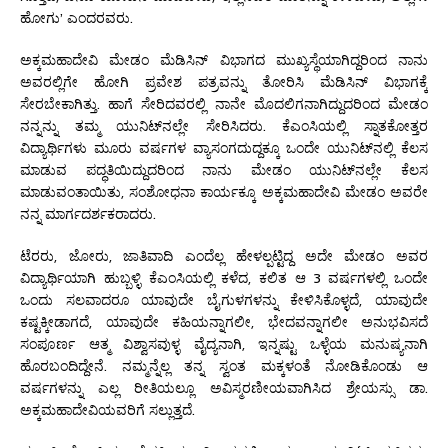
ಹೋಗು’ ಎಂದರವರು.
ಅಕ್ಕಮಹಾದೇವಿ ಮೇಡಂ ಮೆಡಿಸಿನ್ ವಿಭಾಗದ ಮುಖ್ಯಸ್ಥೆಯಾಗಿದ್ದರಿಂದ ನಾನು
ಅವರಲ್ಲಿಗೇ ಹೋಗಿ ಪ್ರವೇಶ ಪತ್ರವನ್ನು ತೋರಿಸಿ ಮೆಡಿಸಿನ್ ವಿಭಾಗಕ್ಕೆ
ಸೇರಬೇಕಾಗಿತ್ತು. ಹಾಗೆ ಸೇರಿದವರಲ್ಲಿ ನಾನೇ ಮೊದಲಿಗನಾಗಿದ್ದುದರಿಂದ ಮೇಡಂ
ನನ್ನನ್ನು ತಮ್ಮ ಯುನಿಟ್‌‌ನಲ್ಲೇ ಸೇರಿಸಿದರು. ಕೆಎಂಸಿಯಲ್ಲಿ ಸ್ನಾತಕೋತ್ತರ
ವಿದ್ಯಾರ್ಥಿಗಳು ಮೂರು ವರ್ಷಗಳ ವ್ಯಾಸಂಗದುದ್ದಕ್ಕೂ ಒಂದೇ ಯುನಿಟ್‌ನಲ್ಲಿ ಕೆಲಸ
ಮಾಡುವ ಪದ್ಧತಿಯಿದ್ದುದರಿಂದ ನಾನು ಮೇಡಂ ಯುನಿಟ್‌ನಲ್ಲೇ ಕೆಲಸ
ಮಾಡುವಂತಾಯಿತು, ಸಂಶೋಧನಾ ಕಾರ್ಯಕ್ಕೂ ಅಕ್ಕಮಹಾದೇವಿ ಮೇಡಂ ಅವರೇ
ನನ್ನ ಮಾರ್ಗದರ್ಶಕರಾದರು.
ಟೆರರು, ಜೋರು, ಜಾತಿವಾದಿ ಎಂದೆಲ್ಲ ಹೇಳಲ್ಪಟ್ಟಿದ್ದ ಅದೇ ಮೇಡಂ ಅವರ
ವಿದ್ಯಾರ್ಥಿಯಾಗಿ ಹುಬ್ಬಳ್ಳಿ ಕೆಎಂಸಿಯಲ್ಲಿ ಕಳೆದ, ಕಲಿತ ಆ 3 ವರ್ಷಗಳಲ್ಲಿ ಒಂದೇ
ಒಂದು ಸಲವಾದರೂ ಯಾವುದೇ ಬೈಗುಳಗಳನ್ನು ಕೇಳಿಸಿಕೊಳ್ಳದೆ, ಯಾವುದೇ
ಕಷ್ಟಕ್ಕೀಡಾಗದೆ, ಯಾವುದೇ ಕಹಿಯನ್ನಾಗಲೀ, ಭೇದವನ್ನಾಗಲೀ ಅನುಭವಿಸದೆ
ಸಂಪೂರ್ಣ ಆತ್ಮ ವಿಶ್ವಾಸವುಳ್ಳ ವೈದ್ಯನಾಗಿ, ಇನ್ನಷ್ಟು ಒಳ್ಳೆಯ ಮನುಷ್ಯನಾಗಿ
ಹೊರಬಂದಿದ್ದೇನೆ. ನಮ್ಮನ್ನೆಲ್ಲ ತನ್ನ ಸ್ವಂತ ಮಕ್ಕಳಂತೆ ನೋಡಿಕೊಂಡು ಆ
ವರ್ಷಗಳನ್ನು ಎಲ್ಲ ರೀತಿಯಲ್ಲೂ ಅವಿಸ್ಮರಣೀಯವಾಗಿಸಿದ ಶ್ರೇಯಸ್ಸು ಡಾ.
ಅಕ್ಕಮಹಾದೇವಿಯವರಿಗೆ ಸಲ್ಲುತ್ತದೆ.