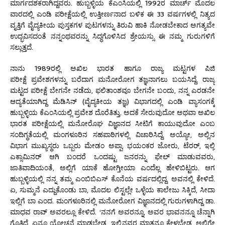
ಮಾರ್ಗದಶಕರಾಗಿದ್ದವರು. ಹುಬ್ಬಳ್ಳಿಯ ಕೆಎಂಸಿಯಲ್ಲಿ 1992ರ ಮಾರ್ಚ್ ಮೊದಲ
ವಾರದಲ್ಲಿ ಎಂಡಿ ಪರೀಕ್ಷೆಯಲ್ಲಿ ಉತ್ತೀರ್ಣನಾದ ಬಳಿಕ ಈ 33 ವರ್ಷಗಳಲ್ಲಿ ನಿತ್ಯದ
ವೃತ್ತಿಗೆ ವೈದ್ಯಕೀಯ ಪುಸ್ತಕಗಳ ಪುಟಗಳನ್ನು ತಿರುವಿ ಹಾಕಿ ನೋಡಬೇಕಾದ ಅಗತ್ಯವೇ
ಉದ್ಭವಿಸದಂತೆ ನನ್ನಂಥವರನ್ನು ಸಿದ್ಧಗೊಳಿಸಿದ ಶ್ರೇಯಸ್ಸು ಈ ನಮ್ಮ ಗುರುಗಳಿಗೆ
ಸಲ್ಲುತ್ತದೆ.
ನಾನು 1989ರಲ್ಲಿ ಅಖಿಲ ಭಾರತ ಹಾಗೂ ರಾಜ್ಯ ಮಟ್ಟಗಳ ಪಿಜಿ
ಪರೀಕ್ಷೆ ಪ್ರವೇಶಗಳನ್ನು ಬರೆದಾಗ ಮನೋರೋಗ ತಜ್ಞನಾಗಲು ಬಯಸಿದ್ದೆ. ರಾಜ್ಯ
ಮಟ್ಟದ ಪರೀಕ್ಷೆ ಬೇಗನೇ ನಡೆದು, ಫಲಿತಾಂಶವೂ ಬೇಗನೇ ಬಂದು, ನನ್ನ ಎರಡನೇ
ಆದ್ಯತೆಯಾಗಿದ್ದ ಮೆಡಿಸಿನ್ (ವೈದ್ಯಕೀಯ ತಜ್ಞ) ವಿಭಾಗದಲ್ಲಿ ಎಂಡಿ ವ್ಯಾಸಂಗಕ್ಕೆ
ಹುಬ್ಬಳ್ಳಿಯ ಕೆಎಂಸಿಯಲ್ಲಿ ಪ್ರವೇಶ ದೊರೆತಿತ್ತು. ಅದಕೆ ಸೇರುವುದೋ ಅಥವಾ ಅಖಿಲ
ಭಾರತ ಪರೀಕ್ಷೆಯಲ್ಲಿ ಮನೋರೊಘ ವಿಜ್ಞಾನದ ಸೀಟಿಗೆ ಕಾಯುವುದೋ ಎಂಬ
ಸಂದಿಗ್ಧತೆಯಲ್ಲಿ ಮಂಗಳೂರಿನ ಸಹಪಾಠಿಗಳಲ್ಲಿ ವಿಚಾರಿಸಿದ್ದೆ. ಅಯ್ಯೋ, ಅಲ್ಲಿನ
ವಿಭಾಗ ಮುಖ್ಯಸ್ಥರು ಒಬ್ಬರು ಮೇಡಂ ಅಪ್ಪಾ, ಭಯಂಕರ ಜೋರು, ಟೆರರ್, ಇಲ್ಲಿ
ಎಕ್ಸಾಮಿನರ್ ಆಗಿ ಬಂದರೆ ಒಂದಷ್ಟು ಜನರನ್ನು ಫೇಲ್ ಮಾಡುವವರು,
ಜಾತಿವಾದಿಯಂತೆ, ಅಲ್ಲಿಗೆ ಯಾಕೆ ಹೋಗ್ತೀಯಾ ಎಂದೆಲ್ಲ ಹೇಳಿಬಿಟ್ಟರು. ಆಗ
ಹುಬ್ಬಳ್ಳಿಯಲ್ಲಿ ನನ್ನ ತಮ್ಮ ಎಂಬಿಬಿಎಸ್ ಕೊನೆಯ ವರ್ಷದಲ್ಲಿದ್ದ. ಅವನಲ್ಲಿ ಕೇಳಿದೆ.
ಏ, ಸುಮ್ಮನೆ ಎದ್ದುಕೊಂಡು ಬಾ, ಮೊದಲ ಲಿಸ್ಟಲ್ಲೇ ಒಳ್ಳೆಯ ಕಾಲೇಜು ಸಿಕ್ಕಿದೆ, ಸೀದಾ
ಇಲ್ಲಿಗೆ ಬಾ ಎಂದ. ಮಂಗಳೂರಿನಲ್ಲಿ ಮನೋರೋಗ ವಿಜ್ಞಾನದಲ್ಲಿ ಗುರುಗಳಾಗಿದ್ದ ಡಾ.
ಮಾಧವ ರಾವ್ ಅವರಲ್ಲೂ ಕೇಳಿದೆ. ‘ನನಗೆ ಅವರನ್ನೂ, ಅವರ ಭಾವನನ್ನೂ ಚೆನ್ನಾಗಿ
ಗೊತ್ತಿದೆ, ಏನೂ ಯೋಚನೆ ಮಾಡಬೇಡ, ಇಲ್ಲಿನವರ ಮಾತನ್ನೂ ಕೇಳಬೇಡ, ಅಲ್ಲಿಗೇ