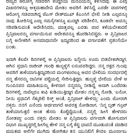
ರಾಜ್ಯದ ಆರೋಗ್ಯ ಸಚಿವರಿಗೆ ಉದ್ದನೆಯ ಮನವಿಯನ್ನು ಕಳಿಸಿದೆವು. ಈ ಎಲ್ಲಾ
ವಿಚಾರಗಳನ್ನೂ ಅಕ್ಕಮಹಾದೇವಿ ಮೇಡಂ ಅವರಿಗೆ ತಿಳಿಸಿದ್ದೆ. ಎರಡೇ ವಾರಗಳಲ್ಲಿ
ಆರೋಗ್ಯ ಸಚಿವರಾಗಿದ್ದ ಜೆಎಸ್ ದೇಶ್‌ಮುಖ್ ಕೆಎಂಸಿಗೆ ಭೇಟಿ ನೀಡಿ ಎಲ್ಲವನ್ನೂ
ನಾವು ತೋರಿಸಿದ್ದ ಎಲ್ಲಾ ಸಮಸ್ಯೆಗಳನ್ನೂ ಖುದ್ದಾಗಿ ಪರಿಶೀಲಿಸಿ, ಕೂಡಲೇ ಅವನ್ನು
ಸರಿಪಡಿಸುವಂತೆ ಆದೇಶಿಸಿದರು, ಮಾತ್ರವಲ್ಲ, ಎರಡು ವಾರ ಕಳೆಯಬೇಕಾದರೆ
ಪ್ರಿನ್ಸಿಪಾಲರನ್ನು ವರ್ಗಾಯಿಸುವ ಆದೇಶವನ್ನೂ ಹೊರಡಿಸಿಬಿಟ್ಟರು. ಆ ಪ್ರಿನ್ಸಿಪಾಲರ
ಬಗ್ಗೆ ಅನೇಕರಿಗೆ ಅಸಮಾಧಾನವೇ ಇದ್ದುದರಿಂದ ಈ ವರ್ಗಾವಣೆಗೆ ಪ್ರಶಂಸೆಯೇ
ಬಂತು.
ಇದಾಗಿ ಕೆಲವೇ ದಿನಗಳಲ್ಲಿ, ಆ ಪ್ರಿನ್ಸಿಪಾಲರು ಇನ್ನೇನು ಊರು ಬಿಡಬೇಕಾಗಿದ್ದಾಗ,
ಆಗಿನ ಪ್ರಧಾನಿ ರಾಜೀವ್ ಗಾಂಧಿ ಹುಬ್ಬಳ್ಳಿಗೆ ಬರುವವರಿದ್ದರು. ನನ್ನ ರಕ್ತದ ಗುಂಪು
ಅವರಿಗೆ ತಾಳೆಯಾಗುತ್ತಿದ್ದುದರಿಂದ ಮಂಗಳೂರಲ್ಲೂ ಅವರ ಭೇಟಿಯ ಸಂದರ್ಭದಲ್ಲಿ
ನನ್ನ ಹೆಸರನ್ನು ದಾನಿಗಳ ಪಟ್ಟಿಯಲ್ಲಿ ಸೇರಿಸುತ್ತಿದ್ದರು. ಹುಬ್ಬಳ್ಳಿ ಭೇಟಿಯ ವೇಳೆ ಆ
ಗುಂಪಿನವರ ಮಾಹಿತಿಯನ್ನು ಕೇಳಿದಾಗ ನನ್ನದನ್ನು ನೀಡಿದ್ದೆ. ಅದಾಗಿ ಒಂದೆರಡು
ದಿನಗಳಲ್ಲಿ, ನಾವೆಲ್ಲರೂ ಕಾಫಿ ಕುಡಿಯುತ್ತಿದ್ದಾಗ ಮೇಡಂ ನನ್ನನ್ನು ನೋಡಿ, ‘ಏನೋ,
ನೀನು ಪ್ರಧಾನಿಗೆ ಸೆಕ್ಯುರಿಟಿ ರಿಸ್ಕ್ ಅಂತೆ, ಪ್ರಿನ್ಸಿಪಾಲ್ ಹೇಳಿದ್ರು’ ಎಂದು ಜೋರಾಗಿ
ನಕ್ಕರು. ನನಗೆ ಏನೆಂದು ಅರ್ಥವಾಗದೆ ಅವರತ್ತ ನೋಡಿದಾಗ, ‘ನಿನ್ನ ಬ್ಲಡ್ ಗ್ರೂಪ್
ತಾಳೆಯಾಗುತ್ತದೆ ಅಂತ ಹೆಸರು ಕೊಟ್ಟಿದ್ದೆಯಂತೆ, ನನ್ನಲ್ಲಿ ಹೀಗೆ ಹೇಳಿದರು
ನೋಡಪ್ಪಾ’ ಎಂದು ನಕ್ಕರು ಮೇಡಂ. ಆ ಪ್ರಿನ್ಸಿಪಾಲರು ವರ್ಗವಾಗಿ ಹೋಗುವಾಗ
ವಿಭಾಗ ಮುಖ್ಯಸ್ಥರಲ್ಲಿ ಹೀಗೆಲ್ಲ ಹೇಳಿ ನನ್ನ ಬಗ್ಗೆ ಕೆಟ್ಟ ಭಾವನೆ ಮೂಡುವಂತೆ ಮಾಡಿದ
ಪ್ರಯತ್ನವು ಅಲ್ಲಿಗೇ ಮುಗಿದು ಹೋಗಿತ್ತು! ತನ್ನ ಯುನಿಟ್ಟಿಗೆ ಕೇವಲ ಮೂರ್ನಾಲ್ಕು