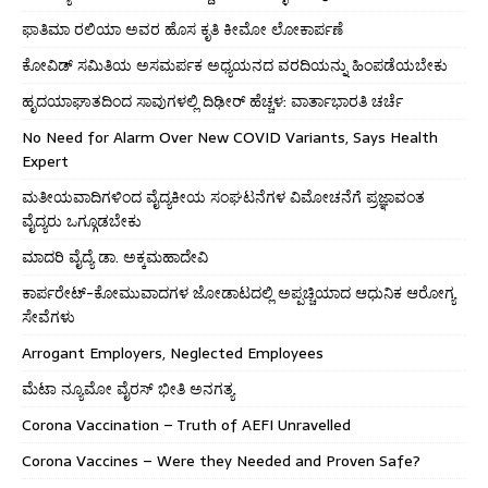
ಫಾತಿಮಾ ರಲಿಯಾ ಅವರ ಹೊಸ ಕೃತಿ ಕೀಮೋ ಲೋಕಾರ್ಪಣೆ
ಕೋವಿಡ್ ಸಮಿತಿಯ ಅಸಮರ್ಪಕ ಅಧ್ಯಯನದ ವರದಿಯನ್ನು ಹಿಂಪಡೆಯಬೇಕು
ಹೃದಯಾಘಾತದಿಂದ ಸಾವುಗಳಲ್ಲಿ ದಿಢೀರ್ ಹೆಚ್ಚಳ: ವಾರ್ತಾಭಾರತಿ ಚರ್ಚೆ
No Need for Alarm Over New COVID Variants, Says Health
Expert
ಮತೀಯವಾದಿಗಳಿಂದ ವೈದ್ಯಕೀಯ ಸಂಘಟನೆಗಳ ವಿಮೋಚನೆಗೆ ಪ್ರಜ್ಞಾವಂತ
ವೈದ್ಯರು ಒಗ್ಗೂಡಬೇಕು
ಮಾದರಿ ವೈದ್ಯೆ ಡಾ. ಅಕ್ಕಮಹಾದೇವಿ
ಕಾರ್ಪರೇಟ್-ಕೋಮುವಾದಗಳ ಜೋಡಾಟದಲ್ಲಿ ಅಪ್ಪಚ್ಚಿಯಾದ ಆಧುನಿಕ ಆರೋಗ್ಯ
ಸೇವೆಗಳು
Arrogant Employers, Neglected Employees
ಮೆಟಾ ನ್ಯೂಮೋ ವೈರಸ್ ಭೀತಿ ಅನಗತ್ಯ
Corona Vaccination – Truth of AEFI Unravelled
Corona Vaccines – Were they Needed and Proven Safe?