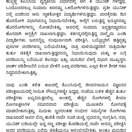
ಹುಬ್ಬಳ್ಳಿ ಕೆಎಂಸಿಯ ವೈದ್ಯಕೀಯ ವಿಭಾಗದಲ್ಲಿ ಆಗ 4 ಯುನಿಟ್ ಗಳಿದ್ದವು,
ಒಂದೊಂದರಲ್ಲೂ ಸುಮಾರು 60ರಷ್ಟು ಒಳರೋಗಿಗಳಿರುತ್ತಿದ್ದರು. ಪ್ರತೀ ಯುನಿಟ್
ನಲ್ಲಿ ಐದರಿಂದ ಆರು ಸ್ನಾತಕೋತ್ತರ ವಿದ್ಯಾರ್ಥಿಗಳಿರುತ್ತಿದ್ದರು. ವಾರಕ್ಕೆರಡು ದಿನ
ಹೊರರೋಗಿ ವಿಭಾಗವನ್ನೂ ನಿಭಾಯಿಸಬೇಕಿತ್ತು, ಅಲ್ಲಿಗೆ ಬರುತ್ತಿದ್ದ ಇನ್ನೂರರಷ್ಟು
ಹೊರರೋಗಿಗಳನ್ನು ನೋಡಬೇಕಿತ್ತು. ಅವರಲ್ಲಿ ಸುಮಾರು ಇಪ್ಪತ್ತರಷ್ಟಾದರೂ
ಹೊಸದಾಗಿ ಆಸ್ಪತ್ರೆಗೆ ದಾಖಲಾಗುತ್ತಿದ್ದರು. ಕರ್ತವ್ಯದಲ್ಲಿರುತ್ತಿದ್ದ ನಾಲ್ಕೈದು ಎಂಡಿ
ವಿದ್ಯಾರ್ಥಿಗಳು ಇವರನ್ನೆಲ್ಲ ಸಂಪೂರ್ಣವಾಗಿ ಪರೀಕ್ಷಿಸಿ, ಒಬ್ಬೊಬ್ಬರಿಗೆ ಹತ್ತಿಪ್ಪತ್ತು
ಪುಟಗಳ ವರದಿಗಳನ್ನು ಬರೆಯಬೇಕಿತ್ತು, ರಾತ್ರಿ ಪಾಳಿಯಿದ್ದವರಿಗೆ ರಾತ್ರಿಯಿಡೀ
ತುರ್ತು ಚಿಕಿತ್ಸೆಗೆ ದಾಖಲಾಗುತ್ತಿದ್ದವರನ್ನು ನಿಭಾಯಿಸುವುದು ಮತ್ತು ಆ ಬಗ್ಗೆ
ವರದಿಯನ್ನು ಬರೆಯುವ ಕೆಲಸವೂ ಇತ್ತು. ಮರುದಿನ ಬೆಳಗ್ಗೆ ವಿಭಾಗ ಮುಖ್ಯಸ್ಥರು
ವಾರ್ಡ್ ಪರಿಶೀಲನೆಗೆ ಬರುವ ವೇಳೆಗೆ ಎಲ್ಲಾ ವರದಿಗಳೂ, ಎಲ್ಲರ ಕೇಸ್ ಶೀಟ್ ಗಳೂ
ಸಿದ್ಧವಿರಬೇಕಾಗುತ್ತಿತ್ತು.
ನಾವು ಎಂಡಿ ಕಲಿತ ಕಾಲದಲ್ಲಿ ಕೆಎಂಸಿಯಲ್ಲಿ ಜೀವರಸಾಯನ ವಿಜ್ಞಾನದ
ಪರೀಕ್ಷಾಲಯದಲ್ಲಿ ಸೀಮಿತ ಸೌಲಭ್ಯಗಳಷ್ಟೇ ಇದ್ದವು, ಸಂಜೆಯ ಬಳಿಕ ಹೆಚ್ಚಿನ ತುರ್ತು
ಪರೀಕ್ಷೆಗಳು ಲಭ್ಯವಿರುತ್ತಿರಲಿಲ್ಲ. ಅಂತಲ್ಲಿ, ಹೆಚ್ಚಿನ ರೋಗಿಗಳಲ್ಲಿ ಕೇವಲ
ರೋಗಲಕ್ಷಣಗಳ ಸವಿವರವಾದ ಪರೀಕ್ಷೆಯ ಮೂಲಕವೇ ರೋಗಪತ್ತೆ
ಮಾಡಬೇಕಾಗುತ್ತಿತ್ತು; ಮಿದುಳು ಜ್ವರದಂತಹ ಗಂಭೀರ ಸಮಸ್ಯೆಗಳ ರೋಗಿಗಳು
ದಾಖಲಾದರೆ ಅವರ ಬೆನ್ನು ಹುರಿತೆ ನಾವೇ ಸೂಜಿ ಚುಚ್ಚಿ, ದ್ರವವನ್ನು ಸಂಗ್ರಹಿಸಿ, ನಮ್ಮ
ಯುನಿಟ್ ಬದಿಯಲ್ಲೇ ಇದ್ದ ಸಣ್ಣ ಪರೀಕ್ಷಾ ಕೊಠಡಿಯಲ್ಲಿ ನಾವೇ ಅದನ್ನು ಪರೀಕ್ಷಿಸಿ
ಅದರ ವರದಿಯನ್ನು ಬರೆದು ಚಿಕಿತ್ಸೆಯನ್ನೂ ಆರಂಭಿಸಬೇಕಿತ್ತು. ಅಂತೂ ಮರುದಿನ