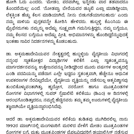
ಹೋಗಿ ಓದು ಎಂದರು. ‘ಮೇಡಂ, ಪರವಾಗಿಲ್ಲ, ಇನ್ನೆರಡು ವಾರ ತಡವಾದರೂ
ತೊಂದರೆಯಿಲ್ಲ’ ಎಂದೆ. ‘ನೋಡಪ್ಪಾ, ಬೇರೆಯವರ ಡ್ಯೂಟಿ ಎಲ್ಲಾ ಮಾಡಿದ್ದೀಯಾ,
ಲೆಕ್ಕಕ್ಕಿಂತ ಹೆಚ್ಚು ಕೆಲಸ ಮಾಡಿಯಾಗಿದೆ, ನೀನು ಬಿಡುಗಡೆಯಾಗಬಹುದು’ ಎಂದು
ನಮ್ಮ ಪಾಳಿಯ ಪುಸ್ತಕವನ್ನೇ ತೋರಿಸಿ ಹೇಳಿದರು. ಹುಬ್ಬಳ್ಳಿ ಕೆಎಂಸಿಯ ಈ
ಪ್ರೊಫೆಸರುಗಳು ನಮ್ಮನ್ನು ಅದೆಷ್ಟು ಸೂಕ್ಷ್ಮವಾಗಿ ಗಮನಿಸುತ್ತಿದ್ದರು, ನಮ್ಮ ಬಗ್ಗೆಯೂ,
ನಮ್ಮ ಕೆಲಸದ ಬಗ್ಗೆಯೂ ಅದೆಷ್ಟು ಪ್ರೀತಿ, ಅಭಿಮಾನಗಳನ್ನು ಹೊಂದಿದ್ದರೆನ್ನುವುದಕ್ಕೆ
ಇಂತಹಾ ಸಾವಿರ ನಿದರ್ಶನಗಳನ್ನು ಕೊಡಬಹುದು.
ಡಾ. ಅಕ್ಕಮಹಾದೇವಿಯವರ ನೇತೃತ್ವದಲ್ಲಿ ಹುಬ್ಬಳ್ಳಿಯ ವೈದ್ಯಕೀಯ ವಿಭಾಗದಲ್ಲಿ
ನನ್ನಂಥ ಸ್ನಾತಕೋತ್ತರ ವಿದ್ಯಾರ್ಥಿಗಳ ಕಲಿಕೆಗೆ ಎಲ್ಲಾ ಸ್ವಾತಂತ್ರ್ಯವನ್ನೂ,
ಮಾರ್ಗದರ್ಶನವನ್ನೂ, ಉತ್ತೇಜನವನ್ನೂ ನೀಡಿದ್ದರಿಂದ ಮೂರು ವರ್ಷಗಳ ಅಂತ್ಯದಲ್ಲಿ
ಎಂಡಿ ಪದವಿಯನ್ನು ಪಡೆದಾಗ ಎಲ್ಲೇ ಇದ್ದರೂ ಸ್ವತಂತ್ರವಾಗಿ, ಹೆಚ್ಚೇನೂ ಆಧುನಿಕ
ಉಪಕರಣಗಳ ನೆರವಿಲ್ಲದೆಯೇ, ವೈದ್ಯಕೀಯ ವೃತ್ತಿಯನ್ನು ನಡೆಸಬಲ್ಲ ಆತ್ಮವಿಶ್ವಾಸವು
ತುಂಬಿಕೊಳ್ಳುವಂತಾಗಿತ್ತು. ಹೃದ್ರೋಗ, ನರರೋಗ ಹಾಗೂ ಮೂತ್ರಪಿಂಡಗಳ
ರೋಗಗಳ ವಿಭಾಗಗಳಲ್ಲಿ ಸುಪರ್ ಸ್ಪೆಷಾಲಿಟಿ ಕಲಿಕೆಯು (ಡಿಎಂ) ಆ ದಿನಗಳಲ್ಲಿ
ಆರಂಭಗೊಂಡಿತ್ತಾದರೂ, ನಮ್ಮಲ್ಲಿ ಹೆಚ್ಚಿನವರು ತಮ್ಮ ತಮ್ಮ ಊರುಗಳಲ್ಲಿ ವೈದ್ಯಕೀಯ
ತಜ್ಞರಾಗಿಯೇ ವೃತ್ತಿಯನ್ನಾರಂಭಿಸಿದೆವು.
ಆದರೆ ಡಾ. ಅಕ್ಕಮಹಾದೇವಿಯವರ ಕಲಿಕೆಯ ತುಡಿತವು ಮುಗಿದಿರಲಿಲ್ಲ. ನಾನು
1992ರ ಮಾರ್ಚ್‌ನಲ್ಲಿ ಮಂಗಳೂರಿಗೆ ಮರಳಿದ ವೇಳೆಗೆ ಮೇಡಂ ಮೂತ್ರಪಿಂಡಗಳ
ರೋಗಗಳ ಬಗ್ಗೆ, ಮತ್ತು ಮೂತ್ರಪಿಂಡಗಳ ವೈಫಲ್ಯವಿದ್ದವರಿಗೆ ಡಯಾಲಿಸಿಸ್ ನಡೆಸುವ