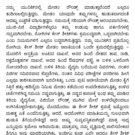
ನಮ್ಮ ಯುನಿಟ್‌ನಲ್ಲಿ ಮೇಡಂ ರೌಂಡ್ಸ್ ಮಾಡುತ್ತಾರೆಂದರೆ ಎಲ್ಲರೂ
ತುದಿಗಾಲಲ್ಲಿರುತ್ತಿದ್ದರು, ಮೇಡಂ ಯಾವುದೇ ತಪ್ಪುಗಳನ್ನು ಹುಡುಕಲಾಗದಂತೆ
ಆದಷ್ಟು ಎಚ್ಚರಿಕೆ ವಹಿಸುತ್ತಿದ್ದರು. ಸಮಯಕ್ಕೆ ಸರಿಯಾಗಿ ರೌಂಡ್ಸ್ ಆರಂಭವಾಗಬೇಕು,
ಯುಜಿ-ಪಿಜಿ ವಿದ್ಯಾರ್ಥಿಗಳೆಲ್ಲರೂ ತಮ್ಮ ಉಡುಪು ಹಾಗೂ ವರ್ತನೆಗಳಲ್ಲಿ
ಸಭ್ಯವಾಗಿರಬೇಕು, ರೋಗಿಗಳ ಕೇಸ್ ಶೀಟ್‌ಗಳು ಕ್ರಮಬದ್ಧವಾಗಿ, ಒಪ್ಪವಾಗಿರಬೇಕು
ಎಂಬ ನಿಯಮಗಳಿಗೆ ಎಲ್ಲರೂ ಬದ್ಧರಾಗಿರುತ್ತಿದ್ದರು. ನಮ್ಮ ಯುನಿಟ್‌ನ ಪ್ರತಿಯೊಬ್ಬ
ರೋಗಿಯ ಕೇಸ್ ಶೀಟ್‌ ಮೇಡಂ ಆಣತಿಯಂತೆ ಒಂದೇ ಕ್ರಮದಲ್ಲಿರುತ್ತಿದ್ದವು –
ಮೊದಲಿಗೆ ಆಸ್ಪತ್ರೆಯ ಊಟದ ದಾಖಲೆ, ಅದರ ಹಿಂದೆ ದೇಹದ ತಾಪ, ನಾಡಿ,
ರಕ್ತದೊತ್ತಡಗಳ ದಾಖಲೆ, ಅದರ ಹಿಂದೆ ಔಷಧಗಳ ಪಟ್ಟಿ, ಆ ಬಳಿಕ ಒಳರೋಗಿ
ನೋಂದಣಿಯ ದಾಖಲೆ, ಬಳಿಕ ಕಿರಿಯ ವೈದ್ಯರು ಬರೆಯುವ ವಿವರಗಳು, ನಂತರ
ಪಿಜಿಗಳ ಸವಿವರವಾದ ಟಿಪ್ಪಣಿಗಳು, ನಂತರ ವಿವಿಧ ಪರೀಕ್ಷೆಗಳ ವರದಿಗಳು ಹೀಗೆ
ಎಲ್ಲವೂ ತಾರೀಕುವಾರಾಗಿ ಇರಬೇಕಿತ್ತು. ಒಂದು ಪುಟ ಆಚೀಚೆಯಾಗಿ ಮೇಡಂ ಕೈಗೆ
ಸಿಕ್ಕರೆ ಹತ್ತು-ಹದಿನೈದು ನಿಮಿಷ ಮೇಡಂ ಕಡೆಯಿಂದ ಉಪದೇಶವಾಗುತ್ತಿತ್ತು, ಉಳಿದ
ಚರ್ಚೆಗಳಿಗಿದ್ದ ಸಮಯ ನಷ್ಟವಾಗುತ್ತಿತ್ತು. ಈ ನಷ್ಟದ ಕಾರಣಕ್ಕೆ ಇಂಥ ತಪ್ಪು ಮಾಡಿದ
ಕಿರಿಯ ವೈದ್ಯನೋ, ಪಿಜಿಯೋ ರೌಂಡ್ಸ್ ಮುಗಿದ ಮೇಲೆ ಉಳಿದೆಲ್ಲರಿಂದಲೂ
ಉಗಿಸಿಕೊಳ್ಳಬೇಕಾಗುತ್ತಿತ್ತು. ಮೊದಮೊದಲು ಈ ಕೇಸ್ ಶೀಟ್ ಕ್ರಮಕ್ಕೆ ಇಷ್ಟೊಂದು
ಮಹತ್ವ ಏಕೆ ಎಂದೆನಿಸುತ್ತಿತ್ತು. ಆದರೆ, ಅದರೊಳಗಿನ ಮಾಹಿತಿಯನ್ನು ಸುಲಭವಾಗಿ
ಹುಡುಕಿ ತೆಗೆಯಬೇಕಿದ್ದರೆ ಅದು ಅಷ್ಟು ಸುವ್ಯವಸ್ಥಿತವಾಗಿದ್ದರೆ ಮಾತ್ರ ಸಾಧ್ಯ
ಎನ್ನುವುದು ಕ್ರಮೇಣ ಅರಿವಾಯಿತು, ಮಾತ್ರವಲ್ಲ, ನಮ್ಮ ವೃತ್ತಿಯಲ್ಲಿ ಪಾಲಿಸಬೇಕಾದ
ಶಿಸ್ತಿಗೂ ಅದು ಮಾದರಿಯಾಗಿತ್ತು. ಇಂದಿಗೂ ಕೂಡ ಎಲ್ಲೇ ಆದರೂ ಕೇಸ್ ಶೀಟ್