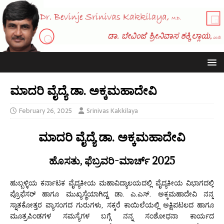
ಮಾದರಿ ವೈದ್ಯೆ ಡಾ. ಅಕ್ಕಮಹಾದೇವಿ
February 26, 2025
Srinivas Kakkilaya
ಮಾದರಿ ವೈದ್ಯೆ ಡಾ. ಅಕ್ಕಮಹಾದೇವಿ
ಹೊಸತು, ಫೆಬ್ರವರಿ-ಮಾರ್ಚ್ 2025
ಹುಬ್ಬಳ್ಳಿಯ ಕರ್ನಾಟಕ ವೈದ್ಯಕೀಯ ಮಹಾವಿದ್ಯಾಲಯದಲ್ಲಿ ವೈದ್ಯಕೀಯ ವಿಭಾಗದಲ್ಲಿ
ಪ್ರೊಫೆಸರ್ ಹಾಗೂ ಮುಖ್ಯಸ್ಥೆಯಾಗಿದ್ದ ಡಾ. ಎ.ಎಸ್. ಅಕ್ಕಮಹಾದೇವಿ ನನ್ನ
ಸ್ನಾತಕೋತ್ತರ ವ್ಯಾಸಂಗದ ಗುರುಗಳು, ಸಕ್ಕರೆ ಕಾಯಿಲೆಯಲ್ಲಿ ಅಕ್ಷಿಪಟಲದ ಹಾಗೂ
ಮೂತ್ರಪಿಂಡಗಳ ಸಮಸ್ಯೆಗಳ ಬಗ್ಗೆ ನನ್ನ ಸಂಶೋಧನಾ ಕಾರ್ಯದ