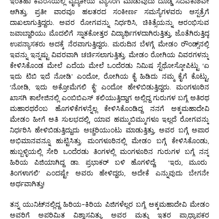
ಇಂತಹಾ ಕೆಎಂಸಿಯಲ್ಲಿ ವೈದ್ಯಕೀಯ ವ್ಯಾಸಂಗ ಮಾಡುವುದು ದೊಡ್ಡ ಸದವಕಾಶವೇ
ಆಗಿತ್ತು. ಪ್ರತೀ ವಾರವೂ ಹಲತರದ ಸಂಕೀರ್ಣ ಸಮಸ್ಯೆಗಳವರು ಆಸ್ಪತ್ರೆಗೆ
ದಾಖಲಾಗುತ್ತಿದ್ದರು. ಅವರ ರೋಗವನ್ನು ನಿರ್ಧರಿಸಿ, ಚಿಕಿತ್ಸೆಯನ್ನು ಆರಂಭಿಸುವ
ಜವಾಬ್ದಾರಿಯು ಮೊದಲಿಗೆ ಸ್ನಾತಕೋತ್ತರ ವಿದ್ಯಾರ್ಥಿಗಳದಾಗಿರುತ್ತಿತ್ತು, ಜೊತೆಗಿರುತ್ತಿದ್ದ
ಉಪನ್ಯಾಸಕರು ಅದಕ್ಕೆ ನೆರವಾಗುತ್ತಿದ್ದರು. ಮರುದಿನ ಬೆಳಗ್ಗೆ ಮೇಡಂ ರೌಂಡ್ಸ್‌ನಲ್ಲಿ
ಇವನ್ನು ಇನ್ನಷ್ಟು ವಿವರವಾಗಿ ಚರ್ಚಿಸಲಾಗುತ್ತಿತ್ತು. ಮೇಡಂ ರೋಗಿಯ ವಿವರಗಳನ್ನು
ಕೇಳಿಸಿಕೊಂಡ ಮೇಲೆ ಎದೆಯ ಮೇಲೆ ಒಂದೆರಡು ನಿಮಿಷ ಸ್ಟೆಥೋಸ್ಕೋಪಿಟ್ಟು ‘ಏ
ಇದು ಟಿಬಿ ಇದೆ ನೋಡಿ’ ಎಂದೋ, ರೋಗಿಯ ಕೈ ಹಿಡಿದು ನಮ್ಮ ಕೈಗೆ ಕೊಟ್ಟು,
‘ನೋಡಿ, ಇದು ಅಕ್ರೋಮೆಗಲಿ ಕೈ’ ಎಂದೋ ಹೇಳಿಬಿಡುತ್ತಿದ್ದರು. ಮಂಗಳೂರಿನ
ಖಾಸಗಿ ಕಾಲೇಜಿನಲ್ಲಿ ಎಂಬಿಬಿಎಸ್ ಕಲಿಯುತ್ತಿದ್ದಾಗ ಅಲ್ಲಿದ್ದ ಗುರುಗಳ ಬಗ್ಗೆ ಅತಿರಥ
ಮಹಾರಥರೆಂಬ ಹೊಗಳಿಕೆಗಳನ್ನೆಲ್ಲ ಕೇಳಿಸಿಕೊಂಡಿದ್ದ ನನಗೆ ಅಕ್ಕಮಹಾದೇವಿ
ಮೇಡಂ ಹೀಗೆ ಅತಿ ಸುಲಭದಲ್ಲಿ, ಯಾವ ಹಮ್ಮುಬಿಮ್ಮುಗಳೂ ಇಲ್ಲದೆ ರೋಗವನ್ನು
ನಿರ್ಧರಿಸಿ ಹೇಳಿಬಿಡುತ್ತಿದ್ದುದು ಅಚ್ಚರಿಯುಂಟು ಮಾಡುತ್ತಿತ್ತು, ಅವರ ಬಗ್ಗೆ ಅಪಾರ
ಅಭಿಮಾನವನ್ನೂ ಹುಟ್ಟಿಸಿತ್ತು. ಮಂಗಳೂರಿನಲ್ಲಿ ಮೇಡಂ ಬಗ್ಗೆ ಕೇಳಿಸಿಕೊಂಡು,
ಹುಬ್ಬಳ್ಳಿಯಲ್ಲಿ ಸೇರಿ ಒಂದೆರಡು ತಿಂಗಳಲ್ಲಿ ಮಂಗಳೂರಿನ ಗುರುಗಳ ಬಗ್ಗೆ ನನ್ನ
ಹಿರಿಯ ಪಿಜಿಯಾಗಿದ್ದ ಡಾ. ಪ್ರಭಾಕರ್ ಬಳಿ ಹೊಗಳಿದ್ದೆ; ‘ಇರು, ಮೂರು
ತಿಂಗಳಾಗಲಿ’ ಎಂದಷ್ಟೇ ಅವರು ಹೇಳಿದ್ದರು, ಅದೇಕೆ ಎನ್ನುವುದು ಬೇಗನೇ
ಅರ್ಥವಾಗಿತ್ತು!
ತನ್ನ ಯುನಿಟ್‌ನಲ್ಲಿದ್ದ ಹಿರಿಯ-ಕಿರಿಯ ಪಿಜಿಗಳೆಲ್ಲರ ಬಗ್ಗೆ ಅಕ್ಕಮಹಾದೇವಿ ಮೇಡಂ
ಅವರಿಗೆ ಅಪರಿಮಿತ ವಿಶ್ವಾಸವಿತ್ತು, ಅವರ ಮತ್ತು ಇತರ ಪ್ರಾಧ್ಯಾಪಕರ