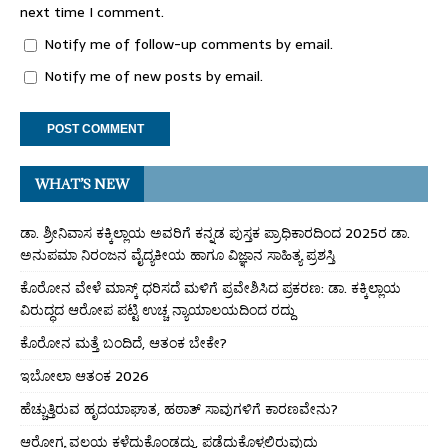
next time I comment.
Notify me of follow-up comments by email.
Notify me of new posts by email.
WHAT’S NEW
ಡಾ. ಶ್ರೀನಿವಾಸ ಕಕ್ಕಿಲ್ಲಾಯ ಅವರಿಗೆ ಕನ್ನಡ ಪುಸ್ತಕ ಪ್ರಾಧಿಕಾರದಿಂದ 2025ರ ಡಾ.
ಅನುಪಮಾ ನಿರಂಜನ ವೈದ್ಯಕೀಯ ಹಾಗೂ ವಿಜ್ಞಾನ ಸಾಹಿತ್ಯ ಪ್ರಶಸ್ತಿ
ಕೊರೋನ ವೇಳೆ ಮಾಸ್ಕ್ ಧರಿಸದೆ ಮಳಿಗೆ ಪ್ರವೇಶಿಸಿದ ಪ್ರಕರಣ: ಡಾ. ಕಕ್ಕಿಲ್ಲಾಯ
ವಿರುದ್ಧದ ಆರೋಪ ಪಟ್ಟಿ ಉಚ್ಚ ನ್ಯಾಯಾಲಯದಿಂದ ರದ್ದು
ಕೊರೋನ ಮತ್ತೆ ಬಂದಿದೆ, ಆತಂಕ ಬೇಕೇ?
ಇಬೋಲಾ ಆತಂಕ 2026
ಹೆಚ್ಚುತ್ತಿರುವ ಹೃದಯಾಘಾತ, ಹಠಾತ್ ಸಾವುಗಳಿಗೆ ಕಾರಣವೇನು?
ಆರೋಗ್ಯ ವಲಯ ಕಳೆದುಕೊಂಡದ್ದು, ಪಡೆದುಕೊಳ್ಳಲಿರುವುದು