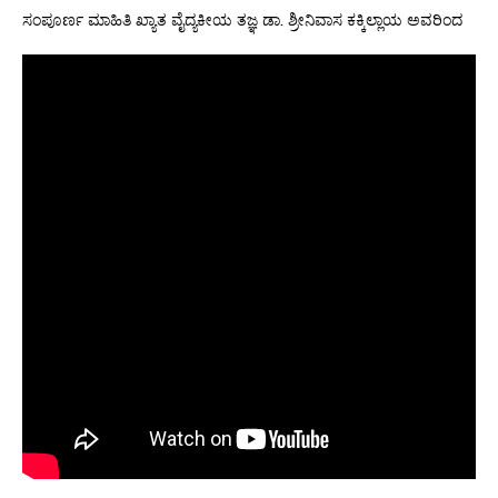
ಸಂಪೂರ್ಣ ಮಾಹಿತಿ ಖ್ಯಾತ ವೈದ್ಯಕೀಯ ತಜ್ಞ ಡಾ. ಶ್ರೀನಿವಾಸ ಕಕ್ಕಿಲ್ಲಾಯ ಅವರಿಂದ