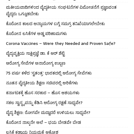
ಮತೀಯವಾದಿಗಳಿಂದ ವೈದ್ಯಕೀಯ ಸಂಘಟನೆಗಳ ವಿಮೋಚನೆಗೆ ಪ್ರಜ್ಞಾವಂತ
ವೈದ್ಯರು ಒಗ್ಗೂಡಬೇಕು
ಕೊರೋನ ಕಾಲದ ಅನ್ಯಾಯಗಳ ಬಗ್ಗೆ ಸಮಗ್ರ ತನಿಖೆಯಾಗಲೇಬೇಕು
ಕೊರೋನ ಲಸಿಕೆಗಳ ಅಡ್ಡ ಪರಿಣಾಮಗಳು
Corona Vaccines – Were they Needed and Proven Safe?
ವೈದ್ಯವೃತ್ತಿಯ ಸಾಕ್ಷಿಪ್ರಜ್ಞೆ ಡಾ. ಕೆ ಆರ್ ಶೆಟ್ಟಿ
ಆರೋಗ್ಯ ಸೇವೆಗಳ ಅನಾರೋಗ್ಯ ಉಲ್ಬಣ
75 ವರ್ಷ ಕಳೆದ ‘ಸ್ವತಂತ್ರ’ ಭಾರತದಲ್ಲಿ ಆರೋಗ್ಯ ಸೇವೆಗಳು
ನೂತನ ವೈದ್ಯಕೀಯ ಶಿಕ್ಷಣ ಸಚಿವರಲ್ಲಿ ಅರಿಕೆಗಳು
ಕರ್ನಾಟಕಕ್ಕೆ ಹೊಸ ಸರಕಾರ – ಹೊಸ ಆಶಯಗಳು
ಸಕಲ ಸ್ವಾಸ್ಥ್ಯವನ್ನು ಕೆಡಿಸಿ ಆರೋಗ್ಯ ರಕ್ಷಣೆ ಸಾಧ್ಯವೇ?
ವೈದ್ಯ ಶಿಕ್ಷಣ: ರೋಗವೇ ಮದ್ದಾದರೆ ಉಳಿಯಲು ಸಾಧ್ಯವೇ?
ಕೊರೋನ ನಾಲ್ಕನೇ ಅಲೆ – ಭಯ ಬೇಡವೇ ಬೇಡ
ಲಸಿಕೆ ಕಡ್ಡಾಯ ನಿಯಮಕ್ಕೆ ಆಕ್ರೋಶ