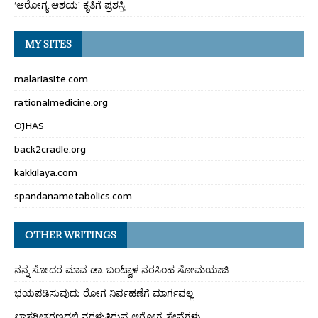
‘ಆರೋಗ್ಯ ಆಶಯ’ ಕೃತಿಗೆ ಪ್ರಶಸ್ತಿ
MY SITES
malariasite.com
rationalmedicine.org
OJHAS
back2cradle.org
kakkilaya.com
spandanametabolics.com
OTHER WRITINGS
ನನ್ನ ಸೋದರ ಮಾವ ಡಾ. ಬಂಟ್ವಾಳ ನರಸಿಂಹ ಸೋಮಯಾಜಿ
ಭಯಪಡಿಸುವುದು ರೋಗ ನಿರ್ವಹಣೆಗೆ ಮಾರ್ಗವಲ್ಲ
ಖಾಸಗೀಕರಣದಲ್ಲಿ ನರಳುತ್ತಿರುವ ಆರೋಗ್ಯ ಸೇವೆಗಳು