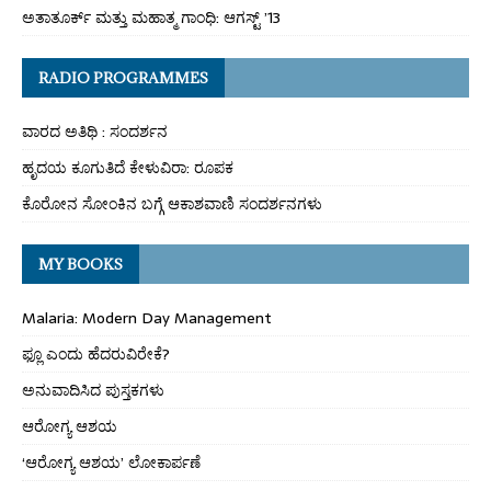
ಅತಾತೂರ್ಕ್ ಮತ್ತು ಮಹಾತ್ಮ ಗಾಂಧಿ: ಆಗಸ್ಟ್ ’13
RADIO PROGRAMMES
ವಾರದ ಅತಿಥಿ : ಸಂದರ್ಶನ
ಹೃದಯ ಕೂಗುತಿದೆ ಕೇಳುವಿರಾ: ರೂಪಕ
ಕೊರೋನ ಸೋಂಕಿನ ಬಗ್ಗೆ ಆಕಾಶವಾಣಿ ಸಂದರ್ಶನಗಳು
MY BOOKS
Malaria: Modern Day Management
ಫ್ಲೂ ಎಂದು ಹೆದರುವಿರೇಕೆ?
ಅನುವಾದಿಸಿದ ಪುಸ್ತಕಗಳು
ಆರೋಗ್ಯ ಆಶಯ
‘ಆರೋಗ್ಯ ಆಶಯ’ ಲೋಕಾರ್ಪಣೆ