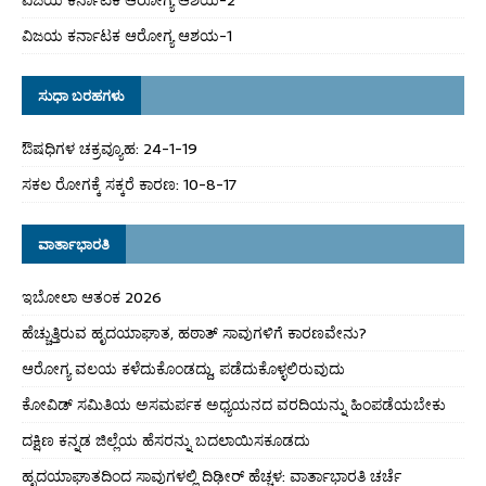
ವಿಜಯ ಕರ್ನಾಟಕ ಆರೋಗ್ಯ ಆಶಯ-1
ಸುಧಾ ಬರಹಗಳು
ಔಷಧಿಗಳ ಚಕ್ರವ್ಯೂಹ: 24-1-19
ಸಕಲ ರೋಗಕ್ಕೆ ಸಕ್ಕರೆ ಕಾರಣ: 10-8-17
ವಾರ್ತಾಭಾರತಿ
ಇಬೋಲಾ ಆತಂಕ 2026
ಹೆಚ್ಚುತ್ತಿರುವ ಹೃದಯಾಘಾತ, ಹಠಾತ್ ಸಾವುಗಳಿಗೆ ಕಾರಣವೇನು?
ಆರೋಗ್ಯ ವಲಯ ಕಳೆದುಕೊಂಡದ್ದು, ಪಡೆದುಕೊಳ್ಳಲಿರುವುದು
ಕೋವಿಡ್ ಸಮಿತಿಯ ಅಸಮರ್ಪಕ ಅಧ್ಯಯನದ ವರದಿಯನ್ನು ಹಿಂಪಡೆಯಬೇಕು
ದಕ್ಷಿಣ ಕನ್ನಡ ಜಿಲ್ಲೆಯ ಹೆಸರನ್ನು ಬದಲಾಯಿಸಕೂಡದು
ಹೃದಯಾಘಾತದಿಂದ ಸಾವುಗಳಲ್ಲಿ ದಿಢೀರ್ ಹೆಚ್ಚಳ: ವಾರ್ತಾಭಾರತಿ ಚರ್ಚೆ