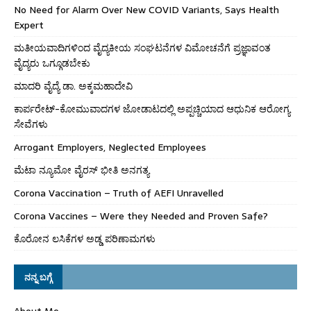
No Need for Alarm Over New COVID Variants, Says Health
Expert
ಮತೀಯವಾದಿಗಳಿಂದ ವೈದ್ಯಕೀಯ ಸಂಘಟನೆಗಳ ವಿಮೋಚನೆಗೆ ಪ್ರಜ್ಞಾವಂತ
ವೈದ್ಯರು ಒಗ್ಗೂಡಬೇಕು
ಮಾದರಿ ವೈದ್ಯೆ ಡಾ. ಅಕ್ಕಮಹಾದೇವಿ
ಕಾರ್ಪರೇಟ್-ಕೋಮುವಾದಗಳ ಜೋಡಾಟದಲ್ಲಿ ಅಪ್ಪಚ್ಚಿಯಾದ ಆಧುನಿಕ ಆರೋಗ್ಯ
ಸೇವೆಗಳು
Arrogant Employers, Neglected Employees
ಮೆಟಾ ನ್ಯೂಮೋ ವೈರಸ್ ಭೀತಿ ಅನಗತ್ಯ
Corona Vaccination – Truth of AEFI Unravelled
Corona Vaccines – Were they Needed and Proven Safe?
ಕೊರೋನ ಲಸಿಕೆಗಳ ಅಡ್ಡ ಪರಿಣಾಮಗಳು
ನನ್ನ ಬಗ್ಗೆ
About Me