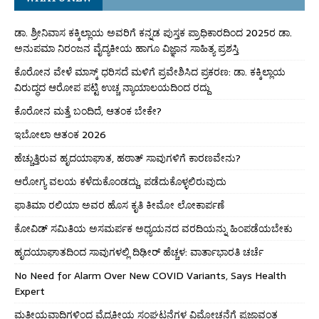
ಡಾ. ಶ್ರೀನಿವಾಸ ಕಕ್ಕಿಲ್ಲಾಯ ಅವರಿಗೆ ಕನ್ನಡ ಪುಸ್ತಕ ಪ್ರಾಧಿಕಾರದಿಂದ 2025ರ ಡಾ.
ಅನುಪಮಾ ನಿರಂಜನ ವೈದ್ಯಕೀಯ ಹಾಗೂ ವಿಜ್ಞಾನ ಸಾಹಿತ್ಯ ಪ್ರಶಸ್ತಿ
ಕೊರೋನ ವೇಳೆ ಮಾಸ್ಕ್ ಧರಿಸದೆ ಮಳಿಗೆ ಪ್ರವೇಶಿಸಿದ ಪ್ರಕರಣ: ಡಾ. ಕಕ್ಕಿಲ್ಲಾಯ
ವಿರುದ್ಧದ ಆರೋಪ ಪಟ್ಟಿ ಉಚ್ಚ ನ್ಯಾಯಾಲಯದಿಂದ ರದ್ದು
ಕೊರೋನ ಮತ್ತೆ ಬಂದಿದೆ, ಆತಂಕ ಬೇಕೇ?
ಇಬೋಲಾ ಆತಂಕ 2026
ಹೆಚ್ಚುತ್ತಿರುವ ಹೃದಯಾಘಾತ, ಹಠಾತ್ ಸಾವುಗಳಿಗೆ ಕಾರಣವೇನು?
ಆರೋಗ್ಯ ವಲಯ ಕಳೆದುಕೊಂಡದ್ದು, ಪಡೆದುಕೊಳ್ಳಲಿರುವುದು
ಫಾತಿಮಾ ರಲಿಯಾ ಅವರ ಹೊಸ ಕೃತಿ ಕೀಮೋ ಲೋಕಾರ್ಪಣೆ
ಕೋವಿಡ್ ಸಮಿತಿಯ ಅಸಮರ್ಪಕ ಅಧ್ಯಯನದ ವರದಿಯನ್ನು ಹಿಂಪಡೆಯಬೇಕು
ಹೃದಯಾಘಾತದಿಂದ ಸಾವುಗಳಲ್ಲಿ ದಿಢೀರ್ ಹೆಚ್ಚಳ: ವಾರ್ತಾಭಾರತಿ ಚರ್ಚೆ
No Need for Alarm Over New COVID Variants, Says Health
Expert
ಮತೀಯವಾದಿಗಳಿಂದ ವೈದ್ಯಕೀಯ ಸಂಘಟನೆಗಳ ವಿಮೋಚನೆಗೆ ಪ್ರಜ್ಞಾವಂತ