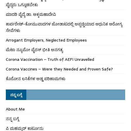
ವೈದ್ಯರು ಒಗ್ಗೂಡಬೇಕು
ಮಾದರಿ ವೈದ್ಯೆ ಡಾ. ಅಕ್ಕಮಹಾದೇವಿ
ಕಾರ್ಪರೇಟ್-ಕೋಮುವಾದಗಳ ಜೋಡಾಟದಲ್ಲಿ ಅಪ್ಪಚ್ಚಿಯಾದ ಆಧುನಿಕ ಆರೋಗ್ಯ
ಸೇವೆಗಳು
Arrogant Employers, Neglected Employees
ಮೆಟಾ ನ್ಯೂಮೋ ವೈರಸ್ ಭೀತಿ ಅನಗತ್ಯ
Corona Vaccination – Truth of AEFI Unravelled
Corona Vaccines – Were they Needed and Proven Safe?
ಕೊರೋನ ಲಸಿಕೆಗಳ ಅಡ್ಡ ಪರಿಣಾಮಗಳು
ನನ್ನ ಬಗ್ಗೆ
About Me
ನನ್ನ ಬಗ್ಗೆ
ಪಿ ಮಹಮ್ಮದ್ ಕಾರ್ಟೂನು