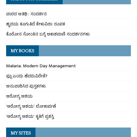
ವಾರದ ಅತಿಥಿ : ಸಂದರ್ಶನ
ಹೃದಯ ಕೂಗುತಿದೆ ಕೇಳುವಿರಾ: ರೂಪಕ
ಕೊರೋನ ಸೋಂಕಿನ ಬಗ್ಗೆ ಆಕಾಶವಾಣಿ ಸಂದರ್ಶನಗಳು
MY BOOKS
Malaria: Modern Day Management
ಫ್ಲೂ ಎಂದು ಹೆದರುವಿರೇಕೆ?
ಅನುವಾದಿಸಿದ ಪುಸ್ತಕಗಳು
ಆರೋಗ್ಯ ಆಶಯ
‘ಆರೋಗ್ಯ ಆಶಯ’ ಲೋಕಾರ್ಪಣೆ
‘ಆರೋಗ್ಯ ಆಶಯ’ ಕೃತಿಗೆ ಪ್ರಶಸ್ತಿ
MY SITES