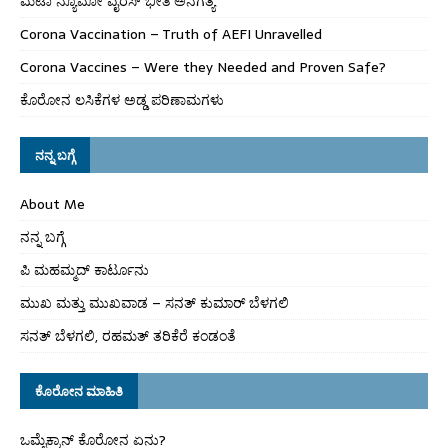
ಮೆಟಾ ನ್ಯೂಮೋ ವೈರಸ್ ಭೀತಿ ಅನಗತ್ಯ
Corona Vaccination – Truth of AEFI Unravelled
Corona Vaccines – Were they Needed and Proven Safe?
ಕೊರೋನ ಲಸಿಕೆಗಳ ಅಡ್ಡ ಪರಿಣಾಮಗಳು
ನನ್ನ ಬಗ್ಗೆ
About Me
ನನ್ನ ಬಗ್ಗೆ
ಪಿ ಮಹಮ್ಮದ್ ಕಾರ್ಟೂನು
ಮುಖ ಮತ್ತು ಮುಖವಾಡ – ಸನತ್ ಕುಮಾರ್ ಬೆಳಗಲಿ
ಸನತ್ ಬೆಳಗಲಿ, ರಹಮತ್ ತರಿಕೆರೆ ಕಂಡಂತೆ
ಕೊರೋನ ಮಾಹಿತಿ
ಒಮೈಕ್ರಾನ್ ಕೊರೋನ ಏನು?