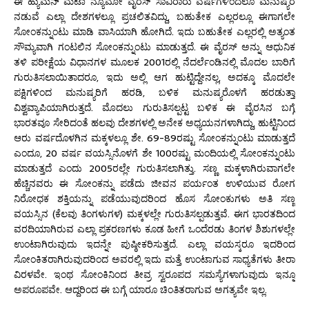
ಈ ಹ್ಯುಮನ್ ಮೆಟಾ ನ್ಯೂಮೋ ವೈರಸ್ ಸಾವಿರಾರು ವರ್ಷಗಳಿಂದಲೂ ಮನುಷ್ಯರ
ನಡುವೆ ಎಲ್ಲಾ ದೇಶಗಳಲ್ಲೂ ಪ್ರಚಲಿತವಿದ್ದು, ಬಹುತೇಕ ಎಲ್ಲರಲ್ಲೂ ಈಗಾಗಲೇ
ಸೋಂಕನ್ನುಂಟು ಮಾಡಿ ವಾಸಿಯಾಗಿ ಹೋಗಿದೆ. ಇದು ಬಹುತೇಕ ಎಲ್ಲರಲ್ಲಿ ಅತ್ಯಂತ
ಸೌಮ್ಯವಾಗಿ ಗಂಟಲಿನ ಸೋಂಕನ್ನುಂಟು ಮಾಡುತ್ತದೆ. ಈ ವೈರಸ್ ಅನ್ನು ಆಧುನಿಕ
ತಳಿ ಪರೀಕ್ಷೆಯ ವಿಧಾನಗಳ ಮೂಲಕ 2001ರಲ್ಲಿ ನೆದರ್ಲೆಂಡಿನಲ್ಲಿ ಮೊದಲ ಬಾರಿಗೆ
ಗುರುತಿಸಲಾಯಿತಾದರೂ, ಇದು ಅಲ್ಲಿ ಆಗ ಹುಟ್ಟಿದ್ದೇನಲ್ಲ, ಅದಕ್ಕೂ ಮೊದಲೇ
ಪಕ್ಷಿಗಳಿಂದ ಮನುಷ್ಯರಿಗೆ ಹರಡಿ, ಬಳಿಕ ಮನುಷ್ಯರೊಳಗೆ ಹರಡುತ್ತಾ
ವಿಶ್ವವ್ಯಾಪಿಯಾಗಿರುತ್ತದೆ. ಮೊದಲು ಗುರುತಿಸಲ್ಪಟ್ಟ ಬಳಿಕ ಈ ವೈರಸಿನ ಬಗ್ಗೆ
ಭಾರತವೂ ಸೇರಿದಂತೆ ಹಲವು ದೇಶಗಳಲ್ಲಿ ಅನೇಕ ಅಧ್ಯಯನಗಳಾಗಿದ್ದು, ಹುಟ್ಟಿನಿಂದ
ಆರು ವರ್ಷದೊಳಗಿನ ಮಕ್ಕಳಲ್ಲೂ ಶೇ. 69-89ರಷ್ಟು ಸೋಂಕನ್ನುಂಟು ಮಾಡುತ್ತದೆ
ಎಂದೂ, 20 ವರ್ಷ ವಯಸ್ಸಿನೊಳಗೆ ಶೇ 100ರಷ್ಟು ಮಂದಿಯಲ್ಲಿ ಸೋಂಕನ್ನುಂಟು
ಮಾಡುತ್ತದೆ ಎಂದು 2005ರಲ್ಲೇ ಗುರುತಿಸಲಾಗಿತ್ತು. ಸಣ್ಣ ಮಕ್ಕಳಾಗಿರುವಾಗಲೇ
ಹೆಚ್ಚಿನವರು ಈ ಸೋಂಕನ್ನು ಪಡೆದು ಜೀವನ ಪರ್ಯಂತ ಉಳಿಯುವ ರೋಗ
ನಿರೋಧಕ ಶಕ್ತಿಯನ್ನು ಪಡೆಯುವುದರಿಂದ ಹೊಸ ಸೋಂಕುಗಳು ಅತಿ ಸಣ್ಣ
ವಯಸ್ಸಿನ (ಕೆಲವು ತಿಂಗಳುಗಳ) ಮಕ್ಕಳಲ್ಲೇ ಗುರುತಿಸಲ್ಪಡುತ್ತವೆ. ಈಗ ಭಾರತದಿಂದ
ವರದಿಯಾಗಿರುವ ಎಲ್ಲಾ ಪ್ರಕರಣಗಳು ಕೂಡ ಹೀಗೆ ಒಂದೆರಡು ತಿಂಗಳ ಶಿಶುಗಳಲ್ಲೇ
ಉಂಟಾಗಿರುವುದು ಇದನ್ನೇ ಪುಷ್ಠೀಕರಿಸುತ್ತದೆ. ಎಲ್ಲಾ ವಯಸ್ಕರೂ ಇದರಿಂದ
ಸೋಂಕಿತರಾಗಿರುವುದರಿಂದ ಅವರಲ್ಲಿ ಇದು ಮತ್ತೆ ಉಂಟಾಗುವ ಸಾಧ್ಯತೆಗಳು ತೀರಾ
ವಿರಳವೇ. ಇಂಥ ಸೋಂಕಿನಿಂದ ತೀವ್ರ ಸ್ವರೂಪದ ಸಮಸ್ಯೆಗಳಾಗುವುದು ಇನ್ನೂ
ಅಪರೂಪವೇ. ಆದ್ದರಿಂದ ಈ ಬಗ್ಗೆ ಯಾರೂ ಚಿಂತಿತರಾಗುವ ಅಗತ್ಯವೇ ಇಲ್ಲ.