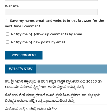
Website
Save my name, email, and website in this browser for the
next time I comment.
Notify me of follow-up comments by email.
Notify me of new posts by email.
WHAT’S NEW
ಡಾ. ಶ್ರೀನಿವಾಸ ಕಕ್ಕಿಲ್ಲಾಯ ಅವರಿಗೆ ಕನ್ನಡ ಪುಸ್ತಕ ಪ್ರಾಧಿಕಾರದಿಂದ 2025ರ ಡಾ.
ಅನುಪಮಾ ನಿರಂಜನ ವೈದ್ಯಕೀಯ ಹಾಗೂ ವಿಜ್ಞಾನ ಸಾಹಿತ್ಯ ಪ್ರಶಸ್ತಿ
ಕೊರೋನ ವೇಳೆ ಮಾಸ್ಕ್ ಧರಿಸದೆ ಮಳಿಗೆ ಪ್ರವೇಶಿಸಿದ ಪ್ರಕರಣ: ಡಾ. ಕಕ್ಕಿಲ್ಲಾಯ
ವಿರುದ್ಧದ ಆರೋಪ ಪಟ್ಟಿ ಉಚ್ಚ ನ್ಯಾಯಾಲಯದಿಂದ ರದ್ದು
ಕೊರೋನ ಮತ್ತೆ ಬಂದಿದೆ, ಆತಂಕ ಬೇಕೇ?