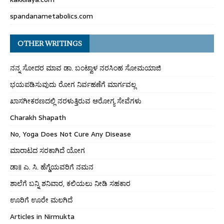
spandanametabolics.com
OTHER WRITINGS
ನನ್ನ ಸೋದರ ಮಾವ ಡಾ. ಬಂಟ್ವಾಳ ನರಸಿಂಹ ಸೋಮಯಾಜಿ
ಭಯಪಡಿಸುವುದು ರೋಗ ನಿರ್ವಹಣೆಗೆ ಮಾರ್ಗವಲ್ಲ
ಖಾಸಗೀಕರಣದಲ್ಲಿ ನರಳುತ್ತಿರುವ ಆರೋಗ್ಯ ಸೇವೆಗಳು
Charakh Shapath
No, Yoga Does Not Cure Any Disease
ಮಾರಾಟದ ಸರಕಾಗಿದೆ ಯೋಗ
ಡಾ॥ ಎ. ಸಿ. ಹೆಗ್ಡೆಯವರಿಗೆ ನಮನ
ಶಾಲೆಗೆ ಬನ್ನಿ ಶನಿವಾರ, ಕಲಿಯಲು ನೀಡಿ ಸಹಕಾರ
ಊರಿಗೆ ಊರೇ ಮಲಗಿದೆ
Articles in Nirmukta