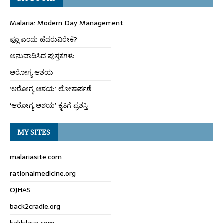
Malaria: Modern Day Management
ಫ್ಲೂ ಎಂದು ಹೆದರುವಿರೇಕೆ?
ಅನುವಾದಿಸಿದ ಪುಸ್ತಕಗಳು
ಆರೋಗ್ಯ ಆಶಯ
‘ಆರೋಗ್ಯ ಆಶಯ’ ಲೋಕಾರ್ಪಣೆ
‘ಆರೋಗ್ಯ ಆಶಯ’ ಕೃತಿಗೆ ಪ್ರಶಸ್ತಿ
MY SITES
malariasite.com
rationalmedicine.org
OJHAS
back2cradle.org
kakkilaya.com