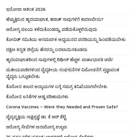
ಇಬೋಲಾ ಆತಂಕ 2026
ಹೆಚ್ಚುತ್ತಿರುವ ಹೃದಯಾಘಾತ, ಹಠಾತ್ ಸಾವುಗಳಿಗೆ ಕಾರಣವೇನು?
ಆರೋಗ್ಯ ವಲಯ ಕಳೆದುಕೊಂಡದ್ದು, ಪಡೆದುಕೊಳ್ಳಲಿರುವುದು
ಕೋವಿಡ್ ಸಮಿತಿಯ ಅಸಮರ್ಪಕ ಅಧ್ಯಯನದ ವರದಿಯನ್ನು ಹಿಂಪಡೆಯಬೇಕು
ದಕ್ಷಿಣ ಕನ್ನಡ ಜಿಲ್ಲೆಯ ಹೆಸರನ್ನು ಬದಲಾಯಿಸಕೂಡದು
ಹೃದಯಾಘಾತದಿಂದ ಸಾವುಗಳಲ್ಲಿ ದಿಢೀರ್ ಹೆಚ್ಚಳ: ವಾರ್ತಾಭಾರತಿ ಚರ್ಚೆ
ಮತೀಯವಾದಿಗಳಿಂದ ವೈದ್ಯಕೀಯ ಸಂಘಟನೆಗಳ ವಿಮೋಚನೆಗೆ ಪ್ರಜ್ಞಾವಂತ
ವೈದ್ಯರು ಒಗ್ಗೂಡಬೇಕು
ಕೊರೋನ ಕಾಲದ ಅನ್ಯಾಯಗಳ ಬಗ್ಗೆ ಸಮಗ್ರ ತನಿಖೆಯಾಗಲೇಬೇಕು
ಕೊರೋನ ಲಸಿಕೆಗಳ ಅಡ್ಡ ಪರಿಣಾಮಗಳು
Corona Vaccines – Were they Needed and Proven Safe?
ವೈದ್ಯವೃತ್ತಿಯ ಸಾಕ್ಷಿಪ್ರಜ್ಞೆ ಡಾ. ಕೆ ಆರ್ ಶೆಟ್ಟಿ
ಆರೋಗ್ಯ ಸೇವೆಗಳ ಅನಾರೋಗ್ಯ ಉಲ್ಬಣ
75 ವರ್ಷ ಕಳೆದ ‘ಸ್ವತಂತ್ರ’ ಭಾರತದಲ್ಲಿ ಆರೋಗ್ಯ ಸೇವೆಗಳು