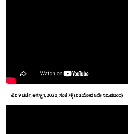
ಟಿವಿ 9 ಚರ್ಚೆ, ಆಗಸ್ಟ್ 1, 2020, ಸಂಜೆ 7ಕ್ಕೆ (ವಿಡಿಯೋದ 8ನೇ ನಿಮಿಷದಿಂದ)