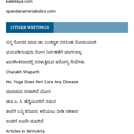
kakkilaya.com
spandanametabolics.com
OTHER WRITINGS
ನನ್ನ ಸೋದರ ಮಾವ ಡಾ. ಬಂಟ್ವಾಳ ನರಸಿಂಹ ಸೋಮಯಾಜಿ
ಭಯಪಡಿಸುವುದು ರೋಗ ನಿರ್ವಹಣೆಗೆ ಮಾರ್ಗವಲ್ಲ
ಖಾಸಗೀಕರಣದಲ್ಲಿ ನರಳುತ್ತಿರುವ ಆರೋಗ್ಯ ಸೇವೆಗಳು
Charakh Shapath
No, Yoga Does Not Cure Any Disease
ಮಾರಾಟದ ಸರಕಾಗಿದೆ ಯೋಗ
ಡಾ॥ ಎ. ಸಿ. ಹೆಗ್ಡೆಯವರಿಗೆ ನಮನ
ಶಾಲೆಗೆ ಬನ್ನಿ ಶನಿವಾರ, ಕಲಿಯಲು ನೀಡಿ ಸಹಕಾರ
ಊರಿಗೆ ಊರೇ ಮಲಗಿದೆ
Articles in Nirmukta