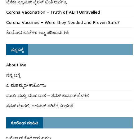
ಮೆಟಾ ನ್ಯೂಮೋ ವೈರಸ್ ಭೀತಿ ಅನಗತ್ಯ
Corona Vaccination – Truth of AEFI Unravelled
Corona Vaccines – Were they Needed and Proven Safe?
ಕೊರೋನ ಲಸಿಕೆಗಳ ಅಡ್ಡ ಪರಿಣಾಮಗಳು
ನನ್ನ ಬಗ್ಗೆ
About Me
ನನ್ನ ಬಗ್ಗೆ
ಪಿ ಮಹಮ್ಮದ್ ಕಾರ್ಟೂನು
ಮುಖ ಮತ್ತು ಮುಖವಾಡ – ಸನತ್ ಕುಮಾರ್ ಬೆಳಗಲಿ
ಸನತ್ ಬೆಳಗಲಿ, ರಹಮತ್ ತರಿಕೆರೆ ಕಂಡಂತೆ
ಕೊರೋನ ಮಾಹಿತಿ
ಒಮೈಕ್ರಾನ್ ಕೊರೋನ ಏನು?