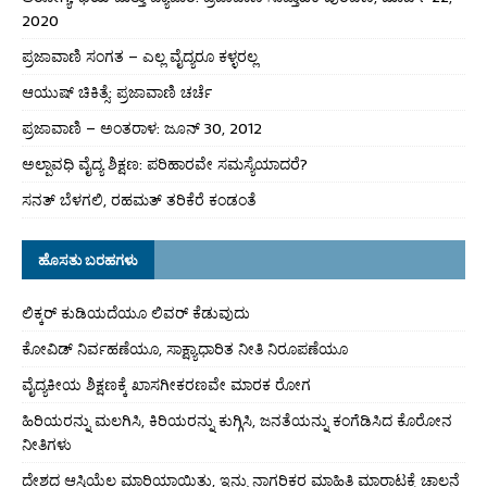
2020
ಪ್ರಜಾವಾಣಿ ಸಂಗತ – ಎಲ್ಲ ವೈದ್ಯರೂ ಕಳ್ಳರಲ್ಲ
ಆಯುಷ್ ಚಿಕಿತ್ಸೆ: ಪ್ರಜಾವಾಣಿ ಚರ್ಚೆ
ಪ್ರಜಾವಾಣಿ – ಅಂತರಾಳ: ಜೂನ್ 30, 2012
ಅಲ್ಪಾವಧಿ ವೈದ್ಯ ಶಿಕ್ಷಣ: ಪರಿಹಾರವೇ ಸಮಸ್ಯೆಯಾದರೆ?
ಸನತ್ ಬೆಳಗಲಿ, ರಹಮತ್ ತರಿಕೆರೆ ಕಂಡಂತೆ
ಹೊಸತು ಬರಹಗಳು
ಲಿಕ್ಕರ್ ಕುಡಿಯದೆಯೂ ಲಿವರ್ ಕೆಡುವುದು
ಕೋವಿಡ್ ನಿರ್ವಹಣೆಯೂ, ಸಾಕ್ಷ್ಯಾಧಾರಿತ ನೀತಿ ನಿರೂಪಣೆಯೂ
ವೈದ್ಯಕೀಯ ಶಿಕ್ಷಣಕ್ಕೆ ಖಾಸಗೀಕರಣವೇ ಮಾರಕ ರೋಗ
ಹಿರಿಯರನ್ನು ಮಲಗಿಸಿ, ಕಿರಿಯರನ್ನು ಕುಗ್ಗಿಸಿ, ಜನತೆಯನ್ನು ಕಂಗೆಡಿಸಿದ ಕೊರೋನ
ನೀತಿಗಳು
ದೇಶದ ಆಸ್ತಿಯೆಲ್ಲ ಮಾರಿಯಾಯಿತು, ಇನ್ನು ನಾಗರಿಕರ ಮಾಹಿತಿ ಮಾರಾಟಕ್ಕೆ ಚಾಲನೆ