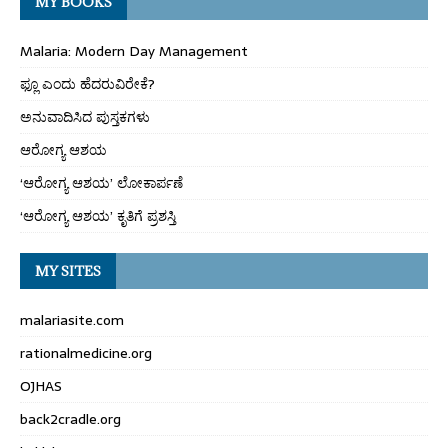
MY BOOKS
Malaria: Modern Day Management
ಫ್ಲೂ ಎಂದು ಹೆದರುವಿರೇಕೆ?
ಅನುವಾದಿಸಿದ ಪುಸ್ತಕಗಳು
ಆರೋಗ್ಯ ಆಶಯ
‘ಆರೋಗ್ಯ ಆಶಯ’ ಲೋಕಾರ್ಪಣೆ
‘ಆರೋಗ್ಯ ಆಶಯ’ ಕೃತಿಗೆ ಪ್ರಶಸ್ತಿ
MY SITES
malariasite.com
rationalmedicine.org
OJHAS
back2cradle.org