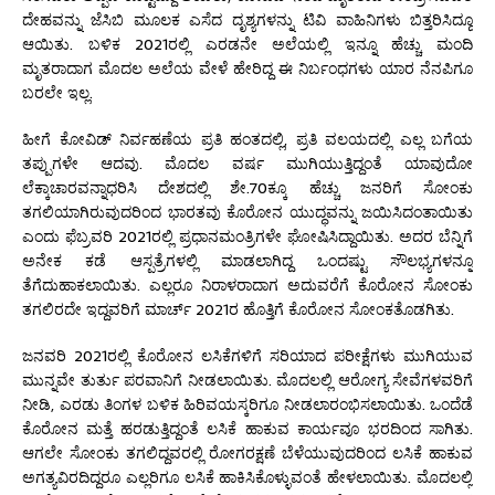
ದೇಹವನ್ನು ಜೆಸಿಬಿ ಮೂಲಕ ಎಸೆದ ದೃಶ್ಯಗಳನ್ನು ಟಿವಿ ವಾಹಿನಿಗಳು ಬಿತ್ತರಿಸಿದ್ದೂ
ಆಯಿತು. ಬಳಿಕ 2021ರಲ್ಲಿ ಎರಡನೇ ಅಲೆಯಲ್ಲಿ ಇನ್ನೂ ಹೆಚ್ಚು ಮಂದಿ
ಮೃತರಾದಾಗ ಮೊದಲ ಅಲೆಯ ವೇಳೆ ಹೇರಿದ್ದ ಈ ನಿರ್ಬಂಧಗಳು ಯಾರ ನೆನಪಿಗೂ
ಬರಲೇ ಇಲ್ಲ.
ಹೀಗೆ ಕೋವಿಡ್ ನಿರ್ವಹಣೆಯ ಪ್ರತಿ ಹಂತದಲ್ಲಿ, ಪ್ರತಿ ವಲಯದಲ್ಲಿ ಎಲ್ಲ ಬಗೆಯ
ತಪ್ಪುಗಳೇ ಆದವು. ಮೊದಲ ವರ್ಷ ಮುಗಿಯುತ್ತಿದ್ದಂತೆ ಯಾವುದೋ
ಲೆಕ್ಕಾಚಾರವನ್ನಾಧರಿಸಿ ದೇಶದಲ್ಲಿ ಶೇ.70ಕ್ಕೂ ಹೆಚ್ಚು ಜನರಿಗೆ ಸೋಂಕು
ತಗಲಿಯಾಗಿರುವುದರಿಂದ ಭಾರತವು ಕೊರೋನ ಯುದ್ಧವನ್ನು ಜಯಿಸಿದಂತಾಯಿತು
ಎಂದು ಫೆಬ್ರವರಿ 2021ರಲ್ಲಿ ಪ್ರಧಾನಮಂತ್ರಿಗಳೇ ಘೋಷಿಸಿದ್ದಾಯಿತು. ಅದರ ಬೆನ್ನಿಗೆ
ಅನೇಕ ಕಡೆ ಆಸ್ಪತ್ರೆಗಳಲ್ಲಿ ಮಾಡಲಾಗಿದ್ದ ಒಂದಷ್ಟು ಸೌಲಭ್ಯಗಳನ್ನೂ
ತೆಗೆದುಹಾಕಲಾಯಿತು. ಎಲ್ಲರೂ ನಿರಾಳರಾದಾಗ ಅದುವರೆಗೆ ಕೊರೋನ ಸೋಂಕು
ತಗಲಿರದೇ ಇದ್ದವರಿಗೆ ಮಾರ್ಚ್ 2021ರ ಹೊತ್ತಿಗೆ ಕೊರೋನ ಸೋಂಕತೊಡಗಿತು.
ಜನವರಿ 2021ರಲ್ಲಿ ಕೊರೋನ ಲಸಿಕೆಗಳಿಗೆ ಸರಿಯಾದ ಪರೀಕ್ಷೆಗಳು ಮುಗಿಯುವ
ಮುನ್ನವೇ ತುರ್ತು ಪರವಾನಿಗೆ ನೀಡಲಾಯಿತು. ಮೊದಲಲ್ಲಿ ಆರೋಗ್ಯ ಸೇವೆಗಳವರಿಗೆ
ನೀಡಿ, ಎರಡು ತಿಂಗಳ ಬಳಿಕ ಹಿರಿವಯಸ್ಕರಿಗೂ ನೀಡಲಾರಂಭಿಸಲಾಯಿತು. ಒಂದೆಡೆ
ಕೊರೋನ ಮತ್ತೆ ಹರಡುತ್ತಿದ್ದಂತೆ ಲಸಿಕೆ ಹಾಕುವ ಕಾರ್ಯವೂ ಭರದಿಂದ ಸಾಗಿತು.
ಆಗಲೇ ಸೋಂಕು ತಗಲಿದ್ದವರಲ್ಲಿ ರೋಗರಕ್ಷಣೆ ಬೆಳೆಯುವುದರಿಂದ ಲಸಿಕೆ ಹಾಕುವ
ಅಗತ್ಯವಿರದಿದ್ದರೂ ಎಲ್ಲರಿಗೂ ಲಸಿಕೆ ಹಾಕಿಸಿಕೊಳ್ಳುವಂತೆ ಹೇಳಲಾಯಿತು. ಮೊದಲಲ್ಲಿ