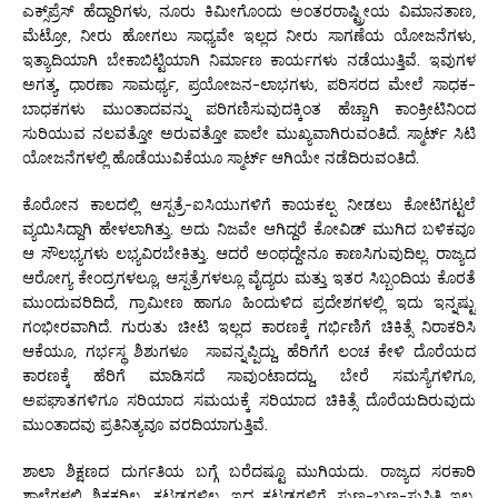
ಎಕ್ಸ್‌ಪ್ರೆಸ್ ಹೆದ್ದಾರಿಗಳು, ನೂರು ಕಿಮೀಗೊಂದು ಅಂತರರಾಷ್ಟ್ರೀಯ ವಿಮಾನತಾಣ,
ಮೆಟ್ರೋ, ನೀರು ಹೋಗಲು ಸಾಧ್ಯವೇ ಇಲ್ಲದ ನೀರು ಸಾಗಣೆಯ ಯೋಜನೆಗಳು,
ಇತ್ಯಾದಿಯಾಗಿ ಬೇಕಾಬಿಟ್ಟಿಯಾಗಿ ನಿರ್ಮಾಣ ಕಾರ್ಯಗಳು ನಡೆಯುತ್ತಿವೆ. ಇವುಗಳ
ಅಗತ್ಯ, ಧಾರಣಾ ಸಾಮರ್ಥ್ಯ, ಪ್ರಯೋಜನ-ಲಾಭಗಳು, ಪರಿಸರದ ಮೇಲೆ ಸಾಧಕ-
ಬಾಧಕಗಳು ಮುಂತಾದವನ್ನು ಪರಿಗಣಿಸುವುದಕ್ಕಿಂತ ಹೆಚ್ಚಾಗಿ ಕಾಂಕ್ರೀಟಿನಿಂದ
ಸುರಿಯುವ ನಲವತ್ತೋ ಅರುವತ್ತೋ ಪಾಲೇ ಮುಖ್ಯವಾಗಿರುವಂತಿದೆ. ಸ್ಮಾರ್ಟ್ ಸಿಟಿ
ಯೋಜನೆಗಳಲ್ಲಿ ಹೊಡೆಯುವಿಕೆಯೂ ಸ್ಮಾರ್ಟ್ ಆಗಿಯೇ ನಡೆದಿರುವಂತಿದೆ.
ಕೊರೋನ ಕಾಲದಲ್ಲಿ ಆಸ್ಪತ್ರೆ-ಐಸಿಯುಗಳಿಗೆ ಕಾಯಕಲ್ಪ ನೀಡಲು ಕೋಟಿಗಟ್ಟಲೆ
ವ್ಯಯಿಸಿದ್ದಾಗಿ ಹೇಳಲಾಗಿತ್ತು. ಅದು ನಿಜವೇ ಆಗಿದ್ದರೆ ಕೋವಿಡ್ ಮುಗಿದ ಬಳಿಕವೂ
ಆ ಸೌಲಭ್ಯಗಳು ಲಭ್ಯವಿರಬೇಕಿತ್ತು. ಆದರೆ ಅಂಥದ್ದೇನೂ ಕಾಣಸಿಗುವುದಿಲ್ಲ. ರಾಜ್ಯದ
ಆರೋಗ್ಯ ಕೇಂದ್ರಗಳಲ್ಲೂ, ಆಸ್ಪತ್ರೆಗಳಲ್ಲೂ ವೈದ್ಯರು ಮತ್ತು ಇತರ ಸಿಬ್ಬಂದಿಯ ಕೊರತೆ
ಮುಂದುವರಿದಿದೆ, ಗ್ರಾಮೀಣ ಹಾಗೂ ಹಿಂದುಳಿದ ಪ್ರದೇಶಗಳಲ್ಲಿ ಇದು ಇನ್ನಷ್ಟು
ಗಂಭೀರವಾಗಿದೆ. ಗುರುತು ಚೀಟಿ ಇಲ್ಲದ ಕಾರಣಕ್ಕೆ ಗರ್ಭಿಣಿಗೆ ಚಿಕಿತ್ಸೆ ನಿರಾಕರಿಸಿ
ಆಕೆಯೂ, ಗರ್ಭಸ್ಥ ಶಿಶುಗಳೂ ಸಾವನ್ನಪ್ಪಿದ್ದು, ಹೆರಿಗೆಗೆ ಲಂಚ ಕೇಳಿ ದೊರೆಯದ
ಕಾರಣಕ್ಕೆ ಹೆರಿಗೆ ಮಾಡಿಸದೆ ಸಾವುಂಟಾದದ್ದು, ಬೇರೆ ಸಮಸ್ಯೆಗಳಿಗೂ,
ಅಪಘಾತಗಳಿಗೂ ಸರಿಯಾದ ಸಮಯಕ್ಕೆ ಸರಿಯಾದ ಚಿಕಿತ್ಸೆ ದೊರೆಯದಿರುವುದು
ಮುಂತಾದವು ಪ್ರತಿನಿತ್ಯವೂ ವರದಿಯಾಗುತ್ತಿವೆ.
ಶಾಲಾ ಶಿಕ್ಷಣದ ದುರ್ಗತಿಯ ಬಗ್ಗೆ ಬರೆದಷ್ಟೂ ಮುಗಿಯದು. ರಾಜ್ಯದ ಸರಕಾರಿ
ಶಾಲೆಗಳಲ್ಲಿ ಶಿಕ್ಷಕರಿಲ್ಲ, ಕಟ್ಟಡಗಳಿಲ್ಲ, ಇದ್ದ ಕಟ್ಟಡಗಳಿಗೆ ಸುಣ್ಣ-ಬಣ್ಣ-ಸುಸ್ಥಿತಿ ಇಲ್ಲ,