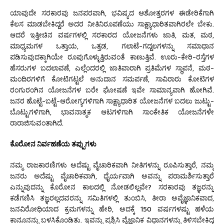
ಯಾವುದೇ ಸರಕಾರವು ಜನಪರವಾಗಿ, ಭವಿಷ್ಯದ ಆಶೋತ್ತರಗಳ ಈಡೇರಿಕೆಗಾಗಿ
ಕೆಲಸ ಮಾಡಬೇಕಿದ್ದರೆ ಅದರ ನೀತಿನಿರೂಪಣೆಯು ಸಾಕ್ಷ್ಯಾಧಾರಿತವಾಗಿರಲೇ ಬೇಕು.
ಆದರೆ ಇತ್ತೀಚಿನ ವರ್ಷಗಳಲ್ಲಿ ಸರಕಾರದ ಯೋಜನೆಗಳು ಜಾತಿ, ಮತ, ಮಠ,
ಮಾಧ್ಯಮಗಳ ಒತ್ತಾಯ, ಒತ್ತಡ, ಗಲಾಟೆ-ಗದ್ದಲಗಳನ್ನು ಸಮಾಧಾನ
ಪಡಿಸುವುದಕ್ಕಾಗಿಯೇ ರೂಪುಗೊಳ್ಳುತ್ತಿರುವಂತೆ ಕಾಣುತ್ತಿವೆ. ಊರು-ಕೇರಿ-ರಸ್ತೆಗಳ
ಹೆಸರುಗಳ ಬದಲಾವಣೆ, ಎಲ್ಲೆಂದರಲ್ಲಿ ಜಾತಿವಾರಾಗಿ ಪ್ರತಿಮೆಗಳ ಸ್ಥಾಪನೆ, ಮಠ-
ಮಂದಿರಗಳಿಗೆ ಕೋಟಿಗಟ್ಟಲೆ ಅನುದಾನ ಸಮರ್ಪಣೆ, ಸಾವಿರಾರು ಕೋಟಿಗಳ
ರಂಗುರಂಗಿನ ಯೋಜನೆಗಳ ಬರೇ ಘೋಷಣೆ ಇವೇ ಸಾಮಾನ್ಯವಾಗಿ ಹೋಗಿವೆ.
ಜನರ ಹೊಟ್ಟೆ-ಬಟ್ಟೆ-ಆರೋಗ್ಯಗಳಿಗಾಗಿ ಸಾಕ್ಷ್ಯಾಧಾರಿತ ಯೋಜನೆಗಳ ಬದಲು ಜುಟ್ಟು-
ಬೊಟ್ಟುಗಳಿಗಾಗಿ, ಭಾವನಾತ್ಮಕ ಆಟಗಳಿಗಾಗಿ ಸಾಂಕೇತಿಕ ಯೋಜನೆಗಳೇ
ರಾರಾಜಿಸುವಂತಾಗಿದೆ.
ಕೊರೋನ ನಿರ್ವಹಣೆಯ ತಪ್ಪುಗಳು
ನಮ್ಮ ರಾಜಕಾರಣಿಗಳು ಅದೆಷ್ಟು ವೈಚಾರಿಕವಾಗಿ ನೀತಿಗಳನ್ನು ರೂಪಿಸುತ್ತಾರೆ, ನಮ್ಮ
ಜನರು ಅದೆಷ್ಟು ವೈಚಾರಿಕವಾಗಿ, ಧೈರ್ಯವಾಗಿ ಅವನ್ನು ಪರಾಮರ್ಶಿಸುತ್ತಾರೆ
ಎನ್ನುವುದನ್ನು ಕೊರೋನ ಕಾಲದಲ್ಲಿ ನೋಡಲಿಲ್ಲವೇ? ಸರಕಾರವು ತಜ್ಞರನ್ನು
ಕಡೆಗಣಿಸಿ ತಜ್ಞರಲ್ಲದವರನ್ನು ಸಮಿತಿಗಳಲ್ಲಿ ತುಂಬಿಸಿ, ತೀರಾ ಅವೈಜ್ಞಾನಿಕವಾದ,
ಜನವಿರೋಧಿಯಾದ ಕ್ರಮಗಳನ್ನು ಹೇರಿ, ಅದಕ್ಕೆ 150 ವರ್ಷಗಳಷ್ಟು ಹಳೆಯ
ಕಾನೂನನ್ನು ಬಳಸಿಕೊಂಡಿತು. ಇವನ್ನು ಪ್ರಶ್ನಿಸಿ ವೈಜ್ಞಾನಿಕ ವಿಧಾನಗಳನ್ನು ತಿಳಿಸಬೇಕಿದ್ದ