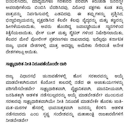
ಬೆಂಬಲಿಸಿದರು, ಮಾಧ್ಯಮಗಳೂ ಸರಕಾರದ ಪರವಾಗಿ ಕಿರುಚಾಡಿ ಜನರನ್ನೇ
ಅಪರಾಧಿಗಳೆಂದು ಬಿಂಬಿಸಿ ಬೆದರಿಸಿದವು, ವಿರೋಧ ಪಕ್ಷಗಳು ಕೂಡ ತಮ್ಮ
ಪಾತ್ರವನ್ನು ನಿರ್ವಹಿಸುವಲ್ಲಿ ಎಡವಿದವು. ಈ ತಪ್ಪುಗಳನ್ನು ಪ್ರಶ್ನಿಸಿದ,
ಭಿನ್ನಾಭಿಪ್ರಾಯವನ್ನು ವ್ಯಕ್ತಪಡಿಸಿದ ಕೆಲವೇ ಕೆಲವು ವೈದ್ಯರನ್ನು ಮತ್ತು ತಜ್ಞರನ್ನು
ಹೀಗಳೆಯಲಾಯಿತು, ಅವರು ಹೊಂದಿದ್ದ ಜವಾಬ್ದಾರಿಯುತ ಸ್ಥಾನಗಳಿಂದ
ಕಿತ್ತೆಸೆಯಲಾಯಿತು, ಫೇಸ್ ಬುಕ್ ಮತ್ತು ಟ್ವಿಟರ್ ಗಳಿಂದ ನಿಷೇಧಿಸಲಾಯಿತು,
ಕೆಲವರ ಮೇಲೆ ಪೋಲೀಸ್ ಪ್ರಕರಣಗಳೂ ದಾಖಲಾದವು. ಇದೆಲ್ಲವೂ ಕರ್ನಾಟಕ
ರಾಜ್ಯ, ಭಾರತ ದೇಶಗಳಲ್ಲಿ ಮಾತ್ರ ಆದದ್ದಲ್ಲ, ಅಮೆರಿಕಾ ಸೇರಿದಂತೆ ಅನೇಕ
ದೇಶಗಳಲ್ಲೂ ಆಯಿತು.
ಸಾಕ್ಷ್ಯಾಧಾರಿತ ನೀತಿ ನಿರೂಪಣೆಯೊಂದೇ ದಾರಿ
ರಾಜ್ಯ ವಿಧಾನಸಭೆ ಚುನಾವಣೆಗಳಲ್ಲಿ ಹೊಸ ಸರಕಾರವನ್ನು ಆಯ್ಕೆ
ಮಾಡಬೇಕಾಗಿರುವಾಗ ಕೊರೋನ ಕಾಲದಲ್ಲಿ ನಡೆದ ಈ ಅಚಾತುರ್ಯಗಳನ್ನು
ಪರಿಗಣಿಸಬೇಡವೇ? ಸಾಕ್ಷ್ಯಾಧಾರಿತವಾಗಿ, ವೈಜ್ಞಾನಿಕವಾಗಿ, ಮಾನವೀಯವಾಗಿ,
ಜನಹಿತಕ್ಕಾಗಿ ಆಡಳಿತ ನಡೆಸಬಲ್ಲವರನ್ನು ಆಯ್ಕೆ ಮಾಡಬೇಡವೇ? ಮುಂಬರುವ
ಸರಕಾರವು ಸಾಕ್ಷ್ಯಾಧಾರಿತವಾಗಿಯೇ ನೀತಿ ನಿರೂಪಣೆ ಮಾಡಬೇಕೇ ಹೊರತು ಜಾತಿ-
ಮತ-ಮಠಗಳ ಹೆಸರಲ್ಲಿ ಭಾವನಾತ್ಮಕವಾಗಿ ಜನರನ್ನು ಕೆರಳಿಸಿ ಆಡಳಿತ
ನಡೆಸಬಾರದು ಎಂಬ ಸ್ಪಷ್ಟ ಸಂದೇಶವನ್ನು ಮತಾಕಾಂಕ್ಷಿ ರಾಜಕಾರಣಿಗಳಿಗೆ
ನೀಡಬೇಡವೇ?