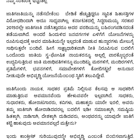
ನಮ್ಮ ಸರಕಾರಕ್ಕೆ ಇದ್ದಂತಿಲ್ಲ.
ಜಾತಿಗಣತಿಯನ್ನು ನಡೆಸಬೇಕೆಂಬ ಬೇಡಿಕೆ ಹೆಚ್ಚುತ್ತಿದ್ದರೂ ಸ್ಥಾಪಿತ ಹಿತಾಸಕ್ತಿಗಳ
ವಿರೋಧದಿಂದಾಗಿ ಅದೂ ಸಾಧ್ಯವಾಗಿಲ್ಲ. ಕರ್ನಾಟಕದಲ್ಲಿ ಸಿದ್ಧರಾಮಯ್ಯ ಸರಕಾರ
2015ರಲ್ಲೇ ಜಾತಿಗಣತಿ ನಡೆಸಿತ್ತಾದರೂ ಅದರ ವರದಿಯನ್ನು ಬಹಿರಂಗಪಡಿಸದಂತೆ
ತಡೆಯಲಾಗಿದೆ. ಅಂದರೆ ಹಿಂದುಳಿದ ಜನವರ್ಗಗಳ ಏಳಿಗೆಗೆ ಯೋಜನೆಗಳನ್ನು
ರೂಪಿಸುವುದಕ್ಕೆ ಅವರ ಮಾಹಿತಿಯನ್ನೇ ಇಲ್ಲದಂತೆ ಮಾಡುವ ಹುನ್ನಾರಗಳು ಮೇಲುಗೈ
ಸಾಧಿಸುತ್ತಲೇ ಬಂದಿವೆ. ಹೀಗೆ ಸಾಕ್ಷ್ಯಾಧಾರಿತವಾಗಿ ನೀತಿ ನಿರೂಪಿಸುವ ಬದಲಿಗೆ
ಒಂದೊಂದು ಜಾತಿಯ ಸ್ವ-ಘೋಷಿತ ನಾಯಕರನ್ನೂ, ಅಲ್ಲಲ್ಲಿ ವಾರಕ್ಕೊಬ್ಬರಂತೆ
ಉದ್ಭವಿಸುತ್ತಿರುವ ಜಾತಿ ಮಠಾಧಿಪತಿಗಳನ್ನೂ ಮುಂದಿಟ್ಟು ಮಠಗಳಿಗೆ, ಮಂದಿರಗಳಿಗೆ,
ಪ್ರತಿಮೆಗಳಿಗೆ, ಭವನಗಳಿಗೆ, ಸಮಾವೇಶಗಳಿಗೆ ಕೋಟಿಗಟ್ಟಲೆ ಅನುದಾನ
ನೀಡುವುದೇ ಅಭಿವೃದ್ಧಿ ಯೋಜನೆಯೆಂಬಂಥ ಸ್ಥಿತಿಗೆ ತಲುಪಿದ್ದೇವೆ.
ಜಾತಿಗೊಂದು ನಾಯಕ, ಸಾಧಕರ ಪ್ರತಿಮೆ ನಿಲ್ಲಿಸುವ ಕೆಲಸವು ಆ ಸಾಧಕರಿಗೆ
ಮಾಡುತ್ತಿರುವ ಅವಮಾನವೆಂದು ಹೇಳುವವರೇ ಇಲ್ಲವಾಗಿದೆ. ಸಾಧಕರು,
ಸುಧಾರಕರು, ಹೋರಾಟಗಾರರು, ಕವಿಗಳು, ಮಹಾತ್ಮರು ಯಾರೇ ಇರಲಿ, ಅವರು
ತಮ್ಮ ಜಾತಿಗಾಗಿ ಹೋರಾಡಿದವರಲ್ಲ, ಬದಲಿಗೆ ಇಡೀ ಸಮಾಜಕ್ಕಾಗಿ, ಸಮಷ್ಠಿಯ
ಹಿತಕ್ಕಾಗಿ, ನಾಡಿಗಾಗಿ, ದೇಶಕ್ಕಾಗಿ ದುಡಿದವರು, ಅಂಥವರನ್ನು ಯಾವುದೇ ಜಾತಿಗೆ
ಕಟ್ಟಿ ಹಾಕುವುದು ಅವಮಾನವಲ್ಲದೆ ಮತ್ತೇನು?
ಇಂದು ಕಾಂಕ್ರೀಟ್ ಸುರಿಯುವುದನ್ನೇ ಅಭಿವೃದ್ಧಿ ಎಂಬಂತೆ ಬಿಂಬಿಸಲಾಗುತ್ತಿದೆ.