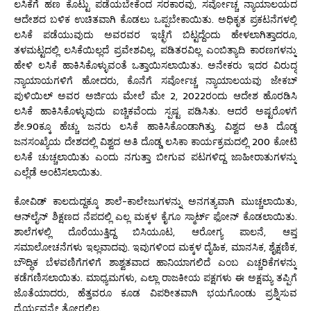
ಲಸಿಕೆಗೆ ಹಣ ಕೊಟ್ಟು ಪಡೆಯಬೇಕೆಂದ ಸರಕಾರವು, ಸರ್ವೋಚ್ಚ ನ್ಯಾಯಾಲಯದ
ಆದೇಶದ ಬಳಿಕ ಉಚಿತವಾಗಿ ಕೊಡಲು ಒಪ್ಪಬೇಕಾಯಿತು. ಅಧಿಕೃತ ಪ್ರಕಟನೆಗಳಲ್ಲಿ
ಲಸಿಕೆ ಪಡೆಯುವುದು ಅವರವರ ಇಚ್ಛೆಗೆ ಬಿಟ್ಟದ್ದೆಂದು ಹೇಳಲಾಗಿತ್ತಾದರೂ,
ತಳಮಟ್ಟದಲ್ಲಿ ಲಸಿಕೆಯಿಲ್ಲದೆ ಪ್ರವೇಶವಿಲ್ಲ, ಪಡಿತರವಿಲ್ಲ ಎಂಬಿತ್ಯಾದಿ ಕಾರಣಗಳನ್ನು
ಹೇಳಿ ಲಸಿಕೆ ಹಾಕಿಸಿಕೊಳ್ಳುವಂತೆ ಒತ್ತಾಯಿಸಲಾಯಿತು. ಅನೇಕರು ಇದರ ವಿರುದ್ಧ
ನ್ಯಾಯಾಯಗಳಿಗೆ ಹೋದರು, ಕೊನೆಗೆ ಸರ್ವೋಚ್ಚ ನ್ಯಾಯಾಲಯವು ಜೇಕಬ್
ಪುಳಿಯಿಲ್ ಅವರ ಅರ್ಜಿಯ ಮೇಲೆ ಮೇ 2, 2022ರಂದು ಆದೇಶ ಹೊರಡಿಸಿ
ಲಸಿಕೆ ಹಾಕಿಸಿಕೊಳ್ಳುವುದು ಐಚ್ಚಿಕವೆಂದು ಸ್ಪಷ್ಟ ಪಡಿಸಿತು. ಆದರೆ ಅಷ್ಟರೊಳಗೆ
ಶೇ.90ಕ್ಕೂ ಹೆಚ್ಚು ಜನರು ಲಸಿಕೆ ಹಾಕಿಸಿಕೊಂಡಾಗಿತ್ತು. ವಿಶ್ವದ ಅತಿ ದೊಡ್ಡ
ಜನಸಂಖ್ಯೆಯ ದೇಶದಲ್ಲಿ ವಿಶ್ವದ ಅತಿ ದೊಡ್ಡ ಲಸಿಕಾ ಕಾರ್ಯಕ್ರಮದಲ್ಲಿ 200 ಕೋಟಿ
ಲಸಿಕೆ ಚುಚ್ಚಲಾಯಿತು ಎಂದು ನಗುತ್ತಾ ಬೀಗುವ ಪಟಗಳಿದ್ದ ಜಾಹೀರಾತುಗಳನ್ನು
ಎಲ್ಲೆಡೆ ಅಂಟಿಸಲಾಯಿತು.
ಕೋವಿಡ್ ಕಾಲದುದ್ದಕ್ಕೂ ಶಾಲೆ-ಕಾಲೇಜುಗಳನ್ನು ಅನಗತ್ಯವಾಗಿ ಮುಚ್ಚಲಾಯಿತು,
ಆನ್‌ಲೈನ್ ಶಿಕ್ಷಣದ ನೆಪದಲ್ಲಿ ಎಲ್ಲ ಮಕ್ಕಳ ಕೈಗೂ ಸ್ಮಾರ್ಟ್ ಫೋನ್ ಕೊಡಲಾಯಿತು.
ಶಾಲೆಗಳಲ್ಲಿ ದೊರೆಯುತ್ತಿದ್ದ ಬಿಸಿಯೂಟ, ಆರೋಗ್ಯ ಪಾಲನೆ, ಆಪ್ತ
ಸಮಾಲೋಚನೆಗಳು ಇಲ್ಲವಾದವು. ಇವುಗಳಿಂದ ಮಕ್ಕಳ ದೈಹಿಕ, ಮಾನಸಿಕ, ಶೈಕ್ಷಣಿಕ,
ಬೌದ್ಧಿಕ ಬೆಳವಣಿಗೆಗಳಿಗೆ ಶಾಶ್ವತವಾದ ಹಾನಿಯಾಗಲಿದೆ ಎಂಬ ಎಚ್ಚರಿಕೆಗಳನ್ನು
ಕಡೆಗಣಿಸಲಾಯಿತು. ಮಾಧ್ಯಮಗಳು, ಎಲ್ಲಾ ರಾಜಕೀಯ ಪಕ್ಷಗಳು ಈ ಅಕ್ಷಮ್ಯ ತಪ್ಪಿಗೆ
ಜೊತೆಯಾದರು, ಹೆತ್ತವರೂ ಕೂಡ ವಿಪರೀತವಾಗಿ ಭಯಗೊಂಡು ಪ್ರಶ್ನಿಸುವ
ಧೈರ್ಯವನ್ನೇ ತೋರಲಿಲ್ಲ.