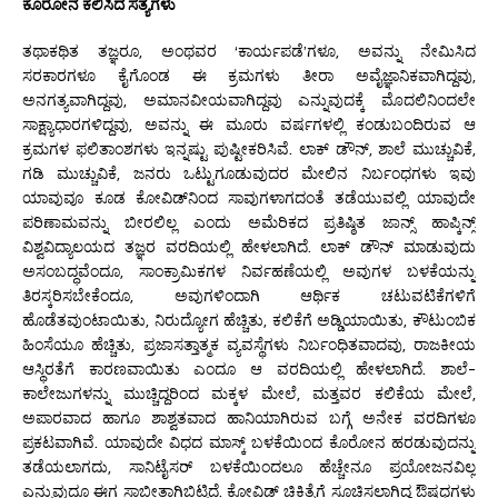
ಕೊರೋನ ಕಲಿಸಿದ ಸತ್ಯಗಳು
ತಥಾಕಥಿತ ತಜ್ಞರೂ, ಅಂಥವರ ‘ಕಾರ್ಯಪಡೆ’ಗಳೂ, ಅವನ್ನು ನೇಮಿಸಿದ
ಸರಕಾರಗಳೂ ಕೈಗೊಂಡ ಈ ಕ್ರಮಗಳು ತೀರಾ ಅವೈಜ್ಞಾನಿಕವಾಗಿದ್ದವು,
ಅನಗತ್ಯವಾಗಿದ್ದವು, ಅಮಾನವೀಯವಾಗಿದ್ದವು ಎನ್ನುವುದಕ್ಕೆ ಮೊದಲಿನಿಂದಲೇ
ಸಾಕ್ಷ್ಯಾಧಾರಗಳಿದ್ದವು, ಅವನ್ನು ಈ ಮೂರು ವರ್ಷಗಳಲ್ಲಿ ಕಂಡುಬಂದಿರುವ ಆ
ಕ್ರಮಗಳ ಫಲಿತಾಂಶಗಳು ಇನ್ನಷ್ಟು ಪುಷ್ಟೀಕರಿಸಿವೆ. ಲಾಕ್ ಡೌನ್, ಶಾಲೆ ಮುಚ್ಚುವಿಕೆ,
ಗಡಿ ಮುಚ್ಚುವಿಕೆ, ಜನರು ಒಟ್ಟುಗೂಡುವುದರ ಮೇಲಿನ ನಿರ್ಬಂಧಗಳು ಇವು
ಯಾವುವೂ ಕೂಡ ಕೋವಿಡ್‌ನಿಂದ ಸಾವುಗಳಾಗದಂತೆ ತಡೆಯುವಲ್ಲಿ ಯಾವುದೇ
ಪರಿಣಾಮವನ್ನು ಬೀರಲಿಲ್ಲ ಎಂದು ಅಮೆರಿಕದ ಪ್ರತಿಷ್ಠಿತ ಜಾನ್ಸ್ ಹಾಪ್ಕಿನ್ಸ್
ವಿಶ್ವವಿದ್ಯಾಲಯದ ತಜ್ಞರ ವರದಿಯಲ್ಲಿ ಹೇಳಲಾಗಿದೆ. ಲಾಕ್ ಡೌನ್ ಮಾಡುವುದು
ಅಸಂಬದ್ಧವೆಂದೂ, ಸಾಂಕ್ರಾಮಿಕಗಳ ನಿರ್ವಹಣೆಯಲ್ಲಿ ಅವುಗಳ ಬಳಕೆಯನ್ನು
ತಿರಸ್ಕರಿಸಬೇಕೆಂದೂ, ಅವುಗಳಿಂದಾಗಿ ಆರ್ಥಿಕ ಚಟುವಟಿಕೆಗಳಿಗೆ
ಹೊಡೆತವುಂಟಾಯಿತು, ನಿರುದ್ಯೋಗ ಹೆಚ್ಚಿತು, ಕಲಿಕೆಗೆ ಅಡ್ಡಿಯಾಯಿತು, ಕೌಟುಂಬಿಕ
ಹಿಂಸೆಯೂ ಹೆಚ್ಚಿತು, ಪ್ರಜಾಸತ್ತಾತ್ಮಕ ವ್ಯವಸ್ಥೆಗಳು ನಿರ್ಬಂಧಿತವಾದವು, ರಾಜಕೀಯ
ಆಸ್ಥಿರತೆಗೆ ಕಾರಣವಾಯಿತು ಎಂದೂ ಆ ವರದಿಯಲ್ಲಿ ಹೇಳಲಾಗಿದೆ. ಶಾಲೆ-
ಕಾಲೇಜುಗಳನ್ನು ಮುಚ್ಚಿದ್ದರಿಂದ ಮಕ್ಕಳ ಮೇಲೆ, ಮತ್ತವರ ಕಲಿಕೆಯ ಮೇಲೆ,
ಅಪಾರವಾದ ಹಾಗೂ ಶಾಶ್ವತವಾದ ಹಾನಿಯಾಗಿರುವ ಬಗ್ಗೆ ಅನೇಕ ವರದಿಗಳೂ
ಪ್ರಕಟವಾಗಿವೆ. ಯಾವುದೇ ವಿಧದ ಮಾಸ್ಕ್ ಬಳಕೆಯಿಂದ ಕೊರೋನ ಹರಡುವುದನ್ನು
ತಡೆಯಲಾಗದು, ಸಾನಿಟೈಸರ್ ಬಳಕೆಯಿಂದಲೂ ಹೆಚ್ಚೇನೂ ಪ್ರಯೋಜನವಿಲ್ಲ
ಎನ್ನುವುದೂ ಈಗ ಸಾಬೀತಾಗಿಬಿಟ್ಟಿದೆ. ಕೋವಿಡ್ ಚಿಕಿತ್ಸೆಗೆ ಸೂಚಿಸಲಾಗಿದ್ದ ಔಷಧಗಳು