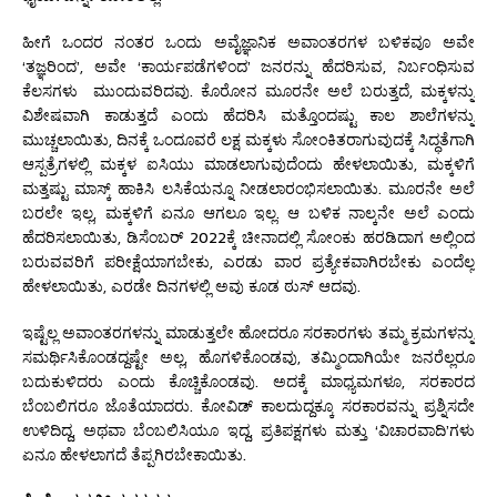
ಹೀಗೆ ಒಂದರ ನಂತರ ಒಂದು ಅವೈಜ್ಞಾನಿಕ ಅವಾಂತರಗಳ ಬಳಿಕವೂ ಅವೇ
‘ತಜ್ಞರಿಂದ’, ಅವೇ ‘ಕಾರ್ಯಪಡೆಗಳಿಂದ’ ಜನರನ್ನು ಹೆದರಿಸುವ, ನಿರ್ಬಂಧಿಸುವ
ಕೆಲಸಗಳು ಮುಂದುವರಿದವು. ಕೊರೋನ ಮೂರನೇ ಅಲೆ ಬರುತ್ತದೆ, ಮಕ್ಕಳನ್ನು
ವಿಶೇಷವಾಗಿ ಕಾಡುತ್ತದೆ ಎಂದು ಹೆದರಿಸಿ ಮತ್ತೊಂದಷ್ಟು ಕಾಲ ಶಾಲೆಗಳನ್ನು
ಮುಚ್ಚಲಾಯಿತು, ದಿನಕ್ಕೆ ಒಂದೂವರೆ ಲಕ್ಷ ಮಕ್ಕಳು ಸೋಂಕಿತರಾಗುವುದಕ್ಕೆ ಸಿದ್ಧತೆಗಾಗಿ
ಆಸ್ಪತ್ರೆಗಳಲ್ಲಿ ಮಕ್ಕಳ ಐಸಿಯು ಮಾಡಲಾಗುವುದೆಂದು ಹೇಳಲಾಯಿತು, ಮಕ್ಕಳಿಗೆ
ಮತ್ತಷ್ಟು ಮಾಸ್ಕ್ ಹಾಕಿಸಿ ಲಸಿಕೆಯನ್ನೂ ನೀಡಲಾರಂಭಿಸಲಾಯಿತು. ಮೂರನೇ ಅಲೆ
ಬರಲೇ ಇಲ್ಲ, ಮಕ್ಕಳಿಗೆ ಏನೂ ಆಗಲೂ ಇಲ್ಲ. ಆ ಬಳಿಕ ನಾಲ್ಕನೇ ಅಲೆ ಎಂದು
ಹೆದರಿಸಲಾಯಿತು, ಡಿಸೆಂಬರ್ 2022ಕ್ಕೆ ಚೀನಾದಲ್ಲಿ ಸೋಂಕು ಹರಡಿದಾಗ ಅಲ್ಲಿಂದ
ಬರುವವರಿಗೆ ಪರೀಕ್ಷೆಯಾಗಬೇಕು, ಎರಡು ವಾರ ಪ್ರತ್ಯೇಕವಾಗಿರಬೇಕು ಎಂದೆಲ್ಲ
ಹೇಳಲಾಯಿತು, ಎರಡೇ ದಿನಗಳಲ್ಲಿ ಅವು ಕೂಡ ಠುಸ್ ಆದವು.
ಇಷ್ಟೆಲ್ಲ ಅವಾಂತರಗಳನ್ನು ಮಾಡುತ್ತಲೇ ಹೋದರೂ ಸರಕಾರಗಳು ತಮ್ಮ ಕ್ರಮಗಳನ್ನು
ಸಮರ್ಥಿಸಿಕೊಂಡದ್ದಷ್ಟೇ ಅಲ್ಲ, ಹೊಗಳಿಕೊಂಡವು, ತಮ್ಮಿಂದಾಗಿಯೇ ಜನರೆಲ್ಲರೂ
ಬದುಕುಳಿದರು ಎಂದು ಕೊಚ್ಚಿಕೊಂಡವು. ಅದಕ್ಕೆ ಮಾಧ್ಯಮಗಳೂ, ಸರಕಾರದ
ಬೆಂಬಲಿಗರೂ ಜೊತೆಯಾದರು. ಕೋವಿಡ್ ಕಾಲದುದ್ದಕ್ಕೂ ಸರಕಾರವನ್ನು ಪ್ರಶ್ನಿಸದೇ
ಉಳಿದಿದ್ದ, ಅಥವಾ ಬೆಂಬಲಿಸಿಯೂ ಇದ್ದ, ಪ್ರತಿಪಕ್ಷಗಳು ಮತ್ತು ‘ವಿಚಾರವಾದಿ’ಗಳು
ಏನೂ ಹೇಳಲಾಗದೆ ತೆಪ್ಪಗಿರಬೇಕಾಯಿತು.