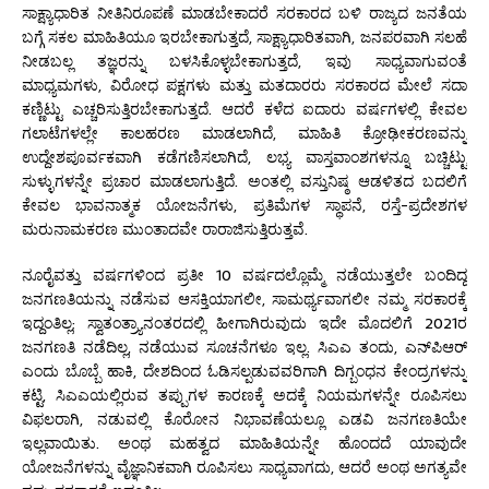
ಸಾಕ್ಷ್ಯಾಧಾರಿತ ನೀತಿನಿರೂಪಣೆ ಮಾಡಬೇಕಾದರೆ ಸರಕಾರದ ಬಳಿ ರಾಜ್ಯದ ಜನತೆಯ
ಬಗ್ಗೆ ಸಕಲ ಮಾಹಿತಿಯೂ ಇರಬೇಕಾಗುತ್ತದೆ, ಸಾಕ್ಷ್ಯಾಧಾರಿತವಾಗಿ, ಜನಪರವಾಗಿ ಸಲಹೆ
ನೀಡಬಲ್ಲ ತಜ್ಞರನ್ನು ಬಳಸಿಕೊಳ್ಳಬೇಕಾಗುತ್ತದೆ, ಇವು ಸಾಧ್ಯವಾಗುವಂತೆ
ಮಾಧ್ಯಮಗಳು, ವಿರೋಧ ಪಕ್ಷಗಳು ಮತ್ತು ಮತದಾರರು ಸರಕಾರದ ಮೇಲೆ ಸದಾ
ಕಣ್ಣಿಟ್ಟು ಎಚ್ಚರಿಸುತ್ತಿರಬೇಕಾಗುತ್ತದೆ. ಆದರೆ ಕಳೆದ ಐದಾರು ವರ್ಷಗಳಲ್ಲಿ ಕೇವಲ
ಗಲಾಟೆಗಳಲ್ಲೇ ಕಾಲಹರಣ ಮಾಡಲಾಗಿದೆ, ಮಾಹಿತಿ ಕ್ರೋಢೀಕರಣವನ್ನು
ಉದ್ದೇಶಪೂರ್ವಕವಾಗಿ ಕಡೆಗಣಿಸಲಾಗಿದೆ, ಲಭ್ಯ ವಾಸ್ತವಾಂಶಗಳನ್ನೂ ಬಚ್ಚಿಟ್ಟು
ಸುಳ್ಳುಗಳನ್ನೇ ಪ್ರಚಾರ ಮಾಡಲಾಗುತ್ತಿದೆ. ಅಂತಲ್ಲಿ ವಸ್ತುನಿಷ್ಠ ಆಡಳಿತದ ಬದಲಿಗೆ
ಕೇವಲ ಭಾವನಾತ್ಮಕ ಯೋಜನೆಗಳು, ಪ್ರತಿಮೆಗಳ ಸ್ಥಾಪನೆ, ರಸ್ತೆ-ಪ್ರದೇಶಗಳ
ಮರುನಾಮಕರಣ ಮುಂತಾದವೇ ರಾರಾಜಿಸುತ್ತಿರುತ್ತವೆ.
ನೂರೈವತ್ತು ವರ್ಷಗಳಿಂದ ಪ್ರತೀ 10 ವರ್ಷದಲ್ಲೊಮ್ಮೆ ನಡೆಯುತ್ತಲೇ ಬಂದಿದ್ದ
ಜನಗಣತಿಯನ್ನು ನಡೆಸುವ ಆಸಕ್ತಿಯಾಗಲೀ, ಸಾಮರ್ಥ್ಯವಾಗಲೀ ನಮ್ಮ ಸರಕಾರಕ್ಕೆ
ಇದ್ದಂತಿಲ್ಲ; ಸ್ವಾತಂತ್ರ್ಯಾನಂತರದಲ್ಲಿ ಹೀಗಾಗಿರುವುದು ಇದೇ ಮೊದಲಿಗೆ 2021ರ
ಜನಗಣತಿ ನಡೆದಿಲ್ಲ, ನಡೆಯುವ ಸೂಚನೆಗಳೂ ಇಲ್ಲ. ಸಿಎಎ ತಂದು, ಎನ್‌ಪಿಆರ್
ಎಂದು ಬೊಬ್ಬೆ ಹಾಕಿ, ದೇಶದಿಂದ ಓಡಿಸಲ್ಪಡುವವರಿಗಾಗಿ ದಿಗ್ಬಂಧನ ಕೇಂದ್ರಗಳನ್ನು
ಕಟ್ಟಿ, ಸಿಎಎಯಲ್ಲಿರುವ ತಪ್ಪುಗಳ ಕಾರಣಕ್ಕೆ ಅದಕ್ಕೆ ನಿಯಮಗಳನ್ನೇ ರೂಪಿಸಲು
ವಿಫಲರಾಗಿ, ನಡುವಲ್ಲಿ ಕೊರೋನ ನಿಭಾವಣೆಯಲ್ಲೂ ಎಡವಿ ಜನಗಣತಿಯೇ
ಇಲ್ಲವಾಯಿತು. ಅಂಥ ಮಹತ್ವದ ಮಾಹಿತಿಯನ್ನೇ ಹೊಂದದೆ ಯಾವುದೇ
ಯೋಜನೆಗಳನ್ನು ವೈಜ್ಞಾನಿಕವಾಗಿ ರೂಪಿಸಲು ಸಾಧ್ಯವಾಗದು, ಆದರೆ ಅಂಥ ಅಗತ್ಯವೇ