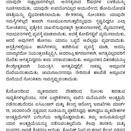
ಯಾವುದೇ ಸಾಕ್ಷ್ಯಾಧಾರಗಳಿಲ್ಲದ, ಅನಗತ್ಯವಾದ ಔಷಧಗಳ ಬಳಕೆಯನ್ನು
ಸೂಚಿಸಲಾಯಿತು, ಯಾವುದೇ ಉಪಯೊಗವಿಲ್ಲದ ಆಯುರ್ವೇದ, ಹೋಮಿಯೋಪತಿ
ಚಿಕಿತ್ಸೆಯನ್ನು ವೈಭವೀಕರಿಸಲಾಯಿತು. ಶೇ.99ರಷ್ಟು ಸೋಂಕಿತರು ಯಾವುದೇ
ಸಮಸ್ಯೆಗಳಿಲ್ಲದೆ ತಾವಾಗಿ ಗುಣಮುಖರಾಗುತ್ತಾರೆನ್ನುವುದು ಸ್ಪಷ್ಟವಿದ್ದರೂ ಎಲ್ಲಾ
ಸೋಂಕಿತರನ್ನು ಪ್ರತ್ಯೇಕಿಸಿ ದಾಖಲಿಸುವುದಕ್ಕಾಗಿ ಕ್ರೀಡಾಂಗಣಗಳಲ್ಲಿ, ಮೈದಾನಗಳಲ್ಲಿ,
ಸಭಾಭವನಗಳಲ್ಲಿ ವ್ಯವಸ್ಥೆ ಮಾಡಲಾಯಿತು, ಅದಕ್ಕೆ ಕೋಟಿಗಟ್ಟಲೆ ವ್ಯಯಿಸಲಾಯಿತು,
ಆದರೆ ಅವುಗಳಿಗೆ ಹೋಗಲು ಯಾರೂ ಒಪ್ಪದೆ ಅವೆಲ್ಲವೂ ವ್ಯರ್ಥವಾಯಿತು.
ಆಸ್ಪತ್ರೆಗಳಲ್ಲಿಯೂ ಹಾಸಿಗೆಗಳನ್ನು ಕಾದಿರಿಸುವ ವ್ಯವಸ್ಥೆ ಮಾಡಿ, ಅದನ್ನು
ಯಾರ‍್ಯಾರದೋ ನಿಯಂತ್ರಣಕ್ಕೊಪ್ಪಿಸಿ, ಅದರಲ್ಲೂ ಹಗರಣಗಳಾಗಿ, ಅಗತ್ಯವಿಲ್ಲದವರಿಗೆ
ದೊರೆತು ಅಗತ್ಯವಿದ್ದವರು ಕಾದು ನರಳುವಂತಾಯಿತು. ಆಮ್ಲಜನಕದ ವಿತರಣೆಯನ್ನೂ
ಕೇಂದ್ರೀಕೃತವಾಗಿ ನಿಯಂತ್ರಿಸಿ ಅಗತ್ಯವಿದ್ದಲ್ಲಿಗೆ ಸಾಕಷ್ಟು ಆಮ್ಲಜನಕ
ದೊರೆಯದಂತಾಯಿತು, ಚಾಮರಾಜನಗರವೂ ಸೇರಿದಂತೆ ಹಲವೆಡೆ ಆಮ್ಲಜನಕ
ದೊರೆಯದೆ ಸೋಂಕಿತರು ಸಾವನ್ನಪ್ಪುವಂತಾಯಿತು.
ಕೊರೋನದಿಂದ ಮೃತರಾದವರ ದೇಹದಿಂದ ಸೋಂಕು ಹರಡುವ
ಸಾಧ್ಯತೆಗಳಿಲ್ಲವೆಂದೂ, ಸರಳ ಎಚ್ಚರಿಕೆಗಳನ್ನು ಪಾಲಿಸಿ ಮನೆಯವರೇ ಅಂತ್ಯಕ್ರಿಯೆ
ನಡೆಸಬಹುದೆಂದೂ ಐಸಿಎಂಆರ್ ಮತ್ತು ಕೇಂದ್ರ ಆರೋಗ್ಯ ಇಲಾಖೆಗಳು ಮಾರ್ಚ್
15, 2020ರಂದೇ ಸ್ಪಷ್ಟವಾದ ಸೂಚಿಯನ್ನು ಪ್ರಕಟಿಸಿದ್ದವು. ಹಾಗಿದ್ದರೂ ಮೃತದೇಹಗಳ
ಅಂತ್ಯಕ್ರಿಯೆಗಳಿಗೆ ಬಗೆಬಗೆಯ ಅಡ್ಡಿಯೊಡ್ಡಲಾಯಿತು, ತಮ್ಮ ಅನುಮತಿಯಿಲ್ಲದೆ
ಯಾರ ಅಂತ್ಯಕ್ರಿಯೆಯನ್ನೂ ನಡೆಸುವಂತಿಲ್ಲವೆಂದು ಕೆಲವು ಶಾಸಕರು ಮತ್ತು
ಸಂಸದರು ಅಪ್ಪಣೆ ಕೊಟ್ಟದ್ದೂ ಆಯಿತು, ಕೋವಿಡ್ ನಿಂದ ಮೃತರಾದ ಕೇಂದ್ರ ಸಚಿವರ