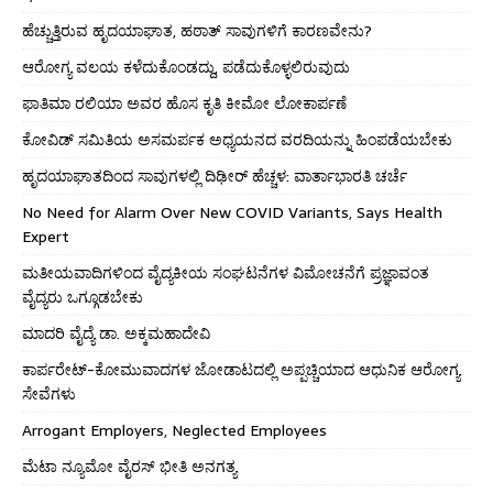
ಹೆಚ್ಚುತ್ತಿರುವ ಹೃದಯಾಘಾತ, ಹಠಾತ್ ಸಾವುಗಳಿಗೆ ಕಾರಣವೇನು?
ಆರೋಗ್ಯ ವಲಯ ಕಳೆದುಕೊಂಡದ್ದು, ಪಡೆದುಕೊಳ್ಳಲಿರುವುದು
ಫಾತಿಮಾ ರಲಿಯಾ ಅವರ ಹೊಸ ಕೃತಿ ಕೀಮೋ ಲೋಕಾರ್ಪಣೆ
ಕೋವಿಡ್ ಸಮಿತಿಯ ಅಸಮರ್ಪಕ ಅಧ್ಯಯನದ ವರದಿಯನ್ನು ಹಿಂಪಡೆಯಬೇಕು
ಹೃದಯಾಘಾತದಿಂದ ಸಾವುಗಳಲ್ಲಿ ದಿಢೀರ್ ಹೆಚ್ಚಳ: ವಾರ್ತಾಭಾರತಿ ಚರ್ಚೆ
No Need for Alarm Over New COVID Variants, Says Health
Expert
ಮತೀಯವಾದಿಗಳಿಂದ ವೈದ್ಯಕೀಯ ಸಂಘಟನೆಗಳ ವಿಮೋಚನೆಗೆ ಪ್ರಜ್ಞಾವಂತ
ವೈದ್ಯರು ಒಗ್ಗೂಡಬೇಕು
ಮಾದರಿ ವೈದ್ಯೆ ಡಾ. ಅಕ್ಕಮಹಾದೇವಿ
ಕಾರ್ಪರೇಟ್-ಕೋಮುವಾದಗಳ ಜೋಡಾಟದಲ್ಲಿ ಅಪ್ಪಚ್ಚಿಯಾದ ಆಧುನಿಕ ಆರೋಗ್ಯ
ಸೇವೆಗಳು
Arrogant Employers, Neglected Employees
ಮೆಟಾ ನ್ಯೂಮೋ ವೈರಸ್ ಭೀತಿ ಅನಗತ್ಯ