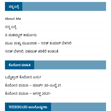
ನನ್ನ ಬಗ್ಗೆ
About Me
ನನ್ನ ಬಗ್ಗೆ
ಪಿ ಮಹಮ್ಮದ್ ಕಾರ್ಟೂನು
ಮುಖ ಮತ್ತು ಮುಖವಾಡ – ಸನತ್ ಕುಮಾರ್ ಬೆಳಗಲಿ
ಸನತ್ ಬೆಳಗಲಿ, ರಹಮತ್ ತರಿಕೆರೆ ಕಂಡಂತೆ
ಕೊರೋನ ಮಾಹಿತಿ
ಒಮೈಕ್ರಾನ್ ಕೊರೋನ ಏನು?
ಕೊರೋನ ಪಯಣ – ಮಾರ್ಚ್ 20-ಜುಲೈ 21
ಕೊರೋನ ಪಯಣ – ಆಗಸ್ಟ್ 2021-
WEBINARS ಜಾಲಗೋಷ್ಠಿಗಳು