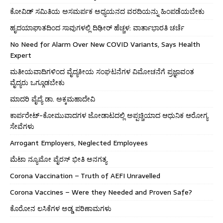
ಕೋವಿಡ್ ಸಮಿತಿಯ ಅಸಮರ್ಪಕ ಅಧ್ಯಯನದ ವರದಿಯನ್ನು ಹಿಂಪಡೆಯಬೇಕು
ಹೃದಯಾಘಾತದಿಂದ ಸಾವುಗಳಲ್ಲಿ ದಿಢೀರ್ ಹೆಚ್ಚಳ: ವಾರ್ತಾಭಾರತಿ ಚರ್ಚೆ
No Need for Alarm Over New COVID Variants, Says Health
Expert
ಮತೀಯವಾದಿಗಳಿಂದ ವೈದ್ಯಕೀಯ ಸಂಘಟನೆಗಳ ವಿಮೋಚನೆಗೆ ಪ್ರಜ್ಞಾವಂತ
ವೈದ್ಯರು ಒಗ್ಗೂಡಬೇಕು
ಮಾದರಿ ವೈದ್ಯೆ ಡಾ. ಅಕ್ಕಮಹಾದೇವಿ
ಕಾರ್ಪರೇಟ್-ಕೋಮುವಾದಗಳ ಜೋಡಾಟದಲ್ಲಿ ಅಪ್ಪಚ್ಚಿಯಾದ ಆಧುನಿಕ ಆರೋಗ್ಯ
ಸೇವೆಗಳು
Arrogant Employers, Neglected Employees
ಮೆಟಾ ನ್ಯೂಮೋ ವೈರಸ್ ಭೀತಿ ಅನಗತ್ಯ
Corona Vaccination – Truth of AEFI Unravelled
Corona Vaccines – Were they Needed and Proven Safe?
ಕೊರೋನ ಲಸಿಕೆಗಳ ಅಡ್ಡ ಪರಿಣಾಮಗಳು