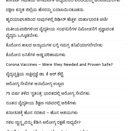
ಕೋವಿಡ್ ಸಮಿತಿಯ ಅಸಮರ್ಪಕ ಅಧ್ಯಯನದ ವರದಿಯನ್ನು ಹಿಂಪಡೆಯಬೇಕು
ದಕ್ಷಿಣ ಕನ್ನಡ ಜಿಲ್ಲೆಯ ಹೆಸರನ್ನು ಬದಲಾಯಿಸಕೂಡದು
ಹೃದಯಾಘಾತದಿಂದ ಸಾವುಗಳಲ್ಲಿ ದಿಢೀರ್ ಹೆಚ್ಚಳ: ವಾರ್ತಾಭಾರತಿ ಚರ್ಚೆ
ಮತೀಯವಾದಿಗಳಿಂದ ವೈದ್ಯಕೀಯ ಸಂಘಟನೆಗಳ ವಿಮೋಚನೆಗೆ ಪ್ರಜ್ಞಾವಂತ
ವೈದ್ಯರು ಒಗ್ಗೂಡಬೇಕು
ಕೊರೋನ ಕಾಲದ ಅನ್ಯಾಯಗಳ ಬಗ್ಗೆ ಸಮಗ್ರ ತನಿಖೆಯಾಗಲೇಬೇಕು
ಕೊರೋನ ಲಸಿಕೆಗಳ ಅಡ್ಡ ಪರಿಣಾಮಗಳು
Corona Vaccines – Were they Needed and Proven Safe?
ವೈದ್ಯವೃತ್ತಿಯ ಸಾಕ್ಷಿಪ್ರಜ್ಞೆ ಡಾ. ಕೆ ಆರ್ ಶೆಟ್ಟಿ
ಆರೋಗ್ಯ ಸೇವೆಗಳ ಅನಾರೋಗ್ಯ ಉಲ್ಬಣ
75 ವರ್ಷ ಕಳೆದ ‘ಸ್ವತಂತ್ರ’ ಭಾರತದಲ್ಲಿ ಆರೋಗ್ಯ ಸೇವೆಗಳು
ನೂತನ ವೈದ್ಯಕೀಯ ಶಿಕ್ಷಣ ಸಚಿವರಲ್ಲಿ ಅರಿಕೆಗಳು
ಕರ್ನಾಟಕಕ್ಕೆ ಹೊಸ ಸರಕಾರ – ಹೊಸ ಆಶಯಗಳು
ಸಕಲ ಸ್ವಾಸ್ಥ್ಯವನ್ನು ಕೆಡಿಸಿ ಆರೋಗ್ಯ ರಕ್ಷಣೆ ಸಾಧ್ಯವೇ?