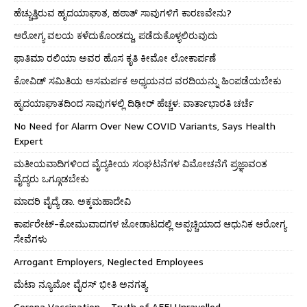
ಹೆಚ್ಚುತ್ತಿರುವ ಹೃದಯಾಘಾತ, ಹಠಾತ್ ಸಾವುಗಳಿಗೆ ಕಾರಣವೇನು?
ಆರೋಗ್ಯ ವಲಯ ಕಳೆದುಕೊಂಡದ್ದು, ಪಡೆದುಕೊಳ್ಳಲಿರುವುದು
ಫಾತಿಮಾ ರಲಿಯಾ ಅವರ ಹೊಸ ಕೃತಿ ಕೀಮೋ ಲೋಕಾರ್ಪಣೆ
ಕೋವಿಡ್ ಸಮಿತಿಯ ಅಸಮರ್ಪಕ ಅಧ್ಯಯನದ ವರದಿಯನ್ನು ಹಿಂಪಡೆಯಬೇಕು
ಹೃದಯಾಘಾತದಿಂದ ಸಾವುಗಳಲ್ಲಿ ದಿಢೀರ್ ಹೆಚ್ಚಳ: ವಾರ್ತಾಭಾರತಿ ಚರ್ಚೆ
No Need for Alarm Over New COVID Variants, Says Health
Expert
ಮತೀಯವಾದಿಗಳಿಂದ ವೈದ್ಯಕೀಯ ಸಂಘಟನೆಗಳ ವಿಮೋಚನೆಗೆ ಪ್ರಜ್ಞಾವಂತ
ವೈದ್ಯರು ಒಗ್ಗೂಡಬೇಕು
ಮಾದರಿ ವೈದ್ಯೆ ಡಾ. ಅಕ್ಕಮಹಾದೇವಿ
ಕಾರ್ಪರೇಟ್-ಕೋಮುವಾದಗಳ ಜೋಡಾಟದಲ್ಲಿ ಅಪ್ಪಚ್ಚಿಯಾದ ಆಧುನಿಕ ಆರೋಗ್ಯ
ಸೇವೆಗಳು
Arrogant Employers, Neglected Employees
ಮೆಟಾ ನ್ಯೂಮೋ ವೈರಸ್ ಭೀತಿ ಅನಗತ್ಯ
Corona Vaccination – Truth of AEFI Unravelled