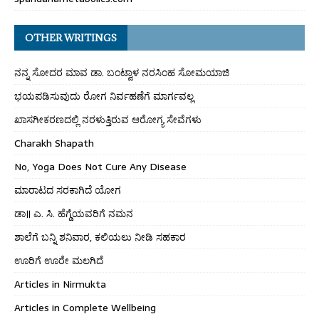
OTHER WRITINGS
ನನ್ನ ಸೋದರ ಮಾವ ಡಾ. ಬಂಟ್ವಾಳ ನರಸಿಂಹ ಸೋಮಯಾಜಿ
ಭಯಪಡಿಸುವುದು ರೋಗ ನಿರ್ವಹಣೆಗೆ ಮಾರ್ಗವಲ್ಲ
ಖಾಸಗೀಕರಣದಲ್ಲಿ ನರಳುತ್ತಿರುವ ಆರೋಗ್ಯ ಸೇವೆಗಳು
Charakh Shapath
No, Yoga Does Not Cure Any Disease
ಮಾರಾಟದ ಸರಕಾಗಿದೆ ಯೋಗ
ಡಾ॥ ಎ. ಸಿ. ಹೆಗ್ಡೆಯವರಿಗೆ ನಮನ
ಶಾಲೆಗೆ ಬನ್ನಿ ಶನಿವಾರ, ಕಲಿಯಲು ನೀಡಿ ಸಹಕಾರ
ಊರಿಗೆ ಊರೇ ಮಲಗಿದೆ
Articles in Nirmukta
Articles in Complete Wellbeing