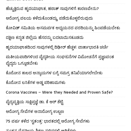
ಹೆಚ್ಚುತ್ತಿರುವ ಹೃದಯಾಘಾತ, ಹಠಾತ್ ಸಾವುಗಳಿಗೆ ಕಾರಣವೇನು?
ಆರೋಗ್ಯ ವಲಯ ಕಳೆದುಕೊಂಡದ್ದು, ಪಡೆದುಕೊಳ್ಳಲಿರುವುದು
ಕೋವಿಡ್ ಸಮಿತಿಯ ಅಸಮರ್ಪಕ ಅಧ್ಯಯನದ ವರದಿಯನ್ನು ಹಿಂಪಡೆಯಬೇಕು
ದಕ್ಷಿಣ ಕನ್ನಡ ಜಿಲ್ಲೆಯ ಹೆಸರನ್ನು ಬದಲಾಯಿಸಕೂಡದು
ಹೃದಯಾಘಾತದಿಂದ ಸಾವುಗಳಲ್ಲಿ ದಿಢೀರ್ ಹೆಚ್ಚಳ: ವಾರ್ತಾಭಾರತಿ ಚರ್ಚೆ
ಮತೀಯವಾದಿಗಳಿಂದ ವೈದ್ಯಕೀಯ ಸಂಘಟನೆಗಳ ವಿಮೋಚನೆಗೆ ಪ್ರಜ್ಞಾವಂತ
ವೈದ್ಯರು ಒಗ್ಗೂಡಬೇಕು
ಕೊರೋನ ಕಾಲದ ಅನ್ಯಾಯಗಳ ಬಗ್ಗೆ ಸಮಗ್ರ ತನಿಖೆಯಾಗಲೇಬೇಕು
ಕೊರೋನ ಲಸಿಕೆಗಳ ಅಡ್ಡ ಪರಿಣಾಮಗಳು
Corona Vaccines – Were they Needed and Proven Safe?
ವೈದ್ಯವೃತ್ತಿಯ ಸಾಕ್ಷಿಪ್ರಜ್ಞೆ ಡಾ. ಕೆ ಆರ್ ಶೆಟ್ಟಿ
ಆರೋಗ್ಯ ಸೇವೆಗಳ ಅನಾರೋಗ್ಯ ಉಲ್ಬಣ
75 ವರ್ಷ ಕಳೆದ ‘ಸ್ವತಂತ್ರ’ ಭಾರತದಲ್ಲಿ ಆರೋಗ್ಯ ಸೇವೆಗಳು
ನೂತನ ವೈದ್ಯಕೀಯ ಶಿಕ್ಷಣ ಸಚಿವರಲ್ಲಿ ಅರಿಕೆಗಳು