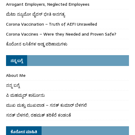
Arrogant Employers, Neglected Employees
ಮೆಟಾ ನ್ಯೂಮೋ ವೈರಸ್ ಭೀತಿ ಅನಗತ್ಯ
Corona Vaccination – Truth of AEFI Unravelled
Corona Vaccines – Were they Needed and Proven Safe?
ಕೊರೋನ ಲಸಿಕೆಗಳ ಅಡ್ಡ ಪರಿಣಾಮಗಳು
ನನ್ನ ಬಗ್ಗೆ
About Me
ನನ್ನ ಬಗ್ಗೆ
ಪಿ ಮಹಮ್ಮದ್ ಕಾರ್ಟೂನು
ಮುಖ ಮತ್ತು ಮುಖವಾಡ – ಸನತ್ ಕುಮಾರ್ ಬೆಳಗಲಿ
ಸನತ್ ಬೆಳಗಲಿ, ರಹಮತ್ ತರಿಕೆರೆ ಕಂಡಂತೆ
ಕೊರೋನ ಮಾಹಿತಿ