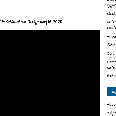
ಪ್ರಜ್ಞ
ಮಾದರಿ
19: ಬಿಜಿವಿಎಸ್ ಜಾಲಗೋಷ್ಠಿ – ಜುಲೈ 16, 2020
ಕಾರ್
ಆಧುನಿ
Arro
ಮೆಟಾ 
Coron
Coro
Safe
ಕೊರೋ
ನನ್ನ 
Abou
ನನ್ನ ಬಗ