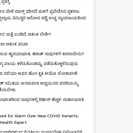
ಪ್ರಶಸ್ತಿ
 ವೇಳೆ ಮಾಸ್ಕ್ ಧರಿಸದೆ ಮಳಿಗೆ ಪ್ರವೇಶಿಸಿದ ಪ್ರಕರಣ:
ಕ್ಕಿಲ್ಲಾಯ ವಿರುದ್ಧದ ಆರೋಪ ಪಟ್ಟಿ ಉಚ್ಚ ನ್ಯಾಯಾಲಯದಿಂದ
 ಮತ್ತೆ ಬಂದಿದೆ, ಆತಂಕ ಬೇಕೇ?
ಾ ಆತಂಕ 2026
ುತ್ತಿರುವ ಹೃದಯಾಘಾತ, ಹಠಾತ್ ಸಾವುಗಳಿಗೆ ಕಾರಣವೇನು?
ಯ ವಲಯ ಕಳೆದುಕೊಂಡದ್ದು, ಪಡೆದುಕೊಳ್ಳಲಿರುವುದು
ಮಾ ರಲಿಯಾ ಅವರ ಹೊಸ ಕೃತಿ ಕೀಮೋ ಲೋಕಾರ್ಪಣೆ
ಡ್ ಸಮಿತಿಯ ಅಸಮರ್ಪಕ ಅಧ್ಯಯನದ ವರದಿಯನ್ನು
ಡೆಯಬೇಕು
ಘಾತದಿಂದ ಸಾವುಗಳಲ್ಲಿ ದಿಢೀರ್ ಹೆಚ್ಚಳ: ವಾರ್ತಾಭಾರತಿ
eed for Alarm Over New COVID Variants,
Health Expert
ವಾದಿಗಳಿಂದ ವೈದ್ಯಕೀಯ ಸಂಘಟನೆಗಳ ವಿಮೋಚನೆಗೆ