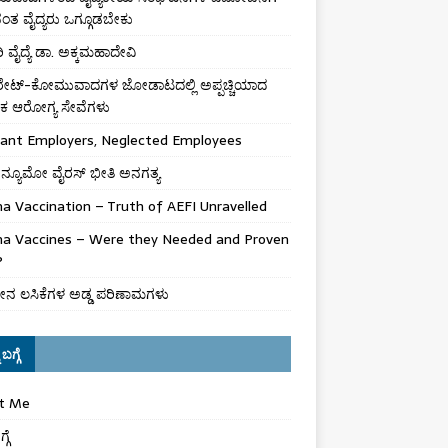
ಾವಂತ ವೈದ್ಯರು ಒಗ್ಗೂಡಬೇಕು
 ವೈದ್ಯೆ ಡಾ. ಅಕ್ಕಮಹಾದೇವಿ
ಪರೇಟ್-ಕೋಮುವಾದಗಳ ಜೋಡಾಟದಲ್ಲಿ ಅಪ್ಪಚ್ಚಿಯಾದ
ಕ ಆರೋಗ್ಯ ಸೇವೆಗಳು
gant Employers, Neglected Employees
ನ್ಯೂಮೋ ವೈರಸ್ ಭೀತಿ ಅನಗತ್ಯ
a Vaccination – Truth of AEFI Unravelled
na Vaccines – Were they Needed and Proven
?
ನ ಲಸಿಕೆಗಳ ಅಡ್ಡ ಪರಿಣಾಮಗಳು
ಬಗ್ಗೆ
t Me
್ಗೆ