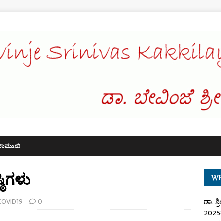
ಖಾಮುಖಿ
ಿಗಳು
WH
COVID19
0
ಡಾ. ಶ್
2025ರ