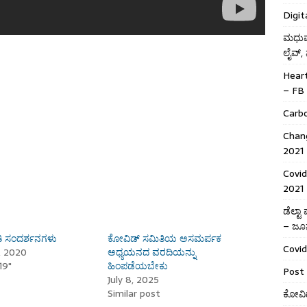
Digit
ಮಧುಮೇ
ಲೈವ್,
Hear
– FB 
Carb
Chang
2021
Covid
2021
ಡೆಲ್ಟ
– ಜೂನ
ತಿ ಸಂದರ್ಶನಗಳು
ಕೋವಿಡ್ ಸಮಿತಿಯ ಅಸಮರ್ಪಕ
Covid
, 2020
ಅಧ್ಯಯನದ ವರದಿಯನ್ನು
19"
ಹಿಂಪಡೆಯಬೇಕು
Post 
July 8, 2025
Similar post
ಕೋವಿಡ