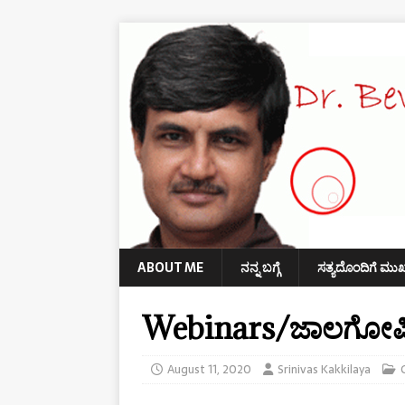
ABOUT ME
ನನ್ನ ಬಗ್ಗೆ
ಸತ್ಯದೊಂದಿಗೆ ಮು
Webinars/ಜಾಲಗೋಷ್ಠ
August 11, 2020
Srinivas Kakkilaya