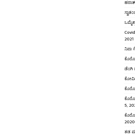
ಹಠಾತ
ಸ್ವಾತಂ
ಒಮೈಕ
Covid
2021
ನಿಪಾ 
ಕೊರೋನ
ಡೆಂಗಿ
ಕೋವಿಡ
ಕೊರೊನ
ಕೊರೋನ
5, 20
ಕೊರೋನ
2020
ತಡ ಮಾ