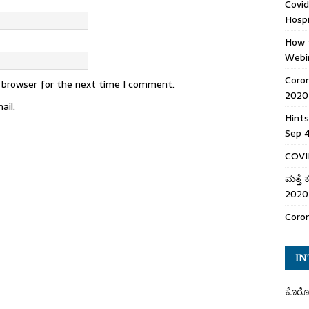
Covid
Hospi
How t
Webi
Coro
s browser for the next time I comment.
2020
ail.
Hints
Sep 
COVID
ಮತ್ತೆ
2020
Coron
IN
ಕೊರೋ