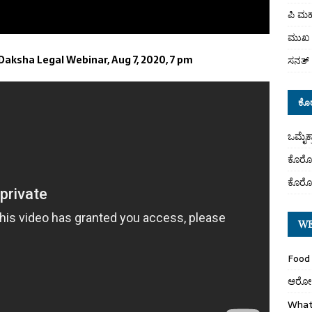
ಪಿ ಮಹ
ಮುಖ 
 Daksha Legal Webinar, Aug 7, 2020, 7 pm
ಸನತ್ 
ಕೊ
ಒಮೈಕ
ಕೊರೋ
ಕೊರೋ
WE
Food 
ಆರೋಗ್
What