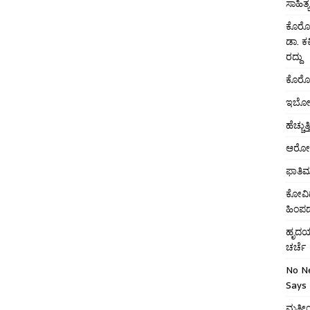
ಸಾಹಿತ್ಯ 
ಕೊರೋನ
ಡಾ. ಕ
ರದ್ದು
ಕೊರೋನ
ಇಬೋಲ
ಹೆಚ್ಚ
ಆರೋಗ್
ಫಾತಿ
ಕೋವಿ
ಹಿಂಪ
ಹೃದಯಾ
ಚರ್ಚೆ
No N
Says 
ಮತೀಯ