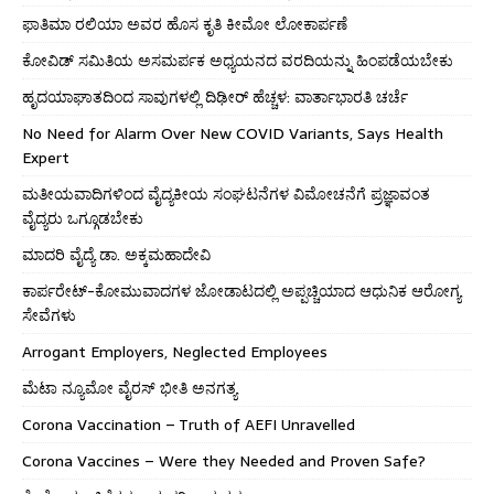
ಫಾತಿಮಾ ರಲಿಯಾ ಅವರ ಹೊಸ ಕೃತಿ ಕೀಮೋ ಲೋಕಾರ್ಪಣೆ
ಕೋವಿಡ್ ಸಮಿತಿಯ ಅಸಮರ್ಪಕ ಅಧ್ಯಯನದ ವರದಿಯನ್ನು ಹಿಂಪಡೆಯಬೇಕು
ಹೃದಯಾಘಾತದಿಂದ ಸಾವುಗಳಲ್ಲಿ ದಿಢೀರ್ ಹೆಚ್ಚಳ: ವಾರ್ತಾಭಾರತಿ ಚರ್ಚೆ
No Need for Alarm Over New COVID Variants, Says Health
Expert
ಮತೀಯವಾದಿಗಳಿಂದ ವೈದ್ಯಕೀಯ ಸಂಘಟನೆಗಳ ವಿಮೋಚನೆಗೆ ಪ್ರಜ್ಞಾವಂತ
ವೈದ್ಯರು ಒಗ್ಗೂಡಬೇಕು
ಮಾದರಿ ವೈದ್ಯೆ ಡಾ. ಅಕ್ಕಮಹಾದೇವಿ
ಕಾರ್ಪರೇಟ್-ಕೋಮುವಾದಗಳ ಜೋಡಾಟದಲ್ಲಿ ಅಪ್ಪಚ್ಚಿಯಾದ ಆಧುನಿಕ ಆರೋಗ್ಯ
ಸೇವೆಗಳು
Arrogant Employers, Neglected Employees
ಮೆಟಾ ನ್ಯೂಮೋ ವೈರಸ್ ಭೀತಿ ಅನಗತ್ಯ
Corona Vaccination – Truth of AEFI Unravelled
Corona Vaccines – Were they Needed and Proven Safe?