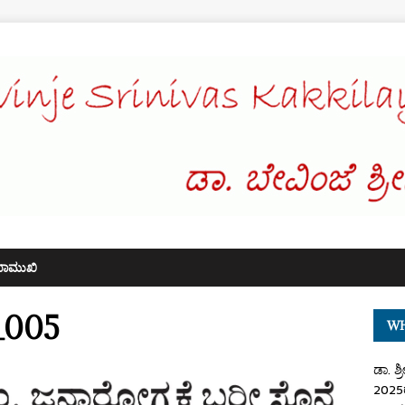
ಖಾಮುಖಿ
_005
WH
ಡಾ. ಶ್
2025ರ