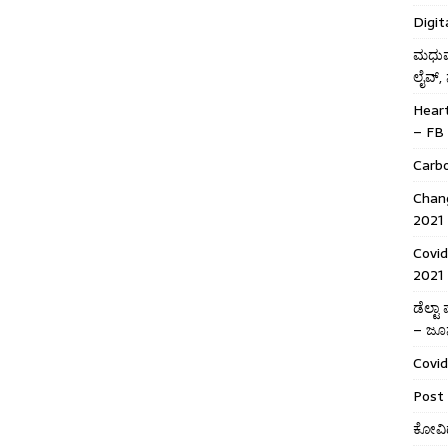
Digit
ಮಧುಮೇ
ಲೈವ್,
Hear
– FB 
Carb
Chang
2021
Covid
2021
ಡೆಲ್ಟ
– ಜೂನ
Covid
Post 
ಕೋವಿಡ