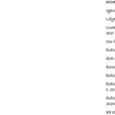
ಹಠಾತ
ಸ್ವಾತಂ
ಒಮೈಕ
Covid
2021
ನಿಪಾ 
ಕೊರೋನ
ಡೆಂಗಿ
ಕೋವಿಡ
ಕೊರೊನ
ಕೊರೋನ
5, 20
ಕೊರೋನ
2020
ತಡ ಮಾ