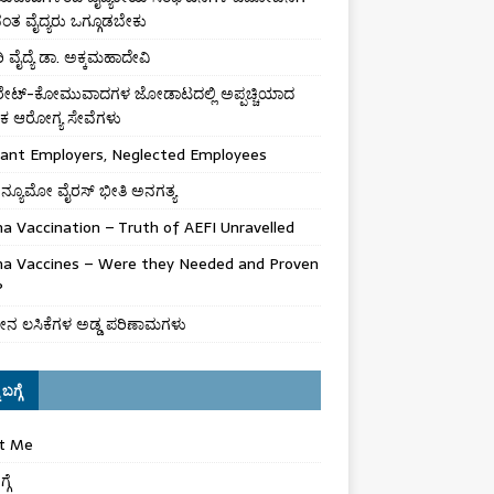
ಾವಂತ ವೈದ್ಯರು ಒಗ್ಗೂಡಬೇಕು
 ವೈದ್ಯೆ ಡಾ. ಅಕ್ಕಮಹಾದೇವಿ
ಪರೇಟ್-ಕೋಮುವಾದಗಳ ಜೋಡಾಟದಲ್ಲಿ ಅಪ್ಪಚ್ಚಿಯಾದ
ಕ ಆರೋಗ್ಯ ಸೇವೆಗಳು
gant Employers, Neglected Employees
ನ್ಯೂಮೋ ವೈರಸ್ ಭೀತಿ ಅನಗತ್ಯ
a Vaccination – Truth of AEFI Unravelled
na Vaccines – Were they Needed and Proven
?
ನ ಲಸಿಕೆಗಳ ಅಡ್ಡ ಪರಿಣಾಮಗಳು
ಬಗ್ಗೆ
t Me
್ಗೆ