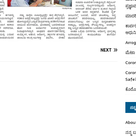
ಪ್ರಜ್ಞ
ಮಾದರಿ
ಕಾರ್
ಆಧುನಿ
Arro
NEXT
ಮೆಟಾ 
Coron
Coro
Safe
ಕೊರೋ
ನನ್ನ 
Abou
ನನ್ನ ಬಗ