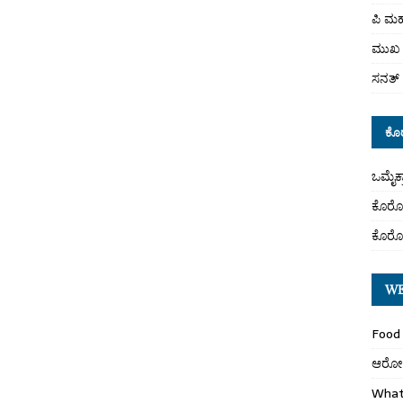
ಪಿ ಮಹ
ಮುಖ 
ಸನತ್ 
ಕೊ
ಒಮೈಕ
ಕೊರೋ
ಕೊರೋ
WE
Food 
ಆರೋಗ್
What