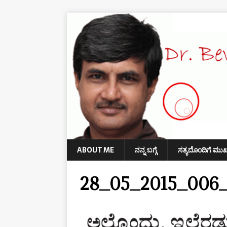
ABOUT ME
ನನ್ನ ಬಗ್ಗೆ
ಸತ್ಯದೊಂದಿಗೆ ಮು
28_05_2015_006