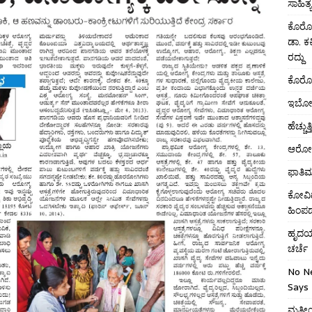
ಸಾಹಿತ್ಯ 
ಕೊರೋನ
ಡಾ. ಕ
ರದ್ದು
ಕೊರೋನ
ಇಬೋಲ
ಹೆಚ್ಚ
ಆರೋಗ್
ಫಾತಿ
ಕೋವಿ
ಹಿಂಪ
ಹೃದಯಾ
ಚರ್ಚೆ
No N
Says 
ಮತೀಯ