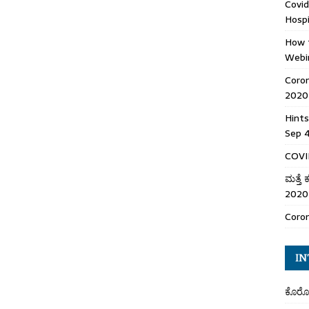
Covid
Hospi
How t
Webi
Coro
2020
Hints
Sep 
COVID
ಮತ್ತೆ
2020
Coron
IN
ಕೊರೋ