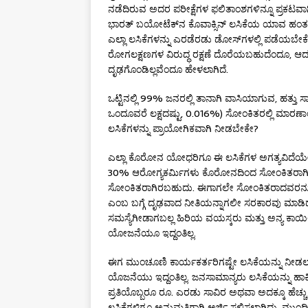
ನಡೆದಿರುವ ಅದರ ಪರೀಕ್ಷೆಗಳ ಫಲಿತಾಂಶಗಳಿನ್ನೂ ಪ್ರಕಟವಾಗಿಲ್ಲ
ಭಾರತ್ ಬಯೋಟೆಕ್‌ನ ಕೊವಾಕ್ಸಿನ್ ಲಸಿಕೆಯ ಯಾವ ಹಂತದ ಪರ
ಎಲ್ಲಾ ಲಸಿಕೆಗಳನ್ನು ಎರಡೆರಡು ಡೋಸ್‌ಗಳಲ್ಲಿ ಪಡೆಯ
ರೋಗಲಕ್ಷಣಗಳ ವಿರುದ್ಧ ರಕ್ಷಣೆ ದೊರೆಯಬಹುದೆಂದೂ, ಆದರೆ
ದೃಢಗೊಂಡಿಲ್ಲವೆಂದೂ ಹೇಳಲಾಗಿದೆ.
ಒಟ್ಟಿನಲ್ಲಿ 99% ಜನರಲ್ಲಿ ತಾನಾಗಿ ವಾಸಿಯಾಗುವ, ಹತ್ತು ಸ
ಒಂದೂವರೆ ಲಕ್ಷದಷ್ಟು, 0.016%) ಸೋಂಕಿತರಲ್ಲಿ ಮಾರಣಾಂ
ಲಸಿಕೆಗಳನ್ನು ಪ್ರಾಯೋಗಿಕವಾಗಿ ನೀಡಬೇಕೇ?
ಎಲ್ಲಾ ಕೊರೋನ ಯೋಧರಿಗೂ ಈ ಲಸಿಕೆಗಳ ಅಗತ್ಯವಿದೆಯೇ ಎ
30% ಆರೋಗ್ಯಕರ್ಮಿಗಳು ಕೊರೋನದಿಂದ ಸೋಂಕಿತರಾಗಿದ್ದಾರ
ಸೋಂಕಿತರಾಗಿರಬಹುದು. ಈಗಾಗಲೇ ಸೋಂಕಿತರಾದವರನ್ನು ಗ
ಎಂಬ ಬಗ್ಗೆ ದೃಢವಾದ ನೀತಿಯನ್ನಾಗಲೀ ಸರಕಾರವು ಮಾಡಿದಂ
ಸಮಸ್ಯೆಗೀಡಾಗಬಲ್ಲ ಹಿರಿಯ ವಯಸ್ಕರು ಮತ್ತು ಅನ್ಯ ಕಾಯಿ
ಯೋಜನೆಯೂ ಇದ್ದಂತಿಲ್ಲ.
ಈಗ ಮುಂಚೂಣಿ ಕಾರ್ಯಕರ್ತರಿಗಷ್ಟೇ ಲಸಿಕೆಯನ್ನು ನೀಡಲಾ
ಯೊಜನೆಯು ಇದ್ದಂತಿಲ್ಲ. ಜನಸಾಮಾನ್ಯರು ಲಸಿಕೆಯನ್ನು ಹಾ
ಪ್ರತಿಯೊಬ್ಬರೂ ರೂ. ಎರಡು ಸಾವಿರ ಅಥವಾ ಅದಕ್ಕೂ ಹೆಚ್ಚು 
ಲಸಿಕೆಗಳಿಗೂ ಅನುಮತಿಗಾಗಿ ಅರ್ಜಿ ಸಲ್ಲಿಸಲಾಗಿದ್ದು, ಮುಂದ