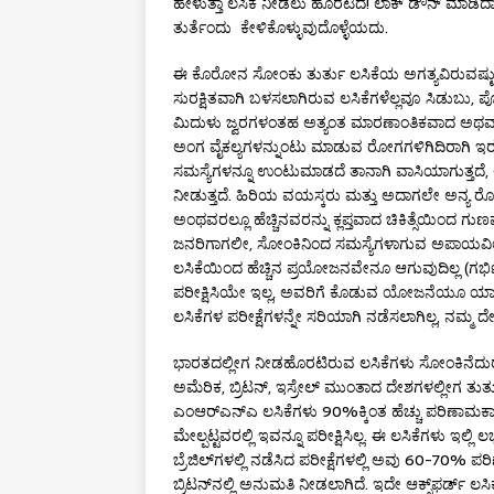
ಹೇಳುತ್ತಾ ಲಸಿಕೆ ನೀಡಲು ಹೊರಟಿದೆ! ಲಾಕ್ ಡೌನ್ ಮಾಡಿದಾಗ
ತುರ್ತೆಂದು ಕೇಳಿಕೊಳ್ಳುವುದೊಳ್ಳೆಯದು.
ಈ ಕೊರೋನ ಸೋಂಕು ತುರ್ತು ಲಸಿಕೆಯ ಅಗತ್ಯವಿರುವಷ್ಟ
ಸುರಕ್ಷಿತವಾಗಿ ಬಳಸಲಾಗಿರುವ ಲಸಿಕೆಗಳೆಲ್ಲವೂ ಸಿಡುಬು, ಪ
ಮಿದುಳು ಜ್ವರಗಳಂತಹ ಅತ್ಯಂತ ಮಾರಣಾಂತಿಕವಾದ ಅಥವಾ
ಅಂಗ ವೈಕಲ್ಯಗಳನ್ನುಂಟು ಮಾಡುವ ರೋಗಗಳಿಗಿದಿರಾಗ
ಸಮಸ್ಯೆಗಳನ್ನೂ ಉಂಟುಮಾಡದೆ ತಾನಾಗಿ ವಾಸಿಯಾಗುತ್ತದೆ, 
ನೀಡುತ್ತದೆ. ಹಿರಿಯ ವಯಸ್ಕರು ಮತ್ತು ಅದಾಗಲೇ ಅನ್ಯ ರೋ
ಅಂಥವರಲ್ಲೂ ಹೆಚ್ಚಿನವರನ್ನು ಕ್ಲಪ್ತವಾದ ಚಿಕಿತ್ಸೆಯಿಂ
ಜನರಿಗಾಗಲೀ, ಸೋಂಕಿನಿಂದ ಸಮಸ್ಯೆಗಳಾಗುವ ಅಪಾಯವಿ
ಲಸಿಕೆಯಿಂದ ಹೆಚ್ಚಿನ ಪ್ರಯೋಜನವೇನೂ ಆಗುವುದಿಲ್ಲ (ಗರ್ಭಿಣ
ಪರೀಕ್ಷಿಸಿಯೇ ಇಲ್ಲ, ಅವರಿಗೆ ಕೊಡುವ ಯೋಜನೆಯೂ ಯಾವ
ಲಸಿಕೆಗಳ ಪರೀಕ್ಷೆಗಳನ್ನೇ ಸರಿಯಾಗಿ ನಡೆಸಲಾಗಿಲ್ಲ, ನಮ್ಮ ದ
ಭಾರತದಲ್ಲೀಗ ನೀಡಹೊರಟಿರುವ ಲಸಿಕೆಗಳು ಸೋಂಕಿನೆದುರು 
ಅಮೆರಿಕ, ಬ್ರಿಟನ್, ಇಸ್ರೇಲ್ ಮುಂತಾದ ದೇಶಗಳಲ್ಲೀಗ ತುರ್
ಎಂಆರ್‌ಎನ್‌ಎ ಲಸಿಕೆಗಳು 90%ಕ್ಕಿಂತ ಹೆಚ್ಚು ಪರಿಣಾಮಕಾರ
ಮೇಲ್ಪಟ್ಟವರಲ್ಲಿ ಇವನ್ನೂ ಪರೀಕ್ಷಿಸಿಲ್ಲ. ಈ ಲಸಿಕೆಗಳು ಇಲ್ಲಿ ಲಭ
ಬ್ರೆಜಿಲ್‌ಗಳಲ್ಲಿ ನಡೆಸಿದ ಪರೀಕ್ಷೆಗಳಲ್ಲಿ ಅವು 60-70% 
ಬ್ರಿಟನ್‌ನಲ್ಲಿ ಅನುಮತಿ ನೀಡಲಾಗಿದೆ. ಇದೇ ಆಕ್ಸ್‌ಫರ್ಡ್ ಲಸಿ