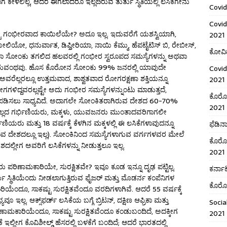
 ಕೇಳಲಿಲ್ಲ, ಆದರೆ ಈಗಲಾದರೂ ಇಲ್ಲದಿರುವ ತುರ್ತು ಸ್ಥಿತಿಯಲ್ಲಿ ಲಸಿಕೆಗೇನು
Covid
Covid
ು ಗಂಭೀರವಾದ ಕಾಯಿಲೆಯೇ? ಅದೂ ಇಲ್ಲ. ಇದುವರೆಗೆ ಯಶಸ್ವಿಯಾಗಿ,
2021
ೋಲಿಯೋ, ಧನುರ್ವಾತ, ಡಿಫ್ತೀರಿಯಾ, ನಾಯಿ ಕೆಮ್ಮು, ಹೆಪಟೈಟಿಸ್ ಬಿ, ರೇಬೀಸ್,
ಕೋವಿಡ
 ಸೋಂಕು ತಗಲಿದ ಹಲವರಲ್ಲಿ ಗಂಭೀರ ಸ್ವರೂಪದ ಸಮಸ್ಯೆಗಳನ್ನು ಅಥವಾ
ಿ ಇರುವಂಥವು. ಹೊಸ ಕೊರೋನ ಸೋಂಕು 99% ಜನರಲ್ಲಿ ಯಾವುದೇ
Covid
ಅವರೆಲ್ಲರಲ್ಲೂ ಉತ್ತಮವಾದ, ಶಾಶ್ವತವಾದ ರೋಗರಕ್ಷಣಾ ಶಕ್ತಿಯನ್ನೂ
2021
ಗಗಳಿದ್ದವರಲ್ಲಷ್ಟೇ ಅದು ಗಂಭೀರ ಸಮಸ್ಯೆಗಳನ್ನುಂಟು ಮಾಡುತ್ತದೆ,
ಕೊರೋನ
ದ ಗುಣಪಡಿಸಲು ಸಾಧ್ಯವಿದೆ. ಅದಾಗಲೇ ಸೋಂಕಿತರಾಗಿರುವ ದೇಶದ 60-70%
2021
ಲ್ಲದ ಗರ್ಭಿಣಿಯರು, ಮಕ್ಕಳು, ಯುವಜನರು ಮುಂತಾದವರಿಗಾಗಲೀ
ಿಯರು ಮತ್ತು 18 ವರ್ಷಕ್ಕೆ ಕೆಳಗಿನ ಮಕ್ಕಳಲ್ಲಿ ಈ ಲಸಿಕೆಗಳಾವುದನ್ನೂ
ಫೆಡಿನ
 ದೇಶದಲ್ಲೂ ಇಲ್ಲ). ಸೋಂಕಿನಿಂದ ಸಮಸ್ಯೆಗಳಾಗುವ ವರ್ಗಗಳವರ ಮೇಲೆ
ಕೊರೋನ
ೇಶದಲ್ಲೀಗ ಅವರಿಗೆ ಲಸಿಕೆಗಳನ್ನು ನೀಡುತ್ತಲೂ ಇಲ್ಲ.
2021
ಪರಿಣಾಮಕಾರಿಯೇ, ಸುರಕ್ಷಿತವೇ? ಇವೂ ಕೂಡ ಇನ್ನೂ ದೃಢ ಪಟ್ಟಿಲ್ಲ.
ಕರ್ನಾಟ
ತು ಸ್ಥಿತಿಯೆಂದು ನೀಡಲಾಗುತ್ತಿರುವ ಫೈಜರ್ ಮತ್ತು ಮೊಡರ್ನ ಕಂಪೆನಿಗಳ
ಕೊರೋನ
ಿಯೆಂದೂ, ಸಾಕಷ್ಟು ಸುರಕ್ಷಿತವೆಂದೂ ವರದಿಗಳಾಗಿವೆ. ಆದರೆ 55 ವರ್ಷಕ್ಕೆ
್ಯವೂ ಇಲ್ಲ. ಆಕ್ಸ್‌ಫರ್ಡ್ ಲಸಿಕೆಯ ಬಗ್ಗೆ ಬ್ರಿಟನ್, ದಕ್ಷಿಣ ಆಫ್ರಿಕಾ ಮತ್ತು
Socia
ಪರಿಣಾಮಕಾರಿಯೆಂದೂ, ಸಾಕಷ್ಟು ಸುರಕ್ಷಿತವೆಂದೂ ಕಂಡುಬಂದಿದೆ, ಅದಕ್ಕೀಗ
2021
ಕೆ ಇಲ್ಲೀಗ ಕೊವಿಶೀಲ್ಡ್ ಹೆಸರಲ್ಲಿ ಬಳಕೆಗೆ ಬಂದಿದೆ; ಆದರೆ ಭಾರತದಲ್ಲಿ