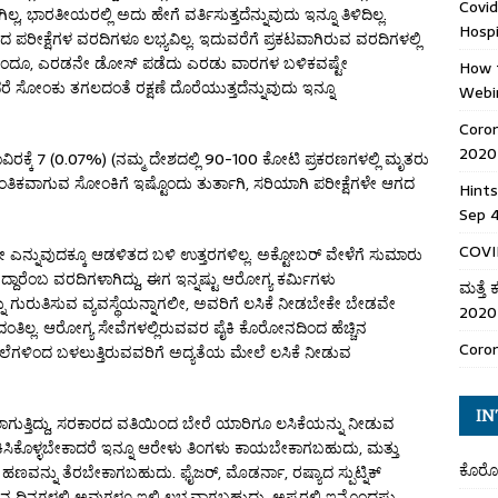
Covid
, ಭಾರತೀಯರಲ್ಲಿ ಅದು ಹೇಗೆ ವರ್ತಿಸುತ್ತದೆನ್ನುವುದು ಇನ್ನೂ ತಿಳಿದಿಲ್ಲ.
Hospi
ೀಕ್ಷೆಗಳ ವರದಿಗಳೂ ಲಭ್ಯವಿಲ್ಲ. ಇದುವರೆಗೆ ಪ್ರಕಟವಾಗಿರುವ ವರದಿಗಳಲ್ಲಿ
ಬೇಕೆಂದೂ, ಎರಡನೇ ಡೋಸ್ ಪಡೆದು ಎರಡು ವಾರಗಳ ಬಳಿಕವಷ್ಟೇ
How t
 ಸೋಂಕು ತಗಲದಂತೆ ರಕ್ಷಣೆ ದೊರೆಯುತ್ತದೆನ್ನುವುದು ಇನ್ನೂ
Webi
Coro
2020
ಾವಿರಕ್ಕೆ 7 (0.07%) (ನಮ್ಮ ದೇಶದಲ್ಲಿ 90-100 ಕೋಟಿ ಪ್ರಕರಣಗಳಲ್ಲಿ ಮೃತರು
ತಿಕವಾಗುವ ಸೋಂಕಿಗೆ ಇಷ್ಟೊಂದು ತುರ್ತಾಗಿ, ಸರಿಯಾಗಿ ಪರೀಕ್ಷೆಗಳೇ ಆಗದ
Hints
Sep 
COVID
ನ್ನುವುದಕ್ಕೂ ಆಡಳಿತದ ಬಳಿ ಉತ್ತರಗಳಿಲ್ಲ. ಅಕ್ಟೋಬರ್ ವೇಳೆಗೆ ಸುಮಾರು
ೆಂಬ ವರದಿಗಳಾಗಿದ್ದು, ಈಗ ಇನ್ನಷ್ಟು ಆರೋಗ್ಯ ಕರ್ಮಿಗಳು
ಮತ್ತೆ
ುರುತಿಸುವ ವ್ಯವಸ್ಥೆಯನ್ನಾಗಲೀ, ಅವರಿಗೆ ಲಸಿಕೆ ನೀಡಬೇಕೇ ಬೇಡವೇ
2020
ತಿಲ್ಲ. ಆರೋಗ್ಯ ಸೇವೆಗಳಲ್ಲಿರುವವರ ಪೈಕಿ ಕೊರೋನದಿಂದ ಹೆಚ್ಚಿನ
Coron
ಲೆಗಳಿಂದ ಬಳಲುತ್ತಿರುವವರಿಗೆ ಅದ್ಯತೆಯ ಮೇಲೆ ಲಸಿಕೆ ನೀಡುವ
IN
ಗುತ್ತಿದ್ದು, ಸರಕಾರದ ವತಿಯಿಂದ ಬೇರೆ ಯಾರಿಗೂ ಲಸಿಕೆಯನ್ನು ನೀಡುವ
ಕಿಸಿಕೊಳ್ಳಬೇಕಾದರೆ ಇನ್ನೂ ಆರೇಳು ತಿಂಗಳು ಕಾಯಬೇಕಾಗಬಹುದು, ಮತ್ತು
ಕೊರೋ
ಹಣವನ್ನು ತೆರಬೇಕಾಗಬಹುದು. ಫೈಜರ್, ಮೊಡರ್ನಾ, ರಷ್ಯಾದ ಸ್ಪುಟ್ನಿಕ್
ಿನ ದಿನಗಳಲ್ಲಿ ಅವುಗಳೂ ಇಲ್ಲಿ ಲಭ್ಯವಾಗಬಹುದು. ಅಷ್ಟರಲ್ಲಿ ಇನ್ನೊಂದಷ್ಟು