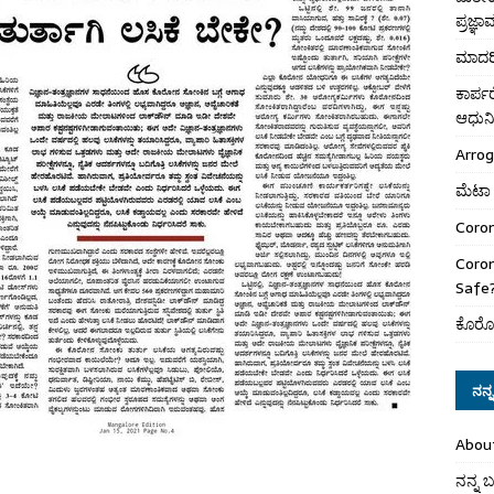
ಪ್ರಜ್ಞ
ಮಾದರಿ
ಕಾರ್
ಆಧುನಿ
Arro
ಮೆಟಾ 
Coron
Coro
Safe
ಕೊರೋ
ನನ್ನ 
Abou
ನನ್ನ ಬಗ