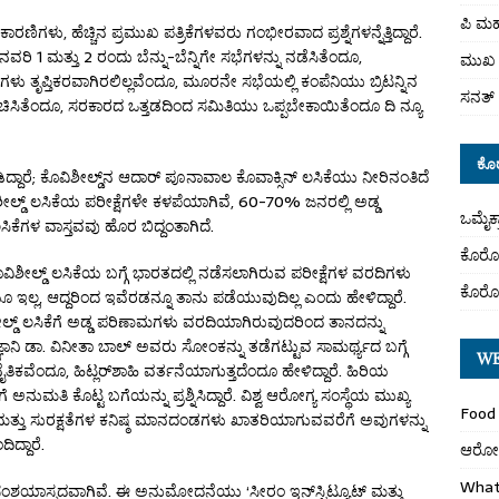
ಪಿ ಮಹ
ಿಗಳು, ಹೆಚ್ಚಿನ ಪ್ರಮುಖ ಪತ್ರಿಕೆಗಳವರು ಗಂಭೀರವಾದ ಪ್ರಶ್ನೆಗಳನ್ನೆತ್ತಿದ್ದಾರೆ.
ರಿ 1 ಮತ್ತು 2 ರಂದು ಬೆನ್ನು-ಬೆನ್ನಿಗೇ ಸಭೆಗಳನ್ನು ನಡೆಸಿತೆಂದೂ,
ಮುಖ 
ಗಳು ತೃಪ್ತಿಕರವಾಗಿರಲಿಲ್ಲವೆಂದೂ, ಮೂರನೇ ಸಭೆಯಲ್ಲಿ ಕಂಪೆನಿಯು ಬ್ರಿಟನ್ನಿನ
ಸನತ್ 
ಿಸಿತೆಂದೂ, ಸರಕಾರದ ಒತ್ತಡದಿಂದ ಸಮಿತಿಯು ಒಪ್ಪಬೇಕಾಯಿತೆಂದೂ ದಿ ನ್ಯೂ
ಕೊ
ಾರೆ; ಕೊವಿಶೀಲ್ಡ್‌ನ ಆದಾರ್ ಪೂನಾವಾಲ ಕೊವಾಕ್ಸಿನ್ ಲಸಿಕೆಯು ನೀರಿನಂತಿದೆ
ಿಶೀಲ್ಡ್ ಲಸಿಕೆಯ ಪರೀಕ್ಷೆಗಳೇ ಕಳಪೆಯಾಗಿವೆ, 60-70% ಜನರಲ್ಲಿ ಅಡ್ಡ
ಒಮೈಕ
ಿಕೆಗಳ ವಾಸ್ತವವು ಹೊರ ಬಿದ್ದಂತಾಗಿದೆ.
ಕೊರೋ
ವಿಶೀಲ್ಡ್ ಲಸಿಕೆಯ ಬಗ್ಗೆ ಭಾರತದಲ್ಲಿ ನಡೆಸಲಾಗಿರುವ ಪರೀಕ್ಷೆಗಳ ವರದಿಗಳು
ಕೊರೋ
ಯೂ ಇಲ್ಲ, ಆದ್ದರಿಂದ ಇವೆರಡನ್ನೂ ತಾನು ಪಡೆಯುವುದಿಲ್ಲ ಎಂದು ಹೇಳಿದ್ದಾರೆ.
ಲ್ಡ್ ಲಸಿಕೆಗೆ ಅಡ್ಡ ಪರಿಣಾಮಗಳು ವರದಿಯಾಗಿರುವುದರಿಂದ ತಾನದನ್ನು
ಿಜ್ಞಾನಿ ಡಾ. ವಿನೀತಾ ಬಾಲ್ ಅವರು ಸೋಂಕನ್ನು ತಡೆಗಟ್ಟುವ ಸಾಮರ್ಥ್ಯದ ಬಗ್ಗೆ
WE
ವೆಂದೂ, ಹಿಟ್ಲರ್‌ಶಾಹಿ ವರ್ತನೆಯಾಗುತ್ತದೆಂದೂ ಹೇಳಿದ್ದಾರೆ. ಹಿರಿಯ
ುಮತಿ ಕೊಟ್ಟ ಬಗೆಯನ್ನು ಪ್ರಶ್ನಿಸಿದ್ದಾರೆ. ವಿಶ್ವ ಆರೋಗ್ಯ ಸಂಸ್ಥೆಯ ಮುಖ್ಯ
Food 
ತೆ ಮತ್ತು ಸುರಕ್ಷತೆಗಳ ಕನಿಷ್ಠ ಮಾನದಂಡಗಳು ಖಾತರಿಯಾಗುವವರೆಗೆ ಅವುಗಳನ್ನು
ದ್ದಾರೆ.
ಆರೋಗ್
What
ಯಾಸ್ಪದವಾಗಿವೆ. ಈ ಅನುಮೋದನೆಯು ‘ಸೀರಂ ಇನ್‌ಸ್ಟಿಟ್ಯೂಟ್‌ ಮತ್ತು