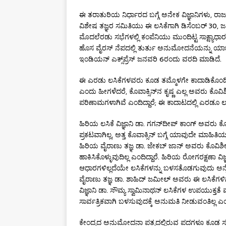
ಈ ತರಾತುರಿಯ ನಿರ್ಧಾರದ ಬಗ್ಗೆ ಅನೇಕ ವಿಜ್ಞಾನಿಗಳು, ರಾಜಕಾರಣ
ವಿಶೇಷ ತಜ್ಞರ ಸಮಿತಿಯು ಈ ಲಸಿಕೆಗಾಗಿ ಡಿಸೆಂಬರ್ 30, ಜನವ
ಮೊದಲೆರಡು ಸಭೆಗಳಲ್ಲಿ ಕಂಪೆನಿಯು ಮುಂದಿಟ್ಟ ಸಾಕ್ಷ್ಯಾಧಾರ
ಹೊಸ ವೈರಸ್ ನೆಪದಲ್ಲಿ ತುರ್ತು ಅನುಮೋದನೆಯನ್ನು ಯಾಚ
ಇಂಡಿಯನ್ ಎಕ್ಸ್‌ಪ್ರೆಸ್ ಜನವರಿ 6ರಂದು ವರದಿ ಮಾಡಿದೆ.
ಈ ಎರಡು ಲಸಿಕೆಗಳವರು ಕೂಡ ತಮ್ಮೊಳಗೇ ಕಾದಾಡಿಕೊಂಡಿದ್ದ
ಎಂದು ಹೀಗಳೆದರೆ, ಕೊವಾಕ್ಸಿನ್‌ನ ಕೃಷ್ಣ ಎಲ್ಲ ಅವರು ಕೊವ
ಪರಿಣಾಮಗಳಾಗಿವೆ ಎಂದಿದ್ದಾರೆ; ಈ ಕಾದಾಟದಲ್ಲಿ ಎರಡೂ ಲಸ
ಹಿರಿಯ ಲಸಿಕೆ ವಿಜ್ಞಾನಿ ಡಾ. ಗಗನ್‌ದೀಪ್ ಕಾಂಗ್ ಅವರು ಕೊ
ಪ್ರಕಟವಾಗಿಲ್ಲ, ಅತ್ತ ಕೊವಾಕ್ಸಿನ್ ಬಗ್ಗೆ ಯಾವುದೇ ಮಾಹಿತಿ
ಹಿರಿಯ ವೈರಾಣು ತಜ್ಞ ಡಾ. ಜೇಕಬ್ ಜಾನ್ ಅವರು ಕೊವಿಶೀ
ಹಾಕಿಸಿಕೊಳ್ಳುವುದಿಲ್ಲ ಎಂದಿದ್ದಾರೆ. ಹಿರಿಯ ರೋಗರಕ್ಷಣಾ ವ
ಆಧಾರಗಳಿಲ್ಲದೆಯೇ ಲಸಿಕೆಗಳನ್ನು ಬಳಸತೊಡಗುವುದು ಅನೈತಿಕ
ವೈರಾಣು ತಜ್ಞ ಡಾ. ಶಾಹಿದ್ ಜಮೀಲ್ ಅವರು ಈ ಲಸಿಕೆಗಳಿಗೆ ಅನ
ವಿಜ್ಞಾನಿ ಡಾ. ಸೌಮ್ಯ ಸ್ವಾಮಿನಾಥನ್ ಲಸಿಕೆಗಳ ಉಪಯುಕ್ತ
ಸಾರ್ವತ್ರಿಕವಾಗಿ ಬಳಸುವುದಕ್ಕೆ ಅನುಮತಿ ನೀಡುವಂತಿಲ್ಲ ಎಂದಿ
ಕೇಂದ್ರದ ಅನುಮೋದನಾ ಪತ್ರದಲ್ಲಿರುವ ಪದಗಳೂ ಕೂಡ ಸಂಶ