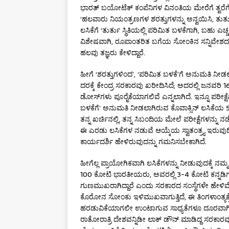
ಭಾರತ್ ಬಯೋಟೆಕ್‌ ಕಂಪೆನಿಗಳ ವಿನಂತಿಯ ಮೇರೆಗೆ ತ್ವರೆಗೊಳ
‘ಹಲವಾರು ನಿಯಂತ್ರಣಗಳ ಶರತ್ತುಗಳನ್ನು ಅನ್ವಯಿಸಿ, ತುರ್ತ
ಲಸಿಕೆಗೆ ‘ತುರ್ತು ಸ್ಥಿತಿಯಲ್ಲಿ ಪರಿಮಿತ ಬಳಕೆಗಾಗಿ, ಬಹು ಎಚ
ವಿಶೇಷವಾಗಿ, ರೂಪಾಂತರಿತ ಬಗೆಯ ಸೋಂಕಿನ ಸನ್ನಿವೇಶದಲ
ಹಲವು ತಜ್ಞರು ಕೇಳಿದ್ದಾರೆ.
ಹೀಗೆ ‘ಶರತ್ತುಗಳಿಂದ’, ‘ಪರಿಮಿತ ಬಳಕೆ’ಗೆ ಅನುಮತಿ ನೀ
ದರಕ್ಕೆ ಕೇಂದ್ರ ಸರಕಾರವು ಖರೀದಿಸಿದೆ; ಅದರಲ್ಲಿ ಜನವರಿ 
ಡೋಸ್‌ಗಳು ಪೂರೈಕೆಯಾಗಲಿವೆ ಎನ್ನಲಾಗಿದೆ. ಇನ್ನೂ ಪರೀಕ್ಷೆ
ಬಳಕೆಗೆ’ ಅನುಮತಿ ನೀಡಲಾಗಿರುವ ಕೊವಾಕ್ಸಿನ್ ಲಸಿಕೆಯ 
ತನ್ನ ಖರ್ಚಿನಲ್ಲಿ, ತನ್ನ ಸಿಬಂದಿಯ ಮೇಲೆ ಪರೀಕ್ಷೆಗಳನ್
ಈ ಎರಡು ಲಸಿಕೆಗಳ ನಡುವೆ ಆಯ್ಕೆಯ ಸ್ವಾತಂತ್ರ್ಯ ಇರುವುದ
ಕಾರ್ಯದರ್ಶಿ ಹೇಳಿರುವುದನ್ನು ಗಮನಿಸಬೇಕಾಗಿದೆ.
ಹೀಗೆಲ್ಲ ಪ್ರಾಯೋಗಿಕವಾಗಿ ಲಸಿಕೆಗಳನ್ನು ನೀಡುವುದಕ್ಕೆ 
100 ಕೋಟಿ ಭಾರತೀಯರು, ಅವರಲ್ಲಿ 3-4 ಕೋಟಿ ಕನ್ನ
ಗುಣಮುಖರಾಗಿದ್ದಾರೆ ಎಂದು ಸರಕಾರದ ಸಂಸ್ಥೆಗಳೇ ಹೇಳಿವೆ.
ಕೊರೋನ ಸೋಂಕು ಇಳಿಮುಖವಾಗುತ್ತಿದೆ, ಈ ತಿಂಗಳಾಂತ್ಯಕ
ಹರಡುವಿಕೆಯಾಗಲೀ ಉಂಟಾಗುವ ಸಾಧ್ಯತೆಗಳೂ ದೂರವಾಗಿವೆ
ರಾತೋರಾತ್ರಿ ದೇಶವನ್ನಿಡೀ ಲಾಕ್ ಡೌನ್ ಮಾಡಿದ್ದ ಸರಕಾರವು