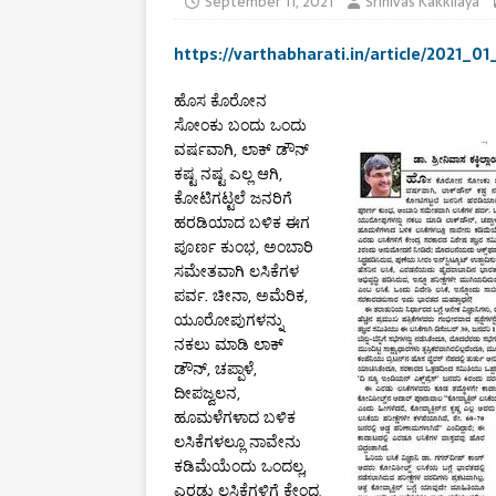
September 11, 2021
Srinivas Kakkilaya
https://varthabharati.in/article/2021_01
ಹೊಸ ಕೊರೋನ
ಸೋಂಕು ಬಂದು ಒಂದು
ವರ್ಷವಾಗಿ, ಲಾಕ್ ಡೌನ್
ಕಷ್ಟ ನಷ್ಟ ಎಲ್ಲ ಆಗಿ,
ಕೋಟಿಗಟ್ಟಲೆ ಜನರಿಗೆ
ಹರಡಿಯಾದ ಬಳಿಕ ಈಗ
ಪೂರ್ಣ ಕುಂಭ, ಅಂಬಾರಿ
ಸಮೇತವಾಗಿ ಲಸಿಕೆಗಳ
ಪರ್ವ. ಚೀನಾ, ಅಮೆರಿಕ,
ಯೂರೋಪುಗಳನ್ನು
ನಕಲು ಮಾಡಿ ಲಾಕ್
ಡೌನ್, ಚಪ್ಪಾಳೆ,
ದೀಪಜ್ವಲನ,
ಹೂಮಳೆಗಳಾದ ಬಳಿಕ
ಲಸಿಕೆಗಳಲ್ಲೂ ನಾವೇನು
ಕಡಿಮೆಯೆಂದು ಒಂದಲ್ಲ,
ಎರಡು ಲಸಿಕೆಗಳಿಗೆ ಕೇಂದ್ರ