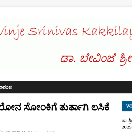
ಖಾಮುಖಿ
ದ ಕೊರೋನ ಸೋಂಕಿಗೆ ತುರ್ತಾಗಿ ಲಸಿಕೆ
WH
ಡಾ. ಶ್
2025ರ