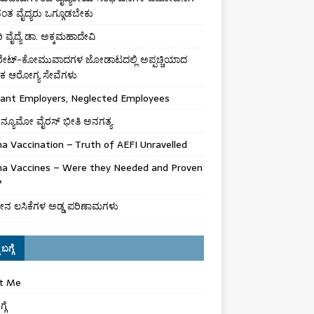
ಾವಂತ ವೈದ್ಯರು ಒಗ್ಗೂಡಬೇಕು
 ವೈದ್ಯೆ ಡಾ. ಅಕ್ಕಮಹಾದೇವಿ
ಪರೇಟ್-ಕೋಮುವಾದಗಳ ಜೋಡಾಟದಲ್ಲಿ ಅಪ್ಪಚ್ಚಿಯಾದ
ಕ ಆರೋಗ್ಯ ಸೇವೆಗಳು
gant Employers, Neglected Employees
ನ್ಯೂಮೋ ವೈರಸ್ ಭೀತಿ ಅನಗತ್ಯ
a Vaccination – Truth of AEFI Unravelled
na Vaccines – Were they Needed and Proven
?
ನ ಲಸಿಕೆಗಳ ಅಡ್ಡ ಪರಿಣಾಮಗಳು
ಬಗ್ಗೆ
t Me
್ಗೆ