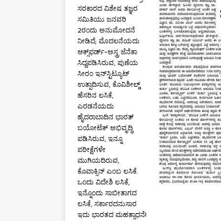
ಸರಕಾರದ ವಿಶೇಷ ತಜ್ಞರ
ಸಮಿತಿಯು ಜನವರಿ
2ರಂದು ಅನುಮೋದನೆ
ನೀಡಿದೆ; ಮೊದಲನೆಯದು
ಆಕ್ಸ್‌ಫರ್ಡ್-ಅಸ್ತ್ರ ಜೆನೆಕಾ
ಸಿದ್ದಪಡಿಸಿರುವ, ಪುಣೆಯ
ಸೀರಂ ಇನ್‌ಸ್ಟಿಟ್ಯೂಟ್‌
ಉತ್ಪಾದಿಸುವ, ಕೊವಿಶೀಲ್ಡ್
ಹೆಸರಿನ ಲಸಿಕೆ,
ಎರಡನೆಯದು
ಹೈದರಾಬಾದಿನ ಭಾರತ್
ಬಯೋಟೆಕ್ ಅಭಿವೃದ್ಧಿ
ಪಡಿಸಿರುವ, ಇನ್ನೂ
ಪರೀಕ್ಷೆಗಳೇ
ಮುಗಿಯದಿರುವ,
ಕೊವಾಕ್ಸಿನ್ ಎಂಬ ಲಸಿಕೆ.
ಒಂದು ವಿದೇಶಿ ಲಸಿಕೆ,
ಇನ್ನೊಂದು ಸಾಬೀತಾಗದ
ಲಸಿಕೆ, ಸರ್ಕಾರದನುಸಾರ
ಇದು ಭಾರತದ ಮಹತ್ಸಾಧನೆ!