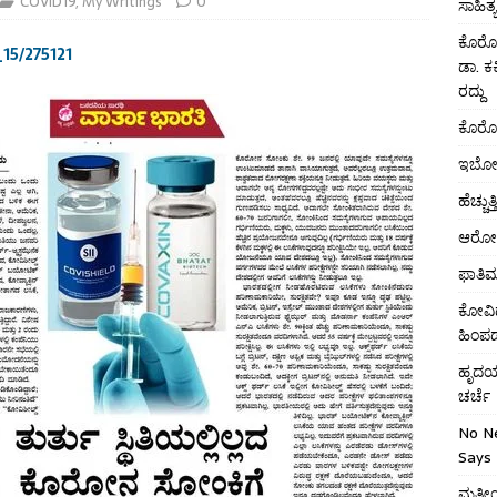
COVID19
,
My Writings
0
ಸಾಹಿತ್ಯ 
ಕೊರೋನ
_15/275121
ಡಾ. ಕ
ರದ್ದು
ಕೊರೋನ
ಇಬೋಲ
ಹೆಚ್ಚ
ಆರೋಗ್
ಫಾತಿ
ಕೋವಿ
ಹಿಂಪ
ಹೃದಯಾ
ಚರ್ಚೆ
No N
Says 
ಮತೀಯ