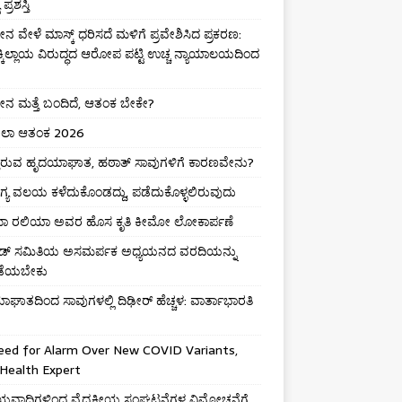
ಪ್ರಶಸ್ತಿ
 ವೇಳೆ ಮಾಸ್ಕ್ ಧರಿಸದೆ ಮಳಿಗೆ ಪ್ರವೇಶಿಸಿದ ಪ್ರಕರಣ:
ಕ್ಕಿಲ್ಲಾಯ ವಿರುದ್ಧದ ಆರೋಪ ಪಟ್ಟಿ ಉಚ್ಚ ನ್ಯಾಯಾಲಯದಿಂದ
 ಮತ್ತೆ ಬಂದಿದೆ, ಆತಂಕ ಬೇಕೇ?
ಾ ಆತಂಕ 2026
ುತ್ತಿರುವ ಹೃದಯಾಘಾತ, ಹಠಾತ್ ಸಾವುಗಳಿಗೆ ಕಾರಣವೇನು?
ಯ ವಲಯ ಕಳೆದುಕೊಂಡದ್ದು, ಪಡೆದುಕೊಳ್ಳಲಿರುವುದು
ಮಾ ರಲಿಯಾ ಅವರ ಹೊಸ ಕೃತಿ ಕೀಮೋ ಲೋಕಾರ್ಪಣೆ
ಡ್ ಸಮಿತಿಯ ಅಸಮರ್ಪಕ ಅಧ್ಯಯನದ ವರದಿಯನ್ನು
ಡೆಯಬೇಕು
ಘಾತದಿಂದ ಸಾವುಗಳಲ್ಲಿ ದಿಢೀರ್ ಹೆಚ್ಚಳ: ವಾರ್ತಾಭಾರತಿ
eed for Alarm Over New COVID Variants,
Health Expert
ವಾದಿಗಳಿಂದ ವೈದ್ಯಕೀಯ ಸಂಘಟನೆಗಳ ವಿಮೋಚನೆಗೆ