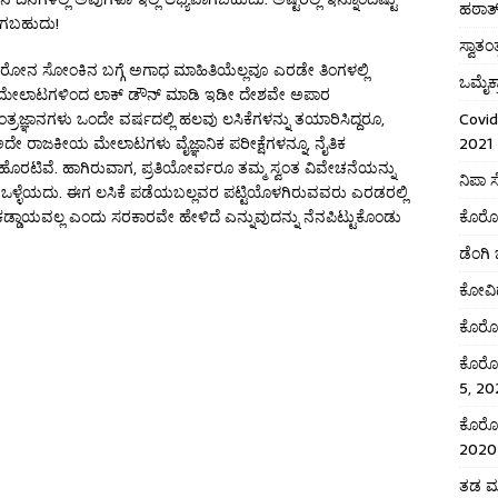
ಹಠಾತ
ಾಗಬಹುದು!
ಸ್ವಾತಂ
 ಕೊರೋನ ಸೋಂಕಿನ ಬಗ್ಗೆ ಅಗಾಧ ಮಾಹಿತಿಯೆಲ್ಲವೂ ಎರಡೇ ತಿಂಗಳಲ್ಲಿ
ಒಮೈಕ
ಕೀಯ ಮೇಲಾಟಗಳಿಂದ ಲಾಕ್ ಡೌನ್ ಮಾಡಿ ಇಡೀ ದೇಶವೇ ಅಪಾರ
ರಜ್ಞಾನಗಳು ಒಂದೇ ವರ್ಷದಲ್ಲಿ ಹಲವು ಲಸಿಕೆಗಳನ್ನು ತಯಾರಿಸಿದ್ದರೂ,
Covid
 ಅದೇ ರಾಜಕೀಯ ಮೇಲಾಟಗಳು ವೈಜ್ಞಾನಿಕ ಪರೀಕ್ಷೆಗಳನ್ನೂ, ನೈತಿಕ
2021
ರಹೊರಟಿವೆ. ಹಾಗಿರುವಾಗ, ಪ್ರತಿಯೋರ್ವರೂ ತಮ್ಮ ಸ್ವಂತ ವಿವೇಚನೆಯನ್ನು
ನಿಪಾ 
 ಒಳ್ಳೆಯದು. ಈಗ ಲಸಿಕೆ ಪಡೆಯಬಲ್ಲವರ ಪಟ್ಟಿಯೊಳಗಿರುವವರು ಎರಡರಲ್ಲಿ
ಕಡ್ಡಾಯವಲ್ಲ ಎಂದು ಸರಕಾರವೇ ಹೇಳಿದೆ ಎನ್ನುವುದನ್ನು ನೆನಪಿಟ್ಟುಕೊಂಡು
ಕೊರೋನ
ಡೆಂಗಿ
ಕೋವಿಡ
ಕೊರೊನ
ಕೊರೋನ
5, 20
ಕೊರೋನ
2020
ತಡ ಮಾ