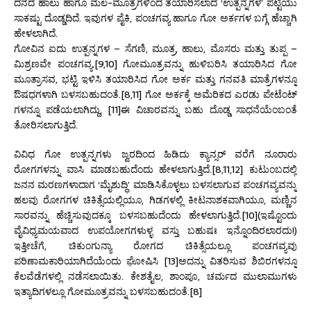
ದನದ ಹಾಲು ಹಾಗೂ ಮಲ-ಮೂತ್ರಗಳಿಂದ ತಯಾರಿಸಲಾದ ‘ಉತ್ಪನ್ನಗಳ’ ಪಟ್ಟಿಯು
ಸಾಕಷ್ಟು ದೊಡ್ಡದಿದೆ. ಇವುಗಳ ಪೈಕಿ, ಪಂಚಗವ್ಯ ಹಾಗೂ ಗೋ ಅರ್ಕಗಳ ಬಗ್ಗೆ ಹೆಚ್ಚಾಗಿ
ಹೇಳಲಾಗಿದೆ.
ಗೋವಿನ ಐದು ಉತ್ಪನ್ನಗಳ – ಸೆಗಣಿ, ಮೂತ್ರ, ಹಾಲು, ಮೊಸರು ಮತ್ತು ತುಪ್ಪ –
ಮಿಶ್ರಣವೇ ಪಂಚಗವ್ಯ.[9,10] ಗೋಮೂತ್ರವನ್ನು ಹುಳಿಬರಿಸಿ ತಯಾರಿಸಿದ ಗೋ
ಮೂತ್ರಾಸವ, ಭಟ್ಟಿ ಇಳಿಸಿ ತಯಾರಿಸಿದ ಗೋ ಅರ್ಕ ಮತ್ತು ಗನವತಿ ಮಾತ್ರೆಗಳನ್ನೂ
ಔಷಧಗಳಾಗಿ ಬಳಸಬಹುದಂತೆ.[8,11] ಗೋ ಅರ್ಕಕ್ಕೆ ಅಮೆರಿಕದ ಎರಡು ಪೇಟೆಂಟ್
ಗಳನ್ನೂ ಪಡೆಯಲಾಗಿದ್ದು, [11]ಈ ವಿಚಾರವನ್ನು ಬಹು ದೊಡ್ಡ ಸಾಧನೆಯೆಂಬಂತೆ
ತೋರಿಸಲಾಗುತ್ತಿದೆ.
ವಿವಿಧ ಗೋ ಉತ್ಪನ್ನಗಳು ಜ್ವರದಿಂದ ಹಿಡಿದು ಕ್ಯಾನ್ಸರ್ ವರೆಗೆ ನೂರಾರು
ರೋಗಗಳನ್ನು ವಾಸಿ ಮಾಡಬಹುದೆಂದು ಹೇಳಲಾಗುತ್ತಿದೆ.[8,11,12] ಕುಟುಂಬದಲ್ಲಿ
ಜನನ ಮರಣಗಳಾದಾಗ ‘ಮೈಶುದ್ಧಿ’ ಮಾಡಿಸಿಕೊಳ್ಳಲು ಬಳಸಲಾಗುವ ಪಂಚಗವ್ಯವನ್ನು
ಹಲವು ರೋಗಗಳ ಚಿಕಿತ್ಸೆಯಲ್ಲಿಯೂ, ಗಿಡಗಳಲ್ಲಿ ಕೀಟನಾಶಕವಾಗಿಯೂ, ಮಣ್ಣಿನ
ಸಾರವನ್ನು ಹೆಚ್ಚಿಸುವುದಕ್ಕೂ ಬಳಸಬಹುದೆಂದು ಹೇಳಲಾಗುತ್ತಿದೆ.[10](ಇಷ್ಟೊಂದು
ವೈವಿಧ್ಯಮಯವಾದ ಉಪಯೋಗಗಳುಳ್ಳ ವಸ್ತು ಬಹುಷಃ ಇನ್ನೊಂದಿರಲಾರದು!)
ಇತ್ತೀಚೆಗೆ, ಚಿಕುಂಗುನ್ಯಾ ರೋಗದ ಚಿಕಿತ್ಸೆಯಲ್ಲೂ ಪಂಚಗವ್ಯವು
ಪರಿಣಾಮಕಾರಿಯಾಗಿದೆಯೆಂದು ಘೋಷಿಸಿ [13]ಅದನ್ನು ವಿತರಿಸುವ ಶಿಬಿರಗಳನ್ನೂ
ಕೆಲವೆಡೆಗಳಲ್ಲಿ ನಡೆಸಲಾಯಿತು. ಕೇಶತೈಲ, ಶಾಂಪೂ, ಚರ್ಮದ ಮುಲಾಮುಗಳು
ಇತ್ಯಾದಿಗಳಲ್ಲೂ ಗೋಮೂತ್ರವನ್ನು ಬಳಸಬಹುದಂತೆ.[8]