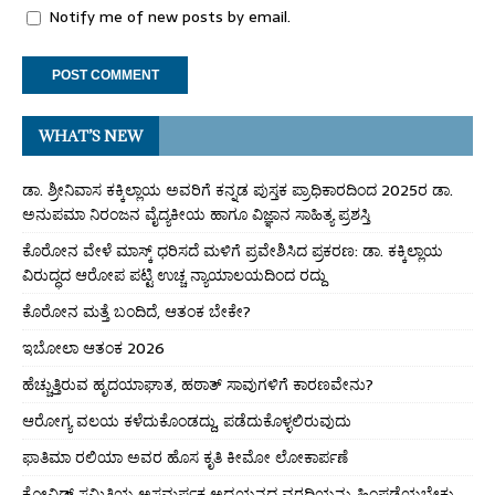
Notify me of new posts by email.
WHAT’S NEW
ಡಾ. ಶ್ರೀನಿವಾಸ ಕಕ್ಕಿಲ್ಲಾಯ ಅವರಿಗೆ ಕನ್ನಡ ಪುಸ್ತಕ ಪ್ರಾಧಿಕಾರದಿಂದ 2025ರ ಡಾ.
ಅನುಪಮಾ ನಿರಂಜನ ವೈದ್ಯಕೀಯ ಹಾಗೂ ವಿಜ್ಞಾನ ಸಾಹಿತ್ಯ ಪ್ರಶಸ್ತಿ
ಕೊರೋನ ವೇಳೆ ಮಾಸ್ಕ್ ಧರಿಸದೆ ಮಳಿಗೆ ಪ್ರವೇಶಿಸಿದ ಪ್ರಕರಣ: ಡಾ. ಕಕ್ಕಿಲ್ಲಾಯ
ವಿರುದ್ಧದ ಆರೋಪ ಪಟ್ಟಿ ಉಚ್ಚ ನ್ಯಾಯಾಲಯದಿಂದ ರದ್ದು
ಕೊರೋನ ಮತ್ತೆ ಬಂದಿದೆ, ಆತಂಕ ಬೇಕೇ?
ಇಬೋಲಾ ಆತಂಕ 2026
ಹೆಚ್ಚುತ್ತಿರುವ ಹೃದಯಾಘಾತ, ಹಠಾತ್ ಸಾವುಗಳಿಗೆ ಕಾರಣವೇನು?
ಆರೋಗ್ಯ ವಲಯ ಕಳೆದುಕೊಂಡದ್ದು, ಪಡೆದುಕೊಳ್ಳಲಿರುವುದು
ಫಾತಿಮಾ ರಲಿಯಾ ಅವರ ಹೊಸ ಕೃತಿ ಕೀಮೋ ಲೋಕಾರ್ಪಣೆ
ಕೋವಿಡ್ ಸಮಿತಿಯ ಅಸಮರ್ಪಕ ಅಧ್ಯಯನದ ವರದಿಯನ್ನು ಹಿಂಪಡೆಯಬೇಕು