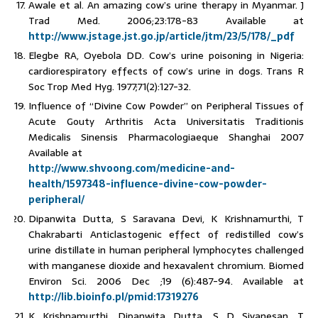
Awale et al. An amazing cow’s urine therapy in Myanmar. J
Trad Med. 2006;23:178-83 Available at
http://www.jstage.jst.go.jp/article/jtm/23/5/178/_pdf
Elegbe RA, Oyebola DD. Cow’s urine poisoning in Nigeria:
cardiorespiratory effects of cow’s urine in dogs. Trans R
Soc Trop Med Hyg. 1977;71(2):127-32.
Influence of “Divine Cow Powder” on Peripheral Tissues of
Acute Gouty Arthritis Acta Universitatis Traditionis
Medicalis Sinensis Pharmacologiaeque Shanghai 2007
Available at
http://www.shvoong.com/medicine-and-
health/1597348-influence-divine-cow-powder-
peripheral/
Dipanwita Dutta, S Saravana Devi, K Krishnamurthi, T
Chakrabarti Anticlastogenic effect of redistilled cow’s
urine distillate in human peripheral lymphocytes challenged
with manganese dioxide and hexavalent chromium. Biomed
Environ Sci. 2006 Dec ;19 (6):487-94. Available at
http://lib.bioinfo.pl/pmid:17319276
K Krishnamurthi, Dipanwita Dutta, S D Sivanesan, T