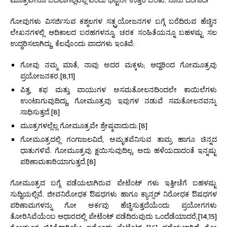
ಗೋವುಗಳು ವಿಸರ್ಜಿಸುವ ಕಶ್ಮಲಗಳ ಸತ್ಪ್ರಯೋಜನಗಳ ಬಗ್ಗೆ ಬರೆದಿರುವ ಹೆಚ್ಚಿನ
ಲೇಖನಗಳಲ್ಲಿ ಆದಿಕಾಲದ ಬರಹಗಳನ್ನೂ, ಚರಕ ಸಂಹಿತೆಯನ್ನೂ ಬಹಳಷ್ಟು ಸಲ
ಉದ್ಧರಿಸಲಾಗಿದ್ದು, ಕೆಲವೊಂದು ವಾದಗಳು ಇಂತಿವೆ:
ಗೋವು ನಮ್ಮ ಮಾತೆ, ನಾವು ಅದರ ಮಕ್ಕಳು; ಆದ್ದರಿಂದ ಗೋಮೂತ್ರವು
ಪ್ರಯೋಜನಕರ.[8,11]
ಪಿತ್ತ, ಕಫ ಮತ್ತು ವಾಯುಗಳ ಅಸಮತೋಲನದಿಂದಲೇ ಕಾಯಿಲೆಗಳು
ಉಂಟಾಗುವುದಿದ್ದು, ಗೋಮೂತ್ರವು ಇವುಗಳ ನಡುವೆ ಸಮತೋಲನವನ್ನು
ಸಾಧಿಸುತ್ತದೆ.[8]
ಮೂತ್ರಗಳಲ್ಲೆಲ್ಲ ಗೋಮೂತ್ರವೇ ಶ್ರೇಷ್ಠವಾದುದು.[8]
ಗೋಮೂತ್ರದಲ್ಲಿ ಗಂಗಾಜಲವಿದೆ, ಅಮೃತವೆನಿಸುವ ತಾಮ್ರ ಹಾಗೂ ಚಿನ್ನದ
ಧಾತುಗಳಿವೆ. ಗೋಮೂತ್ರವು ಕ್ಷಯಿಸುವುದಿಲ್ಲ, ಅದು ಹಳೆಯದಾದಂತೆ ಇನ್ನಷ್ಟು
ಪರಿಣಾಮಕಾರಿಯಾಗುತ್ತದೆ.[8]
ಗೋಮೂತ್ರದ ಬಗ್ಗೆ ಪಡೆಯಲಾಗಿರುವ ಪೇಟೆಂಟ್ ಗಳು ಇತ್ತೀಚೆಗೆ ಬಹಳಷ್ಟು
ಸುದ್ದಿಯಲ್ಲಿವೆ. ಜೀವನಿರೋಧಕ ಔಷಧಗಳು ಹಾಗೂ ಕ್ಯಾನ್ಸರ್ ನಿರೋಧಕ ಔಷಧಗಳ
ಪರಿಣಾಮಗಳನ್ನು ಗೋ ಅರ್ಕವು ಹೆಚ್ಚಿಸುತ್ತದೆಯೆಂದು ಪ್ರಯೋಗಗಳು
ತೋರಿಸಿವೆಯೆಂಬ ಆಧಾರದಲ್ಲಿ ಪೇಟೆಂಟ್ ಪಡೆದಿರುವುದು ಒಂದೆಡೆಯಾದರೆ,[14,15]