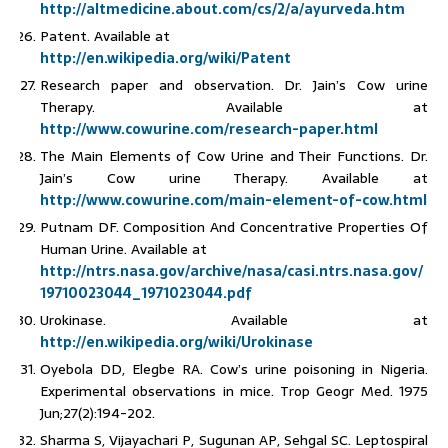
http://altmedicine.about.com/cs/2/a/ayurveda.htm
Patent. Available at
http://en.wikipedia.org/wiki/Patent
Research paper and observation. Dr. Jain’s Cow urine
Therapy. Available at
http://www.cowurine.com/research-paper.html
The Main Elements of Cow Urine and Their Functions. Dr.
Jain’s Cow urine Therapy. Available at
http://www.cowurine.com/main-element-of-cow.html
Putnam DF. Composition And Concentrative Properties Of
Human Urine. Available at
http://ntrs.nasa.gov/archive/nasa/casi.ntrs.nasa.gov/
19710023044_1971023044.pdf
Urokinase. Available at
http://en.wikipedia.org/wiki/Urokinase
Oyebola DD, Elegbe RA. Cow’s urine poisoning in Nigeria.
Experimental observations in mice. Trop Geogr Med. 1975
Jun;27(2):194-202.
Sharma S, Vijayachari P, Sugunan AP, Sehgal SC. Leptospiral