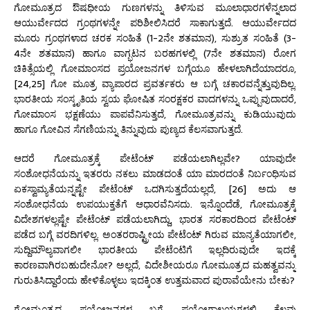
ಗೋಮೂತ್ರದ ಔಷಧೀಯ ಗುಣಗಳನ್ನು ತಿಳಿಸುವ ಮೂಲಾಧಾರಗಳೆನ್ನಲಾದ
ಆಯುರ್ವೇದದ ಗ್ರಂಥಗಳನ್ನೇ ಪರಿಶೀಲಿಸಿದರೆ ಸಾಕಾಗುತ್ತದೆ. ಆಯುರ್ವೇದದ
ಮೂರು ಗ್ರಂಥಗಳಾದ ಚರಕ ಸಂಹಿತೆ (1-2ನೇ ಶತಮಾನ), ಸುಶ್ರುತ ಸಂಹಿತೆ (3-
4ನೇ ಶತಮಾನ) ಹಾಗೂ ವಾಗ್ಭಟನ ಬರಹಗಳಲ್ಲಿ (7ನೇ ಶತಮಾನ) ರೋಗ
ಚಿಕಿತ್ಸೆಯಲ್ಲಿ ಗೋಮಾಂಸದ ಪ್ರಯೋಜನಗಳ ಬಗ್ಗೆಯೂ ಹೇಳಲಾಗಿದೆಯಾದರೂ,
[24,25] ಗೋ ಮೂತ್ರ ವ್ಯಾಪಾರದ ಪ್ರವರ್ತಕರು ಆ ಬಗ್ಗೆ ಚಕಾರವನ್ನೆತ್ತುವುದಿಲ್ಲ.
ಭಾರತೀಯ ಸಂಸ್ಕೃತಿಯ ಸ್ವಯ ಘೋಷಿತ ಸಂರಕ್ಷಕರ ವಾದಗಳನ್ನು ಒಪ್ಪುವುದಾದರೆ,
ಗೋಮಾಂಸ ಭಕ್ಷಣೆಯು ಪಾಪವೆನಿಸುತ್ತದೆ, ಗೋಮೂತ್ರವನ್ನು ಕುಡಿಯುವುದು
ಹಾಗೂ ಗೋವಿನ ಸೆಗಣಿಯನ್ನು ತಿನ್ನುವುದು ಪುಣ್ಯದ ಕೆಲಸವಾಗುತ್ತದೆ.
ಆದರೆ ಗೋಮೂತ್ರಕ್ಕೆ ಪೇಟೆಂಟ್ ಪಡೆಯಲಾಗಿಲ್ಲವೇ? ಯಾವುದೇ
ಸಂಶೋಧನೆಯನ್ನು ಇತರರು ನಕಲು ಮಾಡದಂತೆ ಯಾ ಮಾರದಂತೆ ನಿರ್ಬಂಧಿಸುವ
ಏಕಸ್ವಾಮ್ಯತೆಯನ್ನಷ್ಟೇ ಪೇಟೆಂಟ್ ಒದಗಿಸುತ್ತದೆಯಲ್ಲದೆ, [26] ಅದು ಆ
ಸಂಶೋಧನೆಯ ಉಪಯುಕ್ತತೆಗೆ ಆಧಾರವೆನಿಸದು. ಇನ್ನೊಂದೆಡೆ, ಗೋಮೂತ್ರಕ್ಕೆ
ವಿದೇಶಗಳಲ್ಲಷ್ಟೇ ಪೇಟೆಂಟ್ ಪಡೆಯಲಾಗಿದ್ದು, ಭಾರತ ಸರಕಾರದಿಂದ ಪೇಟೆಂಟ್
ಪಡೆದ ಬಗ್ಗೆ ವರದಿಗಳಿಲ್ಲ. ಅಂತರರಾಷ್ಟ್ರೀಯ ಪೇಟೆಂಟ್ ಗಿರುವ ಮಾನ್ಯತೆಯಾಗಲೀ,
ಸುದ್ದಿಮೌಲ್ಯವಾಗಲೀ ಭಾರತೀಯ ಪೇಟೆಂಟಿಗೆ ಇಲ್ಲದಿರುವುದೇ ಇದಕ್ಕೆ
ಕಾರಣವಾಗಿರಬಹುದೇನೋ? ಅಲ್ಲದೆ, ವಿದೇಶೀಯರೂ ಗೋಮೂತ್ರದ ಮಹತ್ವವನ್ನು
ಗುರುತಿಸಿದ್ದಾರೆಂದು ಹೇಳಿಕೊಳ್ಳಲು ಇದಕ್ಕಿಂತ ಉತ್ತಮವಾದ ಪುರಾವೆಯೇನು ಬೇಕು?
ಗೋಮೂತ್ರದ ಪ್ರಯೋಜನಗಳ ಬಗ್ಗೆ ಪ್ರಯೋಗಾಲಯಗಳಲ್ಲಿ ಕೆಲವು