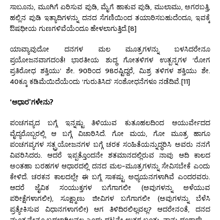
ಸಾಬೂನು, ಮೂಗಿಗೆ ಏರಿಸುವ ಪುಡಿ, ಮೈಗೆ ಹಾಕುವ ಪುಡಿ, ಮುಲಾಮು, ಅಗರಬತ್ತಿ,
ಹಲ್ಲಿನ ಪುಡಿ ಇತ್ಯಾದಿಗಳನ್ನು ದನದ ಸೆಗಣಿಯಿಂದ ತಯಾರಿಸಬಹುದೆಂದೂ, ಇವಕ್ಕೆ
ಔಷಧೀಯ ಗುಣಗಳಿವೆಯೆಂದೂ ಹೇಳಲಾಗುತ್ತಿದೆ.[8]
ಯಾವ್ಯಾವುದೋ ದನಗಳ ಮಲ ಮೂತ್ರಗಳನ್ನು ಬಳಸಿದರೇನೂ
ಪ್ರಯೋಜನವಾಗದಂತೆ! ಭಾರತೀಯ ಶುದ್ಧ ಗೋತಳಿಗಳ ಉತ್ಪನ್ನಗಳ ‘ರೋಗ
ಪ್ರತಿರೋಧ ಶಕ್ತಿಯು’ ಶೇ. 90ರಿಂದ 98ರಷ್ಟಿದ್ದರೆ, ಮಿಶ್ರ ತಳಿಗಳ ಶಕ್ತಿಯು ಶೇ.
40ಕ್ಕೂ ಕಡಿಮೆಯಿದೆಯೆಂದು ‘ಗುರುತಿಸಿದ’ ಸಂಶೋಧನೆಗಳೂ ನಡೆದಿವೆ.[11]
‘ಆಧಾರ’ಗಳೇನು?
ಪಂಚಗವ್ಯದ ಬಗ್ಗೆ ಇನ್ನಷ್ಟು ತಿಳಿಯುವ ಕುತೂಹಲದಿಂದ ಆಯುರ್ವೇದದ
ವೈದ್ಯರೊಬ್ಬರಲ್ಲಿ ಆ ಬಗ್ಗೆ ವಿಚಾರಿಸಿದೆ. ಗೋ ಮಯ, ಗೋ ಮೂತ್ರ ಹಾಗೂ
ಪಂಚಗವ್ಯಗಳ ಸತ್ಪ್ರಯೋಜನಗಳ ಬಗ್ಗೆ ಚರಕ ಸಂಹಿತೆಯನ್ನುದ್ಧರಿಸಿ ಅವರು ನನಗೆ
ವಿವರಿಸಿದರು. ಆದರೆ ಇಪ್ಪತ್ತೊಂದನೇ ಶತಮಾನದಲ್ಲಿರುವ ನಾವು ಆದಿ ಕಾಲದ
ಅಂತಹಾ ಬರಹಗಳ ಆಧಾರದಲ್ಲಿ ದನದ ಮಲ-ಮೂತ್ರಗಳನ್ನು ಸೇವಿಸಬೇಕೆ ಎಂದು
ಕೇಳಿದೆ. ಚರಕನ ಕಾಲದಲ್ಲೇ ಈ ಬಗ್ಗೆ ಸಾಕಷ್ಟು ಅಧ್ಯಯನಗಳಾಗಿವೆ ಎಂದರವರು.
ಆದರೆ ಜೈವಿಕ ಸಂಯುಕ್ತಗಳ ಬಗೆಗಾಗಲೀ (ಅವುಗಳನ್ನು ಅಳೆಯುವ
ಪರೀಕ್ಷೆಗಳಾಗಲೀ), ಸೂಕ್ಷ್ಮಾಣು ಜೀವಿಗಳ ಬಗೆಗಾಗಲೀ (ಅವುಗಳನ್ನು ಬೆಳೆಸಿ
ಪ್ರತ್ಯೇಕಿಸುವ ವಿಧಾನಗಳಾಗಲೀ) ಆಗ ತಿಳಿದಿರಲಿಲ್ಲವಲ್ಲ? ಆದರೇನಂತೆ, ದನದ
ಮೂತ್ರವೇನೂ ಬದಲಾಗಿಲ್ಲವಲ್ಲ ಎಂದು ಥಟ್ಟನೇ ಉತ್ತರ ಬಂತು. ನಾನು ದಂಗಾದೆ!