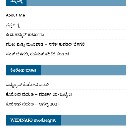
ನನ್ನ ಬಗ್ಗೆ
About Me
ನನ್ನ ಬಗ್ಗೆ
ಪಿ ಮಹಮ್ಮದ್ ಕಾರ್ಟೂನು
ಮುಖ ಮತ್ತು ಮುಖವಾಡ – ಸನತ್ ಕುಮಾರ್ ಬೆಳಗಲಿ
ಸನತ್ ಬೆಳಗಲಿ, ರಹಮತ್ ತರಿಕೆರೆ ಕಂಡಂತೆ
ಕೊರೋನ ಮಾಹಿತಿ
ಒಮೈಕ್ರಾನ್ ಕೊರೋನ ಏನು?
ಕೊರೋನ ಪಯಣ – ಮಾರ್ಚ್ 20-ಜುಲೈ 21
ಕೊರೋನ ಪಯಣ – ಆಗಸ್ಟ್ 2021-
WEBINARS ಜಾಲಗೋಷ್ಠಿಗಳು