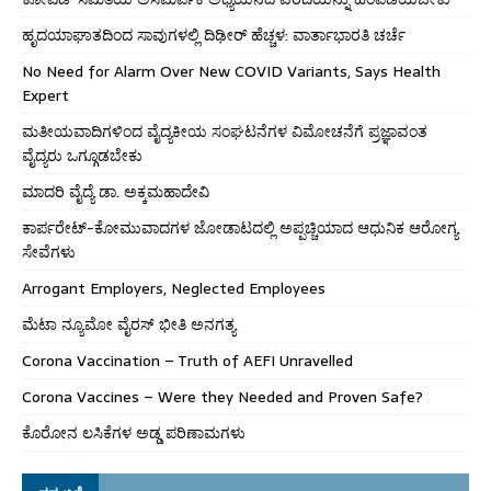
ಹೃದಯಾಘಾತದಿಂದ ಸಾವುಗಳಲ್ಲಿ ದಿಢೀರ್ ಹೆಚ್ಚಳ: ವಾರ್ತಾಭಾರತಿ ಚರ್ಚೆ
No Need for Alarm Over New COVID Variants, Says Health
Expert
ಮತೀಯವಾದಿಗಳಿಂದ ವೈದ್ಯಕೀಯ ಸಂಘಟನೆಗಳ ವಿಮೋಚನೆಗೆ ಪ್ರಜ್ಞಾವಂತ
ವೈದ್ಯರು ಒಗ್ಗೂಡಬೇಕು
ಮಾದರಿ ವೈದ್ಯೆ ಡಾ. ಅಕ್ಕಮಹಾದೇವಿ
ಕಾರ್ಪರೇಟ್-ಕೋಮುವಾದಗಳ ಜೋಡಾಟದಲ್ಲಿ ಅಪ್ಪಚ್ಚಿಯಾದ ಆಧುನಿಕ ಆರೋಗ್ಯ
ಸೇವೆಗಳು
Arrogant Employers, Neglected Employees
ಮೆಟಾ ನ್ಯೂಮೋ ವೈರಸ್ ಭೀತಿ ಅನಗತ್ಯ
Corona Vaccination – Truth of AEFI Unravelled
Corona Vaccines – Were they Needed and Proven Safe?
ಕೊರೋನ ಲಸಿಕೆಗಳ ಅಡ್ಡ ಪರಿಣಾಮಗಳು