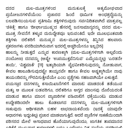
ದನದ ಮಲ-ಮೂತ್ರಗಳಿಂದ ಮನುಕುಲಕ್ಕೆ ಅತ್ಯಮೋಘವಾದ
ಪ್ರಯೋಜನಗಳಿವೆಯೆಂಬ ಪ್ರಚಾರದ ಹಿಂದೆ ಧಾರ್ಮಿಕ ಅಂಧಶ್ರದ್ಧೆಯನ್ನು
ಬಲಪಡಿಸಬಯಸುವ ಪ್ರತಿಗಾಮಿ ಶಕ್ತಿಗಳಿರುವುದು ಸರ್ವವಿದಿತವಾಗಿದೆ ಮಾತ್ರವಲ್ಲ,
‘ಚಿಕಿತ್ಸೆ’ ಹಾಗೂ ‘ದೀರ್ಘಾಯುಷ್ಯ’ದ ಹೆಸರಲ್ಲಿ ಜನಸಾಮಾನ್ಯರನ್ನು ದನದ ಮಲ-
ಮೂತ್ರ ಸೇವನೆಗೆ ತಳ್ಳುವ ದುರುದ್ದೇಶವೂ ಇರುವಂತಿದೆ. ಇದೇ ಮೂಲಭೂತವಾದಿ
ಶಕ್ತಿಗಳು ದಲಿತರಿಗೆ ಮನುಷ್ಯನ ಮಲ-ಮೂತ್ರಗಳನ್ನು ತಿನ್ನಿಸಿದ ಹಲವಾರು
ಪ್ರಕರಣಗಳು ವರದಿಯಾಗಿರುವಾಗ ಇದರಲ್ಲಿ ಅಚ್ಚರಿಯೇನೂ ಇಲ್ಲ.[35]
ಹಾಲನ್ನು ನೀಡುತ್ತದೆ ಎನ್ನುವ ಕಾರಣಕ್ಕಾಗಿ (ಮಲ-ಮೂತ್ರಗಳಿಗಾಗಿ ಅಲ್ಲವೆಂದು
ನಂಬೋಣ) ದನವನ್ನು (ಅಷ್ಟೇ ‘ಉಪಯುಕ್ತವೆನಿಸುವ’ ಎಮ್ಮೆಯನ್ನಲ್ಲ) ‘ಎರಡನೇ
ತಾಯಿ’, ‘ವಿಶ್ವಮಾತೆ’ [11] ಇತ್ಯಾದಿಯಾಗಿ ವೈಭವೀಕರಿಸುವುದನ್ನು ನೋಡುವಾಗ,
ಕೇವಲ ಹಾಲೂಡಿಸುವುದಷ್ಟೇ ತಾಯ್ತನವೇ ಹಾಗೂ ಕೇವಲ ಅಷ್ಟಕ್ಕಾಗಿಯೇ ನಾವು
ತಾಯಂದಿರನ್ನು ಗೌರವಿಸುತ್ತೇವೆಯೇ ಎಂಬ ಪ್ರಶ್ನೆಗಳು ಸಹಜವಾಗಿಯೇ ಏಳುತ್ತವೆ.
ವಯಸ್ಸಾದ ದನಗಳನ್ನು ಕಸಾಯಿಖಾನೆಗಳಿಗೆ ಮಾರಾಟ ಮಾಡದಂತೆ ತಡೆಯುವ
ಮತ್ತು ಆ ಮೂಲಕ ಬಡವರಿಗೂ, ದಲಿತರಿಗೂ ಅಗ್ಗದ ಮಾಂಸವು ದೊರೆಯದಂತೆ
ಮಾಡುವ ಹಾಗೂ ಮಾಂಸ ವ್ಯಾಪಾರಿಗಳ ವಹಿವಾಟಿಗೆ ಧಕ್ಕೆಯುಂಟು ಮಾಡುವ
ಉದ್ದೇಶದಿಂದಲೇ ಹಾಲು ಕೊಡಲಾಗದ ದನಗಳನ್ನು ಮಲ-ಮೂತ್ರಗಳಿಗಾಗಿ
ಸಾಕುವುದು ಆರ್ಥಿಕವಾಗಿ ಬಹಳ ಲಾಭದಾಯಕವೆಂದು (ಇದಕ್ಕೆ ಯಾವುದೇ
ಆಧಾರಗಳು ಇದ್ದಂತಿಲ್ಲ) ಪ್ರಚಾರ ಮಾಡಲಾಗುತ್ತಿದೆ. ಆದರೆ ಪ್ರಾಣಿಗಳ ಸಾಕಣೆಯಿಂದಾಗಿ
ಪರಿಸರದ ಮೇಲೆ ಅಗಾಧವಾದ ಹೊರೆಯಾಗುವುದೆಂದೂ, ಜಾಗತಿಕ ತಾಪಮಾನದ
ಏರಿಕೆಗೆ ಮುಖ್ಯವಾದ ಕಾರಣಗಳಲ್ಲಿ ಇದೂ ಒಂದೆಂದೂ ವಿಶ್ವ ಸಂಸ್ಥೆಯ ವರದಿಯಲ್ಲಿ