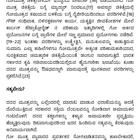
ಗೋಮೂತ್ರ ಚಿಕಿತ್ಸೆಗಾಗಿಯೇ ಇನ್ನೊಂದು ಪೇಟೆಂಟ್ [16] ಪಡೆಯಲಾಗಿದೆ. ಗೋ
ಮೂತ್ರ ಚಿಕಿತ್ಸೆಯ ಬಗ್ಗೆ ಮ್ಯಾನ್ಮಾರ್ ನಿಂದಲೂ,[17] ಅಪಸ್ಮಾರ ಚಿಕಿತ್ಸೆಯಲ್ಲಿ
ಗೋಮೂತ್ರದ ಕಷಾಯದ ಬಳಕೆಯ ಬಗ್ಗೆ ನೈಜೀರಿಯದಿಂದಲೂ ವರದಿಗಳಿವೆ.[18]
ಗೌಟ್ ಸಂಧಿವಾತ, ಬಿಳಿರಕ್ತಕಣಗಳ ಕಾರ್ಯ, ಯಕೃತ್ತಿನ ಜೀವಕೋಶಗಳ ಮೇಲೆ
ಕಾರ್ಬನ್ ಟೆಟ್ರಾಕ್ಲೋರೈಡ್ ನ ಪರಿಣಾಮ ಇತ್ಯಾದಿಗಳಲ್ಲಿ ಗೋ ಅರ್ಕದ
ಪ್ರಯೋಜನಗಳ ಬಗ್ಗೆ ಪ್ರಾಣಿಗಳ ಮೇಲೆ ಸಣ್ಣ ಪ್ರಮಾಣದ ಪ್ರಯೋಗಗಳು ನಡೆದಿವೆ.
[19-22] ಇಂತಹಾ ವರದಿಗಳನ್ನು ಉತ್ಪ್ರೇಕ್ಷಿಸಿ, ಮನುಕುಲವನ್ನು ಕಾಡುತ್ತಿರುವ
ಸುಮಾರು ಎಲ್ಲಾ ಕಾಹಿಲೆಗಳಿಗೂ ಗೋಮೂತ್ರವೇ ಅತ್ಯಂತ ಪರಿಣಾಮಕಾರಿಯಾದ,
ಸುರಕ್ಷಿತವಾದ ಚಮತ್ಕಾರಿಕ ಚಿಕಿತ್ಸೆಯೆಂಬಂತೆ ಡಂಗುರ ಸಾರಲಾಗುತ್ತಿದೆ. ಭಾರತ
ಸರ್ಕಾರದ ಕೃಷಿ ಸಚಿವಾಲಯದಡಿಯಲ್ಲಿರುವ ಹೈನುಗಾರಿಕಾ ಇಲಾಖೆಯು ಕೂಡಾ
ದನದ ಮೂತ್ರವನ್ನು ಔಷಧವನ್ನಾಗಿ ಮಾರುವುದಕ್ಕೆ ಪೂರಕವಾದ ವರದಿಗಳನ್ನು
ಪ್ರಕಟಿಸಿದೆ.[23]
ಸತ್ಯವೇನು?
ದನದ ಮೂತ್ರವನ್ನು ಎಲ್ಲೆಂದರಲ್ಲಿ ಮಾರಾಟ ಮಾಡುವ ಭರಾಟೆಯನ್ನೂ, ಅದಕ್ಕೆ
ದೊರೆಯುತ್ತಿರುವ ಸರಕಾರದ ಸಕ್ರಿಯ ಬೆಂಬಲವನ್ನೂ ನೋಡಿದಾಗ ಅಮಾಯಕರ
ಗಂಟಲೊಳಗೆ ದನದ ಕಶ್ಮಲಗಳನ್ನು ತಳ್ಳುವ ಅಪಾಯಕಾರೀ ಪ್ರವೃತ್ತಿಯು
ಹೆಚ್ಚುತ್ತಿರುವುದು ದಿಟವಾಗುವುದರಿಂದ ಇದರ ಹಿಂದಿರುವ ಸತ್ಯವನ್ನು ಕೆದಕುವುದು
ಅನಿವಾರ್ಯವಾಗಿದೆ.
ಗೋ ಮೂತ್ರ ವ್ಯಾಪಾರದ ಪ್ರವರ್ತಕರ ಸೋಗಲಾಡಿತನವನ್ನು ಕಾಣಬೇಕಾದರೆ,