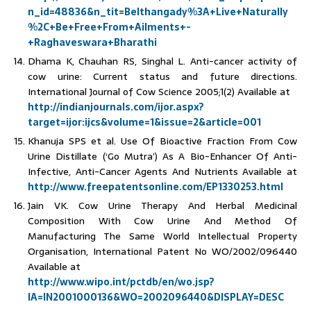
n_id=48836&n_tit=Belthangady%3A+Live+Naturally
%2C+Be+Free+From+Ailments+-
+Raghaveswara+Bharathi
Dhama K, Chauhan RS, Singhal L. Anti-cancer activity of
cow urine: Current status and future directions.
International Journal of Cow Science 2005;1(2) Available at
http://indianjournals.com/ijor.aspx?
target=ijor:ijcs&volume=1&issue=2&article=001
Khanuja SPS et al. Use Of Bioactive Fraction From Cow
Urine Distillate (‘Go Mutra’) As A Bio-Enhancer Of Anti-
Infective, Anti-Cancer Agents And Nutrients Available at
http://www.freepatentsonline.com/EP1330253.html
Jain VK. Cow Urine Therapy And Herbal Medicinal
Composition With Cow Urine And Method Of
Manufacturing The Same World Intellectual Property
Organisation, International Patent No WO/2002/096440
Available at
http://www.wipo.int/pctdb/en/wo.jsp?
IA=IN2001000136&WO=2002096440&DISPLAY=DESC