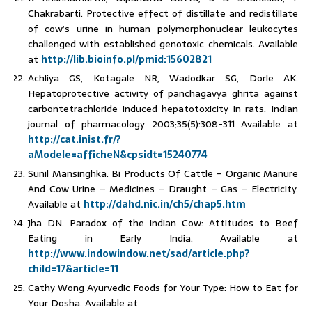
Chakrabarti. Protective effect of distillate and redistillate
of cow’s urine in human polymorphonuclear leukocytes
challenged with established genotoxic chemicals. Available
at
http://lib.bioinfo.pl/pmid:15602821
Achliya GS, Kotagale NR, Wadodkar SG, Dorle AK.
Hepatoprotective activity of panchagavya ghrita against
carbontetrachloride induced hepatotoxicity in rats. Indian
journal of pharmacology 2003;35(5):308-311 Available at
http://cat.inist.fr/?
aModele=afficheN&cpsidt=15240774
Sunil Mansinghka. Bi Products Of Cattle – Organic Manure
And Cow Urine – Medicines – Draught – Gas – Electricity.
Available at
http://dahd.nic.in/ch5/chap5.htm
Jha DN. Paradox of the Indian Cow: Attitudes to Beef
Eating in Early India. Available at
http://www.indowindow.net/sad/article.php?
child=17&article=11
Cathy Wong Ayurvedic Foods for Your Type: How to Eat for
Your Dosha. Available at