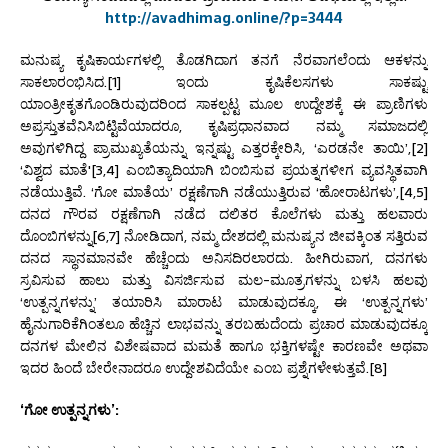
http://avadhimag.online/?p=3444
ಮನುಷ್ಯ ಕೃಷಿಕಾರ್ಯಗಳಲ್ಲಿ ತೊಡಗಿದಾಗ ತನಗೆ ನೆರವಾಗಲೆಂದು ಆಕಳನ್ನು
ಸಾಕಲಾರಂಭಿಸಿದ.[1] ಇಂದು ಕೃಷಿಕೆಲಸಗಳು ಸಾಕಷ್ಟು
ಯಾಂತ್ರೀಕೃತಗೊಂಡಿರುವುದರಿಂದ ಸಾಕಲ್ಪಟ್ಟ ಮೂಲ ಉದ್ದೇಶಕ್ಕೆ ಈ ಪ್ರಾಣಿಗಳು
ಅಪ್ರಸ್ತುತವೆನಿಸಿಬಿಟ್ಟಿವೆಯಾದರೂ, ಕೃಷಿಪ್ರಧಾನವಾದ ನಮ್ಮ ಸಮಾಜದಲ್ಲಿ
ಅವುಗಳಿಗಿದ್ದ ಪ್ರಾಮುಖ್ಯತೆಯನ್ನು ಇನ್ನಷ್ಟು ಎತ್ತರಕ್ಕೇರಿಸಿ, ‘ಎರಡನೇ ತಾಯಿ’,[2]
‘ವಿಶ್ವದ ಮಾತೆ'[3,4] ಎಂಬಿತ್ಯಾದಿಯಾಗಿ ಬಿಂಬಿಸುವ ಪ್ರಯತ್ನಗಳೀಗ ವ್ಯವಸ್ಥಿತವಾಗಿ
ನಡೆಯುತ್ತಿವೆ. ‘ಗೋ ಮಾತೆಯ’ ರಕ್ಷಣೆಗಾಗಿ ನಡೆಯುತ್ತಿರುವ ‘ಹೋರಾಟಗಳು’,[4,5]
ದನದ ಗೌರವ ರಕ್ಷಣೆಗಾಗಿ ನಡೆದ ದಲಿತರ ಕೊಲೆಗಳು ಮತ್ತು ಹಲವಾರು
ದೊಂಬಿಗಳನ್ನು[6,7] ನೋಡಿದಾಗ, ನಮ್ಮ ದೇಶದಲ್ಲಿ ಮನುಷ್ಯನ ಜೀವಕ್ಕಿಂತ ಸತ್ತಿರುವ
ದನದ ಸ್ಥಾನಮಾನವೇ ಹೆಚ್ಚೆಂದು ಅನಿಸದಿರಲಾರದು. ಹೀಗಿರುವಾಗ, ದನಗಳು
ಸ್ರವಿಸುವ ಹಾಲು ಮತ್ತು ವಿಸರ್ಜಿಸುವ ಮಲ-ಮೂತ್ರಗಳನ್ನು ಬಳಸಿ ಹಲವು
‘ಉತ್ಪನ್ನಗಳನ್ನು’ ತಯಾರಿಸಿ ಮಾರಾಟ ಮಾಡುವುದಕ್ಕೂ, ಈ ‘ಉತ್ಪನ್ನಗಳು’
ಹೈನುಗಾರಿಕೆಗಿಂತಲೂ ಹೆಚ್ಚಿನ ಲಾಭವನ್ನು ತರಬಹುದೆಂದು ಪ್ರಚಾರ ಮಾಡುವುದಕ್ಕೂ
ದನಗಳ ಮೇಲಿನ ವಿಶೇಷವಾದ ಮಮತೆ ಹಾಗೂ ಭಕ್ತಿಗಳಷ್ಟೇ ಕಾರಣವೇ ಅಥವಾ
ಇದರ ಹಿಂದೆ ಬೇರೇನಾದರೂ ಉದ್ದೇಶವಿದೆಯೇ ಎಂಬ ಪ್ರಶ್ನೆಗಳೇಳುತ್ತವೆ.[8]
‘ಗೋ ಉತ್ಪನ್ನಗಳು’: