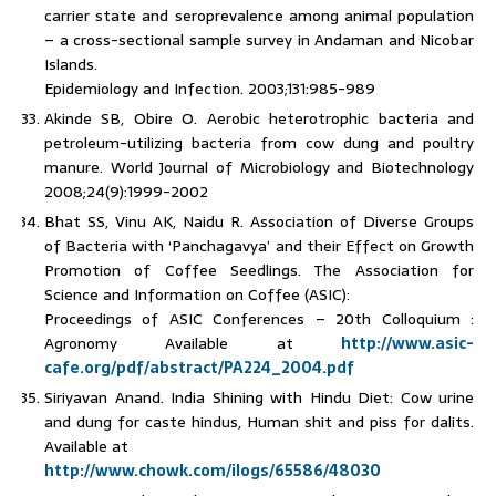
carrier state and seroprevalence among animal population
– a cross-sectional sample survey in Andaman and Nicobar
Islands.
Epidemiology and Infection. 2003;131:985-989
Akinde SB, Obire O. Aerobic heterotrophic bacteria and
petroleum-utilizing bacteria from cow dung and poultry
manure. World Journal of Microbiology and Biotechnology
2008;24(9):1999-2002
Bhat SS, Vinu AK, Naidu R. Association of Diverse Groups
of Bacteria with ‘Panchagavya’ and their Effect on Growth
Promotion of Coffee Seedlings. The Association for
Science and Information on Coffee (ASIC):
Proceedings of ASIC Conferences – 20th Colloquium :
Agronomy Available at
http://www.asic-
cafe.org/pdf/abstract/PA224_2004.pdf
Siriyavan Anand. India Shining with Hindu Diet: Cow urine
and dung for caste hindus, Human shit and piss for dalits.
Available at
http://www.chowk.com/ilogs/65586/48030