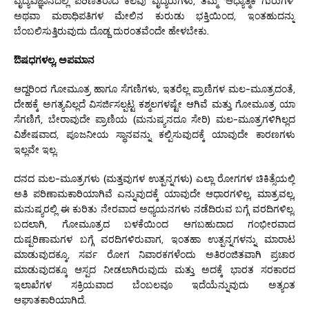
ವೈದ್ಯವಿಜ್ಞಾನದಲ್ಲಿ ಪರಿಣತರಾದ ಕೆಲವು ವೈದ್ಯರುಗಳು, ತಮ್ಮ ‘ಆಧ್ಯಾತ್ಮಿಕ ಗುರುಗಳ’
ಅಥವಾ ಮಠಾಧಿಪತಿಗಳ ಮೇಲಿನ ಕುರುಡು ಭಕ್ತಿಯಿಂದ, ಇಂತಹುದನ್ನು
ಬೆಂಬಲಿಸುತ್ತಿರುವುದು ದೊಡ್ದ ದುರಂತವೆಂದೇ ಹೇಳಬೇಕು.
ಔಷಧಗಳಲ್ಲ, ಅಪಮಾನ
ಆದ್ದರಿಂದ ಗೋಮೂತ್ರ ಹಾಗೂ ಸೆಗಣಿಗಳು, ಇತರೆಲ್ಲ ಪ್ರಾಣಿಗಳ ಮಲ-ಮೂತ್ರದಂತೆ,
ದೇಹಕ್ಕೆ ಅಗತ್ಯವಿಲ್ಲದೆ ವಿಸರ್ಜಿಸಲ್ಪಟ್ಟ ಕಶ್ಮಲಗಳಷ್ಟೇ ಆಗಿವೆ ಮತ್ತು ಗೋಮೂತ್ರ ಯಾ
ಸೆಗಣಿಗೆ, ಬೇರಾವುದೇ ಪ್ರಾಣಿಯ (ಮನುಷ್ಯನದೂ ಸೇರಿ) ಮಲ-ಮೂತ್ರಗಳಿಗಿಲ್ಲದ
ವಿಶೇಷವಾದ, ಪೂಜನೀಯ ಸ್ಥಾನವನ್ನು ಕಲ್ಪಿಸುವುದಕ್ಕೆ ಯಾವುದೇ ಕಾರಣಗಳು
ಇಲ್ಲವೇ ಇಲ್ಲ.
ದನದ ಮಲ-ಮೂತ್ರಗಳು (ಮತ್ತವುಗಳ ಉತ್ಪನ್ನಗಳು) ಎಲ್ಲಾ ರೋಗಗಳ ಚಿಕಿತ್ಸೆಯಲ್ಲಿ
ಅತಿ ಪರಿಣಾಮಕಾರಿಯಾಗಿವೆ ಎನ್ನುವುದಕ್ಕೆ ಯಾವುದೇ ಆಧಾರಗಳಿಲ್ಲ, ಮಾತ್ರವಲ್ಲ,
ಮನುಷ್ಯರಲ್ಲಿ ಈ ಕುರಿತು ನೇರವಾದ ಅಧ್ಯಯನಗಳು ನಡೆದಿರುವ ಬಗ್ಗೆ ವರದಿಗಳಿಲ್ಲ.
ಬದಲಾಗಿ, ಗೋಮೂತ್ರದ ಬಳಕೆಯಿಂದ ಆಗಬಹುದಾದ ಗಂಭೀರವಾದ
ದುಷ್ಪರಿಣಾಮಗಳ ಬಗ್ಗೆ ವರದಿಗಳಿರುವಾಗ, ಇಂತಹಾ ಉತ್ಪನ್ನಗಳನ್ನು ಮಾರಾಟ
ಮಾಡುವುದಕ್ಕೂ, ಸರ್ವ ರೋಗ ನಿವಾರಕಗಳೆಂದು ಅತಿರಂಜಿತವಾಗಿ ಪ್ರಚಾರ
ಮಾಡುವುದಕ್ಕೂ ಆಸ್ಪದ ನೀಡಲಾಗಿರುವುದು ಮತ್ತು ಅದಕ್ಕೆ ಭಾರತ ಸರಕಾರದ
ಇಲಾಖೆಗಳ ಸಕ್ರಿಯವಾದ ಬೆಂಬಲವೂ ಇದೆಯೆನ್ನುವುದು ಅತ್ಯಂತ
ಆಘಾತಕಾರಿಯಾಗಿದೆ.