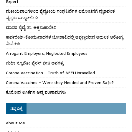
Expert
ಮತೀಯವಾದಿಗಳಿಂದ ವೈದ್ಯಕೀಯ ಸಂಘಟನೆಗಳ ವಿಮೋಚನೆಗೆ ಪ್ರಜ್ಞಾವಂತ
ವೈದ್ಯರು ಒಗ್ಗೂಡಬೇಕು
ಮಾದರಿ ವೈದ್ಯೆ ಡಾ. ಅಕ್ಕಮಹಾದೇವಿ
ಕಾರ್ಪರೇಟ್-ಕೋಮುವಾದಗಳ ಜೋಡಾಟದಲ್ಲಿ ಅಪ್ಪಚ್ಚಿಯಾದ ಆಧುನಿಕ ಆರೋಗ್ಯ
ಸೇವೆಗಳು
Arrogant Employers, Neglected Employees
ಮೆಟಾ ನ್ಯೂಮೋ ವೈರಸ್ ಭೀತಿ ಅನಗತ್ಯ
Corona Vaccination – Truth of AEFI Unravelled
Corona Vaccines – Were they Needed and Proven Safe?
ಕೊರೋನ ಲಸಿಕೆಗಳ ಅಡ್ಡ ಪರಿಣಾಮಗಳು
ನನ್ನ ಬಗ್ಗೆ
About Me