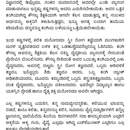
ವಿಜ್ಞಾನದಲ್ಲಿ ಡಿಪ್ಲೊಮಾ, ನಂತರ ಮದರಾಸಿನಲ್ಲಿ ಅದರಲ್ಲೇ ಎಂಡಿ ವ್ಯಾಸಂಗ
ಮಾಡುವಾಗಲೂ ಇನ್ನಷ್ಟು ಕಷ್ಟಗಳನ್ನು ಅವರು ಎದುರಿಸಬೇಕಾಯಿತು. ಅವರ ಒತ್ತಿನ
ತಂಗಿಯಾಗಿದ್ದ ಕೌಸಲ್ಯ ಶಿಕ್ಷಕಿಯಾಗಿ ಆಗಲೇ ಕೆಲಸ ಮಾಡುತ್ತಿದ್ದು ತನ್ನ ಸಂಬಳದ
ಅರ್ಧವನ್ನು ಅಕ್ಕನಿಗೆ ಕಳುಹಿಸುತ್ತಿದ್ದರು, ಇನ್ನೂ ಅಗತ್ಯ ಬಂದಾಗ ತಾಯಿಯ
ಕರಿಮಣಿಯ ಚಿನ್ನವನ್ನೂ ತಂಗಿಯ ಬಳೆಯನ್ನೂ ಒತ್ತೆಯಿಡಬೇಕಾಯಿತು.
ಇಂಥ ಕಷ್ಟಗಳಲ್ಲಿ ಕಲಿತ ಮನೋರಮಾ ಸ್ತ್ರೀ ರೋಗ ತಜ್ಞೆಯಾಗಿ ಮಂಗಳೂರಿಗೆ
ಮರಳಿ ವೃತ್ತಿನಿರತರಾದ ಬಳಿಕ ತನ್ನ ಒಡಹುಟ್ಟಿದವರೆಲ್ಲರನ್ನೂ ಓದಿಸಿದರು. ತಂಗಿ
ಕೌಸಲ್ಯ ಅವರನ್ನು ಶಿಕ್ಷಕಿಯ ಕೆಲಸ ಬಿಟ್ಟು ವೈದ್ಯಕೀಯ ವ್ಯಾಸಂಗಕ್ಕೆ ಸೇರುವಂತೆ
ಪ್ರೇರೇಪಿಸಿ ಬೆಂಬಲಿಸಿದರು. ಕೌಸಲ್ಯ ಸೇರಿದಂತೆ ಅವರ ಒಂಬತ್ತು ತಂಗಿಯರಲ್ಲಿ ಏಳು
ವೈದ್ಯರಾದರು, ಅವರಲ್ಲಿ ನಾಲ್ವರು ಸ್ತ್ರೀ ರೋಗ ತಜ್ಞರಾದರೆ, ಒಬ್ಬರು ಅರಿವಳಿಕೆ
ತಜ್ಞರೂ, ಇನ್ನೊಬ್ಬರು ಶಿಶು ತಜ್ಞರೂ ಆದರು, ಒಬ್ಬ ತಂಗಿ ಬ್ಯಾಂಕ್
ಅಧಿಕಾರಿಯಾದರು; ಮೂವರು ತಮ್ಮಂದಿರಲ್ಲಿ ಒಬ್ಬರು ಶಸ್ತ್ರಚಿಕಿತ್ಸಜ್ಞರಾದರು, ಒಬ್ಬರು
ದಂತ ವೈದ್ಯರಾದರು, ಇನ್ನೊಬ್ಬರು ವಕೀಲರಾದರು. ಇವರೆಲ್ಲರ ವಿದ್ಯಾಭ್ಯಾಸ ಹಾಗೂ
ಯಶಸ್ಸಿನ ಪ್ರೇರಣೆ ಹಾಗೂ ದೈತ್ಯ ಶಕ್ತಿ ಮನೋರಮಾ ಅವರೇ ಆಗಿದ್ದರು.
ಎಲ್ಲ ಕಷ್ಟಗಳನ್ನೂ ಎದುರಿಸಿ, ತನ್ನ ಸಾಮರ್ಥ್ಯವನ್ನರಿತು, ಕಲಿಯುವ ಛಲವನ್ನು
ಬಿಡದೆ, ತಾನೂ ಕಲಿತು, ತನ್ನವರನ್ನೂ ಕಲಿಸಿ, ಸಾವಿರಾರು ವೈದ್ಯ ವಿದ್ಯಾರ್ಥಿಗಳಿಗೆ ತನ್ನೆಲ್ಲ
ಜ್ಞಾನವನ್ನು ಧಾರೆಯೆರೆದು ಕೊನೆಯ ದಿನಗಳವರೆಗೆ ಸದಾ ಹಸನ್ಮುಖಿಯಾಗಿ ಎಲ್ಲರಿಗೆ
ಅಕ್ಕರೆಯ ಅಕ್ಕ, ಗುರು, ವೈದ್ಯೆ, ಎಲ್ಲವೂ ಆಗಿದ್ದ ಎಚ್‍ಟಿಎಂಆರ್ ಎಲ್ಲರಿಗೂ ಎಲ್ಲ
ಕಾಲಕ್ಕೂ ಪ್ರೇರಣೆಯಾಗಿರುತ್ತಾರೆ.