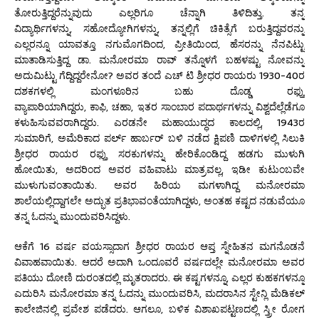
ತೋರುತ್ತಿದ್ದರೆನ್ನುವುದು ಎಲ್ಲರಿಗೂ ಚೆನ್ನಾಗಿ ತಿಳಿದಿತ್ತು. ತನ್ನ
ವಿದ್ಯಾರ್ಥಿಗಳನ್ನು, ಸಹೋದ್ಯೋಗಿಗಳನ್ನು, ತನ್ನಲ್ಲಿಗೆ ಚಿಕಿತ್ಸೆಗೆ ಬರುತ್ತಿದ್ದವರನ್ನು
ಎಲ್ಲರನ್ನೂ ಯಾವತ್ತೂ ನಗುಮೊಗದಿಂದ, ಪ್ರೀತಿಯಿಂದ, ಹೆಸರನ್ನು ನೆನಪಿಟ್ಟು
ಮಾತಾಡಿಸುತ್ತಿದ್ದ ಡಾ. ಮನೋರಮಾ ರಾವ್ ತನ್ನೊಳಗೆ ಬಹಳಷ್ಟು ನೋವನ್ನು
ಅದುಮಿಟ್ಟು ಗೆದ್ದಿದ್ದರೇನೋ? ಅವರ ತಂದೆ ಎಚ್ ಟಿ ಶ್ರೀಧರ ರಾಯರು 1930-40ರ
ದಶಕಗಳಲ್ಲಿ ಮಂಗಳೂರಿನ ಬಹು ದೊಡ್ಡ ರಫ್ತು
ವ್ಯಾಪಾರಿಯಾಗಿದ್ದರು, ಕಾಫಿ, ಚಹಾ, ಇತರ ಸಾಂಬಾರ ಪದಾರ್ಥಗಳನ್ನು ವಿಶ್ವದೆಲ್ಲೆಡೆಗೂ
ಕಳುಹಿಸುವವರಾಗಿದ್ದರು. ಎರಡನೇ ಮಹಾಯುದ್ಧದ ಕಾಲದಲ್ಲಿ, 1943ರ
ಸುಮಾರಿಗೆ, ಅಮೆರಿಕಾದ ಪರ್ಲ್ ಹಾರ್ಬರ್ ಬಳಿ ನಡೆದ ಕ್ಷಿಪಣಿ ದಾಳಿಗಳಲ್ಲಿ ಸಿಲುಕಿ
ಶ್ರೀಧರ ರಾಯರ ರಫ್ತು ಸರಕುಗಳನ್ನು ಹೇರಿಕೊಂಡಿದ್ದ ಹಡಗು ಮುಳುಗಿ
ಹೋಯಿತು, ಅದರಿಂದ ಅವರ ವಹಿವಾಟು ಮಾತ್ರವಲ್ಲ, ಇಡೀ ಕುಟುಂಬವೇ
ಮುಳುಗುವಂತಾಯಿತು. ಅವರ ಹಿರಿಯ ಮಗಳಾಗಿದ್ದ ಮನೋರಮಾ
ಶಾಲೆಯಲ್ಲಿದ್ದಾಗಲೇ ಅದ್ಭುತ ಪ್ರತಿಭಾವಂತೆಯಾಗಿದ್ದಳು, ಅಂತಹ ಕಷ್ಟದ ನಡುವೆಯೂ
ತನ್ನ ಓದನ್ನು ಮುಂದುವರಿಸಿದ್ದಳು.
ಆಕೆಗೆ 16 ವರ್ಷ ವಯಸ್ಸಾದಾಗ ಶ್ರೀಧರ ರಾಯರ ಆಪ್ತ ಸ್ನೇಹಿತನ ಮಗನೊಡನೆ
ವಿವಾಹವಾಯಿತು. ಆದರೆ ಅದಾಗಿ ಒಂದೂವರೆ ವರ್ಷದಲ್ಲೇ ಮನೋರಮಾ ಅವರ
ಪತಿಯು ದೋಣಿ ದುರಂತದಲ್ಲಿ ಮೃತರಾದರು. ಈ ಕಷ್ಟಗಳನ್ನೂ, ಎಲ್ಲರ ಕುಹಕಗಳನ್ನೂ
ಎದುರಿಸಿ ಮನೋರಮಾ ತನ್ನ ಓದನ್ನು ಮುಂದುವರಿಸಿ, ಮದರಾಸಿನ ಸ್ಟೇನ್ಲಿ ಮೆಡಿಕಲ್
ಕಾಲೇಜಿನಲ್ಲಿ ಪ್ರವೇಶ ಪಡೆದರು. ಆಗಲೂ, ಬಳಿಕ ವಿಶಾಖಪಟ್ಟಣದಲ್ಲಿ ಸ್ತ್ರೀ ರೋಗ