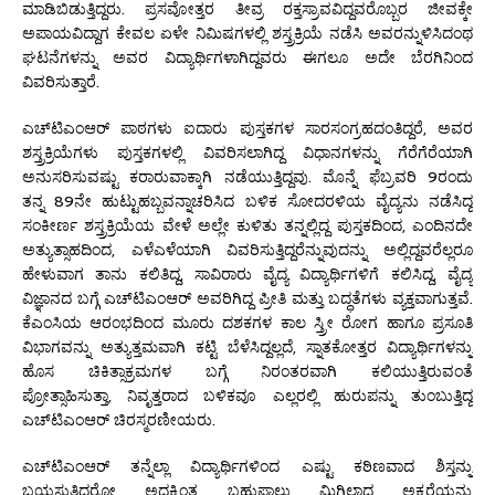
ಮಾಡಿಬಿಡುತ್ತಿದ್ದರು. ಪ್ರಸವೋತ್ತರ ತೀವ್ರ ರಕ್ತಸ್ರಾವವಿದ್ದವರೊಬ್ಬರ ಜೀವಕ್ಕೇ
ಅಪಾಯವಿದ್ದಾಗ ಕೇವಲ ಏಳೇ ನಿಮಿಷಗಳಲ್ಲಿ ಶಸ್ತ್ರಕ್ರಿಯೆ ನಡೆಸಿ ಅವರನ್ನುಳಿಸಿದಂಥ
ಘಟನೆಗಳನ್ನು ಅವರ ವಿದ್ಯಾರ್ಥಿಗಳಾಗಿದ್ದವರು ಈಗಲೂ ಅದೇ ಬೆರಗಿನಿಂದ
ವಿವರಿಸುತ್ತಾರೆ.
ಎಚ್‌ಟಿ‌ಎಂ‌ಆರ್ ಪಾಠಗಳು ಐದಾರು ಪುಸ್ತಕಗಳ ಸಾರಸಂಗ್ರಹದಂತಿದ್ದರೆ, ಅವರ
ಶಸ್ತ್ರಕ್ರಿಯೆಗಳು ಪುಸ್ತಕಗಳಲ್ಲಿ ವಿವರಿಸಲಾಗಿದ್ದ ವಿಧಾನಗಳನ್ನು ಗೆರೆಗೆರೆಯಾಗಿ
ಅನುಸರಿಸುವಷ್ಟು ಕರಾರುವಾಕ್ಕಾಗಿ ನಡೆಯುತ್ತಿದ್ದವು. ಮೊನ್ನೆ ಫೆಬ್ರವರಿ 9ರಂದು
ತನ್ನ 89ನೇ ಹುಟ್ಟುಹಬ್ಬವನ್ನಾಚರಿಸಿದ ಬಳಿಕ ಸೋದರಳಿಯ ವೈದ್ಯನು ನಡೆಸಿದ್ದ
ಸಂಕೀರ್ಣ ಶಸ್ತ್ರಕ್ರಿಯೆಯ ವೇಳೆ ಅಲ್ಲೇ ಕುಳಿತು ತನ್ನಲ್ಲಿದ್ದ ಪುಸ್ತಕದಿಂದ, ಎಂದಿನದೇ
ಅತ್ಯುತ್ಸಾಹದಿಂದ, ಎಳೆಎಳೆಯಾಗಿ ವಿವರಿಸುತ್ತಿದ್ದರೆನ್ನುವುದನ್ನು ಅಲ್ಲಿದ್ದವರೆಲ್ಲರೂ
ಹೇಳುವಾಗ ತಾನು ಕಲಿತಿದ್ದ, ಸಾವಿರಾರು ವೈದ್ಯ ವಿದ್ಯಾರ್ಥಿಗಳಿಗೆ ಕಲಿಸಿದ್ದ, ವೈದ್ಯ
ವಿಜ್ಞಾನದ ಬಗ್ಗೆ ಎಚ್‌ಟಿಎಂ‌ಆರ್ ಅವರಿಗಿದ್ದ ಪ್ರೀತಿ ಮತ್ತು ಬದ್ಧತೆಗಳು ವ್ಯಕ್ತವಾಗುತ್ತವೆ.
ಕೆಎಂಸಿಯ ಆರಂಭದಿಂದ ಮೂರು ದಶಕಗಳ ಕಾಲ ಸ್ತ್ರೀ ರೋಗ ಹಾಗೂ ಪ್ರಸೂತಿ
ವಿಭಾಗವನ್ನು ಅತ್ಯುತ್ತಮವಾಗಿ ಕಟ್ಟಿ ಬೆಳೆಸಿದ್ದಲ್ಲದೆ, ಸ್ನಾತಕೋತ್ತರ ವಿದ್ಯಾರ್ಥಿಗಳನ್ನು
ಹೊಸ ಚಿಕಿತ್ಸಾಕ್ರಮಗಳ ಬಗ್ಗೆ ನಿರಂತರವಾಗಿ ಕಲಿಯುತ್ತಿರುವಂತೆ
ಪ್ರೋತ್ಸಾಹಿಸುತ್ತಾ, ನಿವೃತ್ತರಾದ ಬಳಿಕವೂ ಎಲ್ಲರಲ್ಲಿ ಹುರುಪನ್ನು ತುಂಬುತ್ತಿದ್ದ
ಎಚ್‌ಟಿ‌ಎಂ‌ಆರ್ ಚಿರಸ್ಮರಣೀಯರು.
ಎಚ್‌ಟಿ‌ಎಂ‌ಆರ್ ತನ್ನೆಲ್ಲಾ ವಿದ್ಯಾರ್ಥಿಗಳಿಂದ ಎಷ್ಟು ಕಠಿಣವಾದ ಶಿಸ್ತನ್ನು
ಬಯಸುತ್ತಿದ್ದರೋ ಅದಕ್ಕಿಂತ ಬಹುಪಾಲು ಮಿಗಿಲಾದ ಅಕ್ಕರೆಯನ್ನು