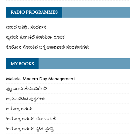
RADIO PROGRAMMES
ವಾರದ ಅತಿಥಿ : ಸಂದರ್ಶನ
ಹೃದಯ ಕೂಗುತಿದೆ ಕೇಳುವಿರಾ: ರೂಪಕ
ಕೊರೋನ ಸೋಂಕಿನ ಬಗ್ಗೆ ಆಕಾಶವಾಣಿ ಸಂದರ್ಶನಗಳು
MY BOOKS
Malaria: Modern Day Management
ಫ್ಲೂ ಎಂದು ಹೆದರುವಿರೇಕೆ?
ಅನುವಾದಿಸಿದ ಪುಸ್ತಕಗಳು
ಆರೋಗ್ಯ ಆಶಯ
‘ಆರೋಗ್ಯ ಆಶಯ’ ಲೋಕಾರ್ಪಣೆ
‘ಆರೋಗ್ಯ ಆಶಯ’ ಕೃತಿಗೆ ಪ್ರಶಸ್ತಿ