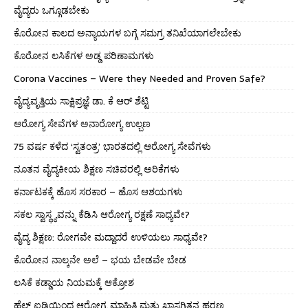
ವೈದ್ಯರು ಒಗ್ಗೂಡಬೇಕು
ಕೊರೋನ ಕಾಲದ ಅನ್ಯಾಯಗಳ ಬಗ್ಗೆ ಸಮಗ್ರ ತನಿಖೆಯಾಗಲೇಬೇಕು
ಕೊರೋನ ಲಸಿಕೆಗಳ ಅಡ್ಡ ಪರಿಣಾಮಗಳು
Corona Vaccines – Were they Needed and Proven Safe?
ವೈದ್ಯವೃತ್ತಿಯ ಸಾಕ್ಷಿಪ್ರಜ್ಞೆ ಡಾ. ಕೆ ಆರ್ ಶೆಟ್ಟಿ
ಆರೋಗ್ಯ ಸೇವೆಗಳ ಅನಾರೋಗ್ಯ ಉಲ್ಬಣ
75 ವರ್ಷ ಕಳೆದ ‘ಸ್ವತಂತ್ರ’ ಭಾರತದಲ್ಲಿ ಆರೋಗ್ಯ ಸೇವೆಗಳು
ನೂತನ ವೈದ್ಯಕೀಯ ಶಿಕ್ಷಣ ಸಚಿವರಲ್ಲಿ ಅರಿಕೆಗಳು
ಕರ್ನಾಟಕಕ್ಕೆ ಹೊಸ ಸರಕಾರ – ಹೊಸ ಆಶಯಗಳು
ಸಕಲ ಸ್ವಾಸ್ಥ್ಯವನ್ನು ಕೆಡಿಸಿ ಆರೋಗ್ಯ ರಕ್ಷಣೆ ಸಾಧ್ಯವೇ?
ವೈದ್ಯ ಶಿಕ್ಷಣ: ರೋಗವೇ ಮದ್ದಾದರೆ ಉಳಿಯಲು ಸಾಧ್ಯವೇ?
ಕೊರೋನ ನಾಲ್ಕನೇ ಅಲೆ – ಭಯ ಬೇಡವೇ ಬೇಡ
ಲಸಿಕೆ ಕಡ್ಡಾಯ ನಿಯಮಕ್ಕೆ ಆಕ್ರೋಶ
ಹೆಲ್ತ್ ಐಡಿಯಿಂದ ಆರೋಗ್ಯ ಮಾಹಿತಿ ಮತ್ತು ಖಾಸಗಿತನ ಹರಣ