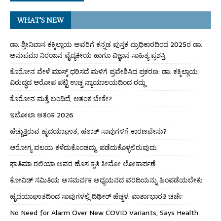
WHAT’S NEW
ಡಾ. ಶ್ರೀನಿವಾಸ ಕಕ್ಕಿಲ್ಲಾಯ ಅವರಿಗೆ ಕನ್ನಡ ಪುಸ್ತಕ ಪ್ರಾಧಿಕಾರದಿಂದ 2025ರ ಡಾ.
ಅನುಪಮಾ ನಿರಂಜನ ವೈದ್ಯಕೀಯ ಹಾಗೂ ವಿಜ್ಞಾನ ಸಾಹಿತ್ಯ ಪ್ರಶಸ್ತಿ
ಕೊರೋನ ವೇಳೆ ಮಾಸ್ಕ್ ಧರಿಸದೆ ಮಳಿಗೆ ಪ್ರವೇಶಿಸಿದ ಪ್ರಕರಣ: ಡಾ. ಕಕ್ಕಿಲ್ಲಾಯ
ವಿರುದ್ಧದ ಆರೋಪ ಪಟ್ಟಿ ಉಚ್ಚ ನ್ಯಾಯಾಲಯದಿಂದ ರದ್ದು
ಕೊರೋನ ಮತ್ತೆ ಬಂದಿದೆ, ಆತಂಕ ಬೇಕೇ?
ಇಬೋಲಾ ಆತಂಕ 2026
ಹೆಚ್ಚುತ್ತಿರುವ ಹೃದಯಾಘಾತ, ಹಠಾತ್ ಸಾವುಗಳಿಗೆ ಕಾರಣವೇನು?
ಆರೋಗ್ಯ ವಲಯ ಕಳೆದುಕೊಂಡದ್ದು, ಪಡೆದುಕೊಳ್ಳಲಿರುವುದು
ಫಾತಿಮಾ ರಲಿಯಾ ಅವರ ಹೊಸ ಕೃತಿ ಕೀಮೋ ಲೋಕಾರ್ಪಣೆ
ಕೋವಿಡ್ ಸಮಿತಿಯ ಅಸಮರ್ಪಕ ಅಧ್ಯಯನದ ವರದಿಯನ್ನು ಹಿಂಪಡೆಯಬೇಕು
ಹೃದಯಾಘಾತದಿಂದ ಸಾವುಗಳಲ್ಲಿ ದಿಢೀರ್ ಹೆಚ್ಚಳ: ವಾರ್ತಾಭಾರತಿ ಚರ್ಚೆ
No Need for Alarm Over New COVID Variants, Says Health