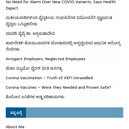
No Need for Alarm Over New COVID Variants, Says Health
Expert
ಮತೀಯವಾದಿಗಳಿಂದ ವೈದ್ಯಕೀಯ ಸಂಘಟನೆಗಳ ವಿಮೋಚನೆಗೆ ಪ್ರಜ್ಞಾವಂತ
ವೈದ್ಯರು ಒಗ್ಗೂಡಬೇಕು
ಮಾದರಿ ವೈದ್ಯೆ ಡಾ. ಅಕ್ಕಮಹಾದೇವಿ
ಕಾರ್ಪರೇಟ್-ಕೋಮುವಾದಗಳ ಜೋಡಾಟದಲ್ಲಿ ಅಪ್ಪಚ್ಚಿಯಾದ ಆಧುನಿಕ ಆರೋಗ್ಯ
ಸೇವೆಗಳು
Arrogant Employers, Neglected Employees
ಮೆಟಾ ನ್ಯೂಮೋ ವೈರಸ್ ಭೀತಿ ಅನಗತ್ಯ
Corona Vaccination – Truth of AEFI Unravelled
Corona Vaccines – Were they Needed and Proven Safe?
ಕೊರೋನ ಲಸಿಕೆಗಳ ಅಡ್ಡ ಪರಿಣಾಮಗಳು
ನನ್ನ ಬಗ್ಗೆ
About Me