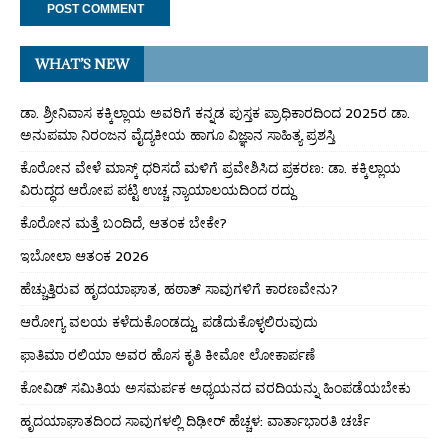
WHAT’S NEW
ಡಾ. ಶ್ರೀನಿವಾಸ ಕಕ್ಕಿಲ್ಲಾಯ ಅವರಿಗೆ ಕನ್ನಡ ಪುಸ್ತಕ ಪ್ರಾಧಿಕಾರದಿಂದ 2025ರ ಡಾ.
ಅನುಪಮಾ ನಿರಂಜನ ವೈದ್ಯಕೀಯ ಹಾಗೂ ವಿಜ್ಞಾನ ಸಾಹಿತ್ಯ ಪ್ರಶಸ್ತಿ
ಕೊರೋನ ವೇಳೆ ಮಾಸ್ಕ್ ಧರಿಸದೆ ಮಳಿಗೆ ಪ್ರವೇಶಿಸಿದ ಪ್ರಕರಣ: ಡಾ. ಕಕ್ಕಿಲ್ಲಾಯ
ವಿರುದ್ಧದ ಆರೋಪ ಪಟ್ಟಿ ಉಚ್ಚ ನ್ಯಾಯಾಲಯದಿಂದ ರದ್ದು
ಕೊರೋನ ಮತ್ತೆ ಬಂದಿದೆ, ಆತಂಕ ಬೇಕೇ?
ಇಬೋಲಾ ಆತಂಕ 2026
ಹೆಚ್ಚುತ್ತಿರುವ ಹೃದಯಾಘಾತ, ಹಠಾತ್ ಸಾವುಗಳಿಗೆ ಕಾರಣವೇನು?
ಆರೋಗ್ಯ ವಲಯ ಕಳೆದುಕೊಂಡದ್ದು, ಪಡೆದುಕೊಳ್ಳಲಿರುವುದು
ಫಾತಿಮಾ ರಲಿಯಾ ಅವರ ಹೊಸ ಕೃತಿ ಕೀಮೋ ಲೋಕಾರ್ಪಣೆ
ಕೋವಿಡ್ ಸಮಿತಿಯ ಅಸಮರ್ಪಕ ಅಧ್ಯಯನದ ವರದಿಯನ್ನು ಹಿಂಪಡೆಯಬೇಕು
ಹೃದಯಾಘಾತದಿಂದ ಸಾವುಗಳಲ್ಲಿ ದಿಢೀರ್ ಹೆಚ್ಚಳ: ವಾರ್ತಾಭಾರತಿ ಚರ್ಚೆ