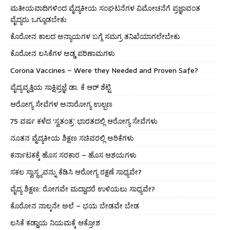
ಮತೀಯವಾದಿಗಳಿಂದ ವೈದ್ಯಕೀಯ ಸಂಘಟನೆಗಳ ವಿಮೋಚನೆಗೆ ಪ್ರಜ್ಞಾವಂತ
ವೈದ್ಯರು ಒಗ್ಗೂಡಬೇಕು
ಕೊರೋನ ಕಾಲದ ಅನ್ಯಾಯಗಳ ಬಗ್ಗೆ ಸಮಗ್ರ ತನಿಖೆಯಾಗಲೇಬೇಕು
ಕೊರೋನ ಲಸಿಕೆಗಳ ಅಡ್ಡ ಪರಿಣಾಮಗಳು
Corona Vaccines – Were they Needed and Proven Safe?
ವೈದ್ಯವೃತ್ತಿಯ ಸಾಕ್ಷಿಪ್ರಜ್ಞೆ ಡಾ. ಕೆ ಆರ್ ಶೆಟ್ಟಿ
ಆರೋಗ್ಯ ಸೇವೆಗಳ ಅನಾರೋಗ್ಯ ಉಲ್ಬಣ
75 ವರ್ಷ ಕಳೆದ ‘ಸ್ವತಂತ್ರ’ ಭಾರತದಲ್ಲಿ ಆರೋಗ್ಯ ಸೇವೆಗಳು
ನೂತನ ವೈದ್ಯಕೀಯ ಶಿಕ್ಷಣ ಸಚಿವರಲ್ಲಿ ಅರಿಕೆಗಳು
ಕರ್ನಾಟಕಕ್ಕೆ ಹೊಸ ಸರಕಾರ – ಹೊಸ ಆಶಯಗಳು
ಸಕಲ ಸ್ವಾಸ್ಥ್ಯವನ್ನು ಕೆಡಿಸಿ ಆರೋಗ್ಯ ರಕ್ಷಣೆ ಸಾಧ್ಯವೇ?
ವೈದ್ಯ ಶಿಕ್ಷಣ: ರೋಗವೇ ಮದ್ದಾದರೆ ಉಳಿಯಲು ಸಾಧ್ಯವೇ?
ಕೊರೋನ ನಾಲ್ಕನೇ ಅಲೆ – ಭಯ ಬೇಡವೇ ಬೇಡ
ಲಸಿಕೆ ಕಡ್ಡಾಯ ನಿಯಮಕ್ಕೆ ಆಕ್ರೋಶ