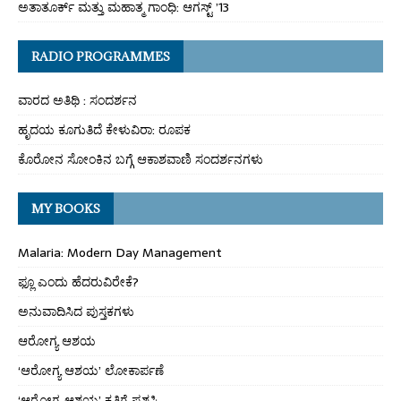
ಅತಾತೂರ್ಕ್ ಮತ್ತು ಮಹಾತ್ಮ ಗಾಂಧಿ: ಆಗಸ್ಟ್ ’13
RADIO PROGRAMMES
ವಾರದ ಅತಿಥಿ : ಸಂದರ್ಶನ
ಹೃದಯ ಕೂಗುತಿದೆ ಕೇಳುವಿರಾ: ರೂಪಕ
ಕೊರೋನ ಸೋಂಕಿನ ಬಗ್ಗೆ ಆಕಾಶವಾಣಿ ಸಂದರ್ಶನಗಳು
MY BOOKS
Malaria: Modern Day Management
ಫ್ಲೂ ಎಂದು ಹೆದರುವಿರೇಕೆ?
ಅನುವಾದಿಸಿದ ಪುಸ್ತಕಗಳು
ಆರೋಗ್ಯ ಆಶಯ
‘ಆರೋಗ್ಯ ಆಶಯ’ ಲೋಕಾರ್ಪಣೆ
‘ಆರೋಗ್ಯ ಆಶಯ’ ಕೃತಿಗೆ ಪ್ರಶಸ್ತಿ