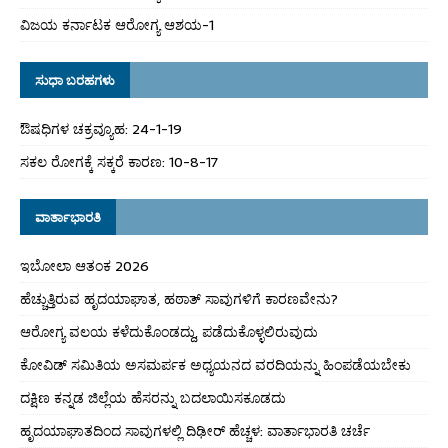
ವಿಜಯ ಕರ್ನಾಟಕ ಆರೋಗ್ಯ ಆಶಯ-1
ಸುಧಾ ಬರಹಗಳು
ಔಷಧಿಗಳ ಚಕ್ರವ್ಯೂಹ: 24-1-19
ಸಕಲ ರೋಗಕ್ಕೆ ಸಕ್ಕರೆ ಕಾರಣ: 10-8-17
ವಾರ್ತಾಭಾರತಿ
ಇಬೋಲಾ ಆತಂಕ 2026
ಹೆಚ್ಚುತ್ತಿರುವ ಹೃದಯಾಘಾತ, ಹಠಾತ್ ಸಾವುಗಳಿಗೆ ಕಾರಣವೇನು?
ಆರೋಗ್ಯ ವಲಯ ಕಳೆದುಕೊಂಡದ್ದು, ಪಡೆದುಕೊಳ್ಳಲಿರುವುದು
ಕೋವಿಡ್ ಸಮಿತಿಯ ಅಸಮರ್ಪಕ ಅಧ್ಯಯನದ ವರದಿಯನ್ನು ಹಿಂಪಡೆಯಬೇಕು
ದಕ್ಷಿಣ ಕನ್ನಡ ಜಿಲ್ಲೆಯ ಹೆಸರನ್ನು ಬದಲಾಯಿಸಕೂಡದು
ಹೃದಯಾಘಾತದಿಂದ ಸಾವುಗಳಲ್ಲಿ ದಿಢೀರ್ ಹೆಚ್ಚಳ: ವಾರ್ತಾಭಾರತಿ ಚರ್ಚೆ