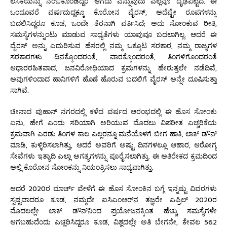
ಲಸಿಕೆಯನ್ನು ನಂಬಿಕೊಂಡಿದ್ದರೆ ಆಗದು ಎನ್ನುವುದು ಎಲ್ಲವೂ ದೃಢಪಟ್ಟಿದೆ. ಈ
ಒಂದೂವರೆ ವರ್ಷದುದ್ದಕ್ಕೂ ಕೊರೋನ ವೈರಸ್, ಅದೆಷ್ಟೇ ರೂಪಗಳನ್ನು
ಬದಲಿಸಿದ್ದರೂ ಕೂಡ, ಒಂದೇ ತೆರನಾಗಿ ವರ್ತಿಸಿದೆ; ಅದು ಸೋಂಕುವ ರೀತಿ,
ಸಮಸ್ಯೆಗಳನ್ನುಂಟು ಮಾಡುವ ಸಾಧ್ಯತೆಗಳು ಯಾವುವೂ ಬದಲಾಗಿಲ್ಲ. ಆದರೆ ಈ
ವೈರಸ್ ಅನ್ನು ಎದುರಿಸುವ ಹೆಸರಲ್ಲಿ ನಮ್ಮ ಒಕ್ಕೂಟ ಸರಕಾರ, ನಮ್ಮ ರಾಜ್ಯಗಳ
ಸರಕಾರಗಳು ದಿನಕ್ಕೊಂದರಂತೆ, ವಾರಕ್ಕೊಂದರಂತೆ, ತಿಂಗಳಿಗೊಂದರಂತೆ
ಆಧಾರರಹಿತವಾದ, ಜನವಿರೋಧಿಯಾದ ಕ್ರಮಗಳನ್ನು ಹೇರುತ್ತಲೇ ನಡೆದಿವೆ,
ಅವುಗಳಿಂದಾದ ಹಾನಿಗಳಿಗೆ ಹೊಣೆ ಹೊರುವ ಬದಲಿಗೆ ವೈರಸ್‌ ಅನ್ನೇ ದೂಷಿಸುತ್ತಾ
ಸಾಗಿವೆ.
ಚೀನಾದ ವುಹಾನ್ ನಗರದಲ್ಲಿ ಕಳೆದ ವರ್ಷದ ಆರಂಭದಲ್ಲಿ ಈ ಹೊಸ ಸೋಂಕು
ಏನು, ಹೇಗೆ ಎಂದು ಸರಿಯಾಗಿ ಅರಿಯುವ ಮೊದಲು ವಿಪರೀತ ಎಚ್ಚರಿಕೆಯ
ಕ್ರಮವಾಗಿ ಎರಡು ತಿಂಗಳ ಕಾಲ ಎಲ್ಲರನ್ನೂ ಮನೆಯೊಳಗೆ ಬೀಗ ಹಾಕಿ, ಲಾಕ್ ಡೌನ್
ಮಾಡಿ, ಕುಳ್ಳಿರಿಸಲಾಗಿತ್ತು, ಆದರೆ ಅವರಿಗೆ ಅಷ್ಟು ದಿನಗಳಲ್ಲೂ ಆಹಾರ, ಆರೋಗ್ಯ
ಸೇವೆಗಳು ಇತ್ಯಾದಿ ಎಲ್ಲಾ ಅಗತ್ಯಗಳನ್ನು ಪೂರೈಸಲಾಗಿತ್ತು. ಈ ಅತಿರೇಕದ ಕ್ರಮದಿಂದ
ಅಲ್ಲಿ ಕೊರೋನ ಸೋಂಕನ್ನು ನಿಯಂತ್ರಿಸಲು ಸಾಧ್ಯವಾಗಿತ್ತು.
ಆದರೆ 2020ರ ಮಾರ್ಚ್ ವೇಳೆಗೆ ಈ ಹೊಸ ಸೋಂಕಿನ ಬಗ್ಗೆ ಇನ್ನಷ್ಟು ವಿವರಗಳು
ಸ್ಪಷ್ಟವಾದರೂ ಕೂಡ, ನಮ್ಮದೇ ಐಸಿಎಂಆರ್‌ನ ತಜ್ಞರೇ ಎಪ್ರಿಲ್ 2020ರ
ಮೊದಲಲ್ಲೇ ಲಾಕ್ ಡೌನ್‌ನಿಂದ ಪ್ರಯೋಜನಕ್ಕಿಂತ ಹೆಚ್ಚು ಸಮಸ್ಯೆಗಳೇ
ಆಗಬಹುದೆಂದು ಎಚ್ಚರಿಸಿದ್ದರೂ ಕೂಡ, ವಿಶ್ವದಲ್ಲೇ ಅತಿ ಬೇಗನೇ, ಕೇವಲ 562