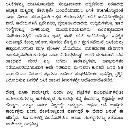
ಲಸಿಕೆಗಳನ್ನು ಹಾಕಿಸಿಕೊಳ್ಳುವುದು ಸಂಪೂರ್ಣವಾಗಿ ಐಚ್ಚಿಕವೆಂದು ಸರಕಾರವು
ಅಧಿಕೃತ ಮಟ್ಟದಲ್ಲಿ ಹೇಳುತ್ತಲೇ ಬಂದಿದೆಯಾದರೂ, ಲಸಿಕೆ ಹಾಕಿಸಿಕೊಳ್ಳುವಂತೆ
ಎಲ್ಲರ ಮೇಲೂ ಪರೋಕ್ಷವಾಗಿ ಒತ್ತಡ ಹೇರಲಾಗುತ್ತಿದೆ. ಲಸಿಕೆ ಹಾಕಿಸಿಕೊಳ್ಳದಿದ್ದರೆ
ಶಾಲೆ, ಕಾಲೇಜುಗಳಿಗೆ ಪ್ರವೇಶವಿಲ್ಲ, ಪ್ರಯಾಣವಿರಲಾರದು, ಉದ್ದಿಮೆಗಳಲ್ಲೂ, ಇತರ
ಸಂಸ್ಥೆಗಳಲ್ಲೂ ನೌಕರಿಯಲ್ಲಿ ಮುಂದುವರಿಯಲಾಗದು ಎಂಬಿತ್ಯಾದಿಯಾಗಿ
ಬೆದರಿಸಲಾಗುತ್ತಿದೆ. ಅನೇಕರು ಇವಕ್ಕೆ ಹೆದರಿ ಲಸಿಕೆ ಹಾಕಿಸಿಕೊಳ್ಳುವ ಇಕ್ಕಟ್ಟಿಗೆ
ಸಿಲುಕಿದ್ದಾರೆ. ಕೇಂದ್ರ ಆರೋಗ್ಯ ಸಚಿವರು ಮೊನ್ನೆ ಜಿ 7 ಶೃಂಗ ಸಭೆಯಲ್ಲಿ ಲಸಿಕೆಯನ್ನು
ಕಡ್ಡಾಯಗೊಳಿಸುವ ಪಾಸ್ ಪೋರ್ಟ್ ಯೊಜನೆಯು ಭಾರತದಂತಹ ದೇಶಗಳಿಗೆ
ತಾರತಮ್ಯವೆಸಗಿದಂತಾಗುತ್ತದೆ ಎಂದು ವಿರೋಧಿಸಿದ್ದಾರೆ. ಆದರೆ ದೇಶದೊಳಗೆ ಲಸಿಕೆ
ಹಾಕದವರ ಮೇಲೆ ಎಲ್ಲ ಬಗೆಯ ತಾರತಮ್ಯಗಳೂ, ಅನ್ಯಾಯಗಳೂ
ನಡೆಯಲಾರಂಭಿಸಿರುವಾಗ ಅದೇ ಸರಕಾರವು ಮೌನವಾಗಿ ಕುಳಿತಿದೆ. ಜನರ ಹಿತ
ಕಾಯಬೇಕಾದ ವಿರೋಧ ಪಕ್ಷಗಳೂ, ಕಾರ್ಮಿಕ ಸಂಘಟನೆಗಳೂ ಇವನ್ನೆಲ್ಲ ಪ್ರಶ್ನಿಸಿ
ವಿರೋಧಿಸುವ ಬದಲಿಗೆ ಲಸಿಕೆ ಹಾಕುವ ಶಿಬಿರಗಳನ್ನೇ ಆಯೋಜಿಸಹೊರಟಿವೆ.
ದೊಡ್ಡ ಲಸಿಕಾ ಕಾರ್ಯಕ್ರಮ ಎಂದು ಎಲ್ಲ ಪತ್ರಿಕೆಗಳ ಮುಖಪುಟಗಳಲ್ಲಿಡೀ
ಜಾಹೀರಾತುಗಳನ್ನು ಹಾಕಿಕೊಳ್ಳುವ ಸರಕಾರವು ತನ್ನ ಕೆಲಸವನ್ನು
ವಿಶ್ವದಲ್ಲೇ ಅತಿ
ದೊಡ್ಡದು ಎನ್ನುವ ಬದಲು ವಿಶ್ವದಲ್ಲೇ ಅತ್ಯುತ್ತಮ ಅಥವಾ ಅತಿ ಜಾಣ್ಮೆಯ
ಕಾರ್ಯಕ್ರಮ ಎಂದು ಹೇಳಿಕೊಳ್ಳುವಂತೆ ವರ್ತಿಸಿದ್ದರೆ ಈ ದೇಶದ ಜನರಿಗೆ ಈ
ಹದಿನೈದು ತಿಂಗಳುಗಳಲ್ಲಿ ಬಂದೊದಗಿರುವ ಅಪಾರ ಸಂಕಷ್ಟಗಳನ್ನು ತಡೆಯಲು
ಖಂಡಿತಕ್ಕೂ ಸಾಧ್ಯವಿತ್ತು.