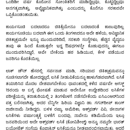
ಒಂದಿಡೀ ವರ್ಷ ಕೊರೋನ ಸೋಂಕಿತರಿಗೆ ಮಾಡಿದ್ದೆಲ್ಲವೂ, ಕೊಟ್ಟದ್ದೆಲ್ಲವೂ
ಅನಗತ್ಯವಾಗಿತ್ತು, ಅವೈಜ್ಞಾನಿಕವಾಗಿತ್ತು ಎಂಬುದನ್ನು ಕೊನೆಗೂ ಸರಕಾರವೇ
ಒಪ್ಪಿಕೊಂಡಂತಾಯಿತು.
ಕಾರ್ಯಸೂಚಿ ಬದಲಾದರೂ ಚಿಕಿತ್ಸೆಯೇನೂ ಬದಲಾದಂತೆ ಕಾಣುವುದಿಲ್ಲ.
ಕಾರ್ಯಸೂಚಿಯು ಬದಲಾಗಿ ಈಗ ಒಂದು ತಿಂಗಳಾದರೂ ಅದೇ ಹಳೆಯ, ಅವಿಜ್ಞಾನಿಕ
ಚಿಕಿತ್ಸಾಕ್ರಮವೇ ಇನ್ನೂ ಮುಂದುವರಿದಿದೆ, ಸರಕಾರಿ ಸಂಸ್ಥೆಗಳೂ, ಹೆಚ್ಚಿನ ವೈದ್ಯರೂ
ತಾವು ಈ ಹಿಂದೆ ಕೊಡುತ್ತಲೇ ಇದ್ದ ಔಷಧಗಳನ್ನೇ ಕೊಡುವುದನ್ನು ಈಗಲೂ
ಮುಂದುವರಿಸಿದ್ದಾರೆ, ಅವೇ ಬೇಕೆಂದು ಹಠ ಹಿಡಿಯುವ, ಕೇಳಿ ಪಡೆಯುವ
ಜನರಿಗೂ ಕೊರತೆಯಿಲ್ಲ.
ಲಾಕ್ ಡೌನ್ ಹೆಸರಲ್ಲಿ ಸರ್ವನಾಶ ಮಾಡಿ, ಸರಿಯಾದ ಚಿಕಿತ್ಸಾಕ್ರಮವನ್ನೂ
ಸೂಚಿಸಲಾಗದೇ ಹೋದದ್ದಲ್ಲದೆ, ಲಸಿಕೆ ನೀಡುವಿಕೆಯನ್ನೂ ಹಾಳುಗೆಡವಲಾಗಿದೆ. ಲಸಿಕೆ
ತಯಾರಿಸಿದ ಮೊದಲ ದೇಶವಾಗಬೇಕೆಂಬ ಧಾವಂತದಲ್ಲಿ ಕಳೆದ ವರ್ಷವೇ ಆಗಸ್ಟ್
15ರಂದು ಆ ಬಗ್ಗೆ ಘೋಷಣೆ ಮಾಡುವ ಅದೇನೋ ಉದ್ದೇಶದಿಂದ ಲಸಿಕೆಗಳ
ಪರೀಕ್ಷೆಯನ್ನು ತರಾತುರಿಯಲ್ಲಿ 2 ತಿಂಗಳೊಳಗೆ ನಡೆಸಬೇಕೆಂದು ಐಸಿಎಂಆರ್‌ನಿಂದ
ಪತ್ರ ಬರೆಸಲಾಗಿತ್ತು. ಅದರ ಬೆನ್ನಿಗೇ ಹಿರಿಯ ವಿಜ್ಞಾನಿ ಡಾ. ಗಗನ್‌ದೀಪ್ ಕಾಂಗ್
ರಾಜೀನಾಮೆ ನೀಡಿದ್ದರು. ಬಳಿಕ ರಷ್ಯಾ, ಅಮೆರಿಕಾ, ಆಕ್ಸ್‌ಫರ್ಡ್ ವಿವಿ, ಚೀನಾಗಳ
ಲಸಿಕೆಗಳು ವರ್ಷಾಂತ್ಯಕ್ಕೆ ಬಳಕೆಗೆ ಬಂದವು, ನಾವೇನು ಕಡಿಮೆಯೆಂದು ಇಲ್ಲೂ
ಜನವರಿಯಿಂದ ಅದೇ ಆಕ್ಸ್‌ಫರ್ಡ್ ಲಸಿಕೆ (ಕೋವಿಶೀಲ್ಡ್) ಅನ್ನೂ, ನಮ್ಮದೇ ಭಾರತ್
ಬಯೋಟೆಕ್ ಸಂಸ್ಥೆಯ ಕೊವಾಕ್ಸಿನ್ ಲಸಿಕೆಯನ್ನೂ ನೀಡಲಾರಂಭಿಸಲಾಯಿತು. ಆದರೆ