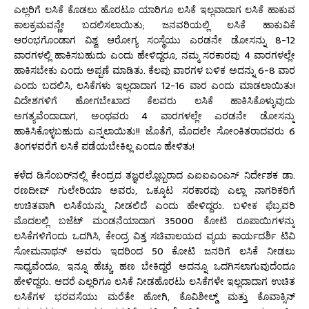
ಎಲ್ಲರಿಗೆ ಲಸಿಕೆ ಕೊಡಲು ಹೊರಟೂ ಯಾರಿಗೂ ಲಸಿಕೆ ಇಲ್ಲವಾದಾಗ ಲಸಿಕೆ ಹಾಕುವ
ಕಾಲಕ್ರಮವನ್ಣೇ ಬದಲಿಸಲಾಯಿತು; ಜನವರಿಯಲ್ಲಿ ಲಸಿಕೆ ಹಾಕುವಿಕೆ
ಆರಂಭಗೊಂಡಾಗ ವಿಶ್ವ ಆರೋಗ್ಯ ಸಂಸ್ಥೆಯು ಎರಡನೇ ಡೋಸನ್ನು 8-12
ವಾರಗಳಲ್ಲಿ ಹಾಕಿಸಬಹುದು ಎಂದು ಹೇಳಿದ್ದರೂ, ನಮ್ಮ ಸರಕಾರವು 4 ವಾರಗಳಲ್ಲೇ
ಹಾಕಿಸಬೇಕು ಎಂದು ಅಪ್ಪಣೆ ಮಾಡಿತು. ಕೆಲವು ವಾರಗಳ ಬಳಿಕ ಅದನ್ನು 6-8 ವಾರ
ಎಂದು ಬದಲಿಸಿ, ಲಸಿಕೆಗಳು ಇಲ್ಲದಾದಾಗ 12-16 ವಾರ ಎಂದು ಮಾಡಲಾಯಿತು!
ವಿದೇಶಗಳಿಗೆ ಹೋಗಬೇಖಾದ ಕೆಲವರು ಲಸಿಕೆ ಹಾಕಿಸಿಕೊಳ್ಳುವುದು
ಅಗತ್ಯವೆಂದಾದಾಗ, ಅಂಥವರು 4 ವಾರಗಳಲ್ಲೇ ಎರಡನೇ ಡೋಸನ್ನು
ಹಾಕಿಸಿಕೊಳ್ಳಬಹುದು ಎನ್ನಲಾಯಿತು!! ಜೊತೆಗೆ, ಮೊದಲೇ ಸೋಂಕಿತರಾದವರು 6
ತಿಂಗಳವರೆಗೆ ಲಸಿಕೆ ಪಡೆಯಬೇಕಿಲ್ಲ ಎಂದೂ ಹೇಳಿತು!
ಕಳೆದ ಡಿಸೆಂಬರ್‌ನಲ್ಲಿ ಕೇಂದ್ರದ ತಜ್ಞರಲ್ಲೊಬ್ಬರಾದ ಎಐಐಎಂಎಸ್ ನಿರ್ದೇಶಕ ಡಾ.
ರಣದೀಪ್ ಗುಲೇರಿಯಾ ಅವರು, ಒಕ್ಕೂಟ ಸರಕಾರವು ಎಲ್ಲಾ ನಾಗರಿಕರಿಗೆ
ಉಚಿತವಾಗಿ ಲಸಿಕೆಯನ್ನು ನೀಡಲಿದೆ ಎಂದು ಹೇಳಿದ್ದರು. ಬಳೀಕ ಫೆಬ್ರವರಿ
ಮೊದಲಲ್ಲಿ ಬಜೆಟ್ ಮಂಡನೆಯಾದಾಗ 35000 ಕೋಟಿ ರೂಪಾಯಿಗಳನ್ನು
ಲಸಿಕೆಗಳಿಗೆಂದು ಒದಗಿಸಿ, ಕೇಂದ್ರ ವಿತ್ತ ಸಚಿವಾಲಯದ ವ್ಯಯ ಕಾರ್ಯದರ್ಶಿ ಟಿವಿ
ಸೋಮನಾಥನ್ ಅವರು ಇದರಿಂದ 50 ಕೋಟಿ ಜನರಿಗೆ ಲಸಿಕೆ ನೀಡಲು
ಸಾಧ್ಯವೆಂದೂ, ಇನ್ನೂ ಹೆಚ್ಚು ಹಣ ಬೇಕಿದ್ದರೆ ಅದನ್ನೂ ಒದಗಿಸಲಾಗುವುದೆಂದೂ
ಹೇಳಿದ್ದರು. ಆದರೆ ಎಲ್ಲರಿಗೂ ಲಸಿಕೆ ನೀಡಹೊರಟು ಲಸಿಕೆಗಳೇ ಇಲ್ಲದಾದಾಗ ಉಚಿತ
ಲಸಿಕೆಗಳ ಭರವಸೆಯು ಮರೆತೇ ಹೋಗಿ, ಕೊವಿಶೀಲ್ಡ್ ಮತ್ತು ಕೊವಾಕ್ಸಿನ್