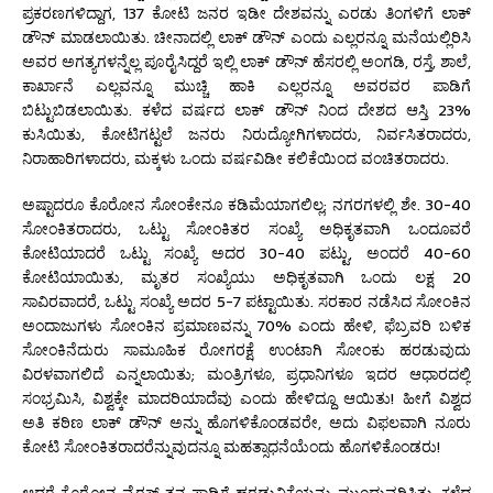
ಪ್ರಕರಣಗಳಿದ್ದಾಗ, 137 ಕೋಟಿ ಜನರ ಇಡೀ ದೇಶವನ್ನು ಎರಡು ತಿಂಗಳಿಗೆ ಲಾಕ್
ಡೌನ್ ಮಾಡಲಾಯಿತು. ಚೀನಾದಲ್ಲಿ ಲಾಕ್ ಡೌನ್ ಎಂದು ಎಲ್ಲರನ್ನೂ ಮನೆಯಲ್ಲಿರಿಸಿ
ಅವರ ಅಗತ್ಯಗಳನ್ನೆಲ್ಲ ಪೂರೈಸಿದ್ದರೆ ಇಲ್ಲಿ ಲಾಕ್ ಡೌನ್ ಹೆಸರಲ್ಲಿ ಅಂಗಡಿ, ರಸ್ತೆ, ಶಾಲೆ,
ಕಾರ್ಖಾನೆ ಎಲ್ಲವನ್ನೂ ಮುಚ್ಚಿ ಹಾಕಿ ಎಲ್ಲರನ್ನೂ ಅವರವರ ಪಾಡಿಗೆ
ಬಿಟ್ಟುಬಿಡಲಾಯಿತು. ಕಳೆದ ವರ್ಷದ ಲಾಕ್ ಡೌನ್ ನಿಂದ ದೇಶದ ಆಸ್ತಿ 23%
ಕುಸಿಯಿತು, ಕೋಟಿಗಟ್ಟಲೆ ಜನರು ನಿರುದ್ಯೋಗಿಗಳಾದರು, ನಿರ್ವಸಿತರಾದರು,
ನಿರಾಹಾರಿಗಳಾದರು, ಮಕ್ಕಳು ಒಂದು ವರ್ಷವಿಡೀ ಕಲಿಕೆಯಿಂದ ವಂಚಿತರಾದರು.
ಅಷ್ಟಾದರೂ ಕೊರೋನ ಸೋಂಕೇನೂ ಕಡಿಮೆಯಾಗಲಿಲ್ಲ; ನಗರಗಳಲ್ಲಿ ಶೇ. 30-40
ಸೋಂಕಿತರಾದರು, ಒಟ್ಟು ಸೋಂಕಿತರ ಸಂಖ್ಯೆ ಅಧಿಕೃತವಾಗಿ ಒಂದೂವರೆ
ಕೋಟಿಯಾದರೆ ಒಟ್ಟು ಸಂಖ್ಯೆ ಅದರ 30-40 ಪಟ್ಟು, ಅಂದರೆ 40-60
ಕೋಟಿಯಾಯಿತು, ಮೃತರ ಸಂಖ್ಯೆಯು ಅಧಿಕೃತವಾಗಿ ಒಂದು ಲಕ್ಷ 20
ಸಾವಿರವಾದರೆ, ಒಟ್ಟು ಸಂಖ್ಯೆ ಅದರ 5-7 ಪಟ್ಟಾಯಿತು. ಸರಕಾರ ನಡೆಸಿದ ಸೋಂಕಿನ
ಅಂದಾಜುಗಳು ಸೋಂಕಿನ ಪ್ರಮಾಣವನ್ನು 70% ಎಂದು ಹೇಳಿ, ಫೆಬ್ರವರಿ ಬಳಿಕ
ಸೋಂಕಿನೆದುರು ಸಾಮೂಹಿಕ ರೋಗರಕ್ಷೆ ಉಂಟಾಗಿ ಸೋಂಕು ಹರಡುವುದು
ವಿರಳವಾಗಲಿದೆ ಎನ್ನಲಾಯಿತು; ಮಂತ್ರಿಗಳೂ, ಪ್ರಧಾನಿಗಳೂ ಇದರ ಆಧಾರದಲ್ಲಿ
ಸಂಭ್ರಮಿಸಿ, ವಿಶ್ವಕ್ಕೇ ಮಾದರಿಯಾದೆವು ಎಂದು ಹೇಳಿದ್ದೂ ಆಯಿತು! ಹೀಗೆ ವಿಶ್ವದ
ಅತಿ ಕಠಿಣ ಲಾಕ್ ಡೌನ್ ಅನ್ನು ಹೊಗಳಿಕೊಂಡವರೇ, ಅದು ವಿಫಲವಾಗಿ ನೂರು
ಕೋಟಿ ಸೋಂಕಿತರಾದರೆನ್ನುವುದನ್ನೂ ಮಹತ್ಸಾಧನೆಯೆಂದು ಹೊಗಳಿಕೊಂಡರು!
ಆದರೆ ಕೊರೋನ ವೈರಸ್ ತನ್ನ ಪಾಡಿಗೆ ಹರಡುವಿಕೆಯನ್ನು ಮುಂದುವರಿಸಿತು. ಕಳೆದ