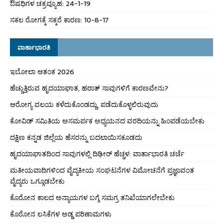
ಔಷಧಿಗಳ ಚಕ್ರವ್ಯೂಹ: 24-1-19
ಸಕಲ ರೋಗಕ್ಕೆ ಸಕ್ಕರೆ ಕಾರಣ: 10-8-17
ವಾರ್ತಾಭಾರತಿ
ಇಬೋಲಾ ಆತಂಕ 2026
ಹೆಚ್ಚುತ್ತಿರುವ ಹೃದಯಾಘಾತ, ಹಠಾತ್ ಸಾವುಗಳಿಗೆ ಕಾರಣವೇನು?
ಆರೋಗ್ಯ ವಲಯ ಕಳೆದುಕೊಂಡದ್ದು, ಪಡೆದುಕೊಳ್ಳಲಿರುವುದು
ಕೋವಿಡ್ ಸಮಿತಿಯ ಅಸಮರ್ಪಕ ಅಧ್ಯಯನದ ವರದಿಯನ್ನು ಹಿಂಪಡೆಯಬೇಕು
ದಕ್ಷಿಣ ಕನ್ನಡ ಜಿಲ್ಲೆಯ ಹೆಸರನ್ನು ಬದಲಾಯಿಸಕೂಡದು
ಹೃದಯಾಘಾತದಿಂದ ಸಾವುಗಳಲ್ಲಿ ದಿಢೀರ್ ಹೆಚ್ಚಳ: ವಾರ್ತಾಭಾರತಿ ಚರ್ಚೆ
ಮತೀಯವಾದಿಗಳಿಂದ ವೈದ್ಯಕೀಯ ಸಂಘಟನೆಗಳ ವಿಮೋಚನೆಗೆ ಪ್ರಜ್ಞಾವಂತ
ವೈದ್ಯರು ಒಗ್ಗೂಡಬೇಕು
ಕೊರೋನ ಕಾಲದ ಅನ್ಯಾಯಗಳ ಬಗ್ಗೆ ಸಮಗ್ರ ತನಿಖೆಯಾಗಲೇಬೇಕು
ಕೊರೋನ ಲಸಿಕೆಗಳ ಅಡ್ಡ ಪರಿಣಾಮಗಳು