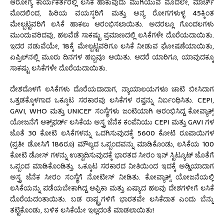
ಆರೋಗ್ಯ ಕಾರ್ಯಕರ್ತರಲ್ಲಿ ಲಸಿಕೆ ಹಾಕುವುದು ಮುಗಿಯುವ ಮೊದಲೇ, ಮಾರ್ಚ್
ಮೊದಲಿಂದ, ಹಿರಿಯ ವಯಸ್ಕರಿಗೆ ಮತ್ತು ಅನ್ಯ ರೋಗಗಳುಳ್ಳ 45ಕ್ಕಿಂತ
ಮೇಲ್ಪಟ್ಟವರಿಗೆ ಲಸಿಕೆ ಹಾಕಲು ಆರಂಭಿಸಲಾಯಿತು. ಅದರಲ್ಲೂ ಗೊಂದಲಗಳು
ಮುಂದುವರಿದವು, ಹಲವೆಡೆ ಸಾಕಷ್ಟು ಪ್ರಮಾಣದಲ್ಲಿ ಲಸಿಕೆಗಳೇ ದೊರೆಯದಾಯಿತು.
ಇದರ ನಡುವೆಯೇ, 18ಕ್ಕೆ ಮೇಲ್ಪಟ್ಟವರಿಗೂ ಲಸಿಕೆ ನೀಡುವ ಘೋಷಣೆಯಾಯಿತು,
ಏಪ್ರಿಲ್‌ನಲ್ಲಿ ಮೂರು ದಿನಗಳ ಹಬ್ಬವೂ ಆಯಿತು. ಆದರೆ ಯಾರಿಗೂ, ಯಾವುದಕ್ಕೂ
ಸಾಕಷ್ಟು ಲಸಿಕೆಗಳೇ ದೊರೆಯದಾಯಿತು.
ದೇಶದೊಳಗೆ ಲಸಿಕೆಗಳು ದೊರೆಯದಾದಾಗ, ನ್ಯಾಯಾಲಯಗಳೂ ಚಾಟಿ ಬೀಸಿದಾಗ
ಒತ್ತಡಕ್ಕೊಳಗಾದ ಒಕ್ಕೂಟ ಸರಕಾರವು ಲಸಿಕೆಗಳ ರಫ್ತನ್ನು ನಿರ್ಬಂಧಿಸಿತು. CEPI,
GAVI, WHO ಮತ್ತು UNICEF ಸಂಸ್ಥೆಗಳು ಜಂಟಿಯಾಗಿ ಆರಂಭಿಸಿದ್ದ ಕೋವ್ಯಾಕ್ಸ್
ಯೋಜನೆಗೆ ಆಕ್ಸ್‌ಫರ್ಡ್ ಲಸಿಕೆಯ ಅಸ್ತ್ರ ಜೆನೆಕ ಕಂಪೆನಿಯು CEPI ಮತ್ತು GAVI ಗಳ
ಜೊತೆ 30 ಕೋಟಿ ಲಸಿಕೆಗಳನ್ನು ಒದಗಿಸುವುದಕ್ಕೆ 5600 ಕೋಟಿ ರೂಪಾಯಿಗಳ
(ಪ್ರತೀ ಡೋಸಿಗೆ 186ರೂ) ಮೌಲ್ಯದ ಒಪ್ಪಂದವನ್ನು ಮಾಡಿಕೊಂಡು, ಲಸಿಕೆಯ 100
ಕೋಟಿ ಡೋಸ್ ಗಳನ್ನು ಉತ್ಪಾದಿಸುವುದಕ್ಕೆ ಭಾರತದ ಸೀರಂ ಇನ್ ಸ್ಟಿಟ್ಯೂಟ್ ಜೊತೆಗೆ
ಒಪ್ಪಂದ ಮಾಡಿಕೊಂಡಿತ್ತು. ಒಕ್ಕೂಟ ಸರಕಾರದ ನೀತಿಯಿಂದ ಇದಕ್ಕೆ ಅಡ್ಡಿಯಾದಾಗ
ಅಸ್ತ್ರ ಜೆನೆಕ ಸೀರಂ ಸಂಸ್ಥೆಗೆ ನೋಟೀಸ್ ನೀಡಿತು. ಕೋವ್ಯಾಕ್ಸ್ ಯೋಜನೆಯಲ್ಲಿ
ಲಸಿಕೆಯನ್ನು ಪಡೆಯಬೇಕಾಗಿದ್ದ ಆಫ್ರಿಕಾ ಮತ್ತು ಏಷ್ಯಾದ ಹಲವು ದೇಶಗಳೀಗೆ ಲಸಿಕೆ
ದೊರೆಯದಂತಾಯಿತು. ಬಡ ರಾಷ್ಟ್ರಗಳಿಗೆ ಭಾರತವೇ ಲಸಿಕೆದಾತ ಎಂದು ಬೆನ್ನು
ತಟ್ಟಿಕೊಂಡು, ಬಳಿಕ ಲಸಿಕೆಯೇ ಇಲ್ಲದಂತೆ ಮಾಡಲಾಯಿತು!