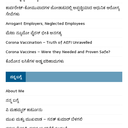
ಕಾರ್ಪರೇಟ್-ಕೋಮುವಾದಗಳ ಜೋಡಾಟದಲ್ಲಿ ಅಪ್ಪಚ್ಚಿಯಾದ ಆಧುನಿಕ ಆರೋಗ್ಯ
ಸೇವೆಗಳು
Arrogant Employers, Neglected Employees
ಮೆಟಾ ನ್ಯೂಮೋ ವೈರಸ್ ಭೀತಿ ಅನಗತ್ಯ
Corona Vaccination – Truth of AEFI Unravelled
Corona Vaccines – Were they Needed and Proven Safe?
ಕೊರೋನ ಲಸಿಕೆಗಳ ಅಡ್ಡ ಪರಿಣಾಮಗಳು
ನನ್ನ ಬಗ್ಗೆ
About Me
ನನ್ನ ಬಗ್ಗೆ
ಪಿ ಮಹಮ್ಮದ್ ಕಾರ್ಟೂನು
ಮುಖ ಮತ್ತು ಮುಖವಾಡ – ಸನತ್ ಕುಮಾರ್ ಬೆಳಗಲಿ