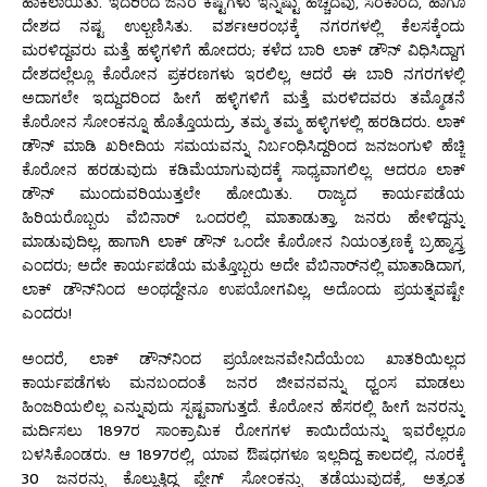
ಹಾಕಲಾಯಿತು. ಇದರಿಂದ ಜನರ ಕಷ್ಟಗಳು ಇನ್ನಷ್ಟು ಹೆಚ್ಚಿದವು, ಸರಕಾರದ, ಹಾಗೂ
ದೇಶದ ನಷ್ಟ ಉಲ್ಬಣಿಸಿತು. ವರ್ಶಃಆರಂಭಕ್ಕೆ ನಗರಗಳಲ್ಲಿ ಕೆಲಸಕ್ಕೆಂದು
ಮರಳಿದ್ದವರು ಮತ್ತೆ ಹಳ್ಳಿಗಳಿಗೆ ಹೋದರು; ಕಳೆದ ಬಾರಿ ಲಾಕ್ ಡೌನ್ ವಿಧಿಸಿದ್ದಾಗ
ದೇಶದಲ್ಲೆಲ್ಲೂ ಕೊರೋನ ಪ್ರಕರಣಗಳು ಇರಲಿಲ್ಲ, ಆದರೆ ಈ ಬಾರಿ ನಗರಗಳಲ್ಲಿ
ಅದಾಗಲೇ ಇದ್ದುದರಿಂದ ಹೀಗೆ ಹಳ್ಳಿಗಳಿಗೆ ಮತ್ತೆ ಮರಳಿದವರು ತಮ್ಮೊಡನೆ
ಕೊರೋನ ಸೋಂಕನ್ನೂ ಹೊತ್ತೊಯದ್ರು, ತಮ್ಮ ತಮ್ಮ ಹಳ್ಳಿಗಳಲ್ಲಿ ಹರಡಿದರು. ಲಾಕ್
ಡೌನ್ ಮಾಡಿ ಖರೀದಿಯ ಸಮಯವನ್ನು ನಿರ್ಬಂಧಿಸಿದ್ದರಿಂದ ಜನಜಂಗುಳಿ ಹೆಚ್ಚಿ
ಕೊರೋನ ಹರಡುವುದು ಕಡಿಮೆಯಾಗುವುದಕ್ಕೆ ಸಾಧ್ಯವಾಗಲಿಲ್ಲ. ಆದರೂ ಲಾಕ್
ಡೌನ್ ಮುಂದುವರಿಯುತ್ತಲೇ ಹೋಯಿತು. ರಾಜ್ಯದ ಕಾರ್ಯಪಡೆಯ
ಹಿರಿಯರೊಬ್ಬರು ವೆಬಿನಾರ್ ಒಂದರಲ್ಲಿ ಮಾತಾಡುತ್ತಾ, ಜನರು ಹೇಳಿದ್ದನ್ನು
ಮಾಡುವುದಿಲ್ಲ, ಹಾಗಾಗಿ ಲಾಕ್ ಡೌನ್ ಒಂದೇ ಕೊರೋನ ನಿಯಂತ್ರಣಕ್ಕೆ ಬ್ರಹ್ಮಾಸ್ತ್ರ
ಎಂದರು; ಅದೇ ಕಾರ್ಯಪಡೆಯ ಮತ್ತೊಬ್ಬರು ಅದೇ ವೆಬಿನಾರ್‌ನಲ್ಲಿ ಮಾತಾಡಿದಾಗ,
ಲಾಕ್ ಡೌನ್‌ನಿಂದ ಅಂಥದ್ದೇನೂ ಉಪಯೋಗವಿಲ್ಲ, ಅದೊಂದು ಪ್ರಯತ್ನವಷ್ಟೇ
ಎಂದರು!
ಅಂದರೆ, ಲಾಕ್ ಡೌನ್‌ನಿಂದ ಪ್ರಯೋಜನವೇನಿದೆಯೆಂಬ ಖಾತರಿಯಿಲ್ಲದ
ಕಾರ್ಯಪಡೆಗಳು ಮನಬಂದಂತೆ ಜನರ ಜೀವನವನ್ನು ಧ್ವಂಸ ಮಾಡಲು
ಹಿಂಜರಿಯಲಿಲ್ಲ ಎನ್ನುವುದು ಸ್ಪಷ್ಟವಾಗುತ್ತದೆ. ಕೊರೋನ ಹೆಸರಲ್ಲಿ ಹೀಗೆ ಜನರನ್ನು
ಮರ್ದಿಸಲು 1897ರ ಸಾಂಕ್ರಾಮಿಕ ರೋಗಗಳ ಕಾಯಿದೆಯನ್ನು ಇವರೆಲ್ಲರೂ
ಬಳಸಿಕೊಂಡರು. ಆ 1897ರಲ್ಲಿ, ಯಾವ ಔಷಧಗಳೂ ಇಲ್ಲದಿದ್ದ ಕಾಲದಲ್ಲಿ, ನೂರಕ್ಕೆ
30 ಜನರನ್ನು ಕೊಲ್ಲುತ್ತಿದ್ದ ಪ್ಲೇಗ್ ಸೋಂಕನ್ನು ತಡೆಯುವುದಕ್ಕೆ, ಅತ್ಯಂತ