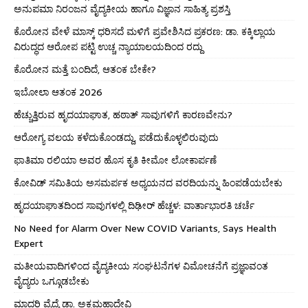
ಅನುಪಮಾ ನಿರಂಜನ ವೈದ್ಯಕೀಯ ಹಾಗೂ ವಿಜ್ಞಾನ ಸಾಹಿತ್ಯ ಪ್ರಶಸ್ತಿ
ಕೊರೋನ ವೇಳೆ ಮಾಸ್ಕ್ ಧರಿಸದೆ ಮಳಿಗೆ ಪ್ರವೇಶಿಸಿದ ಪ್ರಕರಣ: ಡಾ. ಕಕ್ಕಿಲ್ಲಾಯ
ವಿರುದ್ಧದ ಆರೋಪ ಪಟ್ಟಿ ಉಚ್ಚ ನ್ಯಾಯಾಲಯದಿಂದ ರದ್ದು
ಕೊರೋನ ಮತ್ತೆ ಬಂದಿದೆ, ಆತಂಕ ಬೇಕೇ?
ಇಬೋಲಾ ಆತಂಕ 2026
ಹೆಚ್ಚುತ್ತಿರುವ ಹೃದಯಾಘಾತ, ಹಠಾತ್ ಸಾವುಗಳಿಗೆ ಕಾರಣವೇನು?
ಆರೋಗ್ಯ ವಲಯ ಕಳೆದುಕೊಂಡದ್ದು, ಪಡೆದುಕೊಳ್ಳಲಿರುವುದು
ಫಾತಿಮಾ ರಲಿಯಾ ಅವರ ಹೊಸ ಕೃತಿ ಕೀಮೋ ಲೋಕಾರ್ಪಣೆ
ಕೋವಿಡ್ ಸಮಿತಿಯ ಅಸಮರ್ಪಕ ಅಧ್ಯಯನದ ವರದಿಯನ್ನು ಹಿಂಪಡೆಯಬೇಕು
ಹೃದಯಾಘಾತದಿಂದ ಸಾವುಗಳಲ್ಲಿ ದಿಢೀರ್ ಹೆಚ್ಚಳ: ವಾರ್ತಾಭಾರತಿ ಚರ್ಚೆ
No Need for Alarm Over New COVID Variants, Says Health
Expert
ಮತೀಯವಾದಿಗಳಿಂದ ವೈದ್ಯಕೀಯ ಸಂಘಟನೆಗಳ ವಿಮೋಚನೆಗೆ ಪ್ರಜ್ಞಾವಂತ
ವೈದ್ಯರು ಒಗ್ಗೂಡಬೇಕು
ಮಾದರಿ ವೈದ್ಯೆ ಡಾ. ಅಕ್ಕಮಹಾದೇವಿ