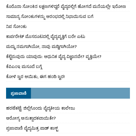
ಕೊರೊನಾ ಸೋಂಕಿನ ಲಕ್ಷಣಗಳಿದ್ದರೆ ವೈದ್ಯರಲ್ಲಿಗೆ ಹೋಗದೆ ಮನೆಯಲ್ಲೇ ಇರೋಣ
ಸಾಮಾನ್ಯ ಸೋಂಕುಗಳನ್ನು ಆರಂಭದಲ್ಲಿ ನಿಭಾಯಿಸುವ ಬಗೆ
ನಿಪ ಸೋಂಕು
ಕಾರ್ಪರೇಟ್ ಮೊಸರೂಟದಲ್ಲಿ ವೈದ್ಯವೃತ್ತಿಗೆ ಬರೇ ಏಟು
ಮದ್ದು ನಮಗಾಗಿಯೋ, ನಾವು ಮದ್ದಿಗಾಗಿಯೋ?
ಕೆಟ್ಟಿರುವುದು ಯಾವುದು: ಆಧುನಿಕ ವೈದ್ಯ ವಿಜ್ಞಾನವೇ? ವೃತ್ತಿಯೇ?
ಕೆಪಿಎಂಇ ಮಸೂದೆ ಬಗ್ಗೆ
ಕೋಳಿ ಜ್ವರ ಆಯಿತು, ಈಗ ಹಂದಿ ಜ್ವರ!
ಪ್ರಜಾವಾಣಿ
ಹರಟೆಕಟ್ಟೆ: ಜಿಲ್ಲೆಗೊಂದು ವೈದ್ಯಕೀಯ ಕಾಲೇಜು
ಆರೋಗ್ಯ ಅನುತ್ಪಾದಕವಾಯಿತೇ?
ಪ್ರಜಾವಾಣಿ ವೈದ್ಯಮಿತ್ರ ಪಾಡ್ ಕಾಸ್ಟ್