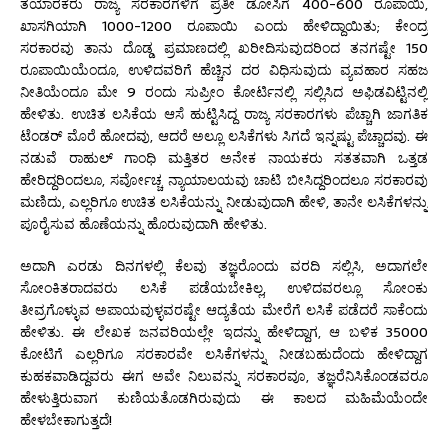
ತಯಾರಕರು ರಾಜ್ಯ ಸರಕಾರಗಳಿಗೆ ಪ್ರತೀ ಡೋಸಿಗೆ 400-600 ರೂಪಾಯಿ,
ಖಾಸಗಿಯಾಗಿ 1000-1200 ರೂಪಾಯಿ ಎಂದು ಹೇಳಿದ್ದಾಯಿತು; ಕೇಂದ್ರ
ಸರಕಾರವು ತಾನು ದೊಡ್ಡ ಪ್ರಮಾಣದಲ್ಲಿ ಖರೀದಿಸುವುದರಿಂದ ತನಗಷ್ಟೇ 150
ರೂಪಾಯಿಯೆಂದೂ, ಉಳಿದವರಿಗೆ ಹೆಚ್ಚಿನ ದರ ವಿಧಿಸುವುದು ವ್ಯವಹಾರ ಸಹಜ
ನೀತಿಯೆಂದೂ ಮೇ 9 ರಂದು ಸುಪ್ರೀಂ ಕೋರ್ಟಿನಲ್ಲಿ ಸಲ್ಲಿಸಿದ ಅಫಿಡವಿಟ್ಟಿನಲ್ಲಿ
ಹೇಳಿತು. ಉಚಿತ ಲಸಿಕೆಯ ಆಸೆ ಹುಟ್ಟಿಸಿದ್ದ ರಾಜ್ಯ ಸರಕಾರಗಳು ಪೆಚ್ಚಾಗಿ ಜಾಗತಿಕ
ಟೆಂಡರ್ ಮೊರೆ ಹೋದವು, ಆದರೆ ಅಲ್ಲೂ ಲಸಿಕೆಗಳು ಸಿಗದೆ ಇನ್ನಷ್ಟು ಪೆಚ್ಚಾದವು. ಈ
ನಡುವೆ ರಾಹುಲ್ ಗಾಂಧಿ ಮತ್ತಿತರ ಅನೇಕ ನಾಯಕರು ಸತತವಾಗಿ ಒತ್ತಡ
ಹೇರಿದ್ದರಿಂದಲೂ, ಸರ್ವೋಚ್ಚ ನ್ಯಾಯಾಲಯವು ಚಾಟಿ ಬೀಸಿದ್ದರಿಂದಲೂ ಸರಕಾರವು
ಮಣಿದು, ಎಲ್ಲರಿಗೂ ಉಚಿತ ಲಸಿಕೆಯನ್ನು ನೀಡುವುದಾಗಿ ಹೇಳಿ, ತಾನೇ ಲಸಿಕೆಗಳನ್ನು
ಪೂರೈಸುವ ಹೊಣೆಯನ್ನು ಹೊರುವುದಾಗಿ ಹೇಳಿತು.
ಅದಾಗಿ ಎರಡು ದಿನಗಳಲ್ಲಿ ಕೆಲವು ತಜ್ಞರೊಂದು ವರದಿ ಸಲ್ಲಿಸಿ, ಅದಾಗಲೇ
ಸೋಂಕಿತರಾದವರು ಲಸಿಕೆ ಪಡೆಯಬೇಕಿಲ್ಲ, ಉಳಿದವರಲ್ಲೂ ಸೋಂಕು
ತೀವ್ರಗೊಳ್ಳುವ ಅಪಾಯವುಳ್ಳವರಷ್ಟೇ ಆದ್ಯತೆಯ ಮೇರೆಗೆ ಲಸಿಕೆ ಪಡೆದರೆ ಸಾಕೆಂದು
ಹೇಳಿತು. ಈ ಲೇಖಕ ಜನವರಿಯಲ್ಲೇ ಇದನ್ನು ಹೇಳಿದ್ದಾಗ, ಆ ಬಳಿಕ 35000
ಕೋಟಿಗೆ ಎಲ್ಲರಿಗೂ ಸರಕಾರವೇ ಲಸಿಕೆಗಳನ್ನು ನೀಡಬಹುದೆಂದು ಹೇಳಿದ್ದಾಗ
ಕುಹಕವಾಡಿದ್ದವರು ಈಗ
ಅವೇ
ನಿಲುವನ್ನು ಸರಕಾರವೂ, ತಜ್ಞರೆನಿಸಿಕೊಂಡವರೂ
ಹೇಳುತ್ತಿರುವಾಗ ಕುಣಿಯತೊಡಗಿರುವುದು ಈ ಕಾಲದ ಮಹಿಮೆಯೆಂದೇ
ಹೇಳಬೇಕಾಗುತ್ತದೆ!