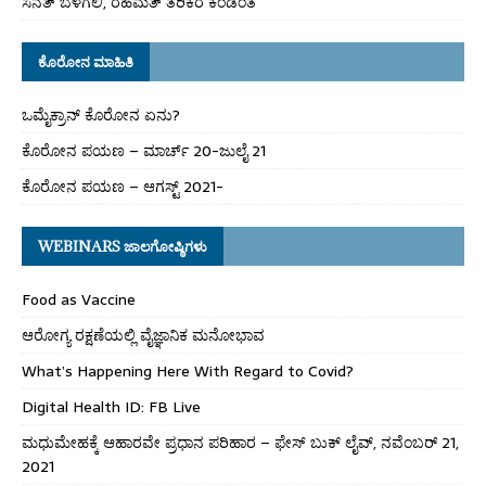
ಸನತ್ ಬೆಳಗಲಿ, ರಹಮತ್ ತರಿಕೆರೆ ಕಂಡಂತೆ
ಕೊರೋನ ಮಾಹಿತಿ
ಒಮೈಕ್ರಾನ್ ಕೊರೋನ ಏನು?
ಕೊರೋನ ಪಯಣ – ಮಾರ್ಚ್ 20-ಜುಲೈ 21
ಕೊರೋನ ಪಯಣ – ಆಗಸ್ಟ್ 2021-
WEBINARS ಜಾಲಗೋಷ್ಠಿಗಳು
Food as Vaccine
ಆರೋಗ್ಯ ರಕ್ಷಣೆಯಲ್ಲಿ ವೈಜ್ಞಾನಿಕ ಮನೋಭಾವ
What’s Happening Here With Regard to Covid?
Digital Health ID: FB Live
ಮಧುಮೇಹಕ್ಕೆ ಆಹಾರವೇ ಪ್ರಧಾನ ಪರಿಹಾರ – ಫೇಸ್ ಬುಕ್ ಲೈವ್, ನವೆಂಬರ್ 21,
2021