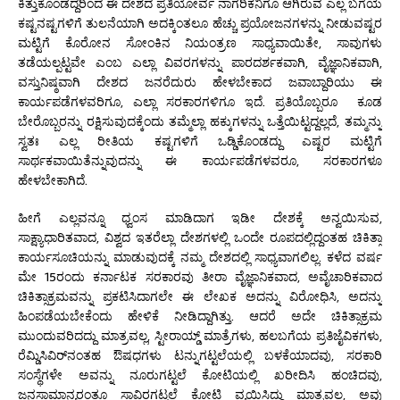
ಕಿತ್ತುಕೊಂಡದ್ದರಿಂದ ಈ ದೇಶದ ಪ್ರತಿಯೋರ್ವ ನಾಗರಿಕನಿಗೂ ಆಗಿರುವ ಎಲ್ಲ ಬಗೆಯ
ಕಷ್ಟನಷ್ಟಗಳಿಗೆ ತುಲನೆಯಾಗಿ ಅದಕ್ಕಿಂತಲೂ ಹೆಚ್ಚು ಪ್ರಯೋಜನಗಳನ್ನು ನೀಡುವಷ್ಟರ
ಮಟ್ಟಿಗೆ ಕೊರೋನ ಸೋಂಕಿನ ನಿಯಂತ್ರಣ ಸಾಧ್ಯವಾಯಿತೇ, ಸಾವುಗಳು
ತಡೆಯಲ್ಪಟ್ಟವೇ ಎಂಬ ಎಲ್ಲಾ ವಿವರಗಳನ್ನು ಪಾರದರ್ಶಕವಾಗಿ, ವೈಜ್ಞಾನಿಕವಾಗಿ,
ವಸ್ತುನಿಷ್ಠವಾಗಿ ದೇಶದ ಜನರೆದುರು ಹೇಳಬೇಕಾದ ಜವಾಬ್ದಾರಿಯು ಈ
ಕಾರ್ಯಪಡೆಗಳವರಿಗೂ, ಎಲ್ಲಾ ಸರಕಾರಗಳಿಗೂ ಇದೆ. ಪ್ರತಿಯೊಬ್ಬರೂ ಕೂಡ
ಬೇರೊಬ್ಬರನ್ನು ರಕ್ಷಿಸುವುದಕ್ಕೆಂದು ತಮ್ಮೆಲ್ಲಾ ಹಕ್ಕುಗಳನ್ನು ಒತ್ತೆಯಿಟ್ಟದ್ದಲ್ಲದೆ, ತಮ್ಮನ್ನು
ಸ್ವತಃ ಎಲ್ಲ ರೀತಿಯ ಕಷ್ಟಗಳಿಗೆ ಒಡ್ಡಿಕೊಂಡದ್ದು ಎಷ್ಟರ ಮಟ್ಟಿಗೆ
ಸಾರ್ಥಕವಾಯಿತೆನ್ನುವುದನ್ನು ಈ ಕಾರ್ಯಪಡೆಗಳವರೂ, ಸರಕಾರಗಳೂ
ಹೇಳಬೇಕಾಗಿದೆ.
ಹೀಗೆ ಎಲ್ಲವನ್ನೂ ಧ್ವಂಸ ಮಾಡಿದಾಗ ಇಡೀ ದೇಶಕ್ಕೆ ಅನ್ವಯಿಸುವ,
ಸಾಕ್ಷ್ಯಾಧಾರಿತವಾದ, ವಿಶ್ವದ ಇತರೆಲ್ಲಾ ದೇಶಗಳಲ್ಲಿ ಒಂದೇ ರೂಪದಲ್ಲಿದ್ದಂತಹ ಚಿಕಿತ್ಸಾ
ಕಾರ್ಯಸೂಚಿಯನ್ನು ಮಾಡುವುದಕ್ಕೆ ನಮ್ಮ ದೇಶದಲ್ಲಿ ಸಾಧ್ಯವಾಗಲಿಲ್ಲ. ಕಳೆದ ವರ್ಷ
ಮೇ 15ರಂದು ಕರ್ನಾಟಕ ಸರಕಾರವು ತೀರಾ ವೈಜ್ಞಾನಿಕವಾದ, ಅವೈಚಾರಿಕವಾದ
ಚಿಕಿತ್ಸಾಕ್ರಮವನ್ನು ಪ್ರಕಟಿಸಿದಾಗಲೇ ಈ ಲೇಖಕ ಅದನ್ನು ವಿರೋಧಿಸಿ, ಅದನ್ನು
ಹಿಂಪಡೆಯಬೇಕೆಂದು ಹೇಳಿಕೆ ನೀಡಿದ್ದಾಗಿತ್ತು. ಆದರೆ ಅದೇ ಚಿಕಿತ್ಸಾಕ್ರಮ
ಮುಂದುವರಿದದ್ದು ಮಾತ್ರವಲ್ಲ, ಸ್ಟೀರಾಯ್ಡ್ ಮಾತ್ರೆಗಳು, ಹಲಬಗೆಯ ಪ್ರತಿಜೈವಿಕಗಳು,
ರೆಮ್ಡಿಸಿವಿರ್‌ನಂತಹ ಔಷಧಗಳು ಟನ್ನುಗಟ್ಟಲೆಯಲ್ಲಿ ಬಳಕೆಯಾದವು, ಸರಕಾರಿ
ಸಂಸ್ಥೆಗಳೇ ಅವನ್ನು ನೂರುಗಟ್ಟಲೆ ಕೋಟಿಯಲ್ಲಿ ಖರೀದಿಸಿ ಹಂಚಿದವು,
ಜನಸಾಮಾನ್ಯರಂತೂ ಸಾವಿರಗಟ್ಟಲೆ ಕೋಟಿ ವ್ಯಯಿಸಿದ್ದು ಮಾತ್ರವಲ್ಲ, ಅವು