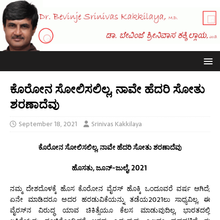
ಕೊರೋನ ಸೋಲಿಸಲಿಲ್ಲ, ನಾವೇ ಹೆದರಿ ಸೋತು
ಶರಣಾದೆವು
September 18, 2021
Srinivas Kakkilaya
ಕೊರೋನ ಸೋಲಿಸಲಿಲ್ಲ, ನಾವೇ ಹೆದರಿ ಸೋತು ಶರಣಾದೆವು
ಹೊಸತು, ಜೂನ್-ಜುಲೈ, 2021
ನಮ್ಮ ದೇಶದೊಳಕ್ಕೆ ಹೊಸ ಕೊರೋನ ವೈರಸ್ ಹೊಕ್ಕಿ ಒಂದೂವರೆ ವರ್ಷ ಆಗಿದೆ;
ಏನೇ ಮಾಡಿದರೂ ಅದರ ಹರಡುವಿಕೆಯನ್ನು ತಡೆಯ2021ಲು ಸಾಧ್ಯವಿಲ್ಲ, ಈ
ವೈರಸ್‌ನ ವಿರುದ್ಧ ಯಾವ ಚಿಕಿತ್ಸೆಯೂ ಕೆಲಸ ಮಾಡುವುದಿಲ್ಲ, ಭಾರತದಲ್ಲಿ