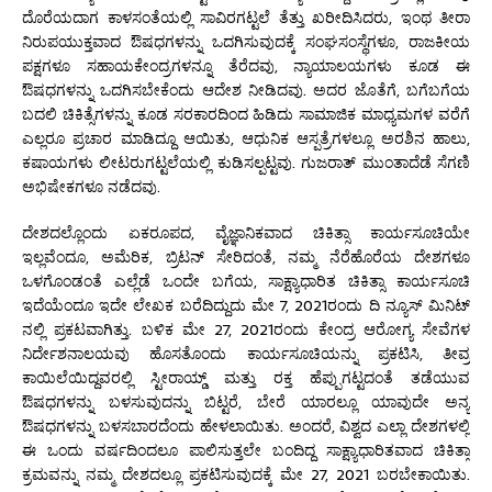
ದೊರೆಯದಾಗ ಕಾಳಸಂತೆಯಲ್ಲಿ ಸಾವಿರಗಟ್ಟಲೆ ತೆತ್ತು ಖರೀದಿಸಿದರು, ಇಂಥ ತೀರಾ
ನಿರುಪಯುಕ್ತವಾದ ಔಷಧಗಳನ್ನು ಒದಗಿಸುವುದಕ್ಕೆ ಸಂಘಸಂಸ್ಥೆಗಳೂ, ರಾಜಕೀಯ
ಪಕ್ಷಗಳೂ ಸಹಾಯಕೇಂದ್ರಗಳನ್ನೂ ತೆರೆದವು, ನ್ಯಾಯಾಲಯಗಳು ಕೂಡ ಈ
ಔಷಧಗಳನ್ನು ಒದಗಿಸಬೇಕೆಂದು ಆದೇಶ ನೀಡಿದವು. ಅದರ ಜೊತೆಗೆ, ಬಗೆಬಗೆಯ
ಬದಲಿ ಚಿಕಿತ್ಸೆಗಳನ್ನು ಕೂಡ ಸರಕಾರದಿಂದ ಹಿಡಿದು ಸಾಮಾಜಿಕ ಮಾಧ್ಯಮಗಳ ವರೆಗೆ
ಎಲ್ಲರೂ ಪ್ರಚಾರ ಮಾಡಿದ್ದೂ ಆಯಿತು, ಆಧುನಿಕ ಆಸ್ಪತ್ರೆಗಳಲ್ಲೂ ಅರಶಿನ ಹಾಲು,
ಕಷಾಯಗಳು ಲೀಟರುಗಟ್ಟಲೆಯಲ್ಲಿ ಕುಡಿಸಲ್ಪಟ್ಟವು. ಗುಜರಾತ್ ಮುಂತಾದೆಡೆ ಸೆಗಣಿ
ಅಭಿಷೇಕಗಳೂ ನಡೆದವು.
ದೇಶದಲ್ಲೊಂದು ಏಕರೂಪದ, ವೈಜ್ಞಾನಿಕವಾದ ಚಿಕಿತ್ಸಾ ಕಾರ್ಯಸೂಚಿಯೇ
ಇಲ್ಲವೆಂದೂ, ಅಮೆರಿಕ, ಬ್ರಿಟನ್ ಸೇರಿದಂತೆ, ನಮ್ಮ ನೆರೆಹೊರೆಯ ದೇಶಗಳೂ
ಒಳಗೊಂಡಂತೆ ಎಲ್ಲೆಡೆ ಒಂದೇ ಬಗೆಯ, ಸಾಕ್ಷ್ಯಾಧಾರಿತ ಚಿಕಿತ್ಸಾ ಕಾರ್ಯಸೂಚಿ
ಇದೆಯೆಂದೂ ಇದೇ ಲೇಖಕ ಬರೆದಿದ್ದುದು ಮೇ 7, 2021ರಂದು ದಿ ನ್ಯೂಸ್ ಮಿನಿಟ್
ನಲ್ಲಿ ಪ್ರಕಟವಾಗಿತ್ತು. ಬಳಿಕ ಮೇ 27, 2021ರಂದು ಕೇಂದ್ರ ಆರೋಗ್ಯ ಸೇವೆಗಳ
ನಿರ್ದೇಶನಾಲಯವು ಹೊಸತೊಂದು ಕಾರ್ಯಸೂಚಿಯನ್ನು ಪ್ರಕಟಿಸಿ, ತೀವ್ರ
ಕಾಯಿಲೆಯಿದ್ದವರಲ್ಲಿ ಸ್ಟೀರಾಯ್ಡ್ ಮತ್ತು ರಕ್ತ ಹೆಪ್ಪುಗಟ್ಟದಂತೆ ತಡೆಯುವ
ಔಷಧಗಳನ್ನು ಬಳಸುವುದನ್ನು ಬಿಟ್ಟರೆ, ಬೇರೆ ಯಾರಲ್ಲೂ ಯಾವುದೇ ಅನ್ಯ
ಔಷಧಗಳನ್ನು ಬಳಸಬಾರದೆಂದು ಹೇಳಲಾಯಿತು. ಅಂದರೆ, ವಿಶ್ವದ ಎಲ್ಲಾ ದೇಶಗಳಲ್ಲಿ
ಈ ಒಂದು ವರ್ಷದಿಂದಲೂ ಪಾಲಿಸುತ್ತಲೇ ಬಂದಿದ್ದ ಸಾಕ್ಷ್ಯಾಧಾರಿತವಾದ ಚಿಕಿತ್ಸಾ
ಕ್ರಮವನ್ನು ನಮ್ಮ ದೇಶದಲ್ಲೂ ಪ್ರಕಟಿಸುವುದಕ್ಕೆ ಮೇ 27, 2021 ಬರಬೇಕಾಯಿತು.