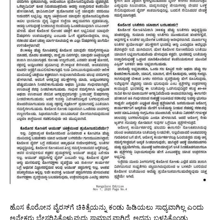
ಹೊಸ ಕೊರೋನ ವೈರಸ್‌ಗೆ ಚಿಕಿತ್ಸೆಯನ್ನು ಕಂಡು ಹಿಡಿಯಲು ಸಾಧ್ಯವಾಗಿಲ್ಲ ಎಂದು
ಅನೇಕರು ಬೇಸರಿಸಿಕೊಳ್ಳುವುದು ಸಾಮಾನ್ಯವಾಗಿದೆ. ಅದನ್ನು ಬಳಸಿಕೊಂಡು,