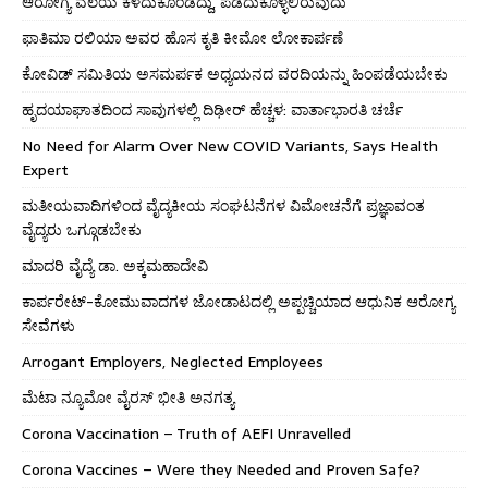
ಆರೋಗ್ಯ ವಲಯ ಕಳೆದುಕೊಂಡದ್ದು, ಪಡೆದುಕೊಳ್ಳಲಿರುವುದು
ಫಾತಿಮಾ ರಲಿಯಾ ಅವರ ಹೊಸ ಕೃತಿ ಕೀಮೋ ಲೋಕಾರ್ಪಣೆ
ಕೋವಿಡ್ ಸಮಿತಿಯ ಅಸಮರ್ಪಕ ಅಧ್ಯಯನದ ವರದಿಯನ್ನು ಹಿಂಪಡೆಯಬೇಕು
ಹೃದಯಾಘಾತದಿಂದ ಸಾವುಗಳಲ್ಲಿ ದಿಢೀರ್ ಹೆಚ್ಚಳ: ವಾರ್ತಾಭಾರತಿ ಚರ್ಚೆ
No Need for Alarm Over New COVID Variants, Says Health
Expert
ಮತೀಯವಾದಿಗಳಿಂದ ವೈದ್ಯಕೀಯ ಸಂಘಟನೆಗಳ ವಿಮೋಚನೆಗೆ ಪ್ರಜ್ಞಾವಂತ
ವೈದ್ಯರು ಒಗ್ಗೂಡಬೇಕು
ಮಾದರಿ ವೈದ್ಯೆ ಡಾ. ಅಕ್ಕಮಹಾದೇವಿ
ಕಾರ್ಪರೇಟ್-ಕೋಮುವಾದಗಳ ಜೋಡಾಟದಲ್ಲಿ ಅಪ್ಪಚ್ಚಿಯಾದ ಆಧುನಿಕ ಆರೋಗ್ಯ
ಸೇವೆಗಳು
Arrogant Employers, Neglected Employees
ಮೆಟಾ ನ್ಯೂಮೋ ವೈರಸ್ ಭೀತಿ ಅನಗತ್ಯ
Corona Vaccination – Truth of AEFI Unravelled
Corona Vaccines – Were they Needed and Proven Safe?