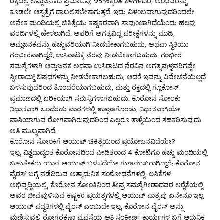
ರಕ್ತದಲ್ಲಿ ಆಮ್ಲಜನಕದ ಪ್ರಮಾಣವು 95%ಕ್ಕಿಂತ ಕೆಳಗಿಳಿದರೆ, ಅಂಥವರನ್ನು
ಕೂಡಲೇ ಆಸ್ಪತ್ರೆಗೆ ದಾಖಲಿಸಬೇಕಾಗುತ್ತದೆ. ಇದು ವಿಳಂಬವಾಗುವುದರಿಂದಲೇ
ಅನೇಕ ಮಂದಿಯಲ್ಲಿ ಚಿಕಿತ್ಸೆಯು ಕಷ್ಟಕರವಾಗಿ ಸಾವುಂಟಾಗಿದೆಯೆಂದು ಹಲವು
ವರದಿಗಳಲ್ಲಿ ಹೇಳಲಾಗಿದೆ. ಅವರಿಗೆ ಅಗತ್ಯವಿದ್ದ ಪರೀಕ್ಷೆಗಳನ್ನು ಮಾಡಿ,
ಆಮ್ಲಜನಕವನ್ನು ಹೆಚ್ಚುವರಿಯಾಗಿ ನೀಡಬೇಕಾಗಬಹುದು, ಅಥವಾ ಸ್ಥಿತಿಯು
ಗಂಭೀರವಾಗಿದ್ದರೆ, ಉಸಿರಾಟಕ್ಕೆ ನೆರವು ನೀಡಬೇಕಾಗಬಹುದು. ಗಂಭೀರ
ಸಮಸ್ಯೆಗಳಾಗಿ ಆಮ್ಲಜನಕ ಅಥವಾ ಉಸಿರಾಟದ ನೆರವಿನ ಅಗತ್ಯವುಳ್ಳವರಿಗಷ್ಟೇ
ಸ್ಟೀರಾಯ್ಡ್ ಔಷಧಗಳನ್ನು ನೀಡಬೇಕಾಗಬಹುದು; ಆದರೆ ಇವನ್ನು ವಿವೇಚನೆಯಿಲ್ಲದೆ
ಬಳಸುವುದರಿಂದ ತೊಂದರೆಯಾಗಬಹುದು, ಮತ್ತು ರಕ್ತದಲ್ಲಿ ಗ್ಲೂಕೋಸ್
ಪ್ರಮಾಣದಲ್ಲಿ ಏರಿಕೆಯಾಗಿ ಸಮಸ್ಯೆಗಳಾಗಬಹುದು. ಕೊರೋನ ಸೋಂಕು
ನಿಧಾನವಾಗಿ ಒಂದೆರಡು ವಾರಗಳಲ್ಲಿ ಉಲ್ಬಣಗೊಂಡು, ನಿಧಾನವಾಗಿಯೇ
ವಾಸಿಯಾಗುವ ರೋಗವಾಗಿರುವುದರಿಂದ ಎಲ್ಲರೂ ತಾಳ್ಮೆಯಿಂದ ಸಹಕರಿಸುವುದು
ಅತಿ ಮುಖ್ಯವಾಗಿದೆ.
ಕೊರೋನ ಸೋಂಕಿಗೆ ಆಯುಷ್ ಚಿಕಿತ್ಸೆಯಿಂದ ಪ್ರಯೋಜನವಿದೆಯೇ?
ಇಲ್ಲ. ವಿಶ್ವದಾದ್ಯಂತ ಕೊರೋನದಿಂದ ಪೀಡಿತರಾದ 4 ಕೋಟಿಗೂ ಹೆಚ್ಚು ಮಂದಿಯಲ್ಲಿ
ಬಹುತೇಕರು ಯಾವ ಆಯುಷ್ ಬಳಸದೆಯೇ ಗುಣಮುಖರಾಗಿದ್ದಾರೆ; ಕೊರೋನ
ವೈರಸ್ ಬಗ್ಗೆ ನಡೆದಿರುವ ಅತ್ಯಾಧುನಿಕ ಸಂಶೋಧನೆಗಳಲ್ಲಿ, ಲಸಿಕೆಗಳ
ಅಭಿವೃದ್ಧಿಯಲ್ಲಿ, ಕೊರೋನ ಸೋಂಕಿನಿಂದ ತೀವ್ರ ಸಮಸ್ಯೆಗೀಡಾದವರ ಆರೈಕೆಯಲ್ಲಿ,
ಅವರ ಜೀವವುಳಿಸುವ ಕಷ್ಟಕರ ಪ್ರಯತ್ನಗಳಲ್ಲಿ ಆಯುಷ್ ಪಾತ್ರವು ಏನೇನೂ ಇಲ್ಲ.
ಆಯುಷ್ ಪದ್ಧತಿಗಳಲ್ಲಿ ವೈರಸ್ ಎಂಬುದೇ ಇಲ್ಲ, ಕೊರೋನ ವೈರಸ್ ಅನ್ನು
ಮಣಿಸುವಲ್ಲಿ ರೋಗರಕ್ಷಣಾ ವ್ಯವಸ್ಥೆಯ ಅತಿ ಸಂಕೀರ್ಣ ಕಾರ್ಯಗಳ ಬಗ್ಗೆ ಆಧುನಿಕ