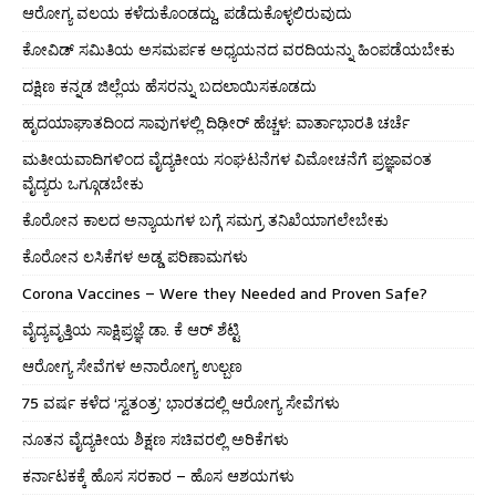
ಆರೋಗ್ಯ ವಲಯ ಕಳೆದುಕೊಂಡದ್ದು, ಪಡೆದುಕೊಳ್ಳಲಿರುವುದು
ಕೋವಿಡ್ ಸಮಿತಿಯ ಅಸಮರ್ಪಕ ಅಧ್ಯಯನದ ವರದಿಯನ್ನು ಹಿಂಪಡೆಯಬೇಕು
ದಕ್ಷಿಣ ಕನ್ನಡ ಜಿಲ್ಲೆಯ ಹೆಸರನ್ನು ಬದಲಾಯಿಸಕೂಡದು
ಹೃದಯಾಘಾತದಿಂದ ಸಾವುಗಳಲ್ಲಿ ದಿಢೀರ್ ಹೆಚ್ಚಳ: ವಾರ್ತಾಭಾರತಿ ಚರ್ಚೆ
ಮತೀಯವಾದಿಗಳಿಂದ ವೈದ್ಯಕೀಯ ಸಂಘಟನೆಗಳ ವಿಮೋಚನೆಗೆ ಪ್ರಜ್ಞಾವಂತ
ವೈದ್ಯರು ಒಗ್ಗೂಡಬೇಕು
ಕೊರೋನ ಕಾಲದ ಅನ್ಯಾಯಗಳ ಬಗ್ಗೆ ಸಮಗ್ರ ತನಿಖೆಯಾಗಲೇಬೇಕು
ಕೊರೋನ ಲಸಿಕೆಗಳ ಅಡ್ಡ ಪರಿಣಾಮಗಳು
Corona Vaccines – Were they Needed and Proven Safe?
ವೈದ್ಯವೃತ್ತಿಯ ಸಾಕ್ಷಿಪ್ರಜ್ಞೆ ಡಾ. ಕೆ ಆರ್ ಶೆಟ್ಟಿ
ಆರೋಗ್ಯ ಸೇವೆಗಳ ಅನಾರೋಗ್ಯ ಉಲ್ಬಣ
75 ವರ್ಷ ಕಳೆದ ‘ಸ್ವತಂತ್ರ’ ಭಾರತದಲ್ಲಿ ಆರೋಗ್ಯ ಸೇವೆಗಳು
ನೂತನ ವೈದ್ಯಕೀಯ ಶಿಕ್ಷಣ ಸಚಿವರಲ್ಲಿ ಅರಿಕೆಗಳು
ಕರ್ನಾಟಕಕ್ಕೆ ಹೊಸ ಸರಕಾರ – ಹೊಸ ಆಶಯಗಳು