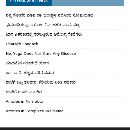
OTHER WRITINGS
ನನ್ನ ಸೋದರ ಮಾವ ಡಾ. ಬಂಟ್ವಾಳ ನರಸಿಂಹ ಸೋಮಯಾಜಿ
ಭಯಪಡಿಸುವುದು ರೋಗ ನಿರ್ವಹಣೆಗೆ ಮಾರ್ಗವಲ್ಲ
ಖಾಸಗೀಕರಣದಲ್ಲಿ ನರಳುತ್ತಿರುವ ಆರೋಗ್ಯ ಸೇವೆಗಳು
Charakh Shapath
No, Yoga Does Not Cure Any Disease
ಮಾರಾಟದ ಸರಕಾಗಿದೆ ಯೋಗ
ಡಾ॥ ಎ. ಸಿ. ಹೆಗ್ಡೆಯವರಿಗೆ ನಮನ
ಶಾಲೆಗೆ ಬನ್ನಿ ಶನಿವಾರ, ಕಲಿಯಲು ನೀಡಿ ಸಹಕಾರ
ಊರಿಗೆ ಊರೇ ಮಲಗಿದೆ
Articles in Nirmukta
Articles in Complete Wellbeing