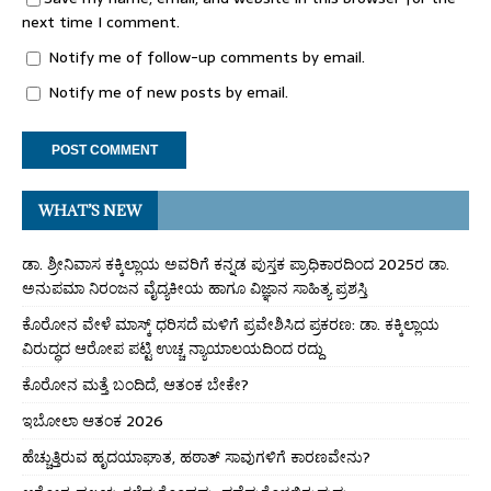
next time I comment.
Notify me of follow-up comments by email.
Notify me of new posts by email.
WHAT’S NEW
ಡಾ. ಶ್ರೀನಿವಾಸ ಕಕ್ಕಿಲ್ಲಾಯ ಅವರಿಗೆ ಕನ್ನಡ ಪುಸ್ತಕ ಪ್ರಾಧಿಕಾರದಿಂದ 2025ರ ಡಾ.
ಅನುಪಮಾ ನಿರಂಜನ ವೈದ್ಯಕೀಯ ಹಾಗೂ ವಿಜ್ಞಾನ ಸಾಹಿತ್ಯ ಪ್ರಶಸ್ತಿ
ಕೊರೋನ ವೇಳೆ ಮಾಸ್ಕ್ ಧರಿಸದೆ ಮಳಿಗೆ ಪ್ರವೇಶಿಸಿದ ಪ್ರಕರಣ: ಡಾ. ಕಕ್ಕಿಲ್ಲಾಯ
ವಿರುದ್ಧದ ಆರೋಪ ಪಟ್ಟಿ ಉಚ್ಚ ನ್ಯಾಯಾಲಯದಿಂದ ರದ್ದು
ಕೊರೋನ ಮತ್ತೆ ಬಂದಿದೆ, ಆತಂಕ ಬೇಕೇ?
ಇಬೋಲಾ ಆತಂಕ 2026
ಹೆಚ್ಚುತ್ತಿರುವ ಹೃದಯಾಘಾತ, ಹಠಾತ್ ಸಾವುಗಳಿಗೆ ಕಾರಣವೇನು?