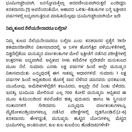
ಭೂಮಿಗಚ್ಚರಿಯಾಗಿ, ಜನಸ್ತೋಮಕ್ಕೆಲ್ಲಾ ಆದರಣೀಯವಾಗಿರುತ್ತದೆ ಎಂದಿದ್ದರು
ಕನಕದಾಸರು.[1] ಅವರೆಂದಂತೆಯೇ, ಆಹಾರದ ಒಳಿತು-ಕೆಡುಕುಗಳ ಬಗ್ಗೆ ಇತ್ತೀಚಿನ
ವರ್ಷಗಳಲ್ಲಿ ಲಭ್ಯವಾಗುತ್ತಿರುವ ಮಾಹಿತಿಯೆಲ್ಲವೂ ಭೂಮಿಗಚ್ಚರಿಯಾಗಿಯೇ ಇದೆ!
ನಿಮ್ಮ ಕುಲದ ನೆಲೆಯನೇನಾದರೂ ಬಲ್ಲಿರಾ
?
ನಿಮ್ಮ ಕುಲದ ನೆಲೆಯನೇನಾದರೂ ಬಲ್ಲಿರಾ ಎಂಬ ಕನಕದಾಸರ ಪ್ರಶ್ನೆಗೆ 19ನೇ
ಶತಮಾನದೀಚೆಗಿನ ವಿಕಾಸವಾದದಲ್ಲಿ, ಆ ಬಳಿಕ ಹೊರಗೆತ್ತಿದ ಪಳೆಯುಳಿಕೆಗಳಲ್ಲಿ,
ವಿಶ್ವದೆಲ್ಲೆಡೆಯ ಮನುಷ್ಯರ ವರ್ಣತಂತುಗಳ ಮೇಲೆ ಇತ್ತೀಚೆಗೆ ನಡೆಸಿದ ಪರೀಕ್ಷೆಗಳಲ್ಲಿ
ಉತ್ತರಗಳು ಲಭ್ಯವಾಗಿವೆ. ಆಫ್ರಿಕಾದ ಸೀಳು ಕಣಿವೆಗಳ ಪ್ರದೇಶವೇ ಮನುಕುಲದ
ಮೂಲ ನೆಲೆ, ಸುಮಾರು ಎರಡು ಲಕ್ಷ ವರ್ಷಗಳ ಹಿಂದೆ ಅಲ್ಲೇ ಮನುಷ್ಯನ
ವಿಕಾಸವಾಯಿತು ಎನ್ನುವುದಕ್ಕೆ ಈಗ ಸಾಕಷ್ಟು ಆಧಾರಗಳಿವೆ. ಸುಮಾರು 1 ಲಕ್ಷ
ವರ್ಷಗಳ ಹಿಂದೆ ಆಫ್ರಿಕಾದಿಂದ ಹೊರಕ್ಕೆ ಪಾದ ಬೆಳೆಸಿದ ಮಾನವರು ಭರತಖಂಡ,
ಯೂರೋಪು, ಅಮೆರಿಕಗಳೆಲ್ಲೆಡೆಗೆ ತಲುಪಿದರು, ಅಲ್ಲಲ್ಲೇ ನೆಲೆ ನಿಂತು ಬೆಳೆದರು.
ಇವತ್ತು ಭೂಮಿಯ ಮೇಲಿರುವ ಎಲ್ಲ 700 ಕೋಟಿ ಮನುಷ್ಯರು ಆಫ್ರಿಕಾದ ಈ
ಮೂಲ ಕುಟುಂಬದಿಂದ ಕವಲೊಡೆದ ಹತ್ತು ಪುರುಷರು ಹಾಗೂ 18 ಸ್ತ್ರೀಯರ
ಸಂತಾನಗಳಿಗೆ ಸೇರಿದವರು ಎನ್ನುವುದು ವರ್ಣತಂತುಗಳಲ್ಲೂ,
ಮೈಟೋಕಾಂಡ್ರಿಯಾಗಳಲ್ಲೂ ನಡೆಸಿದ ಪರೀಕ್ಷೆಗಳಲ್ಲಿ ದೃಢಗೊಂಡಿದೆ.[2-6]
ಕನಕದಾಸರು ಹೇಳಿದ್ದಂತೆ, ಮನುಷ್ಯರು ಹುಟ್ಟದ ಯೋನಿಗಳಿಲ್ಲ, ಮೆಟ್ಟದ
ಭೂಮಿಗಳಿಲ್ಲ; ಅಂತಿರುವಾಗ, ಕುಲ ಕುಲ ಕುಲವೆಂಬ ಹೊಡೆದಾಟಗಳೇಕೆ?