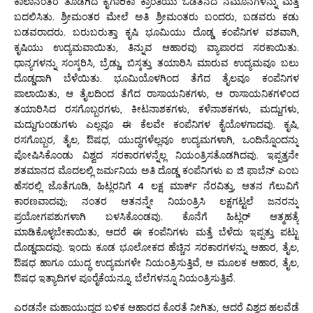
ಕಾಲಾನಂತರ ತೊಡಗಿದ ಕೈಗಾರಿಕಾ ಕ್ರಾಂತಿಯು ಒಡೆತನದ ನಮೂನೆಗಳನ್ನು ಮತ್ತೆ
ಬದಲಿಸಿತು. ಶ್ರೀಮಂತರ ಮೇಲೆ ಅತಿ ಶ್ರೀಮಂತರು ಬಂದರು, ಬಡವರು ಕಡು
ಬಡವರಾದರು. ಬರುಬರುತ್ತಾ ಕೃಷಿ ಭೂಮಿಯು ದೊಡ್ಡ ಕಂಪೆನಿಗಳ ವಶವಾಗಿ,
ಕೃಷಿಯು ಉದ್ಯಮವಾಯಿತು, ತಿನ್ನುವ ಆಹಾರವು ವ್ಯಾಪಾರದ ಸರಕಾಯಿತು.
ಧಾನ್ಯಗಳನ್ನು ಸಂಸ್ಕರಿಸಿ, ಬ್ರೆಡ್ಡು, ಬಿಸ್ಕತ್ತು ತಯಾರಿಸಿ ಮಾರುವ ಉದ್ಯಮವೂ ಬಲು
ದೊಡ್ಡದಾಗಿ ಬೆಳೆಯಿತು. ಭೂಮಿಯೊಳಗಿಂದ ತೆಗೆದ ತೈಲವೂ ಕಂಪೆನಿಗಳ
ಪಾಲಾಯಿತು, ಆ ತೈಲದಿಂದ ತೆಗೆದ ರಾಸಾಯನಿಕಗಳು, ಆ ರಾಸಾಯನಿಕಗಳಿಂದ
ತಯಾರಿಸಿದ ರಸಗೊಬ್ಬರಗಳು, ಕೀಟನಾಶಕಗಳು, ಕಳೆನಾಶಕಗಳು, ಮದ್ದುಗಳು,
ಮದ್ದುಗುಂಡುಗಳು ಎಲ್ಲವೂ ಈ ಕೆಲವೇ ಕಂಪೆನಿಗಳ ಕೈಯೊಳಗಾದವು. ಕೃಷಿ,
ರಸಗೊಬ್ಬರ, ತೈಲ, ಔಷಧ, ಯುದ್ಧಗಳೆಲ್ಲವೂ ಉದ್ಯಮಗಳಾಗಿ, ಒಂದಿನ್ನೊಂದನ್ನು
ಪೋಷಿಸಿಕೊಂಡು ವಿಶ್ವದ ಸರಕಾರಗಳನ್ನೆಲ್ಲ ನಿಯಂತ್ರಿಸತೊಡಗಿದವು. ಇಪ್ಪತ್ತನೇ
ಶತಮಾನದ ಮೊದಲಲ್ಲಿ ಜರ್ಮನಿಯ ಅತಿ ದೊಡ್ಡ ಕಂಪೆನಿಗಳು ಐ ಜಿ ಫಾಬೆನ್ ಎಂಬ
ಹೆಸರಲ್ಲಿ ಜೊತೆಗೂಡಿ, ಹಿಟ್ಲರನಿಗೆ 4 ಲಕ್ಷ ಮಾರ್ಕ್ ನೆರವಿತ್ತು, ಆತನ ಗೆಲುವಿಗೆ
ಕಾರಣವಾದವು; ನಂತರ ಆತನನ್ನೇ ನಿಯಂತ್ರಿಸಿ ಲಕ್ಷಗಟ್ಟಲೆ ಜನರನ್ನು
ಪ್ರಯೋಗಪಶುಗಳಾಗಿ ಬಳಸಿಕೊಂಡವು. ಕೊನೆಗೆ ಹಿಟ್ಲರ್ ಆತ್ಮಹತ್ಯೆ
ಮಾಡಿಕೊಳ್ಳಬೇಕಾಯಿತು, ಆದರೆ ಈ ಕಂಪೆನಿಗಳು ಮತ್ತೆ ಬೆಳೆದು ಇಪ್ಪತ್ತು ಪಟ್ಟು
ದೊಡ್ಡದಾದವು. ಇಂದು ಕೂಡ ಭೂಲೋಕದ ಹೆಚ್ಚಿನ ಸರಕಾರಗಳನ್ನು ಆಹಾರ, ತೈಲ,
ಔಷಧ ಹಾಗೂ ಯುದ್ಧ ಉದ್ಯಮಗಳೇ ನಿಯಂತ್ರಿಸುತ್ತಿವೆ, ಆ ಮೂಲಕ ಆಹಾರ, ತೈಲ,
ಔಷಧ ಇತ್ಯಾದಿಗಳ ಪೂರೈಕೆಯನ್ನೂ, ಬೆಲೆಗಳನ್ನೂ ನಿಯಂತ್ರಿಸುತ್ತಿವೆ.
ಎರಡನೇ ಮಹಾಯುದ್ಧದ ಬಳಿಕ ಆಹಾರದ ಕೊರತೆ ನೀಗಿತು, ಆದರೆ ವಿಶ್ವದ ಹಲವೆಡೆ