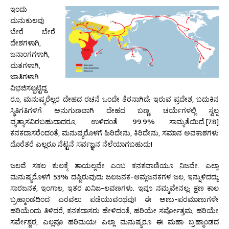
ಇಂದು
ಮನುಕುಲವು
ಬೇರೆ ಬೇರೆ
ದೇಶಗಳಾಗಿ,
ಜನಾಂಗಗಳಾಗಿ,
ಮತಗಳಾಗಿ,
ಜಾತಿಗಳಾಗಿ
ವಿಭಜಿಸಲ್ಪಟ್ಟಿದ್ದ
ರೂ, ಮನುಷ್ಯರೆಲ್ಲರ ದೇಹದ ರಚನೆ ಒಂದೇ ತೆರನಾಗಿದೆ; ಇರುವ ಪ್ರದೇಶ, ಬದುಕಿನ
ಸ್ಥಿತಿಗತಿಗಳಿಗೆ ಅನುಗುಣವಾಗಿ ದೇಹದ ಬಣ್ಣ, ಚರ್ಯೆಗಳಲ್ಲಿ ಸ್ವಲ್ಪ
ವ್ಯತ್ಯಾಸವಿರಬಹುದಾದರೂ, ಉಳಿದಂತೆ 99.9% ಸಾಮ್ಯತೆಯಿದೆ.[7.8]
ಕನಕದಾಸರೆಂದಂತೆ, ಮನುಷ್ಯರೊಳಗೆ ಹಿರಿದೇನು, ಕಿರಿದೇನು, ಸಮಾನ ಅವಕಾಶಗಳು
ದೊರೆತರೆ ಎಲ್ಲರೂ ನೆಟ್ಟನೆ ಸರ್ವಜ್ಞನ ನೆಲೆಯಾಗಬಹುದು!
ಜಲವೆ ಸಕಲ ಕುಲಕ್ಕೆ ತಾಯಲ್ಲವೇ ಎಂಬ ಕನಕವಾಣಿಯೂ ನಿಜವೇ. ಎಲ್ಲಾ
ಮನುಷ್ಯರೊಳಗೆ 53% ದಷ್ಟಿರುವುದು ಜಲಜನಕ-ಆಮ್ಲಜನಕಗಳ ಜಲ, ಇನ್ನುಳಿದದ್ದು
ಸಾರಜನಕ, ಇಂಗಾಲ, ಇತರ ಖನಿಜ-ಲವಣಗಳು. ಇವೂ ನಮ್ಮವೇನಲ್ಲ; ಕ್ಷಣ ಕಾಲ
ಬ್ರಹ್ಮಾಂಡದಿಂದ ಎರವಲು ಪಡೆಯುವಂಥವು! ಈ ಅಣು-ಪರಮಾಣುಗಳೇ
ಹರಿಯೆಂದು ತಿಳಿದರೆ, ಕನಕದಾಸರು ಹೇಳಿದಂತೆ, ಹರಿಯೇ ಸರ್ವೋತ್ತಮ, ಹರಿಯೇ
ಸರ್ವೇಶ್ವರ, ಎಲ್ಲವೂ ಹರಿಮಯ! ಎಲ್ಲಾ ಮನುಷ್ಯರೂ ಈ ಮಹಾ ಬ್ರಹ್ಮಾಂಡದ