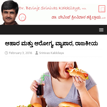
ಆಹಾರ ಮತ್ತು ಆರೋಗ್ಯ, ವ್ಯಾಪಾರ, ರಾಜಕೀಯ
February 3, 2016
Srinivas Kakkilaya