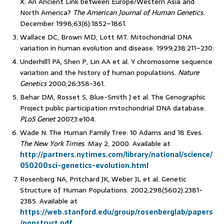
X: An Ancient Link between Europe/Western Asia and
North America?
The American Journal of Human Genetics.
December 1998;63(6):1852–1861.
Wallace DC, Brown MD, Lott MT. Mitochondrial DNA
variation in human evolution and disease. 1999;238:211–230.
Underhill1 PA, Shen P, Lin AA et al. Y chromosome sequence
variation and the history of human populations.
Nature
Genetics
2000;26:358-361.
Behar DM, Rosset S, Blue-Smith J et al. The Genographic
Project public participation mitochondrial DNA database.
PLoS Genet
2007;3:e104.
Wade N. The Human Family Tree: 10 Adams and 18 Eves.
The New York Times.
May 2, 2000. Available at
http://partners.nytimes.com/library/national/science/
050200sci-genetics-evolution.html
Rosenberg NA, Pritchard JK, Weber JL et al. Genetic
Structure of Human Populations. 2002;298(5602):2381-
2385. Available at
https://web.stanford.edu/group/rosenberglab/papers
/popstruct.pdf