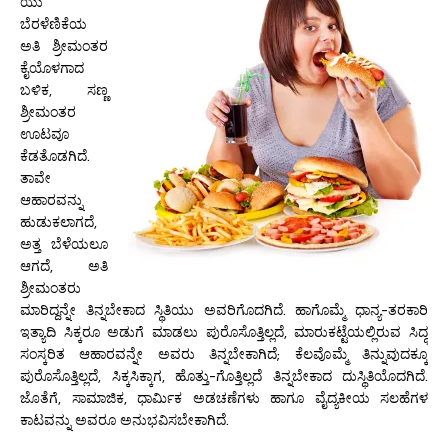
ಯು
ಬೆರಳೆಣಿಕೆಯ
ಅತಿ ಶ್ರೀಮಂತರ
ಕೈಯೊಳಗಾದ
ಬಳಿಕ, ಸಣ್ಣ
ಶ್ರೀಮಂತರ
ಊಟವೂ
ಕೆಡತೊಡಗಿದೆ.
ತಾವೇ
ಆಹಾರವನ್ನು
ಹುಡುಕಲಾಗದೆ,
ಅತ್ತ ಬೆಳೆಯಲೂ
ಆಗದೆ, ಅತಿ
ಶ್ರೀಮಂತರು
ಮಾರಿದ್ದನ್ನೇ ತಿನ್ನಬೇಕಾದ ಸ್ಥಿತಿಯು ಅವರಿಗೊದಗಿದೆ. ಹಾಗೊಮ್ಮೆ ಧಾನ್ಯ-ತರಕಾರಿ
ಇತ್ಯಾದಿ ಸಿಕ್ಕರೂ ಅಡುಗೆ ಮಾಡಲು ಪುರೊಸೊತ್ತಿಲ್ಲದೆ, ಮಾರುಕಟ್ಟೆಯಲ್ಲಿರುವ ಸಿದ್ಧ
ಸಂಸ್ಕರಿತ ಆಹಾರವನ್ನೇ ಅವರು ತಿನ್ನಬೇಕಾಗಿದೆ; ಕೆಲವೊಮ್ಮೆ ತಿನ್ನುವುದಕ್ಕೂ
ಪುರೊಸೊತ್ತಿಲ್ಲದೆ, ಸಿಕ್ಕಸಿಕ್ಕಾಗ, ಹೊತ್ತು-ಗೊತ್ತಿಲ್ಲದೆ ತಿನ್ನಬೇಕಾದ ದುಸ್ಥಿತಿಯೊದಗಿದೆ.
ಜೊತೆಗೆ, ಸಾಮಾಜಿಕ, ಧಾರ್ಮಿಕ ಅಡಚಣೆಗಳು ಹಾಗೂ ವೈದ್ಯಕೀಯ ಸಲಹೆಗಳ
ಕಾಟವನ್ನು ಅವರೂ ಅನುಭವಿಸಬೇಕಾಗಿದೆ.