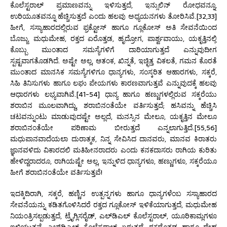
ಕೊಲೆಸ್ಟರಾಲ್ ಪ್ರಮಾಣವನ್ನು ಇಳಿಸುತ್ತದೆ, ಇನ್ಸುಲಿನ್ ರೋಧವನ್ನೂ,
ಉರಿಯೂತವನ್ನೂ ಹೆಚ್ಚಿಸುತ್ತದೆ ಎಂದು ಹಲವು ಅಧ್ಯಯನಗಳು ತೋರಿಸಿವೆ.[32,33]
ಹೀಗೆ, ಸಸ್ಯಾಹಾರದಲ್ಲಿರುವ ಫ್ರಕ್ಟೋಸ್ ಹಾಗೂ ಗ್ಲೂಕೋಸ್ ಅತಿ ಸೇವನೆಯಿಂದ
ಬೊಜ್ಜು, ಮಧುಮೇಹ, ರಕ್ತದ ಏರೊತ್ತಡ, ಹೃದ್ರೋಗ, ಪಾರ್ಶ್ವವಾಯು, ಯಕೃತ್ತಿನಲ್ಲಿ
ಕೊಬ್ಬು ಮುಂತಾದ ಸಮಸ್ಯೆಗಳಿಗೆ ದಾರಿಯಾಗುತ್ತದೆ ಎನ್ನುವುದೀಗ
ಸ್ಪಷ್ಟವಾಗತೊಡಗಿದೆ. ಅಷ್ಟೇ ಅಲ್ಲ, ಆತಂಕ, ಖಿನ್ನತೆ, ಇಚ್ಛಿತ್ತ ವಿಕಲತೆ, ಗಮನ ಕೊರತೆ
ಮುಂತಾದ ಮಾನಸಿಕ ಸಮಸ್ಯೆಗಳಿಗೂ ಧಾನ್ಯಗಳು, ಸಂಸ್ಕರಿತ ಆಹಾರಗಳು, ಸಕ್ಕರೆ,
ಸಿಹಿ ತಿನಿಸುಗಳು ಹಾಗೂ ಲಘು ಪೇಯಗಳು ಕಾರಣವಾಗುತ್ತವೆ ಎನ್ನುವುದಕ್ಕೆ ಹಲವು
ಆಧಾರಗಳು ಲಭ್ಯವಾಗಿವೆ.[41-54] ಧಾನ್ಯ ಹಾಗೂ ಹಣ್ಣುಗಳಲ್ಲಿರುವ ಸಕ್ಕರೆಯು
ಶರಾಬಿನ ಮೂಲವಾಗಿದ್ದು, ಶರಾಬಿನಂತೆಯೇ ವರ್ತಿಸುತ್ತದೆ; ಹಸಿವನ್ನು ಹೆಚ್ಚಿಸಿ
ಚಟವನ್ನುಂಟು ಮಾಡುವುದಷ್ಟೇ ಅಲ್ಲದೆ, ಮನಸ್ಸಿನ ಮೇಲೂ, ಯಕೃತ್ತಿನ ಮೇಲೂ
ಶರಾಬಿನಂತೆಯೇ ಪರಿಣಾಮ ಬೀರುತ್ತದೆ ಎನ್ನಲಾಗುತ್ತಿದೆ.[55,56]
ಮಧುಪಾನವಾದೆಯಲಾ ದುರಾತ್ಮಕ, ನಿನ್ನ ಸೇವಿಸಿದ ದಾನವರು, ಮಾನವ ಕಿರಾತರು
ಜ್ಞಾನವಳಿದು ವಿಕಾರದಲಿ ಮತಿಹೀನರಾದರು ಎಂದು ಕನಕದಾಸರು ರಾಗಿಯ ಕುರಿತು
ಹೇಳಿದ್ದರಾದರೂ, ರಾಗಿಯಷ್ಟೇ ಅಲ್ಲ, ಇನ್ನುಳಿದ ಧಾನ್ಯಗಳೂ, ಹಣ್ಣುಗಳೂ, ಸಕ್ಕರೆಯೂ
ಹೀಗೆ ಶರಾಬಿನಂತೆಯೇ ವರ್ತಿಸುತ್ತವೆ!
ಇದಕ್ಕಿದಿರಾಗಿ, ಸಕ್ಕರೆ, ಹಣ್ಣಿನ ಉತ್ಪನ್ನಗಳು ಹಾಗೂ ಧಾನ್ಯಗಳೆಂಬ ಸಸ್ಯಾಹಾರದ
ಸೇವನೆಯನ್ನು ಕಡಿತಗೊಳಿಸಿದರೆ ರಕ್ತದ ಗ್ಲೂಕೋಸ್ ಇಳಿಕೆಯಾಗುತ್ತದೆ, ಮಧುಮೇಹ
ನಿಯಂತ್ರಿಸಲ್ಪಡುತ್ತದೆ, ಟ್ರೈಗ್ಲಿಸರೈಡ್, ಎಲ್‌ಡಿಎಲ್‌ ಕೊಲೆಸ್ಟರಾಲ್, ಯೂರಿಕಾಮ್ಲಗಳೂ
ಇಳಿಯುತ್ತವೆ, ಎಚ್‌ಡಿಎಲ್‌ ಕೊಲೆಸ್ಟರಾಲ್ ಏರುತ್ತದೆ, ರಕ್ತದೊತ್ತಡ ಹಾಗೂ ದೇಹ