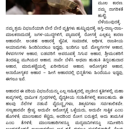
ಮೂಲ ಕಾರಣ.
ನಮ್ಮ ನಾಗರಿಕತೆ
ಹುಟ್ಟಿ,
ಬೆಳೆಯುವುದಕ್ಕೆ,
ನಮ್ಮ ಶ್ರಮ ವಿಭಜನೆಯಾಗಿ ಬೇರೆ ಬೇರೆ ವೃತ್ತಿಗಳು ಹುಟ್ಟುವುದಕ್ಕೆ, ಆಸ್ತಿ-ರಾಜ್ಯ-ರಾಜ-
ಮಾಲಕರಾದುದಕ್ಕೆ, ಜಗಳ-ಯುದ್ಧಗಳಿಗೆ, ವ್ಯಾಪಾರಕ್ಕೆ, ರೋಗಕ್ಕೆ ಎಲ್ಲಕ್ಕೂ ಕಾರಣ
ಆಹಾರವೇ. ಅಂತಹ ಆಹಾರಕ್ಕೆ ಜೈವಿಕ, ಸಾಮಾಜಿಕ, ಆರ್ಥಿಕ, ರಾಜಕೀಯ
ಆಯಾಮಗಳು ಹಿಂದಿನಿಂದಲೂ ಇದ್ದವು, ಇಂದಿಗೂ ಇವೆ. ಮೇಲ್ವರ್ಗಗಳ ಆಹಾರ,
ಕೆಳವರ್ಗಗಳ ಆಹಾರ; ಬಡವರಿಗೆ ಅಪರೂಪಕ್ಕೆ ಸಿಗುವ ಆಹಾರ, ಶ್ರೀಮಂತರಿಗೆ
ತಿಂದಷ್ಟೂ ಮುಗಿಯದ ಆಹಾರ; ನಾವೇ ಬೆಳೆಸಿ ಅಥವಾ ಹುಡುಕಿ ತಿನ್ನಬಹುದಾದ
ಆಹಾರ, ಮಾರುಕಟ್ಟೆಯಲ್ಲಿ ಖರೀದಿಸುವ ಆಹಾರ; ಆರೋಗ್ಯಕರ ಆಹಾರ,
ಅನಾರೋಗ್ಯಕರ ಆಹಾರ – ಹೀಗೆ ಆಹಾರದಲ್ಲಿ ಭಿನ್ನತೆಗಳು ಹಿಂದೆಯೂ ಇದ್ದವು,
ಈಗಲೂ ಇವೆ.
ಆಹಾರದ ಈ ಪರಿಯ ವಿಭಜನೆಯನ್ನು ಎಲ್ಲ ಸಾಹಿತ್ಯದಲ್ಲಿ, ಪ್ರಾಚೀನ ಕೃತಿಗಳಲ್ಲಿ, ಮಹಾ
ಕಾವ್ಯಗಳಲ್ಲಿ, ಧಾರ್ಮಿಕ ಗ್ರಂಥಗಳಲ್ಲಿ, ವೈದ್ಯಕೀಯ ಸಂಹಿತೆಗಳಲ್ಲಿ ಕಾಣಬಹುದು. ಈ
ಹಲವು ನೆಲೆಗಳ ನಡುವೆ ವೈರುದ್ಧ್ಯಗಳೂ, ತಿಕ್ಕಾಟಗಳೂ ಸರ್ವಕಾಲಿಕವೇ.
ಸಸ್ಯಾಹಾರವೇ ಶ್ರೇಷ್ಠ, ಅದುವೇ ಆರೋಗ್ಯಕ್ಕೆ ಒಳ್ಳೆಯದು, ಅದುವೇ ಸಾತ್ವಿಕ ಎಂಬ
ಹೊಗಳಿಕೆ; ಮಾಂಸಾಹಾರ ಕೆಟ್ಟದು, ಅದರಿಂದ ರೋಗ ಬರುತ್ತದೆ, ಅದು ತಾಮಸಿಕ
ಎಂಬ ತೆಗಳಿಕೆ; ಮಾಂಸಾಹಾರಿಗಳನ್ನೂ ಮದ್ಯಪಾನಿಗಳನ್ನೂ ಸಮೀಕರಿಸಿ
ಅಂಥವರೊಡನೆ ಉಣ್ಣಲಾಗದೆಂಬ ಅಸ್ಪೃಶ್ಯತೆ ಈಗಲೂ ಪ್ರಚಲಿತವಾಗಿವೆ. ಕೆಲವು