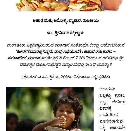
ಆಹಾರ
ಮತ್ತು
ಆರೋಗ್ಯ
,
ವ್ಯಾಪಾರ
,
ರಾಜಕೀಯ
ಡಾ॥ ಶ್ರೀನಿವಾಸ ಕಕ್ಕಿಲ್ಲಾಯ
ಮಂಗಳೂರು ವಿಶ್ವವಿದ್ಯಾನಿಲಯದ ಕನಕದಾಸ ಸಂಶೋಧನ ಕೇಂದ್ರ ಆಯೋಜಿಸಿರುವ
‘ಹೀನಗಳೆದವರಲ್ಲ ನಿನ್ನನು ನಾವು ಸಭೆಯೊಳಗೆ’: ಆಹಾರ ರಾಜಕಾರಣ –
ಸಮಕಾಲೀನ ಸಂವಾದ
ಸರಣಿಯಲ್ಲಿ ಡಿಸೆಂಬರ್ 7, 2015ರಂದು ಮಂಗಳೂರಿನ ಶ್ರೀ
ಧರ್ಮಸ್ಥಳ ಮಂಜುನಾಥೇಶ್ವರ ವಿದ್ಯಾಲಯದಲ್ಲಿ ನೀಡಿದ ಉಪನ್ಯಾಸ
(‘ಹೊಸತು’ ಮಾಸಪತ್ರಿಕೆಯ 2016ರ ವಿಶೇಷಾಂಕದಲ್ಲಿ ಪ್ರಕಟಿತ)
ಆಹಾರವೇ
ಎಲ್ಲಕ್ಕೂ ಕಾರಣ.
ಎಲ್ಲ ಜೀವಿಗಳ
ವಿಕಾಸಕ್ಕೆ,
ವಾನರರಿಂದ
ಮಾನವರಾಗುವು
ದಕ್ಕೆ, ಆಹಾರವೇ