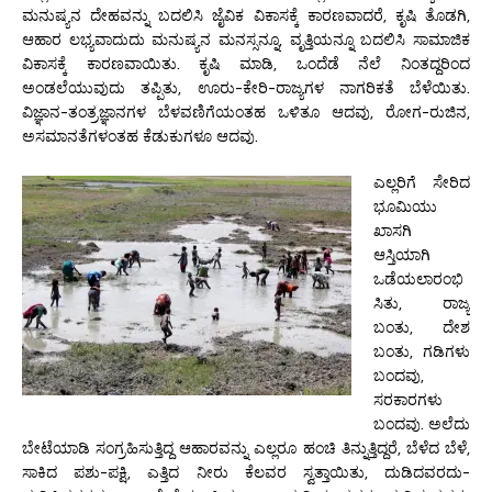
ಮನುಷ್ಯನ ದೇಹವನ್ನು ಬದಲಿಸಿ ಜೈವಿಕ ವಿಕಾಸಕ್ಕೆ ಕಾರಣವಾದರೆ, ಕೃಷಿ ತೊಡಗಿ,
ಆಹಾರ ಲಭ್ಯವಾದುದು ಮನುಷ್ಯನ ಮನಸ್ಸನ್ನೂ, ವೃತ್ತಿಯನ್ನೂ ಬದಲಿಸಿ ಸಾಮಾಜಿಕ
ವಿಕಾಸಕ್ಕೆ ಕಾರಣವಾಯಿತು. ಕೃಷಿ ಮಾಡಿ, ಒಂದೆಡೆ ನೆಲೆ ನಿಂತದ್ದರಿಂದ
ಅಂಡಲೆಯುವುದು ತಪ್ಪಿತು, ಊರು-ಕೇರಿ-ರಾಜ್ಯಗಳ ನಾಗರಿಕತೆ ಬೆಳೆಯಿತು.
ವಿಜ್ಞಾನ-ತಂತ್ರಜ್ಞಾನಗಳ ಬೆಳವಣಿಗೆಯಂತಹ ಒಳಿತೂ ಆದವು, ರೋಗ-ರುಜಿನ,
ಅಸಮಾನತೆಗಳಂತಹ ಕೆಡುಕುಗಳೂ ಆದವು.
ಎಲ್ಲರಿಗೆ ಸೇರಿದ
ಭೂಮಿಯು
ಖಾಸಗಿ
ಆಸ್ತಿಯಾಗಿ
ಒಡೆಯಲಾರಂಭಿ
ಸಿತು, ರಾಜ್ಯ
ಬಂತು, ದೇಶ
ಬಂತು, ಗಡಿಗಳು
ಬಂದವು,
ಸರಕಾರಗಳು
ಬಂದವು. ಅಲೆದು
ಬೇಟೆಯಾಡಿ ಸಂಗ್ರಹಿಸುತ್ತಿದ್ದ ಆಹಾರವನ್ನು ಎಲ್ಲರೂ ಹಂಚಿ ತಿನ್ನುತ್ತಿದ್ದರೆ, ಬೆಳೆದ ಬೆಳೆ,
ಸಾಕಿದ ಪಶು-ಪಕ್ಷಿ, ಎತ್ತಿದ ನೀರು ಕೆಲವರ ಸ್ವತ್ತಾಯಿತು, ದುಡಿದವರದು-