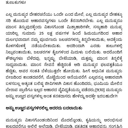
ತುಣುಕುಗಳು!
ಎಲ್ಲ ಮನುಷ್ಯರ ದೇಹರಚನೆಯು ಒಂದೇ ಎಂದ ಮೇಲೆ, ಎಲ್ಲ ಮನುಷ್ಯರ ದೇಹಕ್ಕೂ
ಸರಿ ಹೊಂದುವ ಆಹಾರವಸ್ತುಗಳೂ ಒಂದೇ ತೆರನಾಗಿರಬೇಕು. ಎಲ್ಲ ಮನುಷ್ಯರೂ
ಮಾಂಸ ತಿನ್ನುವುದಕ್ಕೆಂದು ವಿಕಾಸಗೊಂಡ ಮಿಶ್ರಾಹಾರಿಗಳೇ, ಸಸ್ಯಾಹಾರಿ ಮನುಷ್ಯ
ಯಾರಿಲ್ಲ. ಸುಮಾರು 25 ಲಕ್ಷ ವರ್ಷಗಳ ಹಿಂದೆ ಹಿಮಯುಗದಿಂದ ಆಹಾರ
ದುರ್ಲಭವಾದಾಗ ನಮ್ಮ ಪೂರ್ವಜರು ಜಲಚರಗಳನ್ನು ತಿನ್ನಬೇಕಾಯಿತು, ಅದಕ್ಕೆಂದು
ಕೊಳಗಳೊಳಕ್ಕೆ ನಡೆಯಬೇಕಾಯಿತು. ಅದರಿಂದಾಗಿ ಎರಡು ಕಾಲುಗಳಲ್ಲಿ
ನಿಲ್ಲುವಂತಾಯಿತು, ಜಲಚರಗಳ ತೈಲಗಳಿಂದ ಮಿದುಳು ಬಲಿಯಿತು. ಅದರೊಂದಿಗೆ
ಕೌಶಲ್ಯಗಳೂ ಬೆಳೆದವು, ಇನ್ನಷ್ಟು ಬೇಟೆಯಾಡಿ, ಮತ್ತಷ್ಟು ಮಾಂಸ ತಿನ್ನಲಿಕ್ಕೆ
ಸಾಧ್ಯವಾಯಿತು. ಮಾಂಸ ಸೇವನೆ ಹೆಚ್ಚಿದಂತೆ ಆದಿ ಮನುಷ್ಯರ ಫಲವತ್ತತೆಯೂ
ಹೆಚ್ಚಿತು, ಅವರ ಸಂತತಿ ಬೆಳೆಯುತ್ತಲೇ ಹೋಯಿತು. ಹೀಗೆ ಆಧುನಿಕ ಮನುಷ್ಯರು
ಬೀಜದಿಂದ ಕಾಂಡದವರೆಗೆ, ಮೊಟ್ಟೆಯಿಂದ ಆನೆಯವರೆಗೆ ಎಲ್ಲವನ್ನೂ ಆಹಾರವಾಗಿ
ಬಳಸಬಲ್ಲ ಅತ್ಯಂತ ಬಲಿಷ್ಠ ಜೀವಿಗಳಾಗಿ ವಿಕಾಸ ಹೊಂದಿದರು, ಭೂಮಿಯ ಮೇಲಿನ
ಬೇರಾವ ಪ್ರಾಣಿಗೂ ಇಲ್ಲದ ಆಹಾರದ ವೈವಿಧ್ಯತೆಯನ್ನು ಪಡೆದರು;[9,10] ಮನುಷ್ಯರು
ಅಟ್ಟು ಉಣ್ಣದ ವಸ್ತುಗಳಿಲ್ಲ ಅಂತ ಕನಕದಾಸರು ಹೇಳಿದ್ದು ಅದಕ್ಕೇ ಇರಬಹುದೇ?!
ಅಟ್ಟು ಉಣ್ಣದ ವಸ್ತುಗಳಿರಲಿಲ್ಲ
, ಆದರದು ಬದಲಾಯಿತು
ಮನುಷ್ಯರು ವಿಕಾಸಗೊಂಡಂದಿನಿಂದ ಮೊದಲ್ಗೊಂಡು, ಕೃಷಿಯನ್ನು ಆರಂಭಿಸುವ
ಕಾಲದವರೆಗೂ ಅಲ್ಲಿಲ್ಲಿ ಅಲೆದಾಡಿ, ಬೇಟೆಯಾಡಿ, ಪ್ರಕೃತಿದತ್ತ ಆಹಾರವನ್ನು ಸಂಗ್ರಹಿಸಿ