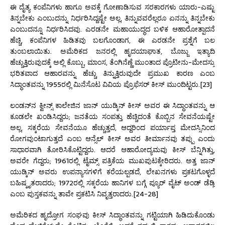
ಈ ದೈತ್ಯ ಕಂಪೆನಿಗಳು ಹಾಗೂ ಅವಕ್ಕೆ ಗೋಣಾಡಿಸುವ ಸರಕಾರಗಳು ಯಾರು-ಎಷ್ಟು
ತಿನ್ನಬೇಕು ಎಂಬುದನ್ನು ನಿರ್ಧರಿಸಿದ್ದಷ್ಟೇ ಅಲ್ಲ, ತಿನ್ನುವವರೆಲ್ಲರೂ ಏನನ್ನು ತಿನ್ನಬೇಕು
ಎಂಬುದನ್ನೂ ನಿರ್ಧರಿಸಿದವು. ಎರಡನೇ ಮಹಾಯುದ್ಧದ ಬಳಿಕ ಆಹಾರೋತ್ಪಾದನೆ
ಹೆಚ್ಚಿ, ಕಂಪೆನಿಗಳ ಹಿಡಿತವು ಬಲಗೊಂಡಾಗ, ಈ ಎರಡನೇ ಪ್ರಶ್ನೆಗೆ ಬಲ
ತುಂಬಲಾಯಿತು. ಅಮೆರಿಕದ ಜನರಲ್ಲಿ ಹೃದಯಾಘಾತ, ಬೊಜ್ಜು ಇತ್ಯಾದಿ
ಹೆಚ್ಚುತ್ತಿರುವುದಕ್ಕೆ ಅಲ್ಲಿ ಕೊಬ್ಬು, ಮಾಂಸ, ತೆಂಗಿನೆಣ್ಣೆ ಮುಂತಾದ ಪ್ರೊಟೀನು-ಮೇದಸ್ಸು
ಭರಿತವಾದ ಆಹಾರವನ್ನು ಹೆಚ್ಚು ತಿನ್ನುತ್ತಿರುವುದೇ ಪ್ರಮುಖ ಕಾರಣ ಎಂಬ
ಸಿದ್ಧಾಂತವನ್ನು 1955ರಲ್ಲಿ ಮಿನೆಸೊಟ ವಿವಿಯ ಪ್ರೊಫೆಸರ್ ಕೀಸ್ ಮುಂದಿಟ್ಟರು.[23]
ಲಂಡನ್‌ನ ಕ್ವೀನ್ಸ್ ಕಾಲೇಜಿನ ಜಾನ್ ಯುಡ್ಕಿನ್ ಕೀಸ್ ಅವರ ಈ ಸಿದ್ಧಾಂತವನ್ನು ಆ
ಕೂಡಲೇ ಖಂಡಿಸಿದ್ದರು; ಜನತೆಯ ಸಂಪತ್ತು ಹೆಚ್ಚಿದಂತೆ ಕೊಬ್ಬಿನ ಸೇವನೆಯಷ್ಟೇ
ಅಲ್ಲ, ಸಕ್ಕರೆಯ ಸೇವನೆಯೂ ಹೆಚ್ಚುತ್ತದೆ, ಆದ್ದರಿಂದ ಪರ್ಯಾಪ್ತ ಮೇದಸ್ಸಿನಿಂದ
ರೋಗವುಂಟಾಗುತ್ತದೆ ಎಂಬ ಆನ್ಸೆಲ್ ಕೀಸ್ ಅವರ ತೀರ್ಮಾನವು ತಪ್ಪು ಎಂದು
ಸಾಧಾರವಾಗಿ ತೋರಿಸಿಕೊಟ್ಟಿದ್ದರು. ಆದರೆ ಆಹಾರೋದ್ಯಮವು ಕೀಸ್ ಬೆನ್ನಿಗಿತ್ತು,
ಅವರೇ ಗೆದ್ದರು; 1961ರಲ್ಲಿ ಟೈಮ್ಸ್ ಪತ್ರಿಕೆಯ ಮುಖಪುಟಕ್ಕೇರಿದರು. ಅತ್ತ ಜಾನ್
ಯುಡ್ಕಿನ್ ಅವರು ಉಪನ್ಯಾಸಗಳಿಗೆ ಕರೆಯಲ್ಪಡದೆ, ಲೇಖನಗಳು ಪ್ರಕಟಗೊಳ್ಳದೆ
ಬಹಿಷ್ಕೃತರಾದರು; 1972ರಲ್ಲಿ ಸಕ್ಕರೆಯ ಹಾನಿಗಳ ಬಗ್ಗೆ ಪ್ಯೂರ್ ವೈಟ್ ಅಂಡ್ ಡೆಡ್ಲಿ
ಎಂಬ ಪುಸ್ತಕವನ್ನು ತಾವೇ ಪ್ರಕಟಿಸಿ ನಿವೃತ್ತರಾದರು.[24-28]
ಅಮೆರಿಕದ ಹೃದ್ರೋಗ ಸಂಘವು ಕೀಸ್ ಸಿದ್ಧಾಂತವನ್ನು ಗಟ್ಟಿಯಾಗಿ ಹಿಡಿದುಕೊಂಡು