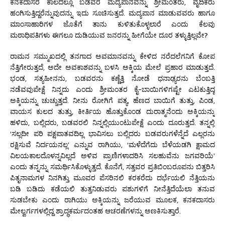
ಕನಕದಾಸರ ಕಾಲದಲ್ಲೂ ಬಡವರ ಮದ್ಯಪಾನವನ್ನು ಶ್ರೀಮಂತರು, ವೈದಿಕರು
ಹಂಗಿಸುತ್ತಿದ್ದರೆನ್ನುವುದನ್ನು ಇದು ಸೂಚಿಸುತ್ತದೆ. ಮದ್ಯಪಾನ ಮಾಡುವವರು ಹಾಗೂ
ಮಾಂಸಾಹಾರಿಗಳ ಜೊತೆಗೆ ತಾನು ಕುಳಿತುಕೊಳ್ಳಲಾರೆ ಎಂದು ಕೆಲವು
ಮಠಾಧಿಪತಿಗಳು ಈಗಲೂ ದುಡಿಯುವ ಜನರನ್ನು ಹೀಗೆಯೇ ದೂರ ತಳ್ಳುತ್ತಿಲ್ಲವೇ?
ರಾಮನ ಸಮ್ಮುಖದಲ್ಲಿ ತನಗಾದ ಅವಮಾನವನ್ನು ಕೇಳಿದ ನರೆದಲೆಗನಿಗೆ ಕೋಪ
ನೆತ್ತಿಗೇರುತ್ತದೆ, ಅದೇ ಅವಕಾಶವನ್ನು ಬಳಸಿ ಅಕ್ಕಿಯ ಮೇಲೆ ಪ್ರಹಾರ ಮಾಡುತ್ತದೆ.
ಭಂಡ, ಸತ್ಯಹೀನನು, ಬಡವರನು ಕಣ್ಣೆತ್ತಿ ನೋಡೆ ಧನಾಢ್ಯರನು ಬೆಂಬತ್ತಿ
ನಡೆವವುಪೇಕ್ಷೆ ನಿನ್ನದು ಎಂದು ಶ್ರೀಮಂತರ ಕೈ-ಬಾಯಿಗಳಿಗಷ್ಟೇ ಎಟಕುತ್ತಿದ್ದ
ಅಕ್ಕಿಯನ್ನು ಚುಚ್ಚುತ್ತದೆ. ನೀನು ರೋಗಿಗೆ ಪತ್ಯ, ಹೆಣದ ಬಾಯಿಗೆ ತುತ್ತು, ಪಿಂಡ,
ವಾಯಸ ಕುಲದ ತುತ್ತು, ಕೀರ್ತಿಯ ಹೊತ್ತುಕೊಂಡ ದುರಾತ್ಮನೆಂದು ಅಕ್ಕಿಯನ್ನು
ಹಳಿದು, ಬಲ್ಲಿದರು, ಬಡವರಲಿ ನಿನ್ನಲ್ಲಿಯುಂಟುಪೇಕ್ಷೆ ಎಂದು ದೂರುತ್ತದೆ. ತನ್ನಲ್ಲಿ
‘ಸಲ್ಲದೀ ಪರಿ ಪಕ್ಷಪಾತವದಿಲ್ಲ ಭಾವಿಸಲು ಬಲ್ಲಿದರು ಬಡವರುಗಳೆನ್ನೆದೆ ಎಲ್ಲರನು
ರಕ್ಷಿಸುವೆ ನಿರ್ದಯನಲ್ಲ’ ಎನ್ನುವ ರಾಗಿಯು, ‘ಮಳೆದೆಗೆದು ಬೆಳೆಯಡಗಿ ಕ್ಷಾಮದ
ವಿಲಯಕಾಲದೊಳನ್ನವಿಲ್ಲದೆ ಅಳಿವ ಪ್ರಾಣಿಗಳಾದರಿಸಿ ಸಲಹುವೆನು ಜಗವರಿಯೆ’
ಎಂದು ತನ್ನನ್ನು ಸಮರ್ಥಿಸಿಕೊಳ್ಳುತ್ತದೆ. ಕೊನೆಗೆ, ಸತ್ತವರ ಪ್ರತಿಬಿಂಬರೂಪನು ಬಿತ್ತರಿಸಿ
ಪಿತೃನಾಮಗಳ ನಿನಗಿತ್ತು ಮೂವರ ಪೆಸರಿನಲಿ ಕರಕರೆದು ದರ್ಭೆಯಲಿ ನೆತ್ತಿಯನು
ಬಡಿ ಬಡಿದು ಕಡೆಯಲಿ ತುತ್ತನಿಡುವರು ಪಶುಗಳಿಗೆ ನೀನೆತ್ತಿದೆಯೆಲಾ ತನುವ
ಸುಡಬೇಕು ಎಂದು ರಾಗಿಯು ಅಕ್ಕಿಯನ್ನು ಜರೆಯುವ ಮೂಲಕ, ಕನಕದಾಸರು
ಮೇಲ್ವರ್ಗಗಳಲ್ಲಿದ್ದ ಶ್ರಾದ್ಧಕರ್ಮದಂತಹ ಆಚರಣೆಗಳನ್ನು ಅಣಕಿಸುತ್ತಾರೆ.