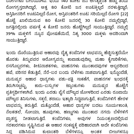
ರೋಗಗಳೂ ಬೇರೆಯಾಗಿವೆ. ಇಂದು 140 ಕೋಟಿ ಜನ ಅಗತ್ಯಕ್ಕಿಂತ ಹೆಚ್ಚು ತಿಂದು
ರೋಗಗ್ರಸ್ತರಾಗಿದ್ದಾರೆ, ಅತ್ತ 80 ಕೋಟಿ ಜನ ಊಟಕ್ಕಿಲ್ಲದೆ ನರಳುತ್ತಿದ್ದಾರೆ;
ಆಸ್ತಿಹೀನರಿಗೆ ಊಟವಿಲ್ಲದೆ ರೋಗ, ಆಸ್ತಿವಂತರಿಗೆ ಊಟ ಸರಿಯಿಲ್ಲದೆ ರೋಗ! [22]
ಹೊಟ್ಟೆ ಖಾಲಿಯಿರುವ 80 ಕೋಟಿ ಜನರಲ್ಲಿ 30 ಕೋಟಿ ನಮ್ಮಲ್ಲಿದ್ದಾರೆ,
ಜಗತ್ತಿನಲ್ಲಿಂದು ವರ್ಷಕ್ಕೆ 4 ಕೋಟಿ ಜನರು ಹೊಟ್ಟೆಗಿಲ್ಲದೆ ಸಾಯುತ್ತಿದ್ದಾರೆ. ನಮ್ಮಲ್ಲಿ
39% ಮಕ್ಕಳಿಗೆ ನ್ಯೂನ ಪೋಷಣೆಯಿದೆ, ನಿತ್ಯ 3000 ಮಕ್ಕಳು ಅದರಿಂದಾಗಿ
ಸಾಯುತ್ತಿದ್ದಾರೆ.
ಇಂದು ದೊರೆಯುತ್ತಿರುವ ಆಹಾರವು ದೈತ್ಯ ಕಂಪೆನಿಗಳ ಲಾಭವನ್ನು ಹೆಚ್ಚಿಸುತ್ತದೆಯೇ
ಹೊರತು ತಿನ್ನುವವರ ಆರೋಗ್ಯವನ್ನು ಕಾಪಾಡುವುದಿಲ್ಲ. ಮಹಾ ಕೈಗಾರಿಕೆಗಳು,
ರಸಗೊಬ್ಬರಗಳು, ಕೀಟನಾಶಕಗಳು, ವಾಹನಗಳು ಮುಂತಾದವುಗಳ ಅಬ್ಬರದಿಂದ
ಹವೆ, ಪರಿಸರ ಕೆಡುತ್ತಿವೆ, ನೆರೆ-ಬರ ಬಂದು ಬೆಳೆಗಳು ನಾಶವಾಗುತ್ತಿವೆ. ಇನ್ನೊಂದೆಡೆ,
ಮನುಷ್ಯರ ಆಹಾರ ಧಾನ್ಯಗಳು ಪಶು-ಪಕ್ಷಿ ಸಾಕಣೆಗೆ, ವಾಹನಗಳ ಇಂಧನಕ್ಕೆ
ತಿರುಗಿಸಲ್ಪಟ್ಟು, ಕಾರು-ಬಸ್ಸುಗಳ ಟ್ಯಾಂಕುಗಳು ಮನುಷ್ಯರ ಹೊಟ್ಟೆಗೆ
ಪ್ರತಿಸ್ಪರ್ಧಿಗಳಾಗಿವೆ. ಇಂದು ಎರಡು ಪೈಸೆ ಮೌಲ್ಯದ ಜೋಳದಿಂದ ಎರಡು ರೂಪಾಯಿ
ಮೌಲ್ಯದ ತಿನಿಸುಗಳು, ಸಕ್ಕರೆ, ಶರಾಬು ಇತ್ಯಾದಿ ಸಿದ್ಧವಾಗುತ್ತಿವೆ, ಕಂಪೆನಿಗಳಿಗೆ ಹೇರಳ
ಲಾಭವನ್ನು ತರುತ್ತಿವೆ. ಮತ್ತೊಂದೆಡೆ, ಆಹಾರ ಧಾನ್ಯಗಳ ಬದಲು ಸೂರ್ಯಕಾಂತಿ,
ನೆಲಕಡಲೆ, ಸೋಯಾ, ಹೂವುಗಳು, ಹಣ್ಣುಗಳು ಮುಂತಾದ ನಗದು ಬೆಳೆಗಳಿಗೆ
ಪ್ರಾಶಸ್ತ್ಯ ನೀಡಲಾಗುತ್ತಿದೆ. ಕಂಪೆನಿಗಳೂ, ಅವುಗಳ ನಿಯಂತ್ರಣದಲ್ಲಿರುವ
ಸರಕಾರಗಳೂ ಸೃಷ್ಟಿಸಿರುವ ಈ ಆಹಾರ ಸಂಕಷ್ಟಕ್ಕೆ ಪರಿಹಾರವಾಗಿ ಅದೇ ಕಂಪೆನಿಗಳು
ಸಿದ್ಧ ಪಡಿಸಿರುವ ಕುಲಾಂತರಿ ಬೆಳೆಗಳನ್ನೂ, ಅಂತಕ ಬೀಜಗಳನ್ನೂ