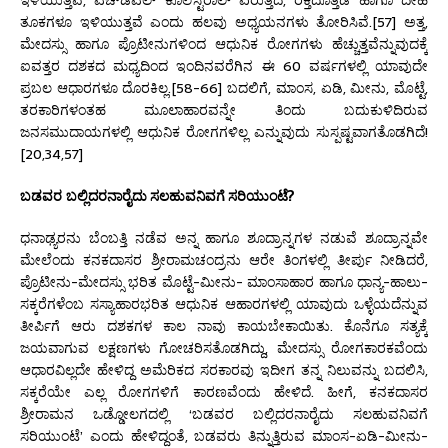
ತೂಕಗಳೂ ಇಳಿಯುತ್ತವೆ ಎಂದು ಹಲವು ಅಧ್ಯಯನಗಳು ತೋರಿಸಿವೆ.[57] ಅತ್ತ,
ಮೇದಸ್ಸು ಹಾಗೂ ಪ್ರೊಟೀನುಗಳಿಂದ ಆಧುನಿಕ ರೋಗಗಳು ಹೆಚ್ಚುತ್ತವೆನ್ನುವುದಕ್ಕೆ
ಐವತ್ತರ ದಶಕದ ಮಧ್ಯದಿಂದ ಇಂದಿನವರೆಗಿನ ಈ 60 ವರ್ಷಗಳಲ್ಲಿ ಯಾವುದೇ
ಪ್ರಬಲ ಆಧಾರಗಳೂ ದೊರಕಿಲ್ಲ.[58-66] ಬದಲಿಗೆ, ಮಾಂಸ, ಏಡಿ, ಮೀನು, ಮೊಟ್ಟೆ,
ತರಕಾರಿಗಳಂತಹ ಮೂಲಾಹಾರವನ್ನೇ ತಿಂದು ಬದುಕುಳಿದಿರುವ
ಜನಸಮುದಾಯಗಳಲ್ಲಿ ಆಧುನಿಕ ರೋಗಗಳಿಲ್ಲ ಎನ್ನುವುದು ಸುಸ್ಪಷ್ಟವಾಗತೊಡಗಿದೆ!
[20,34,57]
ಬಡವರ
ಬಲ್ಲಿದರನಾರೈದು ಸಲಹುವನಿವಗೆ ಸರಿಯುಂಟೆ
?
ಧನಾಢ್ಯರನು ಬೆಂಬತ್ತಿ ನಡೆವ ಅನ್ನ ಹಾಗೂ ಶೂದ್ರಾನ್ನಗಳ ನಡುವೆ ಶೂದ್ರಾನ್ನವೇ
ಮೇಲೆಂದು ಕನಕದಾಸರ ಶ್ರೀರಾಮಚಂದ್ರನು ಆರೇ ತಿಂಗಳಲ್ಲಿ ತೀರ್ಪು ನೀಡಿದರೆ,
ಪ್ರೊಟೀನು-ಮೇದಸ್ಸು ಭರಿತ ಮೊಟ್ಟೆ-ಮೀನು- ಮಾಂಸಾಹಾರ ಹಾಗೂ ಧಾನ್ಯ-ಹಾಲು-
ಸಕ್ಕರೆಗಳೆಂಬ ಸಸ್ಯಾಹಾರಭರಿತ ಆಧುನಿಕ ಆಹಾರಗಳಲ್ಲಿ ಯಾವುದು ಒಳ್ಳೆಯದೆನ್ನುವ
ತೀರ್ಪಿಗೆ ಆರು ದಶಕಗಳ ಕಾಲ ನಾವು ಕಾಯಬೇಕಾಯಿತು. ಕೊನೆಗೂ ಸತ್ಯಕ್ಕೆ
ಜಯವಾಗುವ ಲಕ್ಷಣಗಳು ಗೋಚರಿಸತೊಡಗಿದ್ದು, ಮೇದಸ್ಸು ರೋಗಕಾರಕವೆಂದು
ಆಧಾರವಿಲ್ಲದೇ ಹೇಳಿದ್ದ ಅಮೆರಿಕದ ಸರಕಾರವು ಇದೀಗ ತನ್ನ ನಿಲುವನ್ನು ಬದಲಿಸಿ,
ಸಕ್ಕರೆಯೇ ಎಲ್ಲ ರೋಗಗಳಿಗೆ ಕಾರಣವೆಂದು ಹೇಳಿದೆ. ಹೀಗೆ, ಕನಕದಾಸರ
ಶ್ರೀರಾಮನ ಒಡ್ಡೋಲಗದಲ್ಲಿ ‘ಬಡವರ ಬಲ್ಲಿದರನಾರೈದು ಸಲಹುವನಿವಗೆ
ಸರಿಯುಂಟೆ’ ಎಂದು ಹೇಳಿದ್ದಂತೆ, ಬಡವರು ತಿನ್ನುತ್ತಿರುವ ಮಾಂಸ-ಏಡಿ-ಮೀನು-