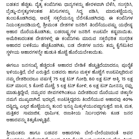
ಬಡತನ ಹೆಚ್ಚಿತು. ದೈತ್ಯ ಕಂಪೆನಿಗಳು ಧಾನ್ಯಗಳನ್ನು ಹೇರಳವಾಗಿ ಬೆಳೆಸಿ, ಸಂಸ್ಕರಿಸಿ,
ಬ್ರೆಡ್ಡು-ಬಿಸ್ಕತ್ತುಗಳಂತಹ ತಿನಿಸುಗಳನ್ನು ಸಿದ್ಧ ಪಡಿಸಿ, ಮಾರುಕಟ್ಟೆಯನ್ನು
ತುಂಬತೊಡಗಿದವು, ಅವಕ್ಕೆ ಸಕ್ಕರೆಯನ್ನೂ ಬೆರೆಸತೊಡಗಿದವು. ಈ ಕಂಪೆನಿಗಳ
ನಿಯಂತ್ರಣದಡಿಯಲ್ಲಿ, ಶ್ರೀಮಂತ ದೇಶಗಳ ಜನರಿಗೆ ತಿಂದೆಸೆಯುವಷ್ಟು ಯಥೇಷ್ಟ
ಆಹಾರ ದೊರೆಯತೊಡಗಿತು, ಬಡರಾಷ್ಟ್ರಗಳ ಜನರಿಗೆ ಊಟವೇ ಕಷ್ಟವಾಯಿತು.
ಅಮೆರಿಕಾದಂತಹ ದೇಶಗಳಲ್ಲಿ ಈ ಕಂಪೆನಿಗಳು ಮಾರುವ ಸಕ್ಕರೆಭರಿತ ಸಂಸ್ಕರಿತ
ಆಹಾರದ ಬಳಕೆಯು ಹೆಚ್ಚತೊಡಗಿತು, ಬಡ ದೇಶಗಳ ಜನರು ತಮ್ಮ ಕೈಗೆಟುಕಿದ
ಸ್ಥಳೀಯ ಆಹಾರಗಳನ್ನೇ ಹುಡುಕಿ ಹೊಟ್ಟೆ ಹೊರೆಯಬೇಕಾಯಿತು.
ಈಗಲೂ ಜನಸಂಖ್ಯೆ ಹೆಚ್ಚಿದಂತೆ ಆಹಾರದ ಬೇಡಿಕೆ ಹೆಚ್ಚುತ್ತಿದೆಯಾದರೂ, ಪೂರೈಕೆ
ಇಳಿಯುತ್ತಿದೆ, ಬೆಲೆ ಏರುತ್ತಿದೆ. ಬಡವರು ಹಾಗೂ ಮಕ್ಕಳ ಹೊಟ್ಟೆಗೆ ಊಟವಿಲ್ಲದಿರುವ
ನಮ್ಮ ದೇಶದಿಂದಲೂ ವರ್ಷಕ್ಕೆ 75 ಲಕ್ಷ ಟನ್ ಗೋಧಿ, 80 ಲಕ್ಷ ಟನ್ ಅಕ್ಕಿ, 15 ಲಕ್ಷ
ಟನ್ ಮಾಂಸ, 5 ಕೋಟಿ ಮೊಟ್ಟೆ, 5 ಲಕ್ಷ ಟನ್ ಕೋಳಿ, 6 ಲಕ್ಷ ಟನ್ ಮೀನನ್ನು ರಫ್ತು
ಮಾಡುತ್ತಿದ್ದೇವೆ; ನಮ್ಮವರ ಜೀವಗಳಿಗಿಂತಲೂ ವಿದೇಶದಿಂದ ದೊರೆಯುವ ಚಿಕ್ಕಾಸೇ
ನಮಗೆ ಮುಖ್ಯವಾಗಿದೆ. ಇದಲ್ಲದೆ, ಊಟಕ್ಕಿದ್ದವರು ತಿಂದೆಸೆಯುವ ಆಹಾರವು 40%
ದಷ್ಟಿದ್ದು, ಎಲ್ಲರ ಹೊಟ್ಟೆಯನ್ನು ತುಂಬಿ ಇನ್ನೂ ಮಿಕ್ಕುಳಿಯುವಷ್ಟಾಗುತ್ತದೆ. ಜಾತಿ, ಮತ,
ಮತ್ತಿತರ ಸಾಮಾಜಿಕ, ಧಾರ್ಮಿಕ, ರಾಜಕೀಯ ನಿರ್ಬಂಧಗಳು ಕೂಡ ಜನರ
ಆಹಾರವನ್ನು ಕಿತ್ತುಕೊಳ್ಳುತ್ತಿವೆ.
ಶ್ರೀಮಂತರು ಹಾಗೂ ಬಡವರ ಆಹಾರಗಳು ಬೇರೆ-ಬೇರೆಯಾದಂತೆ ಅವರ