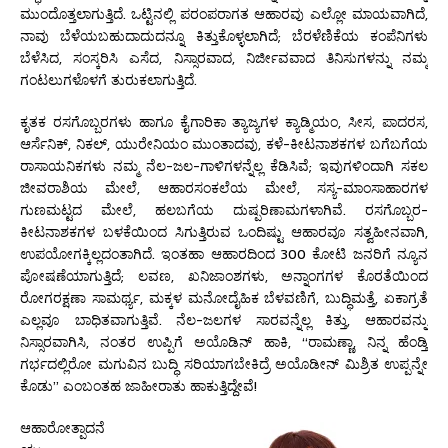
ಮುಂದೊತ್ತಲಾಗುತ್ತಿದೆ. ಒಟ್ಟಿನಲ್ಲಿ ಪರಂಪರಾಗತ ಆಹಾರವು ಎಲ್ಲೋ ಮಾಯವಾಗಿದೆ,
ನಾವು ಬೆಳೆಯಬಹುದಾದುದನ್ನೂ ಕಿತ್ತುಕೊಳ್ಳಲಾಗಿದೆ; ಬೆರಳೆಣಿಕೆಯ ಕಂಪೆನಿಗಳು
ಬೆಳೆಸಿದ, ಸಂಸ್ಕರಿಸಿ ಎಸೆದ, ನಿಸ್ಸಾರವಾದ, ನಿರ್ಜೀವವಾದ ತಿನಿಸುಗಳನ್ನು ನಮ್ಮ
ಗಂಟಲುಗಳೊಳಗೆ ತುರುಕಲಾಗುತ್ತಿದೆ.
ಕೃತಕ ರಸಗೊಬ್ಬರಗಳು ಹಾಗೂ ಕೈಗಾರಿಕಾ ತ್ಯಾಜ್ಯಗಳ ಕ್ಯಾಡ್ಮಿಯಂ, ಸೀಸ, ಪಾದರಸ,
ಆರ್ಸೆನಿಕ್, ನಿಕಲ್, ಯುರೇನಿಯಂ ಮುಂತಾದವು, ಕಳೆ-ಕೀಟನಾಶಕಗಳ ಬಗೆಬಗೆಯ
ರಾಸಾಯನಿಕಗಳು ನಮ್ಮ ನೆಲ-ಜಲ-ಗಾಳಿಗಳನ್ನೆಲ್ಲ ಕೆಡಿಸಿವೆ; ಇವುಗಳಿಂದಾಗಿ ಸಕಲ
ಜೀವರಾಶಿಯ ಮೇಲೆ, ಆಹಾರಸಂಕಲೆಯ ಮೇಲೆ, ಸಸ್ಯ-ಮಾಂಸಾಹಾರಗಳ
ಗುಣಮಟ್ಟದ ಮೇಲೆ, ಹಲಬಗೆಯ ದುಷ್ಪರಿಣಾಮಗಳಾಗಿವೆ. ರಸಗೊಬ್ಬರ-
ಕೀಟನಾಶಕಗಳ ಬಳಕೆಯಿಂದ ಸಿಗುತ್ತಿರುವ ಒಂದಿಷ್ಟು ಆಹಾರವೂ ಸತ್ವಹೀನವಾಗಿ,
ಉಪಯೋಗಕ್ಕಿಲ್ಲದಂತಾಗಿದೆ. ಇಂತಹಾ ಆಹಾರದಿಂದ 300 ಕೋಟಿ ಜನರಿಗೆ ನ್ಯೂನ
ಪೋಷಣೆಯಾಗುತ್ತಿದೆ; ಲವಣ, ಖನಿಜಾಂಶಗಳು, ಅನ್ನಾಂಗಗಳ ಕೊರತೆಯಿಂದ
ರೋಗರಕ್ಷಣಾ ಸಾಮರ್ಥ್ಯ, ಮಕ್ಕಳ ಮನೋದೈಹಿಕ ಬೆಳವಣಿಗೆ, ಬುದ್ಧಿಮತ್ತೆ, ಏಕಾಗ್ರತೆ
ಎಲ್ಲವೂ ಬಾಧಿತವಾಗುತ್ತಿವೆ. ನೆಲ-ಜಲಗಳ ಸಾರವನ್ನೆಲ್ಲ ಕಿತ್ತು, ಆಹಾರವನ್ನು
ನಿಸ್ಸಾರವಾಗಿಸಿ, ನಂತರ ಉಪ್ಪಿಗೆ ಅಯೊಡಿನ್ ಹಾಕಿ, “ರಾಮಣ್ಣಾ, ನಿನ್ನ ಹೆಂಡ್ತಿ
ಗರ್ಭದಲ್ಲಿರೋ ಮಗುವಿನ ಬುದ್ಧಿ ಸರಿಯಾಗಬೇಕಿದ್ರೆ ಅಯೊಡೀನ್ ಮಿಶ್ರಿತ ಉಪ್ಪನ್ನೇ
ಕೊಡು” ಎಂಬಂತಹ ಜಾಹೀರಾತು ಹಾಕುತ್ತಿದ್ದೇವೆ!
ಆಹಾರೋತ್ಪಾದನೆ