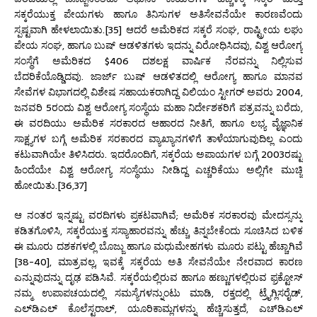
ಸಕ್ಕರೆಯುಕ್ತ ಪೇಯಗಳು ಹಾಗೂ ತಿನಿಸುಗಳ ಅತಿಸೇವನೆಯೇ ಕಾರಣವೆಂದು
ಸ್ಪಷ್ಟವಾಗಿ ಹೇಳಲಾಯಿತು.[35] ಆದರೆ ಅಮೆರಿಕದ ಸಕ್ಕರೆ ಸಂಘ, ರಾಷ್ಟ್ರೀಯ ಲಘು
ಪೇಯ ಸಂಘ, ಹಾಗೂ ಬುಷ್ ಆಡಳಿತಗಳು ಇದನ್ನು ವಿರೋಧಿಸಿದವು, ವಿಶ್ವ ಆರೋಗ್ಯ
ಸಂಸ್ಥೆಗೆ ಅಮೆರಿಕದ $406 ದಶಲಕ್ಷ ವಾರ್ಷಿಕ ನೆರವನ್ನು ನಿಲ್ಲಿಸುವ
ಬೆದರಿಕೆಯೊಡ್ಡಿದವು. ಜಾರ್ಜ್ ಬುಷ್ ಆಡಳಿತದಲ್ಲಿ ಆರೋಗ್ಯ ಹಾಗೂ ಮಾನವ
ಸೇವೆಗಳ ವಿಭಾಗದಲ್ಲಿ ವಿಶೇಷ ಸಹಾಯಕರಾಗಿದ್ದ ವಿಲಿಯಂ ಸ್ಟೀಗರ್ ಅವರು 2004,
ಜನವರಿ 5ರಂದು ವಿಶ್ವ ಆರೋಗ್ಯ ಸಂಸ್ಥೆಯ ಮಹಾ ನಿರ್ದೇಶಕರಿಗೆ ಪತ್ರವನ್ನು ಬರೆದು,
ಈ ವರದಿಯು ಅಮೆರಿಕ ಸರಕಾರದ ಆಹಾರದ ನೀತಿಗೆ, ಹಾಗೂ ಲಭ್ಯ ವೈಜ್ಞಾನಿಕ
ಸಾಕ್ಷ್ಯಗಳ ಬಗ್ಗೆ ಅಮೆರಿಕ ಸರಕಾರದ ವ್ಯಾಖ್ಯಾನಗಳಿಗೆ ತಾಳೆಯಾಗುವುದಿಲ್ಲ ಎಂದು
ಕಟುವಾಗಿಯೇ ತಿಳಿಸಿದರು. ಇದರೊಂದಿಗೆ, ಸಕ್ಕರೆಯ ಅಪಾಯಗಳ ಬಗ್ಗೆ 2003ರಷ್ಟು
ಹಿಂದೆಯೇ ವಿಶ್ವ ಆರೋಗ್ಯ ಸಂಸ್ಥೆಯು ನೀಡಿದ್ದ ಎಚ್ಚರಿಕೆಯು ಅಲ್ಲಿಗೇ ಮುಚ್ಚಿ
ಹೋಯಿತು.[36,37]
ಆ ನಂತರ ಇನ್ನಷ್ಟು ವರದಿಗಳು ಪ್ರಕಟವಾಗಿವೆ; ಅಮೆರಿಕ ಸರಕಾರವು ಮೇದಸ್ಸನ್ನು
ಕಡಿತಗೊಳಿಸಿ, ಸಕ್ಕರೆಯುಕ್ತ ಸಸ್ಯಾಹಾರವನ್ನು ಹೆಚ್ಚು ತಿನ್ನಬೇಕೆಂದು ಸೂಚಿಸಿದ ಬಳಿಕ
ಈ ಮೂರು ದಶಕಗಳಲ್ಲಿ ಬೊಜ್ಜು ಹಾಗೂ ಮಧುಮೇಹಗಳು ಮೂರು ಪಟ್ಟು ಹೆಚ್ಚಾಗಿವೆ
[38-40], ಮಾತ್ರವಲ್ಲ, ಇವಕ್ಕೆ ಸಕ್ಕರೆಯ ಅತಿ ಸೇವನೆಯೇ ನೇರವಾದ ಕಾರಣ
ಎನ್ನುವುದನ್ನು ದೃಢ ಪಡಿಸಿವೆ. ಸಕ್ಕರೆಯಲ್ಲಿರುವ ಹಾಗೂ ಹಣ್ಣುಗಳಲ್ಲಿರುವ ಫ್ರಕ್ಟೋಸ್
ನಮ್ಮ ಉಪಾಪಚಯದಲ್ಲಿ ಸಮಸ್ಯೆಗಳನ್ನುಂಟು ಮಾಡಿ, ರಕ್ತದಲ್ಲಿ ಟ್ರೈಗ್ಲಿಸರೈಡ್,
ಎಲ್‌ಡಿಎಲ್‌ ಕೊಲೆಸ್ಟರಾಲ್, ಯೂರಿಕಾಮ್ಲಗಳನ್ನು ಹೆಚ್ಚಿಸುತ್ತದೆ, ಎಚ್‌ಡಿಎಲ್‌