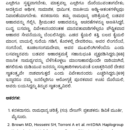
ಎಲ್ಲರಿಗೂ ಸ್ಪಷ್ಟವಾಗಬೇಕು, ಮಾತ್ರವಲ್ಲ, ಎಲ್ಲರಿಗೂ ದೊರೆಯುವಂತಾಗಬೇಕು;
ಅದಕ್ಕಿರುವ ಆರ್ಥಿಕ, ಸಾಮಾಜಿಕ, ಧಾರ್ಮಿಕ, ರಾಜಕೀಯ ಅಡ್ಡಿ-ಆತಂಕಗಳೆಲ್ಲವೂ
ನಿವಾರಣೆಯಾಗಬೇಕು. ಕನಕದಾಸರು ತಮ್ಮ ರಾಮಧಾನ್ಯ ಚರಿತ್ರೆಯಲ್ಲಿ ಬಡವರ
ಆಹಾರವನ್ನು ಗೆಲ್ಲಿಸಿ, ಶ್ರೀಮಂತರ ಆಹಾರವನ್ನೂ, ಆಚರಣೆಗಳನ್ನೂ ಅಣಕಿಸಿದ್ದರೆ,
ಬುದ್ಧ, ಬಸವಣ್ಣ, ವಿವೇಕಾನಂದರಂತಹ ಮಾನವತಾವಾದಿಗಳೆಲ್ಲರೂ ಪೌಷ್ಟಿಕವಾದ
ಆಹಾರದ ಸೇವನೆಯನ್ನು ಬೆಂಬಲಿಸಿದ್ದರು. ಎಡದ ಕೈಯಲಿ ಕತ್ತಿ, ಬಲದ ಕೈಯಲಿ
ಮಾಂಸ, ಬಾಯಲ್ಲಿ ಸುರೆಯ ಗಡಿಗೆ, ಕೊರಳಲ್ಲಿ ದೇವರಿರಲು, ಅವರ ಲಿಂಗನೆಂಬೆ,
ಸಂಗನೆಂಬೆ, ಕೂಡಲಸಂಗಮದೇವಾ, ಅವರ ಮುಖಲಿಂಗಿಗಳೆಂಬೆನು ಎಂದು
ಬಸವಣ್ಣನವರು ಬಡವರ ಆಹಾರಕ್ರಮಕ್ಕೆ ಸಹಾನುಭೂತಿ ವ್ಯಕ್ತಪಡಿಸಿದ್ದರು.[68]
ರಾಜಸಿಕ ಸಾಮರ್ಥ್ಯವನ್ನು ಬೆಳೆಸಿಕೊಳ್ಳಲು ಮಾಂಸಾಹಾರವೊಂದೇ ದಾರಿಯಾಗಿದೆ,
ಹಗಲಿರುಳು ದುಡಿಯುವ ಜನರನ್ನು ಸಸ್ಯಾಹಾರಿಗಳಾಗುವಂತೆ ಬಲಾತ್ಕರಿಸಿದರೆ ದೇಶದ
ಸ್ವಾತಂತ್ರ್ಯವೇ ನಾಶವಾಗುತ್ತದೆ ಎಂದು ವಿವೇಕಾನಂದರು ಎಚ್ಚರಿಸಿದ್ದರು.[69]
ಇನ್ನಾದರೂ ನಮ್ಮ ಜನರೆಲ್ಲರಿಗೂ ಆರೋಗ್ಯಕ್ಕೆ ಪೂರಕವಾದ ಊಟ ದೊರೆಯಲಿ,
ಅವರು ಬಯಸಿದ್ದನ್ನು ತಿನ್ನುವ ಸ್ವಾತಂತ್ರ್ಯವಿರಲಿ.
ಆಕರಗಳ:
ಕನಕದಾಸರು. ರಾಮಧಾನ್ಯ ಚರಿತ್ರೆ. (ಸಂ). ದೇಜಗೌ. ಪ್ರಕಾಶಕರು: ಡಿವಿಕೆ ಮೂರ್ತಿ,
ಮೈಸೂರು.
Brown MD, Hosseini SH, Torroni A et al. mtDNA Haplogroup