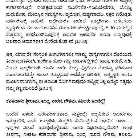
ವಂಚಿಸುತ್ತಿದೆ. ಇಂತಹಾ ಆಧುನಿಕ ಆಹಾರವೇ ಇಂದು ಆಧುನಿಕ ರೋಗಗಳ ಹೆಚ್ಚಳಕ್ಕೆ
ಕಾರಣವಾಗುತ್ತಿದೆ. ದಂತಕ್ಷಯದಿಂದ ಮೂಳೆಸವೆತ-ಗಂಟುಬೇನೆಗಳು, ಬೊಜ್ಜು,
ಮಧುಮೇಹ, ಮೇದಸ್ಸಿನ ಸಮಸ್ಯೆಗಳು, ಹೃದ್ರೋಗ, ಪಾರ್ಶ್ವವಾಯು, ರಕ್ತದ ಏರೊತ್ತಡ,
ಪಾರ್ಕಿನ್‌ಸನ್ಸ್ ಕಾಯಿಲೆ, ಅಲ್ಝೀಮರ್ಸ್ ಕಾಯಿಲೆ ಇತ್ಯಾದಿಗಳು, ಬಗೆಬಗೆಯ
ಕ್ಯಾನ್ಸರ್‌ಗಳು ಮುಂತಾದ ಆಧುನಿಕ ರೋಗಗಳು ಹೆಚ್ಚುತ್ತಿರುವುದಕ್ಕೆ, 8-10 ವಯಸ್ಸಿನ
ಮಕ್ಕಳನ್ನೂ ಕಾಡತೊಡಗಿರುವುದಕ್ಕೆ ಆಧುನಿಕ ಆಹಾರವೇ ಕಾರಣ ಎನ್ನುವುದಕ್ಕೆ
ಬಲವಾದ ಆಧಾರಗಳೀಗ ದೊರೆಯತೊಡಗಿವೆ.[32,33]
ಅತ್ತ, ಯಾವುದೇ ಸಂಸ್ಕರಿತ ತಿನಿಸುಗಳಾಗಲೀ ಸಾಕಷ್ಟು ಧಾನ್ಯಗಳಾಗಲೀ ದೊರೆಯದೆ,
ತೀರಾ ವಂಚಿತರಾಗಿ, ಇಂದಿಗೂ ಹೊಲ-ಗದ್ದೆ-ಕಾಡುಗಳಲ್ಲಿ ಇಲಿ, ಹಾವು, ಇರುವೆ, ಏಡಿ,
ಮೀನು ಇತ್ಯಾದಿಯಾಗಿ ಭೂಮಿ ತಾಯಿ ಕೊಟ್ಟ ಪ್ರೊಟೀನು-ಮೇದಸ್ಸು ಭರಿತವಾದ
ಮೂಲಾಹಾರವನ್ನೇ ಹುಡುಕಿ ತಿನ್ನುತ್ತಿರುವ ಅದೆಷ್ಟೋ ದಲಿತರು, ಅಸ್ಪೃಶ್ಯರು ಹಾಗೂ
ಮೂಲನಿವಾಸಿಗಳನ್ನು ಈ ಆಧುನಿಕ ರೋಗಗಳಾವುವೂ ತಟ್ಟುವುದಿಲ್ಲ ಎನ್ನುವ ಸತ್ಯವೂ
ನಮ್ಮ ಕಣ್ಣ ಮುಂದಿದೆ.[20,34]
ಕನಕದಾಸರ ಶ್ರೀರಾಮ
, ಇಂದ್ರ, ನಾರದ, ಗೌತಮ, ಕಪಿಲರು ಇಂದೆಲ್ಲಿ?
ಒಂದೆಡೆ ಹಳೆಯ, ಪರಂಪರಾಗತವಾದ, ಸುತ್ತಲಲ್ಲೇ ಲಭ್ಯವಿರುವ ಆಹಾರಗಳು,
ಇನ್ನೊಂದೆಡೆ, ನಾವೇ ಉತ್ಪಾದಿಸಿ, ಸಂಸ್ಕರಿಸಿ ಸೇವಿಸುತ್ತಿರುವ ಆಧುನಿಕ ಆಹಾರ –
ಇವುಗಳ ನಡುವೆ ಯಾವುದೊಳ್ಳೆಯದು ಎಂದು ನಿರ್ಧರಿಸುವುದೆಂತು? ಅಂಥ
ತೀರ್ಪನ್ನು ನೀಡಲು ಕನಕದಾಸರ ಶ್ರೀರಾಮ, ಇಂದ್ರ, ನಾರದ, ಗೌತಮ, ಕಪಿಲರು