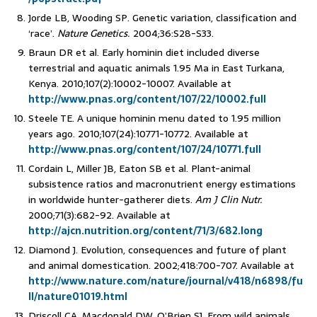
Jorde LB, Wooding SP. Genetic variation, classification and
‘race’.
Nature Genetics
.
2004;36:S28-S33.
Braun DR et al. Early hominin diet included diverse
terrestrial and aquatic animals 1.95 Ma in East Turkana,
Kenya. 2010;107(2):10002-10007. Available at
http://www.pnas.org/content/107/22/10002.full
Steele TE. A unique hominin menu dated to 1.95 million
years ago. 2010;107(24):10771-10772. Available at
http://www.pnas.org/content/107/24/10771.full
Cordain L, Miller JB, Eaton SB et al. Plant-animal
subsistence ratios and macronutrient energy estimations
in worldwide hunter-gatherer diets.
Am J Clin Nutr.
2000;71(3):682-92. Available at
http://ajcn.nutrition.org/content/71/3/682.long
Diamond J. Evolution, consequences and future of plant
and animal domestication. 2002;418:700-707. Available at
http://
www.nature.com/nature/journal/v418/n6898/fu
ll/nature01019.html
Driscoll CA, Macdonald DW, O’Brien SJ. From wild animals