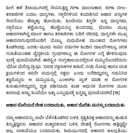
ಹೀಗೆ ಹಳೆ ಶಿಲಾಯುಗದಲ್ಲಿ ಸೇವಿಸುತ್ತಿದ್ದ 70% ಮಾಂಸಾಹಾರ, 30% ಬೀಜ-
ತರಕಾರಿಗಳ ಬದಲು ಧಾನ್ಯಗಳು, ಸಕ್ಕರೆಗಳಿಂದ ತಯಾರಿಸಿದ ಆಹಾರ ವಸ್ತುಗಳ
ಸೇವನೆಯು ಹೆಚ್ಚುತ್ತಾ ಹೋಯಿತು; ಹಿಂದೆಂದೂ ತಿನ್ನದೇ ಇದ್ದ ಧಾನ್ಯಗಳೂ,
ಸಕ್ಕರೆಯೂ ತಟ್ಟೆಯನ್ನೂ, ಹೊಟ್ಟೆಯನ್ನೂ ತುಂಬಿದವು, ಮೊದಲು ಮುಖ್ಯ
ಆಹಾರಗಳಾಗಿದ್ದ ಮಾಂಸ ಹಾಗೂ ತರಕಾರಿಗಳು ಬದಿಗೆ ಸರಿದವು. ಧಾನ್ಯಗಳೇ ಮುಖ್ಯ
ಆಹಾರವಾಗುವುದರೊಂದಿಗೆ ಬೊಜ್ಜು, ಮಧುಮೇಹ ಮುಂತಾದ ರೋಗಗಳೂ
ತೊಡಗಿದವು. ಎರಡು-ಮೂರು ಸಾವಿರ ವರ್ಷಗಳ ಹಿಂದಿನ ದಾಖಲೆಗಳಲ್ಲೂ, ಚರಕ
ಸಂಹಿತೆಯಂತಹ ವೈದ್ಯಕೀಯ ಗ್ರಂಥಗಳಲ್ಲೂ ಈ ರೋಗಗಳ ಬಗ್ಗೆ ಹೇಳಿರುವುದು
ಇದಕ್ಕೆ ಪುರಾವೆಯಾಗಿವೆ. ಈಜಿಪ್ಟಿನ ಸಂಗ್ರಹಾಲಯದಲ್ಲಿರುವ ಮಮ್ಮಿಯೊಂದರೆದುರು
‘ಫೆರೋ ಮೆರೆನ್ತಾ (ಕ್ರಿ.ಪೂ. 1203) ರಕ್ತನಾಳಗಳ ಕಾಹಿಲೆ, ಸಂಧಿ ನೋವು ಹಾಗೂ ದಂತ
ಕ್ಷಯಗಳಿಂದ 60ನೇ ವಯಸ್ಸಲ್ಲಿ ಸತ್ತರು’ ಎಂದು ಬರೆದಿದ್ದುದನ್ನು ಗಮನಿಸಿದ
ತಜ್ಞರೊಬ್ಬರು ಆ ಮಮ್ಮಿಯನ್ನು ಎಂಆರ್‌ಐ ಸ್ಕಾನ್ ಮಾಡಿ ಆ ರೋಗಗಳ
ಕುರುಹುಗಳಿದ್ದುದನ್ನು ದೃಢ ಪಡಿಸಿದುದು ಕೂಡ ಆಧುನಿಕ ರೋಗಗಳ ಮೂಲ
ಕಾರಣವು ಅಷ್ಟು ಹಿಂದೆಯೇ ಇತ್ತು ಎನ್ನುವುದಕ್ಕೆ ಇನ್ನಷ್ಟು ಪುರಾವೆಯಾಗಿದೆ.[18]
ಆಹಾರ ದೊರೆಯದೆ ದೇಹ ಬದಲಾಯಿತು
, ಆಹಾರ ದೊರೆತು ಮನಸ್ಸು ಬದಲಾಯಿತು
ನಮ್ಮ ಆಹಾರವನ್ನು ನಾವೇ ಬೆಳೆಸತೊಡಗಿದ ಬಳಿಕ, ಪ್ರಕೃತಿದತ್ತ ಆಹಾರವನ್ನು ಹುಡುಕಿ
ತಿನ್ನುತ್ತಿದ್ದವನು ಆಹಾರದ ಉತ್ಪಾದಕನಾದ ಬಳಿಕ, ದೇಹಕ್ಕೆ ರೋಗಗಳು ಹತ್ತಿದ್ದಷ್ಟೇ
ಅಲ್ಲ, ಬಾಳುವೆಯೂ ಬದಲಾಯಿತು. ಹಿಮಯುಗದಲ್ಲಿ ಆಹಾರದ ಅಲಭ್ಯತೆಯು