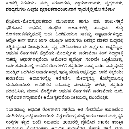
ಇಂದೆಲ್ಲಿ ಸಿಗಬೇಕು? ನಮ್ಮ ಸರಕಾರಗಳು, ನ್ಯಾಯಾಲಯಗಳು, ವೈದ್ಯರುಗಳು,
ಮಾಧ್ಯಮಗಳು ಎಲ್ಲವೂ ಪ್ರಭಾವಿತವಾದಂತಿರುವಾಗ ನ್ಯಾಯಕ್ಕೆಲ್ಲಿ ಹೋಗಬೇಕು?
ಪ್ರೊಟೀನು-ಮೇದಸ್ಸುಭರಿತವಾದ ಮೂಲಾಹಾರ ಹಾಗೂ ಪಶು ಹಾಲು-ಸಕ್ಕರೆ
ಭರಿತವಾದ ಆಧುನಿಕ, ಸಂಸ್ಕರಿತ ಆಹಾರಗಳಲ್ಲಿ ಯಾವುದು ಹೆಚ್ಚು
ರೋಗಕಾರಕವೆನ್ನುವುದಕ್ಕೆ ಬಹು ಹಿಂದಿನಿಂದಲೂ ಸಾಕಷ್ಟು ಸಾಕ್ಷ್ಯಾಧಾರಗಳಿದ್ದವು.
ಆನ್ಸೆಲ್ ಕೀಸ್ ಹಾಗೂ ಜಾನ್ ಯುಡ್ಕಿನ್ ಅವರುಗಳು ಐವತ್ತರ ದಶಕದ ಮಧ್ಯದಲ್ಲಿ
ತದ್ವಿರುದ್ಧವಾದ ನಿಲುವುಗಳನ್ನು ವ್ಯಕ್ತ ಪಡಿಸಿದಾಗಲೂ ಈ ಸಾಕ್ಷ್ಯಗಳು ಲಭ್ಯವಿದ್ದವು.
ಆಧುನಿಕ ರೋಗಗಳಿಗೆ ಪ್ರೊಟೀನು-ಮೇದಸ್ಸುಗಳು ಕಾರಣವೆಂಬ ಕೀಸ್ ಸಿದ್ಧಾಂತಕ್ಕೆ
ಸಾಕಷ್ಟು ಆಧಾರಗಳಿಲ್ಲವೆಂದು ಅಮೆರಿಕದ ಹೃದ್ರೋಗ ಸಂಘವೇ ಒಪ್ಪಿಕೊಂಡಿತ್ತು.
ಅದೇ ಸಮಯದಲ್ಲಿ, ಆಧುನಿಕ ರೋಗಗಳಿಗೆ ಸಕ್ಕರೆಯೇ ಮುಖ್ಯ ಕಾರಣ ಎನ್ನುವುದಕ್ಕೆ
ಯುಡ್ಕಿನ್ ಒದಗಿಸಿದ ಆಧಾರಗಳಲ್ಲದೆ, ಇನ್ನೂ ಹಲವು ಲಭ್ಯವಿದ್ದವು. ಆದರೆ ಸಕ್ಕರೆಯೇ
ಕಾರಣವೆಂಬ ಆಧಾರಗಳನ್ನೆಲ್ಲ ಕಡೆಗಣಿಸಿ, ಮೇದಸ್ಸನ್ನೂ, ಕೊಲೆಸ್ಟರಾಲನ್ನೂ
ದೂಷಿಸಲಾಯಿತು. ಅಮೆರಿಕದ ಸರಕಾರವು ಮೇದಸ್ಸನ್ನೇ ಹಳಿದು, ಸಕ್ಕರೆಯ
ಪರವಹಿಸಿತು; ಮಾಂಸ, ಮೊಟ್ಟೆಗಳೇ ಆಧುನಿಕ ರೋಗಗಳಿಗೆ ಕಾರಣವೆಂದು ದೂರಿ,
ಸಕ್ಕರೆಭರಿತ ಸಸ್ಯಾಹಾರವೇ ಆರೋಗ್ಯಕರವೆಂಬ ನೀತಿಯನ್ನು ಮುಂದೊತ್ತಿತು.
ನಂತರದಲ್ಲೂ, ಆಧುನಿಕ ರೋಗಗಳಿಗೆ ಸಕ್ಕರೆಯ ಅತಿ ಸೇವನೆಯೇ ಕಾರಣವೆಂದ
ವರದಿಗಳನ್ನು ಮಟ್ಟ ಹಾಕಲಾಯಿತು. ವಿಶ್ವ ಆರೋಗ್ಯ ಸಂಸ್ಥೆ ಹಾಗೂ ಆಹಾರ ಮತ್ತು ಕೃಷಿ
ಸಂಸ್ಥೆಗಳ ತಜ್ಞರ ಜಂಟಿ ಸಮಿತಿಯು 2003ರಲ್ಲಿ ಪ್ರಕಟಿಸಿದ 916ನೇ ತಾಂತ್ರಿಕ
ವರದಿಯಲ್ಲಿ ಬೊಜ್ಜಿನಂತಹಾ ಆಧುನಿಕ ಕಾಯಿಲೆಗಳ ಹೆಚ್ಚಳಕ್ಕೆ ಸಕ್ಕರೆ ಮತ್ತು