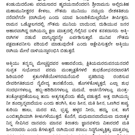
ಕಂಡುಯಿದರೊಳು ಪರಮಸಾರದ ಹೃದಯನಾರೆಂದರಸಿ ಶ್ರೀರಾಮನು ಅಲ್ಲಿರುತಿಹ
ಮಹಾಮುನೀಶ್ವರರ ಕೇಳಲು, ಗೌತಮ ಮುನಿಯು ನಮ್ಮಯ ದೇಶಕತಿಶಯ
ನರೆದಲೆಗನೇ (ರಾಗಿಯೇ) ಎಂದು ಯಾವ ಹಿಂಜರಿಕೆಯಿಲ್ಲದೆಯೇ ತೀರ್ಪಿತ್ತರು.
ರಾಮನ ಒಡ್ಡೋಲಗದಲ್ಲಿ, ಗೌತಮ ಮುನಿಯ ಬಾಯಿಂದ, ದುಡಿಯುವ ಜನರ
ಆಹಾರವಾಗಿದ್ದ ರಾಗಿಯನ್ನು ಕ್ಷಣ ಮಾತ್ರದಲ್ಲಿ ಗೆಲ್ಲಿಸಿದ ಬಳಿಕ ಕನಕದಾಸರು ಅಕ್ಕಿ-
ರಾಗಿಗಳ ನಡುವೆ ವಾಗ್ಯುದ್ಧವನ್ನೇ ಏರ್ಪಡಿಸುತ್ತಾರೆ. ಮುನಿಪ ಗೌತಮ
ಪಕ್ಷಪಾತವನೀಸು ಪರಿಯಲಿ ಮಾಡುವುದೇಕೆ ಎಂದು ಆಕ್ಷೇಪಿಸುತ್ತಲೇ ಅಕ್ಕಿಯು
ರಾಗಿಯ ಮೇಲೆ ದಾಳಿಯನ್ನಾರಂಭಿಸಿ ಬಿಡುತ್ತದೆ.
ಅಕ್ಕಿಯು ತನ್ನನ್ನು ಮೇಲ್ಮಟ್ಟದವರ ಆಹಾರವೆಂದು, ಕ್ಷಿತಿಯಮರರುಪನಯನದಲಿ
ಸುವ್ರತ ಸುಭೋಜನ ಪರಮ ಮಂತ್ರಾಕ್ಷತೆಗಳಲಿ ಶುಭಶೋಭನದಲಾರತಿಗೆ
ಹಿರಿಯರಲಿ ಕ್ರತುಗಳೆಡೆಯೊಳಗರಮನೆಯಲಿ ಪ್ರತಿದಿನವು ರಂಜಿಸುವ
ದೇವರಿಗತಿಶಯದ ನೈವೇದ್ಯ ತಾನಹೆನೆಂದು, ಹೊಗಳಿಕೊಳ್ಳುತ್ತದೆ, ಎಲ್ಲಾ ಶುಭ
ಸಂದರ್ಭಗಳಲ್ಲೂ, ಹಬ್ಬ-ಹರಿದಿನಗಳಲ್ಲೂ, ಮದುವೆ, ಅರ್ಚನೆಗಳಲ್ಲೂ, ಮಂತ್ರ-
ತಂತ್ರೋಚ್ಚರಣೆಯಲ್ಲೂ ತಾನು ಅತ್ಯಗತ್ಯವೆಂದು ಹೆಮ್ಮೆ ಪಡುತ್ತದೆ. ಅತ್ತ ರಾಗಿಯನ್ನು
ನೀ ಶೂದ್ರಾನ್ನವಾದೆಯಲ ಎಂದು ಹಂಗಿಸಿ, ಕುಲ ಹೀನ, ಮತಿ ಹೀನ, ಒಣಗಿದ ಕಾಷ್ಠ,
ಕುರಿಯ ಹಾಲು, ಮರದ ಕಪಿ, ಭ್ರಷ್ಟ, ಹಳ್ಳದ ನೀರು, ಹದ್ದು, ಬಕ, ಕಾಗೆ
ಎಂಬಿತ್ಯಾದಿಯಾಗಿ ಕೀಳುಗಳೆಯುತ್ತದೆ. ಕೊನೆಗೆ, ಮಧುಪಾನವಾದೆಯಲಾ ದುರಾತ್ಮಕ
ನಿನ್ನ ಸೇವಿಸಿದ ದಾನವರು ಮಾನವ ಕಿರಾತರು ಜ್ಞಾನವಳಿದು ವಿಕಾರದಲಿ ಮತಿ
ಹೀನರಾದರು ಎಂದು ತೆಗಳುತ್ತದೆ. ರಾಗಿಯಿಂದ ಶರಾಬು ಸಿದ್ಧಗೊಳ್ಳುತ್ತಿತ್ತು ಮಾತ್ರವಲ್ಲ,