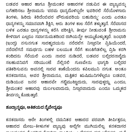
ಬಡವರ ಆಹಾರ ಹಾಗೂ ಶ್ರೀಮಂತರ ಆಹಾರಗಳ ನಡುವಿನ ಈ ವ್ಯಾಜ್ಯವನ್ನು
ಬಗೆಹರಿಸಲು ಶ್ರೀರಾಮನು ‘ಪರಮ ಧಾನ್ಯದೊಳಿಬ್ಬರೇ ಇವರಿರಲಿ ಸೆರೆಯೊಳಗಾರು
ತಿಂಗಳು, ಹಿರಿದು ಕಿರಿದೆಂಬಿವರ ಪೌರುಷವರಿಯ ಬಹುದಿನ್ನು’ ಎಂದು ಎರಡೂ
ಧಾನ್ಯಗಳನ್ನು ಸಮಾನವಾಗಿ ಶಿಕ್ಷಿಸಿ, ಆರು ತಿಂಗಳ ಕಾಲ ಸೆರೆಗೆ ತಳ್ಳುತ್ತಾನೆ. ಸೆರೆವಾಸದ
ಬಳಿಕ ಎರಡೂ ಧಾನ್ಯಗಳನ್ನು ಕರೆಸಿ ಪರೀಕ್ಷಿಸಿ, ತೀರ್ಪು ನೀಡುವಂತೆ ಶ್ರೀರಾಮನು
ಕೇಳಿದಾಗ ಎಲ್ಲರೂ ಸರ್ವಾನುಮತದಿಂದ ರಾಗಿಯನ್ನೇ ಆಯ್ದುಕೊಳ್ಳುತ್ತಾರೆ. ಜಂಭಾರಿ
(ಇಂದ್ರ) ನಸುನಗುತ ಸಾರಹೃದಯನು ನರೆದಲೆಗ ನಿಸ್ಸಾರನೀ ವ್ರಿಹಿಯೆಂದರೆ,
ನರೆದಲೆಗನೆ ಸಮರ್ಥನು ಬಹಳ ಬಲಯುತ ಸೆರೆಗೆ ಕಾಂತಿಗೆಡಲಿಲ್ಲ, ವ್ರಿಹಿ ಕರಗಿ
ಕಂದಿದನು ಸೆರೆಯಲಿ ಎಂದು ನಾರದ ನುಡಿದರೆ, ಬಡವರ ಬಲ್ಲಿದರನಾರೈದು
ಸಲಹುವನಿವಗೆ ಸರಿಯುಂಟೆ ನೆಲ್ಲಿನಲಿ ಗುಣವೇನು ಭಾಗ್ಯದಿ ಬಲ್ಲಿದರ
ಪತಿಕರಿಸುವನು ಅವನಲ್ಲಿ ಸಾರವ ಕಾಣೆಯೆಂದನು ಕಪಿಲಮುನಿ ನಗುತ. ಅಂತೂ
ಕನಕದಾಸರೂ, ಅವರ ಶ್ರೀರಾಮನೂ, ಮತ್ತಿತರ ಋಷಿಮುನಿಗಳೆಲ್ಲರೂ ಬಡವರ,
ದುಡಿಯುವ ಜನರ ಆಹಾರವೇ ಗಟ್ಟಿಮುಟ್ಟಾದುದು, ಸಾರವುಳ್ಳದ್ದು ಎಂದೂ,
ಶ್ರೀಮಂತರ ಆಹಾರವು ದುರ್ಬಲವಾದುದು, ನಿಸ್ಸಾರವಾದುದು ಎಂದೂ ಒಮ್ಮತದ
ತೀರ್ಪನ್ನು ಕೊಡುತ್ತಾರೆ.
ಶೂದ್ರಾನ್ನವೂ
, ಅತಿಶಯದ ನೈವೇದ್ಯವೂ
ಕನಕದಾಸರು ಆರೇ ತಿಂಗಳಲ್ಲಿ ದಮನಿತರ ಆಹಾರದ ಪರವಾಗಿ ತೀರ್ಪಿತ್ತರೂ,
ಆಹಾರದ ಮೇಲು-ಕೀಳುಗಳ ವ್ಯಾಜ್ಯವು ಅಲ್ಲಿಗೇ ಮುಗಿಯಲಿಲ್ಲ. ಕನಕದಾಸರ